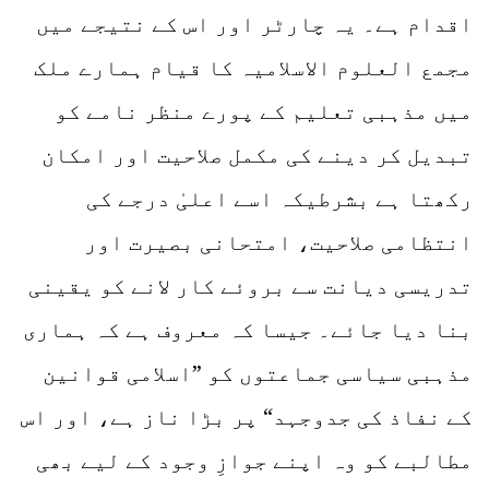
اقدام ہے۔ یہ چارٹر اور اس کے نتیجے میں
مجمع العلوم الاسلامیہ کا قیام ہمارے ملک
میں مذہبی تعلیم کے پورے منظر نامے کو
تبدیل کر دینے کی مکمل صلاحیت اور امکان
رکھتا ہے بشرطیکہ اسے اعلیٰ درجے کی
انتظامی صلاحیت، امتحانی بصیرت اور
تدریسی دیانت سے بروئے کار لانے کو یقینی
بنا دیا جائے۔ جیسا کہ معروف ہے کہ ہماری
مذہبی سیاسی جماعتوں کو ”اسلامی قوانین
کے نفاذ کی جدوجہد“ پر بڑا ناز ہے، اور اس
مطالبے کو وہ اپنے جوازِ وجود کے لیے بھی