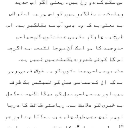
ہی سکے کے دو رخ ہیں۔ یعنی اگر آپ جدید
ریاست سے بغلگیر ہیں تو اس پر یہ اعتراض
بے معنی ہے کہ وہ بھی آپ سے بغلگیر ہے۔ اس
طرح یہ چارٹر مذہبی جماعتوں کی سیاسی
جدوجہد کا ہی ایک اَن سوچا نتیجہ ہے اگرچہ
اس کا کوئی شعور دیکھنے میں نہیں ہے۔
مذہبی سیاسی جماعتوں کو یہ خوش فہمی رہی
ہے کہ ان کے سیاسی عمل کی نسبتیں یک طرفہ
ہیں اور یہ سیاسی عمل کی میکانکس سے مکمل
بے خبری کی علامت ہے۔ ریاستی طاقت کا دریا
اوپر نیچے جس طرف چاہے بہہ سکتا ہے اور جو
”آ بیل مجھے مار“ پکارے اس پر جدید ریاست