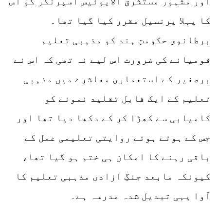
اور مشہور مستشرق الایوئیس اسپرنگر کو اس
کا پہلا پرنسپل مقرر کیا گیا تھا۔
برطانوی حکومتِ ہند کو مذہبی تعلیم
قومیانے کی ضرورت اس لیے نہ تھی کہ اس نے
برصغیر کے استعماری معاشرے میں مذہبی
تعلیم کے ایک قابل تقلید نمونے کو
کامیابی سے کھڑا کر کے دکھا دیا تھا اور
جس کے ہوتے ہوئے روایتی تعلیمی عمل کے
باقی رہنے کا امکان ہی ختم ہو گیا تھا،
کیونکہ مابعد جنگِ آزادی مذہبی تعلیم کا
آوا یہی تبدیل شدہ مدرسہ ہے۔