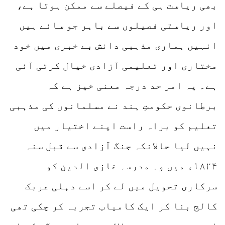
بھی ریاست ہی کے فیصلے سے ممکن ہوتا ہے،
اور ریاستی فصیلوں سے باہر جو سائے ہیں
انہیں ہماری مذہبی دانش بے خبری میں خود
مختاری اور تعلیمی آزادی خیال کرتی آئی
ہے۔ یہ امر حد درجہ معنی خیز ہے کہ
برطانوی حکومتِ ہند نے مسلمانوں کی مذہبی
تعلیم کو براہ راست اپنے اختیار میں
نہیں لیا حالانکہ جنگ آزادی سے قبل سنہ
۱۸۲۴ء میں وہ مدرسہ غازی الدین کو
سرکاری تحویل میں لے کر اسے دہلی عربک
کالج بنا کر ایک کامیاب تجربہ کر چکی تھی