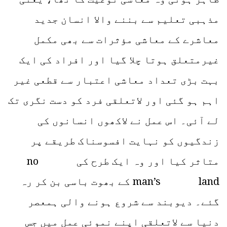
مذہبی تعلیم سے بننے والا انسان جدید
معاشرے کے معاشی مؤثرات سے بھی مکمل
غیرمتعلق ہوتا چلا گیا اور افراد کی ایک
بہت بڑی تعداد معاشی اعتبار سے قطعی غیر
اہم ہو گئی اور لاتعلقی فرد کو دست نگری تک
لے آئی۔ اس عمل نے لاکھوں انسانوں کی
زندگیوں کو نہایت افسوسناک طریقے پر
متاثر کیا اور وہ ایک طرح کی no
man’s land کے بھوت باسی بن کر رہ
گئے۔ دیوبند سے شروع ہونے والی ہمعصر
دنیا سے لاتعلقی اپنے نموئی عمل میں جس