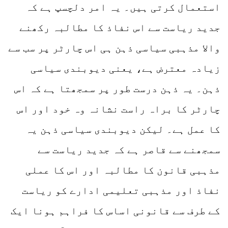
استعمال کرتی ہیں۔ یہ امر دلچسپ ہے کہ
جدید ریاست سے اس نفاذ کا مطالبہ رکھنے
والا مذہبی سیاسی ذہن ہی اس چارٹر پر سب سے
زیادہ معترض ہے، یعنی دیوبندی سیاسی
ذہن۔ یہ ذہن درست طور پر سمجھتا ہے کہ اس
چارٹر کا براہ راست نشانہ وہ خود اور اس
کا عمل ہے۔ لیکن دیوبندی سیاسی ذہن یہ
سمجھنے سے قاصر ہے کہ جدید ریاست سے
مذہبی قانون کا مطالبہ اور اس کا عملی
نفاذ اور مذہبی تعلیمی ادارے کو ریاست
کے طرف سے قانونی اساس کا فراہم ہونا ایک