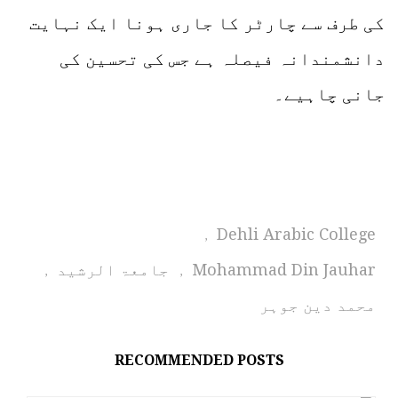
کی طرف سے چارٹر کا جاری ہونا ایک نہایت
دانشمندانہ فیصلہ ہے جس کی تحسین کی
جانی چاہیے۔
Dehli Arabic College
,
Mohammad Din Jauhar
جامعۃ الرشید
,
,
محمد دین جوہر
RECOMMENDED POSTS