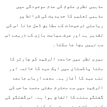
مذہبی نظری علوم کی عدم موجودگی میں
مذہبی تعلیم کا جدیدیت کی شرائط پر
ریاستی ترجیحات کے مطابق ڈھل جانا اس کی
تقدیر ہے اور صرف سیاست بازی کے ذریعے اس
سے نہیں بچا جا سکتا۔
میری نظر میں جامعۃ الرشید کو چارٹر کا
ملنا پاکستان میں ایک عہد کا خاتمہ اور
نئے عہد کا آغاز ہے۔ مجھے ارباب جامعۃ
الرشید میں سے محترم مفتی محمد صاحب کی
گفتگو سننے کا اتفاق ہوا ہے۔ اس گفتگو کی
کوئی سطح تو نہیں تھی لیکن اس سے بخوبی