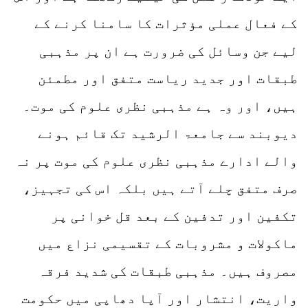
کے فعال عملی مؤثرات کا سامنا کرنے کے
لیے جن وسائل کی ضرورت ہے ان پر مذہبی
طبقات اور جدید ریاست متفق اور مطمئن
ہیں، اور وہ ہے مذہبی نظری علوم کی موت۔
دیوبند سے جامعۃ الرشید تک قائم ہونے
والے ادارے مذہبی نظری علوم کی موت پر نہ
صرف متفق چلے آتے ہیں بلکہ اس کی تجہیز،
تکفین اور تدفین کے بعد قل خوانی پر
ماکولات و مشروبات کے تقسیمی نزاع میں
مصروف ہیں۔ مذہبی طبقات کی شدید فرقہ
واریت، انتشار اور آپا دھاپی میں حکومت