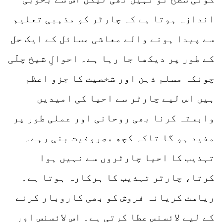
اندازہ ہوتا ہے کہ چارٹر کو مذہبی تعلیم
سے پیدا ہونے والے معاشی مسائل کے ایک حل
کے طور پر دیکھا جا رہا ہے۔ احوالِ شیخ چلّی
چونکہ مسلم ذہن اور شخصیت کا جزو اعظم
ہیں اس لیے چارٹر سے احیا کی امیدیں
وابستہ کرنا بھی روحانی اور عملی طور پر
مفید ہو گا تاکہ کچھ مصروفیت بنی رہے۔
تہذیب کا احیا چارٹروں سے نہیں ہوا
کرتا، چارٹر تہذیب کا ہرکارہ ہوتا ہے۔
ریاست کریانہ فروش کو بھی کاروبار کرنے
کے لیے لائسنس عطا کرتی ہے۔ اس لائسنس اور