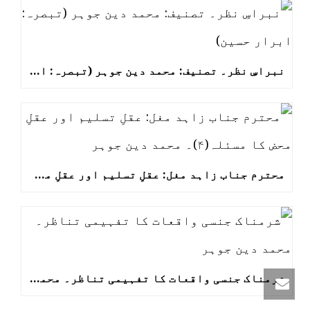
نبراسِ نظر۔ تصنیف: محمد دین جوہر (تبصرہ: ابرار حسین)
محترم جناب زاہد مغل: عقلِ تسلیم اور عقلِ محض کا مسئلہ(۴)۔ محمد دین جوہر
شرمناک جنسی واقعات کا تفہیمی تناظر۔ محمد دین جوہر