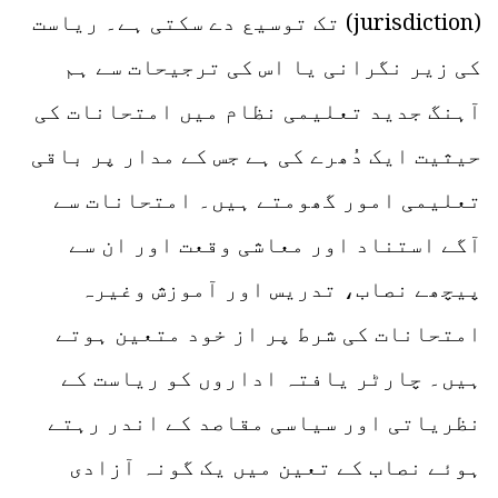
(jurisdiction) تک توسیع دے سکتی ہے۔ ریاست
کی زیر نگرانی یا اس کی ترجیحات سے ہم
آہنگ جدید تعلیمی نظام میں امتحانات کی
حیثیت ایک دُھرے کی ہے جس کے مدار پر باقی
تعلیمی امور گھومتے ہیں۔ امتحانات سے
آگے استناد اور معاشی وقعت اور ان سے
پیچھے نصاب، تدریس اور آموزش وغیرہ
امتحانات کی شرط پر از خود متعین ہوتے
ہیں۔ چارٹر یافتہ اداروں کو ریاست کے
نظریاتی اور سیاسی مقاصد کے اندر رہتے
ہوئے نصاب کے تعین میں یک گونہ آزادی