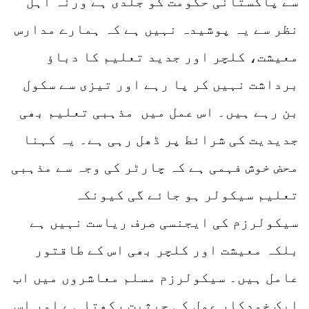
سے پاکستانی حکومت کو جلدی ہے ورنہ اہل
نظر سے یہ پوشیدہ نہیں ہے کہ ہمارے مدارس
معیشت، کلچر اور جدید تعلیم کا دباؤ
برداشت نہیں کر پا رہے اور تیزی سے سکول
بن رہے ہیں۔ اس عمل میں مذہبی تعلیم بھی
جدیدیت کی شرائط پر ڈھل رہی ہے۔ یہ کہنا
محض خوش فہمی ہے کہ چارٹر کی وجہ سے مذہبی
تعلیم سیکولر ہو جائے گی کیونکہ
سیکولرزم کی ایجنسی صرف ریاست نہیں ہے
بلکہ معیشت اور کلچر بھی اس کے طاقتور
عامل ہیں۔ سیکولرزم مسلم معاشروں میں اب
ایک خودکار عمل کی حیثیت رکھتا ہے اور اس