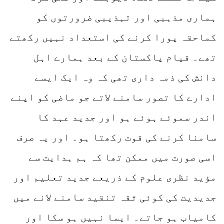
ہماری مذہبی اور تہذیبی ضرورتوں کو
کماحقہ پورا کرنے کی استعداد نہیں رکھتے
تھے۔ قیام پاکستان کے بعد ہمارے اہل
دانش کی ذمہ داری تھی کہ وہ ایک ایسے
ادارے کا تصور سامنے لاتے جو ماضی کو اپنے
اندر سموئے ہوئے ہو اور جدید عہد کا
سامنا کرنے کی قوت رکھتا ہو۔ اور یہ صرف
اسی صورت میں ممکن تھا کہ ہم ہدایت سے
مؤید نظری علوم کے ذریعے جدید تعلیم اور
جدیدیت کی کوئی ثقہ تنقید سامنے لانے میں
کامیاب ہو جاتے۔ ایسا نہیں ہو سکا اور