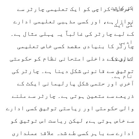
الرشید کراچی کو ایک تعلیمی چارٹر سے
نوازا ہے، اور کسی مذہبی تعلیمی ادارے
کے لیے چارٹر کی غالباً یہ پہلی مثال ہے۔
چارٹر کا بنیادی مقصد کسی خاص تعلیمی
ادارے کے داخلی امتحانی نظام کو حکومتی
توثیق سے قانونی شکل دینا ہے۔ چارٹر کی
آخری اور حتمی شکل پارلیمانی ایکٹ کے
ذریعے سے متعین ہوتی ہے۔ چارٹر سے ملنے
والی حکومتی اور ریاستی توثیق کسی ادارے
سے خاص ہوتی ہے، لیکن ریاست اس توثیق کو
ادارے سے باہر کسی طے شدہ علاقۂ عملداری