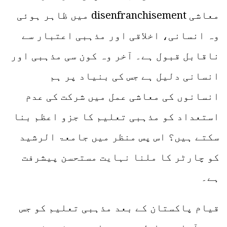
معاشی disenfranchisement میں ظاہر ہوئی
وہ انسانی، اخلاقی اور مذہبی اعتبار سے
ناقابل قبول ہے۔ آخر وہ کون سی مذہبی اور
انسانی دلیل ہے جس کی بنیاد پر ہم
انسانوں کی معاشی عمل میں شرکت کی عدم
استعداد کو مذہبی تعلیم کا جزو اعظم بنا
سکتے ہیں؟ اس پس منظر میں جامعۃ الرشید
کو چارٹر کا ملنا نہایت مستحسن پیشرفت
ہے۔
قیام پاکستان کے بعد مذہبی تعلیم کو جس