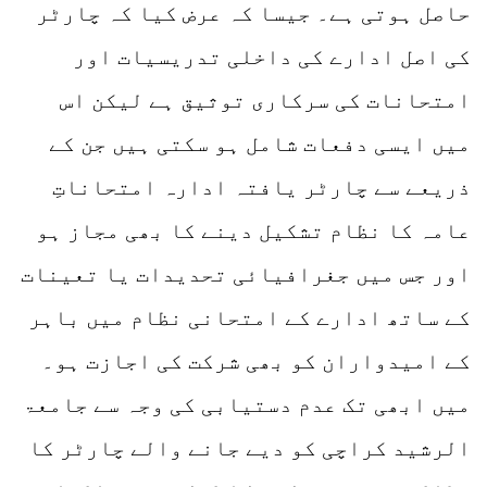
حاصل ہوتی ہے۔ جیسا کہ عرض کیا کہ چارٹر
کی اصل ادارے کی داخلی تدریسیات اور
امتحانات کی سرکاری توثیق ہے لیکن اس
میں ایسی دفعات شامل ہو سکتی ہیں جن کے
ذریعے سے چارٹر یافتہ ادارہ امتحاناتِ
عامہ کا نظام تشکیل دینے کا بھی مجاز ہو
اور جس میں جغرافیائی تحدیدات یا تعینات
کے ساتھ ادارے کے امتحانی نظام میں باہر
کے امیدواران کو بھی شرکت کی اجازت ہو۔
میں ابھی تک عدم دستیابی کی وجہ سے جامعۃ
الرشید کراچی کو دیے جانے والے چارٹر کا