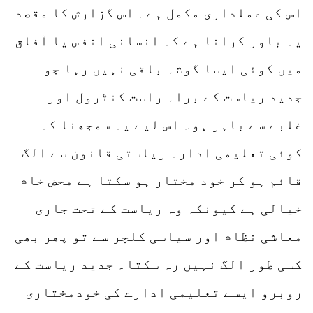
اس کی عملداری مکمل ہے۔ اس گزارش کا مقصد
یہ باور کرانا ہے کہ انسانی انفس یا آفاق
میں کوئی ایسا گوشہ باقی نہیں رہا جو
جدید ریاست کے براہ راست کنٹرول اور
غلبے سے باہر ہو۔ اس لیے یہ سمجھنا کہ
کوئی تعلیمی ادارہ ریاستی قانون سے الگ
قائم ہو کر خود مختار ہو سکتا ہے محض خام
خیالی ہے کیونکہ وہ ریاست کے تحت جاری
معاشی نظام اور سیاسی کلچر سے تو پھر بھی
کسی طور الگ نہیں رہ سکتا۔ جدید ریاست کے
روبرو ایسے تعلیمی ادارے کی خودمختاری