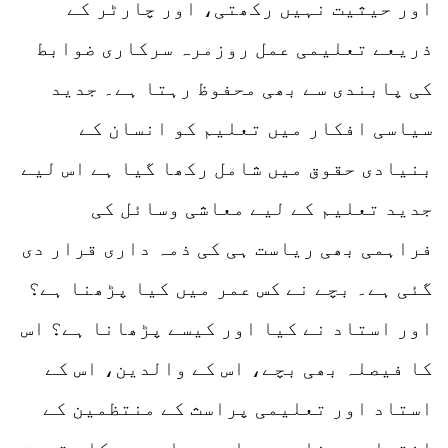
اور حیثیت نہیں رکھتی، اور چارٹر کے
ذریعے تعلیمی عمل روزمرہ سرکاری ضوابط
کی پابندی سے بھی محفوظ رہتا ہے۔ جدید
سیاسی افکار میں تعلیم کو انسان کے
بنیادی حقوق میں شامل رکھا گیا ہے اس لیے
جدید تعلیم کے لیے معاشی وسائل کی
فراہمی بھی ریاست ہی کی ذمہ داری قرار دی
گئی ہے۔ بچے نے کس عمر میں کیا پڑھنا ہے؟
اور استاد نے کیا اور کیسے پڑھانا ہے؟ اس
کا فیصلہ بھی بچے، اس کے والدین، اس کے
استاد اور تعلیمی پراسث کے منتظمین کے