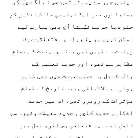
سیاسی جبر سے پھوٹی تھی جس نے آگے چل کر
مسلمانوں میں ایک تہذیبی حالتِ انکار کو
جنم دیا جس سے نکلنا آج بھی ہمارے لیے
ممکن نہیں ہو پا رہا۔ یہ لاتعلقی صرف
ریاست سے نہیں تھی بلکہ جدیدیت کے تمام
مظاہر سے تھی، اور جدید تعلیم کے
بالمقابل یہ عملی صورت میں بھی ظاہر
ہوئی۔ یہ لاتعلقی جدید تاریخ کے تمام
مؤثرات کے روبرو تھی، اس میں جدید
افکار، جدید کلچر، جدید معیشت وغیرہ سب
شامل تھے۔ یہ لاتعلقی جس آخری عمل میں
ظاہر ہوئی وہ معاشی نوعیت کا تھا، یعنی