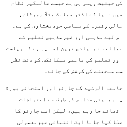
کی حیثیت ویسی ہی ہے جیسے عالمگیر نظام
میں دنیا کے اکثر ممالک مثلاً بھوٹان،
مالی وغیرہ کی سیاسی خودمختاری کی ہے۔
اس لیے مذہبی اور غیرمذہبی تعلیم کے
حوالے سے بنیادی ترین امر یہ ہے کہ ریاست
اور تعلیم کی باہمی میکانکس کو دقتِ نظر
سے سمجھنے کی کوشش کی جائے۔
جامعۃ الرشید کے چارٹر اور امتحانی بورڈ
پر روایتی مدارس کی طرف سے اعتراضات
اٹھائے جا رہے ہیں، لیکن اسے چارٹر کا
عطا کیا جانا ایک انتہائی غیرمعمولی