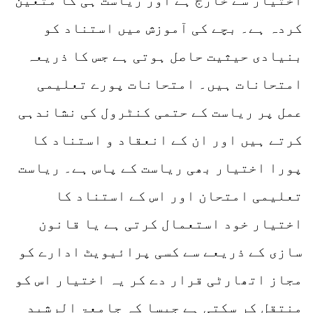
اختیار سے خارج ہے اور ریاست ہی کا متعین
کردہ ہے۔ بچے کی آموزش میں استناد کو
بنیادی حیثیت حاصل ہوتی ہے جس کا ذریعہ
امتحانات ہیں۔ امتحانات پورے تعلیمی
عمل پر ریاست کے حتمی کنٹرول کی نشاندہی
کرتے ہیں اور ان کے انعقاد و استناد کا
پورا اختیار بھی ریاست کے پاس ہے۔ ریاست
تعلیمی امتحان اور اس کے استناد کا
اختیار خود استعمال کرتی ہے یا قانون
سازی کے ذریعے سے کسی پرائیویٹ ادارے کو
مجاز اتھارٹی قرار دے کر یہ اختیار اس کو
منتقل کر سکتی ہے جیسا کہ جامعۃ الرشید