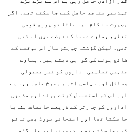
قدر آزادی حاصل رہی ہے اس سے بڑے بڑے
تہذیبی مقاصد حاصل کیے جا سکتے تھے۔ اگر
بصیرت سے کام لیا جاتا تو پوری قومی
تعلیم ہمارے علما کے قبضے میں آ سکتی
تھی۔ لیکن گزشتہ چوہتر سال اس موقعے کے
ضائع ہونے کی گواہی دیتے ہیں۔ ہمارے
مذہبی تعلیمی اداروں کو غیر معمولی
وسائل اور سیاسی اثر و رسوخ حاصل رہا ہے
اور اس کو استعمال کرتے ہوئے اہم مذہبی
اداروں کو چارٹر کے ذریعے جامعات بنایا
جا سکتا تھا اور امتحانی بورڈ بھی قائم
کیے جا سکتے تھے۔ دیوبند اور علی گڑھ