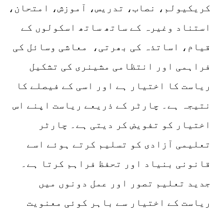
کریکیولم، نصاب، تدریس، آموزش، امتحان،
استناد وغیرہ کے ساتھ ساتھ اسکولوں کے
قیام، اساتذہ کی بھرتی، معاشی وسائل کی
فراہمی اور انتظامی مشینری کی تشکیل
ریاست کا اختیار ہے اور اسی کے فیصلے کا
نتیجہ ہے۔ چارٹر کے ذریعے ریاست اپنے اس
اختیار کو تفویض کر دیتی ہے۔ چارٹر
تعلیمی آزادی کو تسلیم کرتے ہوئے اسے
قانونی بنیاد اور تحفظ فراہم کرتا ہے۔
جدید تعلیم تصور اور عمل دونوں میں
ریاست کے اختیار سے باہر کوئی معنویت