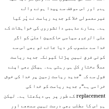
ہے، اور اس موقف سے پیدا ہونے والے
غیرمعمولی خلا کو جدید ریاست نے پُر کیا
ہے۔ ہمارے مذہبی دانشوروں کی خواہشات کے
علی الرغم، سیاسی حاکمیتِ اعلیٰ کو اگر
خدا سے منسوب کر دیا جائے تو بھی اس سے
کوئی فرق نہیں پڑتا کیونکہ جدید ریاست
عملاً مختارِ کل ہی رہتی ہے۔ ہیگل بھی اپنے
قول سے کہ ”جدید ریاست زمین پر خدا کی خوش
خرامی ہے“، جدید ریاست کو خدا کی
replacement کے طور پر ہی دیکھتا ہے۔ لیکن
ہم اس کا مطلب بھی درست نہیں سمجھے اور