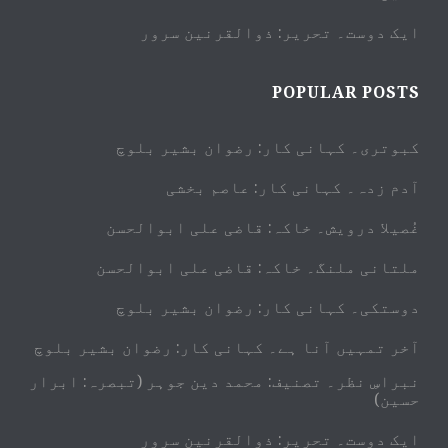
ایک دوست۔ تحریر: ذوالقرنین سرور
POPULAR POSTS
کبوتری۔ کہانی کار: رضوان بشیر بلوچ
آدم زدہ۔ کہانی کار: عاصم بخشی
غُصیلا درویش۔ خاکہ: قاضی علی ابوالحسن
ملتانی ملنگ۔ خاکہ: قاضی علی ابوالحسن
دوستکی۔ کہانی کار: رضوان بشیر بلوچ
آخر تمہیں آنا ہے۔ کہانی کار: رضوان بشیر بلوچ
نبراسِ نظر۔ تصنیف: محمد دین جوہر (تبصرہ: ابرار
حسین)
ایک دوست۔ تحریر: ذوالقرنین سرور