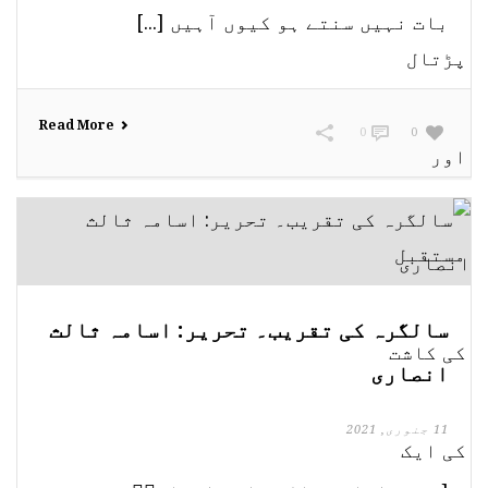
بات نہیں سنتے ہو کیوں آہیں [...]
Read More
0
0
سالگرہ کی تقریب۔ تحریر: اسامہ ثالث
انصاری
11 جنوری, 2021