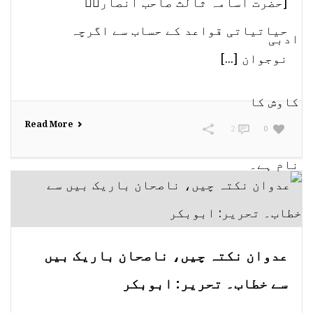
[حضرت اسامہ ثالث صاحب انصاریؔ
حیاتیاتی قواعد کے حساب سے اگرچہ
نوجوان [...]
Read More
2
0
عدوان نکتہ چیں، ناصحان باریک بیں
سے خطاب۔ تحریر: ابوبکر