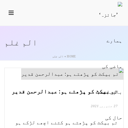
الم غلم
HOME
»
الم غلم
تم بیکٹ کو پڑھتے ہو: عبدالرحمن قدیر
27 جنوری, 2021
تم بیکٹ کو پڑھتے ہو کتنے اچھے لڑکے ہو