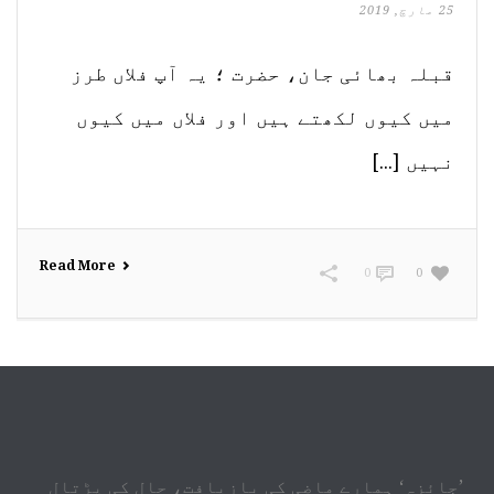
25 مارچ, 2019
قبلہ بھائی جان، حضرت ؛ یہ آپ فلاں طرز
میں کیوں لکھتے ہیں اور فلاں میں کیوں
نہیں [...]
Read More
0
0
’جائزہ‘ ہمارے ماضی کی بازیافت، حال کی پڑتال