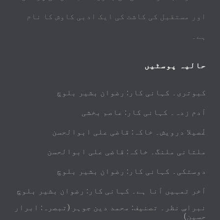
اور مستقبل کی کاشت کی ایک ادبی کاوش کا نام
ہے۔
حالیہ پوسٹیں
کبوتری۔ کہانی کار: رضوان بشیر بلوچ
آدم زدہ۔ کہانی کار: عاصم بخشی
غُصیلا درویش۔ خاکہ: قاضی علی ابوالحسن
ملتانی ملنگ۔ خاکہ: قاضی علی ابوالحسن
دوستکی۔ کہانی کار: رضوان بشیر بلوچ
آخر تمہیں آنا ہے۔ کہانی کار: رضوان بشیر بلوچ
نبراسِ نظر۔ تصنیف: محمد دین جوہر (تبصرہ: ابرار
حسین)