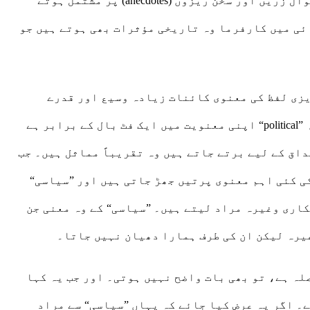
اور ظاہری مراکز طاقت سے وصول شدہ پرچیوں، دور فتن کی احادیث مبارکہ سے غلط استنباطات، بے محل اخلاقی اقوال زریں اور سخن ریزوں (anecdotes) پر مشتمل ہوتے
ائی میں کارفرما وہ تاریخی مؤثرات بھی ہوتے ہیں جو
فظ سے پیدا ہوتا ہے جو انگریزی لفظ political کا ترجمہ ہے۔ انگریزی لفظ کی معنوی کائنات زیادہ وسیع اور قدرے
مختلف ہے جبکہ اردو لفظ کافی ٹھٹھرا اور سکڑا ہوا ہے اور معنی کی کئی سلبی پرتیں اس کے سوا ہیں۔ فرض کریں ”political“ اپنی معنویت میں ایک فٹ بال کے برابر ہے
اق کے لیے برتے جاتے ہیں وہ تقریباً مماثل ہیں۔ جب
انگریزی فقرے Education is a political decision کو اردو میں کھینچ لاتے ہیں تو political کی کئی اہم معنوی پرتیں جھڑ جاتی ہیں اور ”سیاسی“
اری وغیرہ مراد لیتے ہیں۔ ”سیاسی“ کے وہ معنی جن
یرہ لیکن ان کی طرف ہمارا دھیان نہیں جاتا۔
لہ ہے، تو بھی بات واضح نہیں ہوتی۔ اور جب یہ کہا
۔ اگر یہ عرض کیا جائے کہ یہاں ”سیاسی“ سے مراد