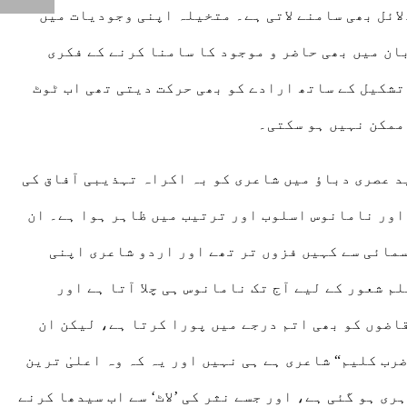
ادی مربوط کر کے ان کے جوازات و دلائل بھی سامنے لاتی ہے۔ متخیلہ اپنی وجودیات میں
بان میں بھی حاضر و موجود کا سامنا کرنے کے فکری
تشکیل کے ساتھ ارادے کو بھی حرکت دیتی تھی اب ٹوٹ
ممکن نہیں ہو سکتی۔
د عصری دباؤ میں شاعری کو بہ اکراہ تہذیبی آفاق کی
اور نامانوس اسلوب اور ترتیب میں ظاہر ہوا ہے۔ ان
مائی سے کہیں فزوں تر تھے اور اردو شاعری اپنی
م شعور کے لیے آج تک نامانوس ہی چلا آتا ہے اور
اضوں کو بھی اتم درجے میں پورا کرتا ہے، لیکن ان
ب کلیم“ شاعری ہے ہی نہیں اور یہ کہ وہ اعلیٰ ترین
ی ہو گئی ہے، اور جسے نثر کی ’لاٹ‘ سے اب سیدھا کرنے