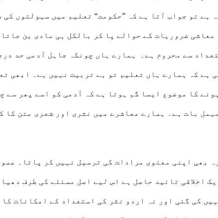
ہ ہے تو جواب آتا ہے کہ ”حکومت“ تعلیم میں سہولتوں کی
 معاشی ضروریات کے حوالے پا کر بالکل ہی مادی بن جاتا 
عداد سے محروم ہے۔ ہمارے ہاں چونکہ جاہل آدمی حد درجہ
 ہے کہ ہمارے ہاں تعلیم تو ہے تربیت نہیں ہے۔ ابھی تع
ونے کا موضوع ایسا گم ہوتا ہے کہ آدمی کو اسے پھر سے چ
رہ بھی اپنی معنوی مرادات کی ترسیل نہیں کر پاتا۔ عمو
یک اخلاقی تائید حاصل ہے اس لیے اصل مسئلے کی طرف دھیا
نہیں کی گئی اور نہ اردو نثر کی استعداد کے امکانات کا 