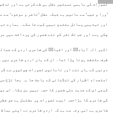
’ورا و غیب‘ سے مانوس ہے جبکہ عقل ’حاضر و موجود‘ سے 
اور تہذیبی وسائل مجتمع نہیں کیے جا سکے۔ ہمارے تہذی
چکی ہے، اور جب تک نثر کو نئے شعور کی پرداخت میں م
اکبر الہ آبادیؒ اور اقبالؒ کی شاعری اردو کے جمالیا
طرف ملتفت ہونا پڑا تھا۔ ان کے ہاں اردو شاعری میں 
دونوں کے ہاں نئے اور نامانوس تصورات چوٹیوں سے گرت
استعدادِ اظہار کی تنگنائی کے باعث جا بہ بجا تڑخ سی 
کبھی اس کے جدید ملی شعور کا حصہ نہیں بن سکا۔ اس می
کی شاعری کا بڑاحصہ ایسے تصورات پر مشتمل ہے جو فطری
شاعری ہے اسی وجہ سے ہے کہ اردو شاعری نے اپنی بساط س