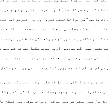
و نثر کے اندر موجود نہیں ہے بلکہ اس سے باہر انگریز آ
جا سکتا ہے جس کا مشارٌ الیہ ہمیشہ انگریزی زبان میں ”
لاتِ عالیہ“ کی ہوا تک نہیں لگی، اور یہ انگریز آقا کے
آقائے سرسید کے صحافتی سطح کے منصوبۂ تجدد نے بالمقاب
نے کے لیے کافی ہے۔ میں تو دو رکعت کی حفاظت پر اپنے عل
ہی نکلی جسے آگے پیچھے، اوپر نیچے مکمل صفائی کے بعد 
نسانی عزیمت، علمی استعداد اور تہذیبی بصیرت بروئے کا
 کی اردو نثر نے ایک پوری تہذیب کے علمی ورثے کو گٹھڑی
 نثر زبردست ابلاغی مسائل کا شکار ہے۔ انسان کی نفسی ت
نی صحافیانہ نثر سے وجود بخشا تھا اب بالکل بکھر چکا ہ
ت حال میں بہتر تو یہی ہے کہ آدمی خاموش رہے۔ لیکن خام