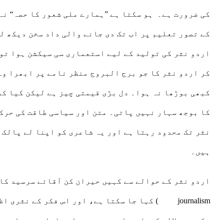
کی ضرورت ہے۔ ہو سکتا ہے ”ہمارے ملی شعور کا حصہ“ نہ
کے تصور تعلیم پر اب تک دی جانے والی داد سخن دیکھ ل
اردو نثر کی تولید کے لیے استعماری سی سیکشن ہوا تو 
کر اردو نثر کا جو برج البروج منظر نامے پر ابھرا وہ
کبھی بوڑھا نہ ہوا۔ دل بڑی قیمتی چیز ہے لیکن کیا کر
کا بوجھ سہار نہیں پاتی۔ متن اور سیاسی طاقت کی حرکی
نثر تک محدود رہتا ہے اور یہ شاعری کو اپنا لے پالک 
ہیں۔
journalism) کہا جا سکتا ہے، اور اس فکر ک