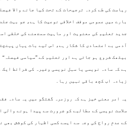
ریاست کی طے کردہ ترجیحات کے تحت کیا جانے والا فیصل
بارے میں عمومی موقف اخلاقی نوعیت کا ہے، جو بہت جلد
جدید تعلیم کی معنویت اور ماہیت سمجھنے کی خلقی است
آدمی بے اعتمادی کا شکار ہے، اس لیے بات یہاں پہنچتی
بیٹھک شروع ہو جاتی ہے اور تعلیم کے ”سیاسی فیصلہ“ ہ
زیادہ اب کچھ باقی نہیں رہا۔
یہ امر معنی خیز ہے کہ روزمرہ گفتگو میں یہ سادہ فق
سلاست نویسی کے مطالبے کو ضرورت سے پیدا ہونے والی ا
کے عدمِ رواج کی وجہ سے ایسے کسی اظہار کی کوشش بھی 