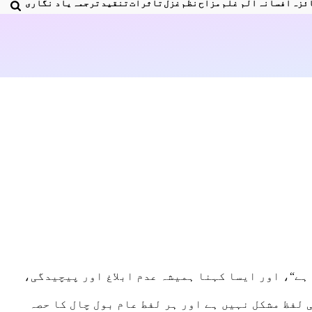
ئزہ
افسانہ
الم غلم
مزاح
نظم
غزل
تاثرات
تنقید
ترجمہ
یاد نگاری
ہے“، اور ایسا کہنا ہمیشہ عدم ابلاغ اور پیچیدگی،
لفظ مشکل نہیں ہے اور ہر لفط عام بول چال کا حصہ