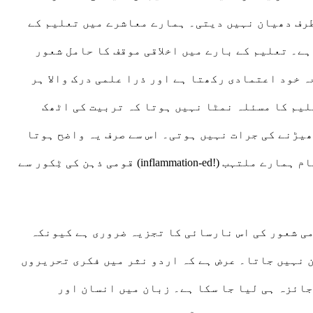
 طرف دھیان نہیں دیتی۔ ہمارے معاشرے میں تعلیم کے
ہے۔ تعلیم کے بارے میں اخلاقی موقف کا حامل شعور
 خود اعتمادی رکھتا ہے اور ذرا علمی درک والا ہر
لیم کا مسئلہ نمٹا نہیں ہوتا کہ تربیت کی اٹھک
ھیڑنے کی جرات نہیں ہوتی۔ اس سے صرف یہ واضح ہوتا
ہے کہ سادہ نویسی یا سہل نویسی وغیرہ کی شرائط ایک مہمل بات ہے۔ ہمارے معاشرے میں نثری اور شعری متن کا کام ہمارے ملتہب (!inflammation-ed) قومی ذہن کی ٹِکور سے
می شعور کی اس نارسائی کا تجزیہ ضروری ہے کیونکہ
ن نہیں جاتا۔ عرض ہے کہ اردو نثر میں فکری تحریروں
جائزہ ہی لیا جا سکا ہے۔ زبان میں انسان اور