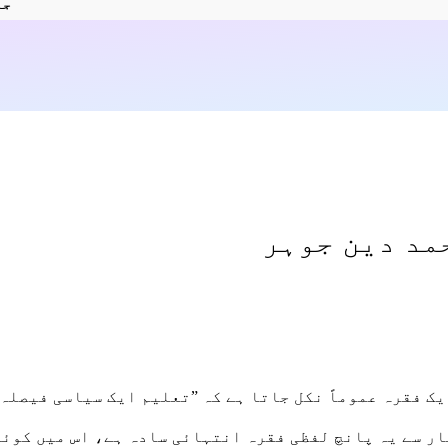
جا
مد دین جوہر
ک فقرہ عموماً نکل جاتا ہے کہ ”تعلیم ایک سیاسی فیصلہ 
ر سے یہ پانچ لفظی فقرہ انتہائی سادہ ہے، اس میں کوئی 