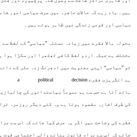
ہیں۔ یاد رہے کہ حالاتِ حاضرہ میں صرف سیاسی امور شا
سیاسی اور قومی زندگی میں ظاہر ہوتے ہیں۔
تو ”سیاسی“ اپنی معنویت میں ادھرنگ زدہ مٹر کے دانے 
ہاتھ آتا ہے جس سے ہم عموماً سیاستدانوں کی چالبازی
کی طرف اشارہ مقصود ہوتا ہے وہ کئی دیگر روزمرہ ترا
فقرے کی وضاحت میں اگر یہ عرض کیا جائے کہ اس سے مرا
جائے کہ اس سے مراد قانون بنانے والی اجتماعی قوت ہے