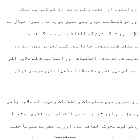
وج اسلوب اور معیار کی پاسداری کی گئی ہے لیکن
ور جو ڈھنگ سے بیان بھی نہیں ہو پاتا۔ میرا خیال ہے
کہ سادہ نویسی کے قائلین کا اصل مطالبہ یہ ہوتا ہے کہ تحریر میں کوئی فکری یا نظری محتویٰ یا مشمولہ (content) نہ ہو تاکہ ذہن کو الفاظ معنی سے آگے نہ جانا
ت مشقت طلب سمجھا جاتا ہے۔ کسی تحریر میں ایک دو
دیہات، جذبات، اخلاقیات اور ایمانیات کے علاوہ اگر
ور اس میں نظری مشمولات کے ڈھیلے غیرضروری خیال
 و تقریر میں معلومات و اطلاعات وغیرہ کے علاوہ باقی
ہم جز ہے، اور تجزیہ علمی اکتساب اور نظری استعداد
کی قوتِ محرکہ لفافہ ہے، اور یہ تجزیے عموماً خفیہ