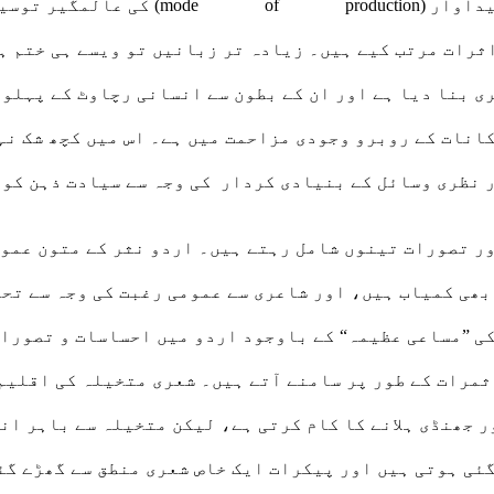
انسانی شعور کی حیثیت مرکزی ہے، لیکن 
اثرات مرتب کیے ہیں۔ زیادہ تر زبانیں تو ویسے ہی ختم ہ
 بنا دیا ہے اور ان کے بطون سے انسانی رچاوٹ کے پہلوؤ
انات کے روبرو وجودی مزاحمت میں ہے۔ اس میں کچھ شک نہ
 نظری وسائل کے بنیادی کردار کی وجہ سے سیادت ذہن کو 
ر تصورات تینوں شامل رہتے ہیں۔ اردو نثر کے متون عموم
کی ”مساعی عظیمہ“ کے باوجود اردو میں احساسات و تصورات
ثمرات کے طور پر سامنے آتے ہیں۔ شعری متخیلہ کی اقلیم 
جھنڈی ہلانے کا کام کرتی ہے، لیکن متخیلہ سے باہر انف
گئی ہوتی ہیں اور پیکرات ایک خاص شعری منطق سے گھڑے گئ