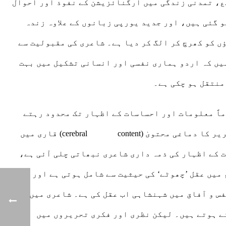
صنعتی منہج پیداوار (mode of production) کی عالمگیر توسیع، تمدنی زندگی میں آرگنائزیشن کے نفوذ اور احوال
و گئی ہیں، اور جدید یورپی زبانوں کے علاوہ زندہ
ں کو کھرچ کر الگ کر دیا ہے۔ شاعری کی مقبولیت سے
یں کہ اردو ہماری نفسی اور انسانی تشکیل میں بہت
منتقل ہو چکی ہے۔
اً معلومات اور احساسات کے اظہار تک محدود رہتے
ہیں۔ اردو نثر میں تصریح شدہ تصورات پر مشتمل متون بھی کمیاب ہیں، اور شاعری سے عمومی رغبت کی وجہ سے تحریر کا دماغی محتویٰ (cerebral content) قاری میں
 کے اظہار کی ذمہ داری شاعری نبھاتی چلی آئی ہے،
میں عقل ’چھوٹے‘ کی حیثیت سے شامل ہوتی ہے اور
س و آفاق میں شہنشاہی اب عقل کی ہے۔ شاعری میں
ے ہوتے ہیں۔ لیکن نظری اور فکری تحریروں میں