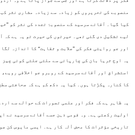
فکر پر دلالت کرتا ہے اور جس سے جواز پاتا ہے وہ ارد
منصوبے کی تحریروں کو زیادہ سے زیادہ مشاری نثر کہا 
کیا گیا۔ آقائے سرسید کے منصوبۂ تجدد کی نثر کو ”خیا
لیے تشکیل دی گئی تھی۔ حیرتوں کی حیرت تو یہ ہے کہ 
اور جو روایتی فکر کی ”صلابت و ثقاہت“ کا اندازہ لگا
یہ اوج ثریا بان کی چارپائی سے ملتی جلتی کوئی چیز 
استشراق اور آقائے سرسید کے روبرو جو اخلاقی رویے، ا
کا کنارہ پکڑتا ہوں۔ کیا یہ دکھ کم ہے کہ صحافتی سطح
یہ ظاہر ہے کہ فکر اور علمی تصورات کے حوالے سے اردو
اولیت رکھتی ہے۔ وہ قومی ذہن جسے آقائے سرسید نے اپ
تاریخی مؤثرات کا محض آلہ کار ہے۔ ایسی مایوس کن صور