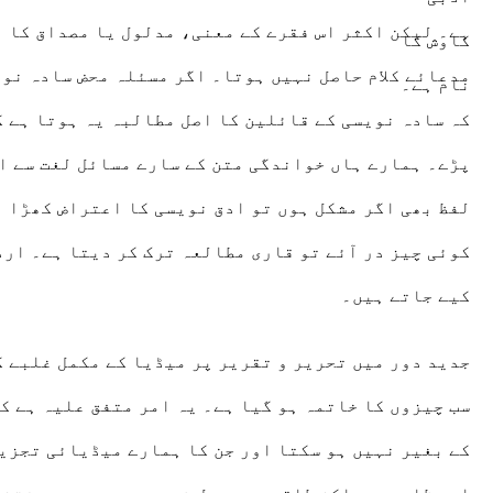
ہے۔ لیکن اکثر اس فقرے کے معنی، مدلول یا مصداق کا ا
مدعائے کلام حاصل نہیں ہوتا۔ اگر مسئلہ محض سادہ نوی
پڑے۔ ہمارے ہاں خواندگی متن کے سارے مسائل لغت سے ال
لفظ بھی اگر مشکل ہوں تو ادق نویسی کا اعتراض کھڑا ہ
کوئی چیز در آئے تو قاری مطالعہ ترک کر دیتا ہے۔ ار
کیے جاتے ہیں۔
جدید دور میں تحریر و تقریر پر میڈیا کے مکمل غلبے کی
سب چیزوں کا خاتمہ ہو گیا ہے۔ یہ امر متفق علیہ ہے ک
کے بغیر نہیں ہو سکتا اور جن کا ہمارے میڈیائی تجزیو