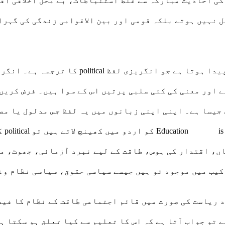
مل نہیں ہوتے بلکہ قومی اور بین الاقوامی زندگی کی گہر
محولہ بالا فقرے میں زیادہ مسئلہ ”سیاسی“ کے ل
جیسا ہے۔ اپنی اپنی زبانوں میں یہ لفظ جس مدلول یا مصد
ہم 
اں، اقتدار کی ہوس، طاقت کے لیے نبرد آزمائی، جھوٹ، مک
کیب میں موجود تو ہیں جیسے سیاسی حقوق، سیاسی نظام وغ
د ریاست کی صورت میں قائم اجتماعی طاقت کے نظام کا فیص
 تو جواب آتا ہے کہ اس کا تعلیم سے کیا تعلق ہو سکتا ہے