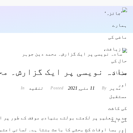
سادہ نویسی پر ایک گزارش۔ مح
مدیر
11 مئی, 2021
تنقید
In
Posted
By
جدید تعلیم پر لکھتے بولتے بنیادی موقف کے طور پر ای
اور بسا اوقات کج بحثی کا باعث بنتا ہے۔ لسانی اعتبا