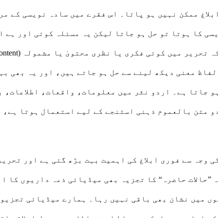
بلاغ ممکن نہیں ہو پاتا۔ اس فقرے میں سادہ نویسی کے مر
سی کا ہوتا تو حل ہو جاتا لیکن یہ مسئلہ کوئی اور ہے ا
فاظ معنی دیکھ لینے سے حل ہو جاتے ہیں، اور یہ بھی بہ
و جاتا ہے۔ اردو نثر میں معلومات، واقعات، اطلاعات، ب
دو متن بالعموم ذہنی استنجے کے لیے استعمال ہوتا ہے، ا
 وجہ سے فوری ابلاغ کی اہمیت بہت بڑھ گئی ہے اور تحریر
ہ ”حالات حاضرہ“ کا تجزیہ بھی میڈیائی ذمہ داریوں کا ا
ں میں نشان بھی باقی نہیں رہا۔ ہمارے میڈیائی تجزیوں 