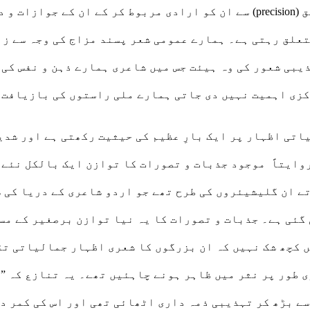
تصورات کی باہمی نسبتیں عقل ہی طے کرتی ہے اور تدقیق (precision) سے ان کو ار
متعلق رہتی ہے۔ ہمارے عمومی شعر پسند مزاج کی وجہ سے ز
بی شعور کی وہ ہیئت جس میں شاعری ہمارے ذہن و نفس کی 
رکزی اہمیت نہیں دی جاتی ہمارے ملی راستوں کی بازیافت 
تی اظہار پر ایک بارِ عظیم کی حیثیت رکھتی ہے اور شدی
روایتاً موجود جذبات و تصورات کا توازن ایک بالکل نئے 
ے ان گلیشیئروں کی طرح تھے جو اردو شاعری کے دریا کی س
گئی ہے۔ جذبات و تصورات کا یہ نیا توازن برصغیر کے مسل
ں کچھ شک نہیں کہ ان بزرگوں کا شعری اظہار جمالیاتی تق
 طور پر نثر میں ظاہر ہونے چاہئیں تھے۔ یہ تنازع کہ ”ضر
ے بڑھ کر تہذیبی ذمہ داری اٹھائی تھی اور اس کی کمر دہر