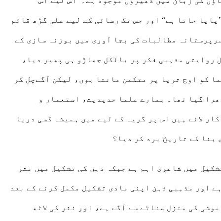
قاؤں کی زبان میں ڈھیروں موجود ہے۔ اس لیے اس
پایا جاتا ہے“ اور جس تک رسائی کے لیے علی گڑھ قائم
 سرپرستانہ مطالبات کی بجا آوری میں بوزنہ سازی کے
ل روایتی مذہبی فکر پر بالکل جھاڑو ہی پھیر دیا،
ما کو اوج ثریا پر متکمن مانتا ہوں، لیکن آگےچل کر
دھرا گیا تھا۔ ہمارے علما جدیدیت، استعمار و
ر لائے ہیں اس پر گریہ کے لیے میں ہمیشہ کسی دریا
 بنا کے تاریخ برد کر دیا؟
شکیل میں شاعری اہم ہے جبکہ ذہن کی تشکیل میں نثر
ے اور مذہبی ذہن اپنی مادی تشکیل مکمل کرنے کے بعد
وشی کی منزل سناٹے سے آگے ہے، اور نثر کی لاٹھ