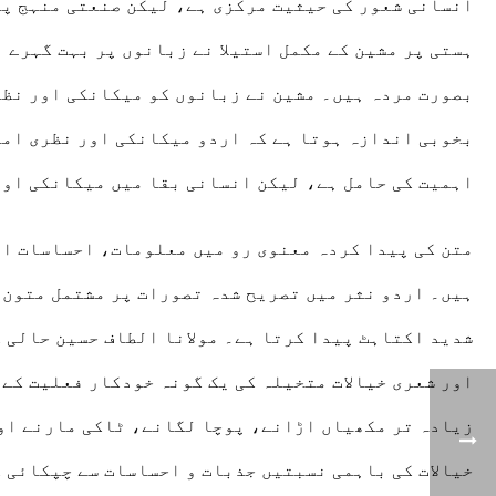
ہستی پر مشین کے مکمل استیلا نے زبانوں پر بہت گہرے 
بصورت مردہ ہیں۔ مشین نے زبانوں کو میکانکی اور نظری
بخوبی اندازہ ہوتا ہے کہ اردو میکانکی اور نظری امک
اہمیت کی حامل ہے، لیکن انسانی بقا میں میکانکی اور
متن کی پیدا کردہ معنوی رو میں معلومات، احساسات او
شدید اکتاہٹ پیدا کرتا ہے۔ مولانا الطاف حسین حالی 
اور شعری خیالات متخیلہ کی یک گونہ خودکار فعلیت کے 
زیادہ تر مکھیاں اڑانے، پوچا لگانے، ٹاکی مارنے اور 
خیالات کی باہمی نسبتیں جذبات و احساسات سے چپکائی 