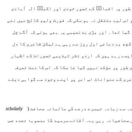
 طور پہ اقبالؒ کے تصور خودی اور اکبرؒ الہ آبادی
 اس لیے منتقل نہ ہو سکی کہ فورٹ ولیم کالج میں نئی
 گیا تھا۔ اور بڑی بدنصیبی یہ بھی ہوئی کہ آگے چل
چھ بے دماغی اول روز سے رہی ہے لیکن شاعری کا دل
ایسے رہے ہیں کہ اردو نثر تہذیبی تصورات کے اظہار
طور پر مؤکد نہیں کیا جا سکا کہ اس کا دست تصرف
عری کے عنوانات اس امر پر اپنے وجود سے گواہی دیتے
اردو نثر کے حوالے سے کہیں حیران کن آقائے سرسید کا منصوبۂ تجدد تھا۔ اس منصوبے کے کل فکری وسائل کو زیادہ سے زیادہ تیسرے درجے کی عالمانہ صحافت (scholarly
ادبی صحافیانہ رہی ہے۔ آقائے سرسید کا منصوبۂ تجدد جس