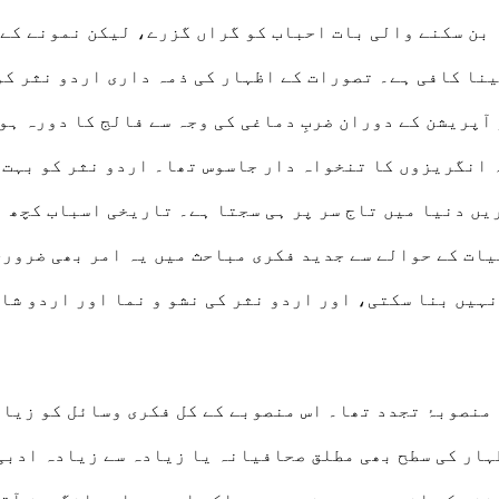
 بن سکنے والی بات احباب کو گراں گزرے، لیکن نمونے کے
ینا کافی ہے۔ تصورات کے اظہار کی ذمہ داری اردو نثر کو
آپریشن کے دوران ضربِ دماغی کی وجہ سے فالج کا دورہ ہو
 انگریزوں کا تنخواہ دار جاسوس تھا۔ اردو نثر کو بہت ک
یں دنیا میں تاج سر پر ہی سجتا ہے۔ تاریخی اسباب کچھ 
ات کے حوالے سے جدید فکری مباحث میں یہ امر بھی ضروری 
نہیں بنا سکتی، اور اردو نثر کی نشو و نما اور اردو شا
ے نثری اظہار کی سطح بھی مطلق صحافیانہ یا زیادہ سے زیادہ 