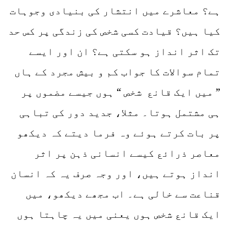
ہے؟ معاشرے میں انتشار کی بنیادی وجوہات
کیا ہیں؟ قیادت کسی شخص کی زندگی پر کس حد
تک اثر انداز ہو سکتی ہے؟ ان اور ایسے
تمام سوالات کا جواب کم و بیش مجرد کے ہاں
” میں ایک قانع شخص “ ہوں جیسے مضموں پر
ہی مشتمل ہوتا۔ مثلا، جدید دور کی تباہی
پر بات کرتے ہوئے وہ فرما دیتے کہ دیکھو
معاصر ذرائع کیسے انسانی ذہن پر اثر
انداز ہوتے ہیں، اور وجہ صرف یہ کہ انسان
قناعت سے خالی ہے۔ اب مجھے دیکھو، میں
ایک قانع شخص ہوں یعنی میں یہ چاہتا ہوں