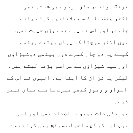
فرنگ بولتے، مگر اردو بھی شستہ تھی۔
اکثر صنف نازک سے ملاقاتیں کرتے پائے
جاتے، اور اس فن پر مجھے بڑی حیرت تھی۔
میں اکثر سوچتا کہ یہاں بیٹھے بیٹھے
کیسے یہ دو چار کمرے دور بیٹھی دوشیزاؤں
اور سیہ شیزاؤں سے مراسم بڑھا لیتے ہیں۔
لیکن یہ فن ان کا اپنا ہے، انہوں نے اس کے
اسرار و رموز کبھی میرے سامنے بیان نہیں
کیے۔
مجردکی ذات مجموعہ اضداد تھی اور اسی
سبب ان کو کچھ احباب سوئچ بھی کہتے تھے۔