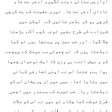
آوازیں سنائی دینے لگیں، اُدھر مت جا،
نادان اُدھر مت جا۔ تیری عقیدت کے بت کرچی
کرچی ہو کر بکھر جائیں گے۔ لیکن میں
شہزادے کی طرح بغیر توجہ کیے آگے بڑھتا
چلا گیا۔ اور جب میز پر پہنچا ہوں تو کیا
دیکھتا ہوں کہ اس چھوٹی سے عینک کے پیچھے
کم و بیش اتنے ہی وزن کا ایک نوجوان چھپا
ہوا ہے، جتنا اس نے اپنی تعارفی کہانی
میں بتایا تھا۔ میں حیران پریشان اس کو
دیکھتا رہا۔ جب حیرت کے سمندر میں اچھی
طرح غوطے کھا چکا، تو میں نے اس کو سلام
کیا، اور کہا۔ کیسے !آخر کیسے؟ وہ سادہ