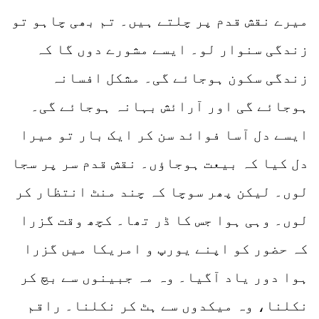
میرے نقش قدم پر چلتے ہیں۔ تم بھی چاہو تو
زندگی سنوار لو۔ ایسے مشورے دوں گا کہ
زندگی سکون ہوجائے گی۔ مشکل افسانہ
ہوجائے گی اور آرائش بہانہ ہوجائے گی۔
ایسے دل آسا فوائد سن کر ایک بار تو میرا
دل کیا کہ بیعت ہوجاؤں۔ نقش قدم سر پر سجا
لوں۔ لیکن پھر سوچا کہ چند منٹ انتظار کر
لوں۔ وہی ہوا جس کا ڈر تھا۔ کچھ وقت گزرا
کہ حضور کو اپنے یورپ و امریکا میں گزرا
ہوا دور یاد آگیا۔ وہ مہ جبینوں سے بچ کر
نکلنا، وہ میکدوں سے ہٹ کر نکلنا۔ راقم