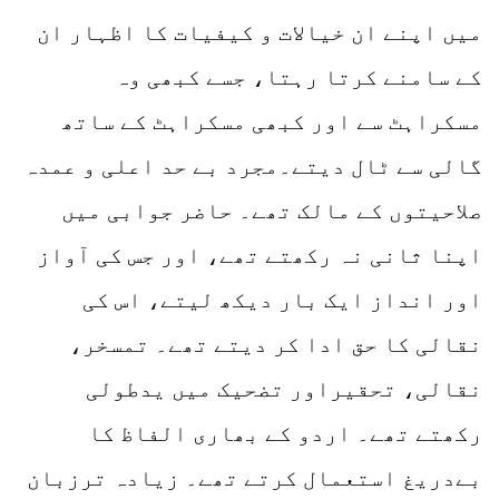
میں اپنے ان خیالات و کیفیات کا اظہار ان
کے سامنے کرتا رہتا، جسے کبھی وہ
مسکراہٹ سے اور کبھی مسکراہٹ کے ساتھ
گالی سے ٹال دیتے۔مجرد بے حد اعلی و عمدہ
صلاحیتوں کے مالک تھے۔ حاضر جوابی میں
اپنا ثانی نہ رکھتے تھے، اور جس کی آواز
اور انداز ایک بار دیکھ لیتے، اس کی
نقالی کا حق ادا کر دیتے تھے۔ تمسخر،
نقالی، تحقیراور تضحیک میں یدطولی
رکھتے تھے۔ اردو کے بھاری الفاظ کا
بےدریغ استعمال کرتے تھے۔ زیادہ ترزبان