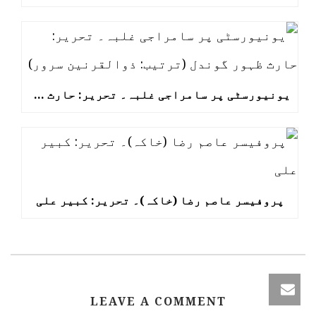
یونیورسٹی پر سامراجی غلبہ۔ تحریر: حارث ظہور گوندل (ترتیب: ذوالقرنین سرور)
پروفیسر عاصم رضا (خاکہ)۔ تحریر: کبیر علی
LEAVE A COMMENT