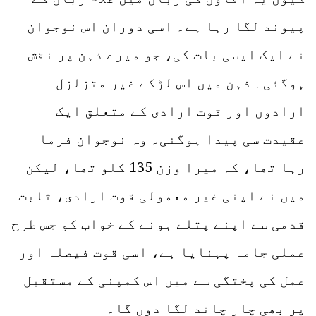
پیوند لگا رہا ہے۔ اسی دوران اس نوجوان
نے ایک ایسی بات کی، جو میرے ذہن پر نقش
ہوگئی۔ ذہن میں اس لڑکے غیر متزلزل
ارادوں اور قوت ارادی کے متعلق ایک
عقیدت سی پیدا ہوگئی۔ وہ نوجوان فرما
رہا تھا، کہ میرا وزن 135 کلو تھا، لیکن
میں نے اپنی غیر معمولی قوت ارادی، ثابت
قدمی سے اپنے پتلے ہونے کے خواب کو جس طرح
عملی جامہ پہنایا ہے، اسی قوت فیصلہ اور
عمل کی پختگی سے میں اس کمپنی کے مستقبل
پر بھی چار چاند لگا دوں گا۔