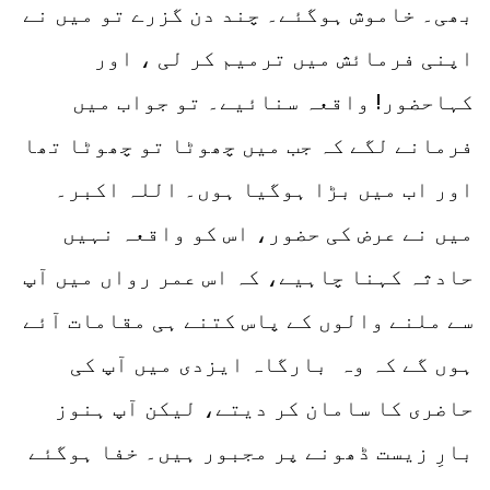
بھی۔ خاموش ہوگئے۔ چند دن گزرے تو میں نے
اپنی فرمائش میں ترمیم کر لی ، اور
کہاحضور! واقعہ سنائیے۔ تو جواب میں
فرمانے لگے کہ جب میں چھوٹا تو چھوٹا تھا
اور اب میں بڑا ہوگیا ہوں۔ اللہ اکبر۔
میں نے عرض کی حضور، اس کو واقعہ نہیں
حادثہ کہنا چاہیے، کہ اس عمر رواں میں آپ
سے ملنے والوں کے پاس کتنے ہی مقامات آئے
ہوں گے کہ وہ بارگاہ ایزدی میں آپ کی
حاضری کا سامان کر دیتے، لیکن آپ ہنوز
بارِ زیست ڈھونے پر مجبور ہیں۔ خفا ہوگئے