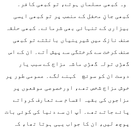
وہ کبھی مسلماں ہوتے، تو کبھی کافر۔
کبھی جانِ محفل کے منصب پر تو کبھی ایسی
بیزاری کے تنہائی بھی شرمائے۔ کبھی حلقہ
صنف نازک میں شیرینیاں بانٹتے تو کبھی
صنف کرخت سے کرختگی سے پیش آتے۔ ان کے اس
گھڑی تولہ گھڑی ماشہ مزاج کے سبب یار
دوست ان کو سوئچ کہنے لگے۔ عمومی طور پر
خوش مزاج شخص تھے، اورخصوصی موقعوں پر
مزاجوں کی بقیہ اقسام سے تعارف کرواتے
پائے جاتے تھے۔ آپ ان سے دنیا کی کوئی بات
پوچھ لیں، ان کا جواب یہی ہوتا تھا، کہ