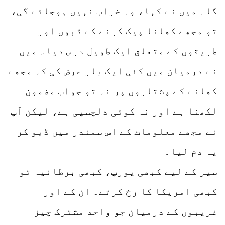
گا۔ میں نے کہا، وہ خراب نہیں ہوجائے گی،
تو مجھے کھانا پیک کرنے کے ڈبوں اور
طریقوں کے متعلق ایک طویل درس دیا۔ میں
نے درمیان میں کئی ایک بار عرض کی کہ مجھے
کھانے کے پشتاروں پر نہ تو جواب مضمون
لکھنا ہے اور نہ کوئی دلچسپی ہے، لیکن آپ
نے مجھے معلومات کے اس سمندر میں ڈبو کر
یہ دم لیا۔
سیر کے لیے کبھی یورپ، کبھی برطانیہ تو
کبھی امریکا کا رخ کرتے۔ ان کے اور
غریبوں کے درمیان جو واحد مشترک چیز