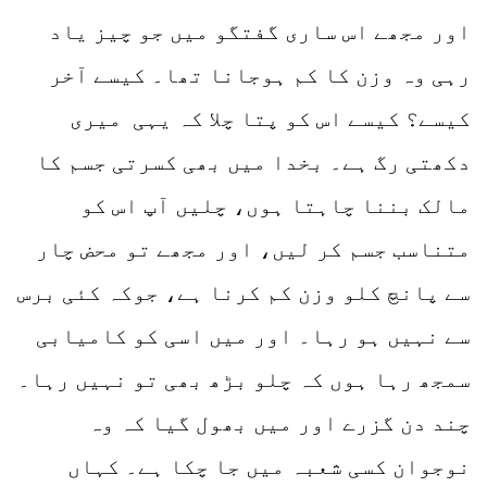
اور مجھے اس ساری گفتگو میں جو چیز یاد
رہی وہ وزن کا کم ہوجانا تھا۔ کیسے آخر
کیسے؟ کیسے اس کو پتا چلا کہ یہی میری
دکھتی رگ ہے۔ بخدا میں بھی کسرتی جسم کا
مالک بننا چاہتا ہوں، چلیں آپ اس کو
متناسب جسم کر لیں، اور مجھے تو محض چار
سے پانچ کلو وزن کم کرنا ہے، جوکہ کئی برس
سے نہیں ہو رہا۔ اور میں اسی کو کامیابی
سمجھ رہا ہوں کہ چلو بڑھ بھی تو نہیں رہا۔
چند دن گزرے اور میں بھول گیا کہ وہ
نوجوان کسی شعبہ میں جا چکا ہے۔ کہاں