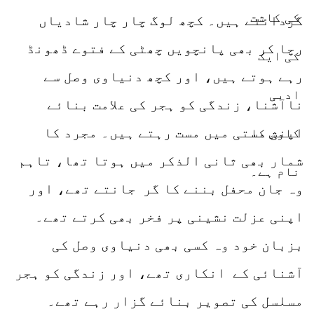
گردانتے ہیں۔ کچھ لوگ چار چار شادیاں
رچا کر بھی پانچویں چھٹی کے فتوے ڈھونڈ
رہے ہوتے ہیں، اور کچھ دنیاوی وصل سے
ناآشنا، زندگی کو ہجر کی علامت بنائے
اپنی مستی میں مست رہتے ہیں۔ مجرد کا
شمار بھی ثانی الذکر میں ہوتا تھا، تاہم
وہ جان محفل بننے کا گر جانتے تھے، اور
اپنی عزلت نشینی پر فخر بھی کرتے تھے۔
بزبان خود وہ کسی بھی دنیاوی وصل کی
آشنائی کے انکاری تھے، اور زندگی کو ہجر
مسلسل کی تصویر بنائے گزار رہے تھے۔