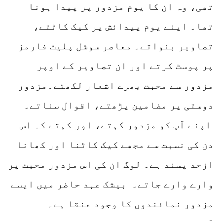
تھی، وہ ان کا یوم مزدور پر پیدا ہونا
تھا۔ اپنے یوم پیدائش پر کیک کاٹتے،
تصاویر بنواتے۔ معاصر سوشل پلیٹ فارمز
پر پوسٹ کرتے اور ان تصاویر کے اوپر
مزدور سے محبت بھرے اشعار لکھتے۔مزدور
دوستی پر مضامین پڑھتے، اقوال سناتے۔
اپنے آپ کو مزدور کہتے، اور کہتے کہ اس
دن کی نسبت سے مجھے کیک کاٹنا اور کھانا
ازحد پسند ہے۔ لوگ ان کی اس مزدور محبت پر
وارے وارے جاتے۔ بیشک عہد حاضر میں ایسے
مزدور نمائندوں کا وجود عنقا ہے۔