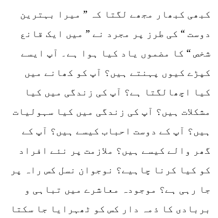
کبھی کبھار مجھے لگتا کہ ” میرا بہترین
دوست “ کی طرز پر مجرد نے ” میں ایک قانع
شخص “ کا مضموں یاد کیا ہوا ہے۔ آپ ایسے
کپڑے کیوں پہنتے ہیں؟ آپ کو کھانے میں
کیا اچھالگتا ہے؟ آپ کی زندگی میں کیا
مشکلات ہیں؟ آپ کی زندگی میں کیا سہولیات
ہیں؟ آپ کے دوست احباب کیسے ہیں؟ آپ کے
گھر والے کیسے ہیں؟ ملازمت پر نئے افراد
کو کیا کرنا چاہیے؟ نوجوان نسل کس راہ پر
جا رہی ہے؟ موجودہ معاشرے میں تباہی و
بربادی کا ذمہ دار کس کو ٹھہرایا جا سکتا