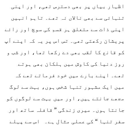
اظہار بیاں پر بھی دسترس تھی، اور اپنی
تنہائی سے بھی نالاں نہ تھے۔ تاہم انہیں
اپنی ذات سے متعلق ہر قسم کی سوچ اور رائے
پریشان رکھتی تھی۔ تس اس پر یہ کہ اپنے آپ
کو قانع کا لقب بھی دے رکھا تھا، اور شب و
روز دنیا کی کاوش میں ہلکان بھی ہوتے
تھے۔ اپنے بارے میں خود فرماتے تھے کہ
میں ایک مشہور تنہا شخص ہوں، بہت سے لوگ
مجھے جانتے ہیں، اور میں بہت سے لوگوں کو
جانتا ہوں۔ میری زندگی ” قافلہ ساتھ اور
سفر تنہا “ کی عملی مثال ہے۔ اس سے پہلے