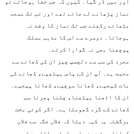
اور میں ڈر گیا۔ کیوں کہ جب خفا ہوجاتے تو
نماز پڑھانے لے جاتے تھے اور تب تک مسجد
بٹھائے رکھتے جب تک نماز کا وقت نہ
ہوجاتا۔ دوسرے سے اس کا مذہب مسلک
پوچھنا بھی نہ گوارا کرتے۔
مجرد کی سب سے دلچسپ چیز ان کی کھانے سے
محبت ہے۔ آپ ان کے پاس بیٹھیے، کھانے کی
بات کیجیے، کھانا سوچیے، کھانا پیجیے۔
ان کا اٹھنا بیٹھنا، چلنا پھرنا سب
کھانے کے گرد گھومتا ہے۔ اگر کوئی بخت
برگشتہ یہ کہہ دیتا کہ فلاں جگہ سے فلاں
کھانا بہت عمدہ اور اعلی ملتا ہے تو