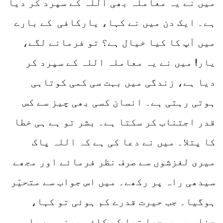
میں نے یہ معاملہ بھی اللہ کے سپرد کر دیا
ہے۔ ایک دن میں نے کہا، یارکافی کے بارے
میں آپ کا کیا خیال ہے؟ تو فرمانے لگے،
یار! میں نے یہ معاملہ اللہ کے سپرد کر
دیا ہے، زندگی میں بہت سی کمی کوتاہی
ہوتی رہتی ہے۔ انسان کسی بھی چیز سے کس
قدر اجتناب کر سکتا ہے۔ بشر تو ہے ہی خطا
کا پتلا۔ میں نے دعا کی ہے کہ اللہ پاک
میری لغزشوں سے صرف نظر فرمائے اور مجھے
سیدھی راہ پر رکھے۔ میں اس جواب سے متحیّر
ہوگیا۔ جب حیرت قدرے کم ہوئی تو کہا،
جناب یہ پوچھا تھا کہ کافی پینی ہے یا