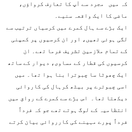
کہ میں مجرد سے آپ کا تعارف کرواؤں،
ماضی کا ایک واقعہ سنیے۔
ایک بڑے سے ہال کمرے میں کرسیاں ترتیب سے
لگی ہوئی تھیں، اور ان کرسیوں پر کمپنی
کے تمام ملازمین تشریف فرما تھے۔ ان
کرسیوں کی قطار کے مساوی، دیوار کے ساتھ
ایک چھوٹا سا چبوترا بنا ہوا تھا۔ میں
اسی چبوترے پر بیٹھ کرہال کی کاروائی
دیکھتا تھا۔ اس بڑے سے کمرے کے رواق میں
انتظامیہ کے لوگ ہوتے تھے جو کہ فرداً
فرداً پورے مہینے کی کارروائی بیان کرتے