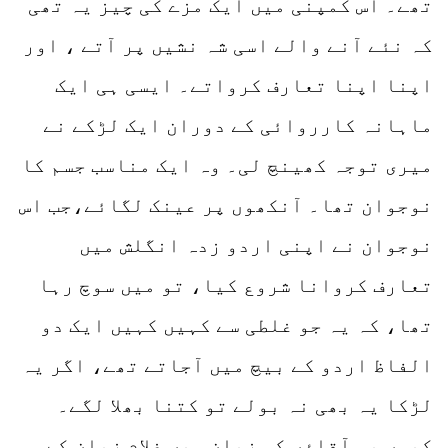
تھے۔ اس کمپنی میں ایک مزے کی چیز یہ تھی
کہ نئے آنے والے اسی شہ نشیں پر آتے ، اور
اپنا اپنا تعارف کرواتے۔ ایسی ہی ایک
ماہانہ کارروائی کے دوران ایک لڑکے نے
میری توجہ کھینچ لی۔ وہ ایک مناسب جسم کا
نوجوان تھا۔ آنکھوں پر عینک لگائے،جب اس
نوجوان نے اپنی اردو زدہ انگلش میں
تعارف کروانا شروع کیا، تو میں سوچ رہا
تھا، کہ یہ جو غلطی سے کہیں کہیں ایک دو
الفاظ اردو کے بیچ میں آجاتے تھے، اگر یہ
لڑکا یہ بھی نہ بولے تو کتنا بھلا لگے۔
کیوں یہ آقاؤں کی زبان میں غلام زبان کے