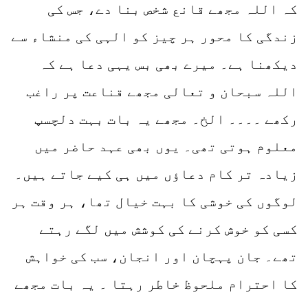
کہ اللہ مجھے قانع شخص بنا دے، جس کی
زندگی کا محور ہر چیز کو الہی کی منشاء سے
دیکھنا ہے۔ میرے بھی بس یہی دعا ہے کہ
اللہ سبحان و تعالی مجھے قناعت پر راغب
رکھے ۔۔۔۔ الخ۔ مجھے یہ بات بہت دلچسپ
معلوم ہوتی تھی۔ یوں بھی عہد حاضر میں
زیادہ تر کام دعاؤں میں ہی کیے جاتے ہیں۔
لوگوں کی خوشی کا بہت خیال تھا، ہر وقت ہر
کسی کو خوش کرنے کی کوشش میں لگے رہتے
تھے۔ جان پہچان اور انجان، سب کی خواہش
کا احترام ملحوظ خاطر رہتا ۔ یہ بات مجھے