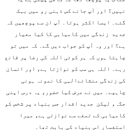
نہیں؟ اور آپ جانے کس ذہنی رو میں بہک
گئے۔ ایسا اکثر ہوتا۔ آپ ان سے پوچھیں کہ
جدید زندگی میں کامیابی کا کیا معیار
ہے؟ اور وہ آپ کو جواب دیں گے۔ کہ میں تو
چاہتا ہوں کہ ہر کوئی اللہ کی رضا پر قانع
رہے۔ اللہ ہی سب کو نوازتا ہے، اور انسان
کی زندگی منشائےالہی کا نمونہ ہونی
چاہیے۔ میں نے عرض کیا حضور، یہ درس اپنی
جگہ، لیکن جدید اقدار جس بنیاد پر شخص کو
کامیابی کے تمغے سے نوازتی ہے، میرا
استفسار اس بنیاد کی بابت تھا۔