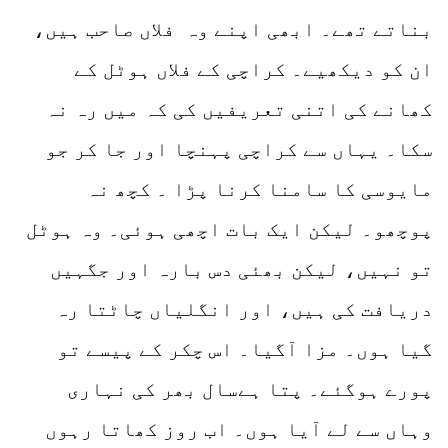
بناتے تھے۔ ابھی اپنے وہ فلاں صاحب ہیں،
ان کو دیکھیے۔ کراچی کے فلاں ہوٹل کے
کھانے کی اتنی تعریفیں کی کہ میں رہ نہ
سکا۔ یہاں سے کراچی پہنچا اور جا کر جو
مایوسی کا سامنا کرنا پڑا ۔ کچھ نہ
پوچھو۔ لیکن ایک بات اچھی ہوئی۔ وہ ہوٹل
تو نہیں، لیکن بھئی دس بارہ اور جگہیں
دریافت کی ہیں، اور انگلیاں چاٹتا رہ
گیا ہوں۔ مزا آگیا۔ اس چکر کے پیسے تو
پورے ہوگئے۔ پتا ہےسال بھر کی نہاری
وہاں سے لے آیا ہوں۔ اب روز کھاتا رہوں