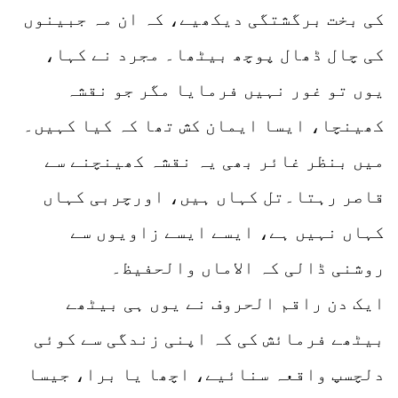
کی بخت برگشتگی دیکھیے، کہ ان مہ جبینوں
کی چال ڈھال پوچھ بیٹھا۔ مجرد نے کہا،
یوں تو غور نہیں فرمایا مگر جو نقشہ
کھینچا، ایسا ایمان کش تھا کہ کیا کہیں۔
میں بنظر غائر بھی یہ نقشہ کھینچنے سے
قاصر رہتا۔تل کہاں ہیں، اورچربی کہاں
کہاں نہیں ہے، ایسے ایسے زاویوں سے
روشنی ڈالی کہ الاماں والحفیظ۔
ایک دن راقم الحروف نے یوں ہی بیٹھے
بیٹھے فرمائش کی کہ اپنی زندگی سے کوئی
دلچسپ واقعہ سنائیے، اچھا یا برا، جیسا