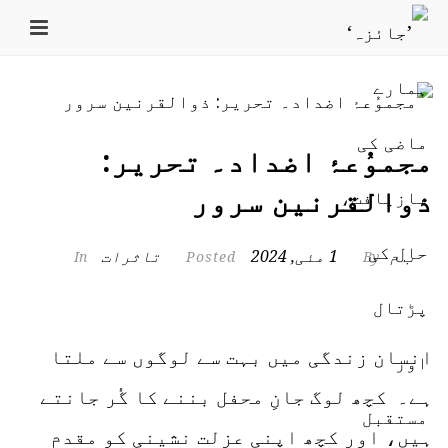
مجموُعۂ اضداد۔ تحریر:
ذوالقرنین سرور
ب م
1 مئی, 2024
تاثرات
In
Posted
By
انسان زندگی میں بہت سے لوگوں سے ملتا
ہے۔ کچھ لوگ جانِ محفل بننے کا گُر جانتے
ہیں، اور کچھ اپنی عزلت نشینی کو مقدم