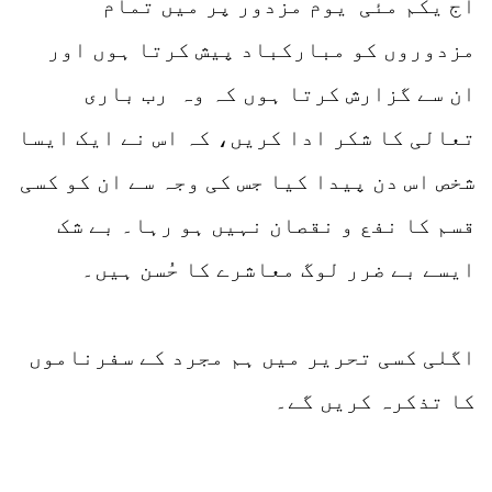
آج یکم مئی یوم مزدور پر میں تمام
مزدوروں کو مبارکباد پیش کرتا ہوں اور
ان سے گزارش کرتا ہوں کہ وہ رب باری
تعالی کا شکر ادا کریں، کہ اس نے ایک ایسا
شخص اس دن پیدا کیا جس کی وجہ سے ان کو کسی
قسم کا نفع و نقصان نہیں ہو رہا۔ بے شک
ایسے بے ضرر لوگ معاشرے کا حُسن ہیں۔
اگلی کسی تحریر میں ہم مجرد کے سفرناموں
کا تذکرہ کریں گے۔