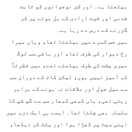
بیٹھتا ہے۔ اور کن نوجوانوں کو ثابت
قدمی اور قوت ارادی کے بل بوتے پر کر
گزرنے کے درس دے رہا ہے۔
میں جس کمرے میں بیٹھتا تھا، وہاں میرا
رخ دیوار کی طرف تھا، اور باقی سب لوگ
میری پشت کی طرف بیٹھتے تھے، میں فطرتاً
کم آمیز نہیں ہوں، لیکن کام کے دوران سب
سے میل جول اور ملاقات نہ ہونے کے برابر
رہتی تھی، ہاں کبھی کبھار سب سے گپ شپ کا
سلسلہ بھی چلتا تھا۔ ایسے ہی ایک دن، میں
اپنی سیٹ پر کھڑا ہوا اور پلٹ کر دیکھا،