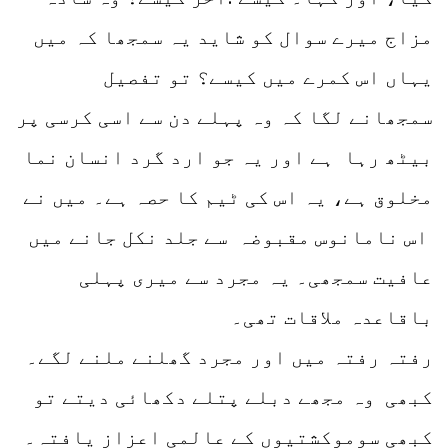
مزاج میرے سوال کو شاید یہ سمجھا کہ میں
یہاں اس کمرے میں کیسے؟ تو تفصیل
سمجھانے لگا کہ وہ پہلے دن سے اسی کرسی پر
بیٹھ رہا ہے اور یہ جو ارد گرد انسان نما
مخلوق ہے، یہ اس کی ٹیم کا حصہ ہے۔ میں نے
اس نامانوس مقبوضہ سے جلد نکل جانے میں
عافیت سمجھی۔ یہ مجرد سے میری پہلی
باقاعدہ ملاقات تھی۔
رفتہ رفتہ میں اور مجرد گھلنے ملنے لگے۔
کبھی وہ مجھے دبلے پتلے دکھائی دیتے تو
کبھی سوموکشتیوں کے عالمی اعزاز یافتہ۔