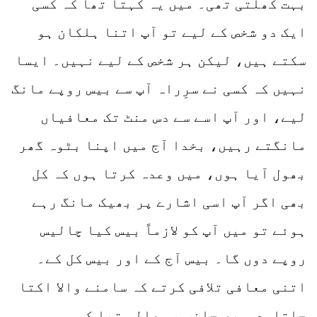
بہت کھلتی تھی۔ میں یہ کہتا تھا کہ کسی
ایک دو شخص کے لیے تو آپ اتنا ہلکان ہو
سکتے ہیں، لیکن ہر شخص کے لیے نہیں۔ ایسا
نہیں کہ کسی نے سرِراہ آپ سے بیس روپے مانگ
لیے، اور آپ اسے سے دس منٹ تک معافیاں
مانگتے رہیں، بخدا آج میں اپنا بٹوہ گھر
بھول آیا ہوں، میں وعدہ کرتا ہوں کہ کل
بھی اگر آپ اسی اشارے پر بھیک مانگ رہے
ہوئے تو میں آپ کو لازماً بیس کیا چالیس
روپے دوں گا۔ بیس آج کے اور بیس کل کے۔
اتنی معافی تلافی کرتے کہ سامنے والا اکتا
جاتا۔دوسری جانب یہ عالم تھا کہ