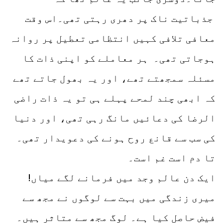
جذباتیت ناک پر دھری رہتی تھی۔اس وقت
معافی تلافی کہیں انتظامی تعطیل پر روانہ
ہوجاتی تھی۔ ہر معاملے کو اپنی ذات کا
مسئلہ سمجھتے تھے، اور یہ بھول جاتے تھے
کہ ابھی چند لمحے پہلے ہی تو یہ ذات راضی
الرضا کی دعائیں مانگ رہی تھی، اور دنیا
کی سب سے قانع روح ہونے کی دعویدار تھی۔
تا دم است غم است۔
ایک دن عالم وجد میں فرمانے لگے میاں!
میری زندگی میں بہت سے لوگوں نے مجھ سے
فیض حاصل کیا ہے۔ لوگ مجھ سے متاثر ہیں۔