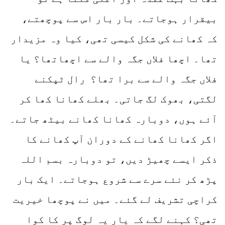
بیقرار ہوجاتے۔ بار بار اس سے پوچھتے،
کہ کھانے کی شکل کیسی تھی، کیا وہ مزیدار
تھا۔ اچھا فلاں جگہ والے سے اچھاتھا؟ یا
فلاں جگہ والے سے برا تھا؟ رال ٹپکنے
لگتی، بھوک لگ جاتی۔ بھلے کھانا کھا کر
آئے ہوں، دوبارہ کھانا کھانے بیٹھ جاتے۔
اگر کھانا کھانے کے دوران آپ کھانے کا
ذکر ایسے چھیڑ دیں، تو دوبارہ بسم اللہ
پڑھ کر نئے سرے سے شروع ہوجاتے۔ ایک بار
کراچی تشریف لے گئے۔ میں نے پوچھا خیریت
تھی؟ کہنے لگے کہ یار یہ لوگ پر کا کوا