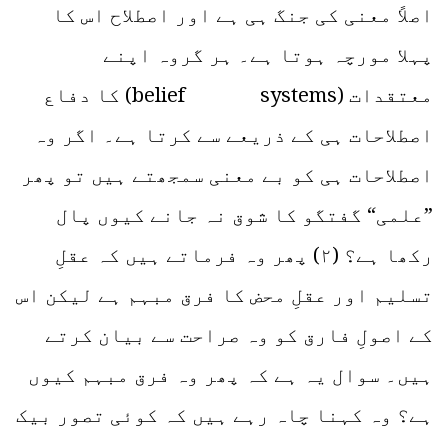
اصلاً معنی کی جنگ ہی ہے اور اصطلاح اس کا
پہلا مورچہ ہوتا ہے۔ ہر گروہ اپنے
معتقدات (belief systems) کا دفاع
اصطلاحات ہی کے ذریعے سے کرتا ہے۔ اگر وہ
اصطلاحات ہی کو بے معنی سمجھتے ہیں تو پھر
”علمی“ گفتگو کا شوق نہ جانے کیوں پال
رکھا ہے؟ (۲) پھر وہ فرماتے ہیں کہ عقلِ
تسلیم اور عقلِ محض کا فرق مبہم ہے لیکن اس
کے اصولِ فارق کو وہ صراحت سے بیان کرتے
ہیں۔ سوال یہ ہے کہ پھر وہ فرق مبہم کیوں
ہے؟ وہ کہنا چاہ رہے ہیں کہ کوئی تصور بیک