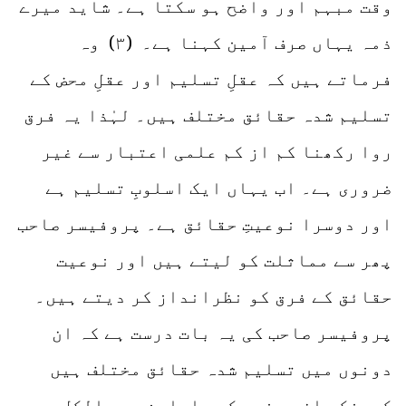
وقت مبہم اور واضح ہو سکتا ہے۔ شاید میرے
ذمہ یہاں صرف آمین کہنا ہے۔ (۳) وہ
فرماتے ہیں کہ عقلِ تسلیم اور عقلِ محض کے
تسلیم شدہ حقائق مختلف ہیں۔ لہٰذا یہ فرق
روا رکھنا کم از کم علمی اعتبار سے غیر
ضروری ہے۔ اب یہاں ایک اسلوبِ تسلیم ہے
اور دوسرا نوعیتِ حقائق ہے۔ پروفیسر صاحب
پھر سے مماثلت کو لیتے ہیں اور نوعیت
حقائق کے فرق کو نظرانداز کر دیتے ہیں۔
پروفیسر صاحب کی یہ بات درست ہے کہ ان
دونوں میں تسلیم شدہ حقائق مختلف ہیں
کیونکہ ان دونوں کے حاملین دو بالکل