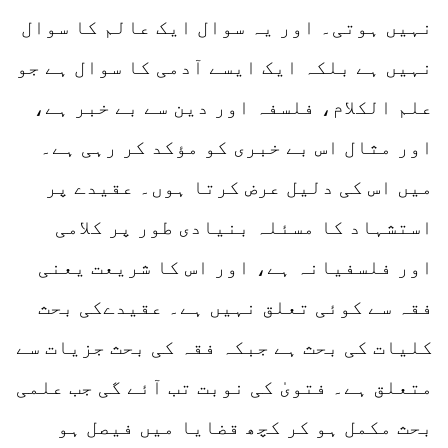
نہیں ہوتی۔ اور یہ سوال ایک عالم کا سوال
نہیں ہے بلکہ ایک ایسے آدمی کا سوال ہے جو
علم الکلام، فلسفہ اور دین سے بے خبر ہے،
اور مثال اس بے خبری کو مؤکد کر رہی ہے۔
میں اس کی دلیل عرض کرتا ہوں۔ عقیدے پر
استشہاد کا مسئلہ بنیادی طور پر کلامی
اور فلسفیانہ ہے، اور اس کا شریعت یعنی
فقہ سے کوئی تعلق نہیں ہے۔ عقیدےکی بحث
کلیات کی بحث ہے جبکہ فقہ کی بحث جزیات سے
متعلق ہے۔ فتویٰ کی نوبت تب آئے گی جب علمی
بحث مکمل ہو کر کچھ قضایا میں فیصل ہو