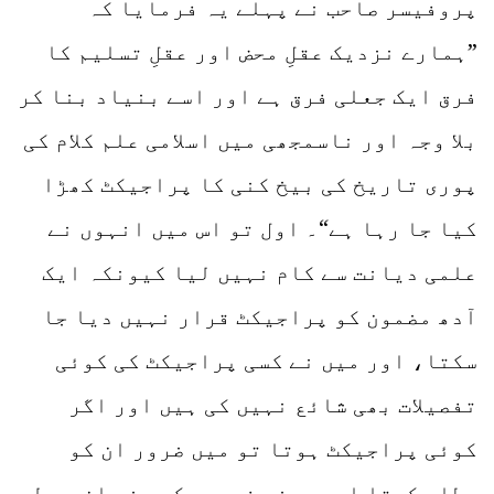
پروفیسر صاحب نے پہلے یہ فرمایا کہ
”ہمارے نزدیک عقلِ محض اور عقلِ تسلیم کا
فرق ایک جعلی فرق ہے اور اسے بنیاد بنا کر
بلا وجہ اور ناسمجھی میں اسلامی علم کلام کی
پوری تاریخ کی بیخ کنی کا پراجیکٹ کھڑا
کیا جا رہا ہے“۔ اول تو اس میں انہوں نے
علمی دیانت سے کام نہیں لیا کیونکہ ایک
آدھ مضمون کو پراجیکٹ قرار نہیں دیا جا
سکتا، اور میں نے کسی پراجیکٹ کی کوئی
تفصیلات بھی شائع نہیں کی ہیں اور اگر
کوئی پراجیکٹ ہوتا تو میں ضرور ان کو
مطلع کرتا اور پسند فرمود کی سند ان سے لے