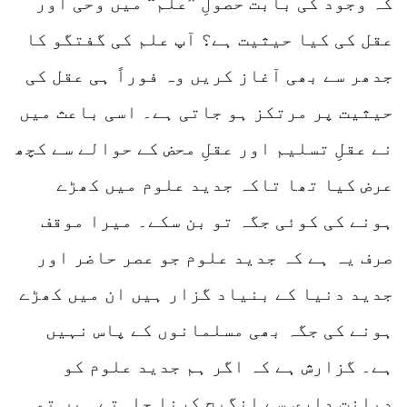
کہ وجود کی بابت حصولِ ”علم“ میں وحی اور
عقل کی کیا حیثیت ہے؟ آپ علم کی گفتگو کا
جدھر سے بھی آغاز کریں وہ فوراً ہی عقل کی
حیثیت پر مرتکز ہو جاتی ہے۔ اسی باعث میں
نے عقلِ تسلیم اور عقلِ محض کے حوالے سے کچھ
عرض کیا تھا تاکہ جدید علوم میں کھڑے
ہونے کی کوئی جگہ تو بن سکے۔ میرا موقف
صرف یہ ہے کہ جدید علوم جو عصر حاضر اور
جدید دنیا کے بنیاد گزار ہیں ان میں کھڑے
ہونے کی جگہ بھی مسلمانوں کے پاس نہیں
ہے۔ گزارش ہے کہ اگر ہم جدید علوم کو
دیانت داری سے انگیج کرنا چاہتے ہیں تو