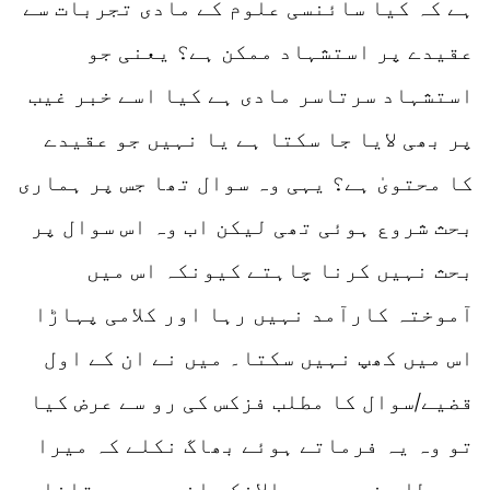
ہے کہ کیا سائنسی علوم کے مادی تجربات سے
عقیدے پر استشہاد ممکن ہے؟ یعنی جو
استشہاد سرتاسر مادی ہے کیا اسے خبر غیب
پر بھی لایا جا سکتا ہے یا نہیں جو عقیدے
کا محتویٰ ہے؟ یہی وہ سوال تھا جس پر ہماری
بحث شروع ہوئی تھی لیکن اب وہ اس سوال پر
بحث نہیں کرنا چاہتے کیونکہ اس میں
آموختہ کارآمد نہیں رہا اور کلامی پہاڑا
اس میں کھپ نہیں سکتا۔ میں نے ان کے اول
قضیے/سوال کا مطلب فزکس کی رو سے عرض کیا
تو وہ یہ فرماتے ہوئے بھاگ نکلے کہ میرا
یہ مطلب نہیں ہے حالانکہ انہیں یہ بتانا