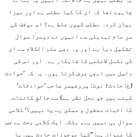
چاہیے تھا کہ ان کا کیا مطلب ہے اور میرا
بیان کردہ مطلب کیوں غلط ہے؟ اب موقف کی
سرِ عام تبدیلی سے انہوں نے دوسرا سوال
تشکیل دیا ہے اور وہ بھی علم الکلام سے ان
کی مکمل لاعلمی کا شاہکار ہے۔ اور اس کی
دلیل میں ابھی عرض کرتا ہوں۔ یہ کہ ’حوادث
(ج: حادث؛ نوٹ: پروفیسر صاحب ’حوادثات‘
کہتے ہیں جو محل نظر ہے) سے خالقِ کائنات
کا اثبات معقول و ممکن ہے یا نہیں؟‘ کلامی
سوال ہی نہیں ہے، بلکہ ایک کلامی بحث ہے جس
کا عنوان ہے: ”کیا موجودات حادث ہیں یا