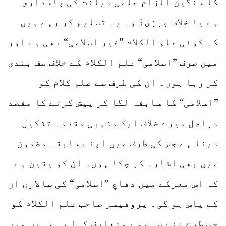
کا سنگین الزام علمی دیانت کی پاسداری
ہے یا خلاف ورزی؟ وہ یہ تسلیم کر رہے ہیں
کہ کوئی علم الکلام ”غیر اسلامی“ بھی ہے اور
میں صرف ”اسلامی“ علم الکلام کے خلاف صف بندی
کر رہا ہوں۔ ان کی طرف سے علم کلام کو
”اسلامی“ کا سابقہ لگا کر پیش کرنے کا مقصد
دراصل میرے خلاف ایک مذہبی مقدمہ تشکیل
دینا ہے جس کی طرف میں اپنے سابقہ مضمون
میں بھی اشارہ کر چکا ہوں۔ ان کو یقین ہے
کہ اس معرکے میں دفاعِ ”اسلامی“ کی سالاری ان
کے پاس ہو گی۔ پروفیسر صاحب علم الکلام کو
جس طرح نئے سرے سے متعارف کرا رہے ہیں میں