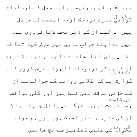
محترم جناب پروفیسر زاہد مغل کے ارشاداتِ
گرامی میرے نزدیک ازحد اہمیت کے حامل
ہیں اس لیے ان کو زیر بحث لانا ضروری ہے۔
میں نے اپنے جوابِ سابق میں عرض کیا تھا کہ
عقل پر ان کے ارشادات کا جواب دینے کے بعد
ان کے دیگر فرمودات کا جواب عرض کروں گا۔
گزارش ہے کہ کلامی روایت کے حوالے سے ان
کے جزئی موقف بھی غلط ہیں اور کلی مواقف
بھی درست نہیں۔ جبکہ میرا دل چاہتا ہے کہ
ان کی ساری باتیں ٹھیک ہوں اور ہم خواہ
مخواہ کی علمی کھکھیڑ سے بچ جائیں