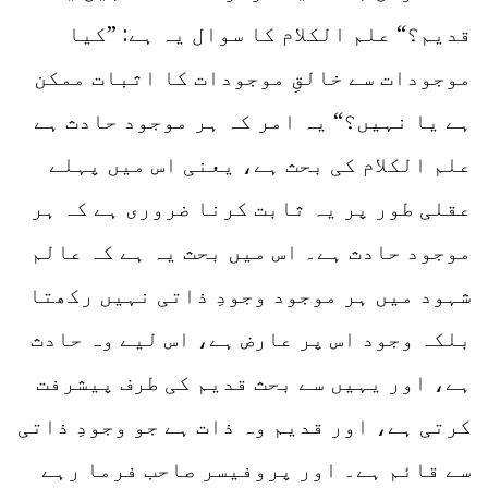
قدیم؟“ علم الکلام کا سوال یہ ہے: ”کیا
موجودات سے خالقِ موجودات کا اثبات ممکن
ہے یا نہیں؟“ یہ امر کہ ہر موجود حادث ہے
علم الکلام کی بحث ہے، یعنی اس میں پہلے
عقلی طور پر یہ ثابت کرنا ضروری ہے کہ ہر
موجود حادث ہے۔ اس میں بحث یہ ہے کہ عالم
شہود میں ہر موجود وجودِ ذاتی نہیں رکھتا
بلکہ وجود اس پر عارض ہے، اس لیے وہ حادث
ہے، اور یہیں سے بحث قدیم کی طرف پیشرفت
کرتی ہے، اور قدیم وہ ذات ہے جو وجودِ ذاتی
سے قائم ہے۔ اور پروفیسر صاحب فرما رہے