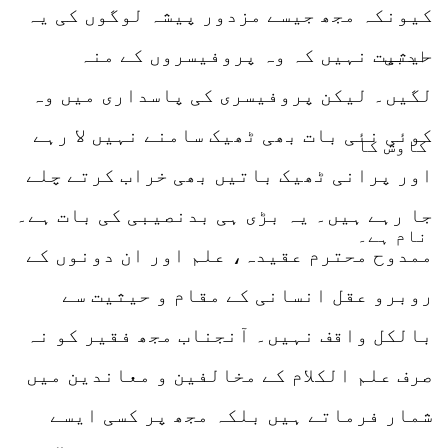
کیونکہ مجھ جیسے مزدور پیشہ لوگوں کی یہ
حیثیت نہیں کہ وہ پروفیسروں کے منہ
لگیں۔ لیکن پروفیسری کی پاسداری میں وہ
کوئی نئی بات بھی ٹھیک سامنے نہیں لا رہے
اور پرانی ٹھیک باتیں بھی خراب کرتے چلے
جا رہے ہیں۔ یہ بڑی ہی بدنصیبی کی بات ہے۔
ممدوح محترم عقیدہ، علم اور ان دونوں کے
روبرو عقل انسانی کے مقام و حیثیت سے
بالکل واقف نہیں۔ آنجناب مجھ فقیر کو نہ
صرف علم الکلام کے مخالفین و معاندین میں
شمار فرماتے ہیں بلکہ مجھ پر کسی ایسے