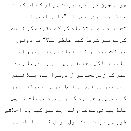
چودہ جون کو میری پوسٹ پر ان کے اس کمنٹ
سے شروع ہوئی تھی کہ ”مادی امور کے
تجربات سے استشہاد کر کے عقیدے کو ثابت
کرنے میں شرعاً کیا غلطی ہے؟“ یہ دونوں
سوالات خود ان کے اٹھائے ہوئے ہیں، اور
باہم بالکل مختلف ہیں۔ اب وہ فرما رہے
ہیں کہ زیربحث سوال دوسرا ہے، پہلا نہیں
ہے۔ میں یہ فیصلہ ناظرین پر چھوڑتا ہوں
کہ تحریری شواہد کے باوجود سرعام وہ جس
غلط بیانی سے کام لے رہے ہیں کیا وہ اخلاقی
طور پر درست ہے؟ اول سوال کا لبِ لباب یہ