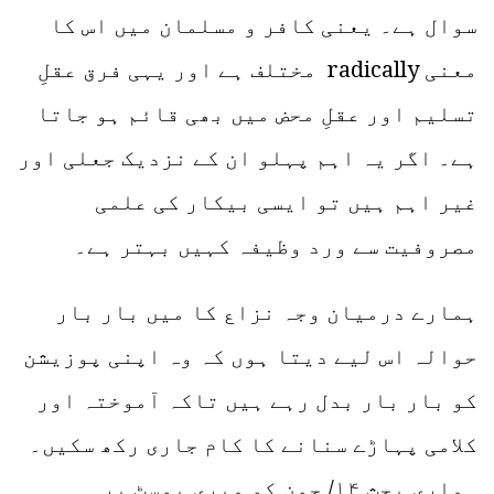
سوال ہے۔ یعنی کافر و مسلمان میں اس کا
معنی radically مختلف ہے اور یہی فرق عقلِ
تسلیم اور عقلِ محض میں بھی قائم ہو جاتا
ہے۔ اگر یہ اہم پہلو ان کے نزدیک جعلی اور
غیر اہم ہیں تو ایسی بیکار کی علمی
مصروفیت سے ورد وظیفہ کہیں بہتر ہے۔
ہمارے درمیان وجہ نزاع کا میں بار بار
حوالہ اس لیے دیتا ہوں کہ وہ اپنی پوزیشن
کو بار بار بدل رہے ہیں تاکہ آموختہ اور
کلامی پہاڑے سنانے کا کام جاری رکھ سکیں۔
ہماری بحث ۱۴/ جون کو میری پوسٹ پر