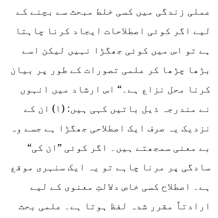
عملی زندگی میں کسی خلط مبحث سے بچنے کے
لیے اگر کوئی اصطلاحات ایجاد کرنا چاہتا
ہے تو اس میں کوئی جھگڑا نہیں لیکن اسے
بڑھا چڑھا کر علمی تصورات کے طور پر بیان
کرنا محل نزاع ہے۔“ اس ارشاد میں انہوں
نے مندرجہ ذیل باتیں کہی ہیں: (۱) ان کے
نزدیک یہ صرف ایک اصطلاحی جھگڑا ہے جسے وہ
بے معنی سمجھتے ہیں۔ اگر کوئی ”ان کی“
سادگی پر مرنا چاہے تو یہ ایک سنہری موقع
ہے۔ اصطلاح کسی خاص دلالتِ معنوی کے لیے
ارادتاً مقرر شدہ لفظ ہوتا ہے۔ علمی بحث