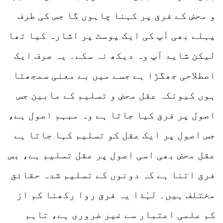
و محض کے فرق پر کہنا چاہوں گا جس کی طرف
پہلے بھی آپ کی ایک پوسٹ پر اشارہ کیا تھا
لیکن شاید آپ وہ دیکھ نہ سکے۔ یہ صرف ایک
اصطلاحی جھگڑا ہے جسے میں بے معنی سمجھتا
ہوں کیونکہ عقل محض و تسلیم کے مابین جس
اصول پر فرق کیا جاتا ہے وہ مبہم اصول ہے،
جس اصول پر ایک عقل کو تسلیم کہا جاتا ہے
عقل محض بھی اسی اصول پر عقل تسلیم ہے، بس
فرق اتنا ہے کہ دونوں کے تسلیم شدہ حقائق
مختلف ہیں۔ لہٰذا یہ فرق روا رکھنا کم از
کم علمی اعتبار سے غیر ضروری ہے، تاہم