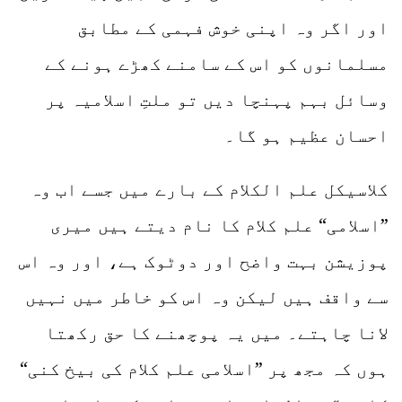
اور اگر وہ اپنی خوش فہمی کے مطابق
مسلمانوں کو اس کے سامنے کھڑے ہونے کے
وسائل بہم پہنچا دیں تو ملتِ اسلامیہ پر
احسان عظیم ہو گا۔
کلاسیکل علم الکلام کے بارے میں جسے اب وہ
”اسلامی“ علم کلام کا نام دیتے ہیں میری
پوزیشن بہت واضح اور دوٹوک ہے، اور وہ اس
سے واقف ہیں لیکن وہ اس کو خاطر میں نہیں
لانا چاہتے۔ میں یہ پوچھنے کا حق رکھتا
ہوں کہ مجھ پر ”اسلامی علم کلام کی بیخ کنی“