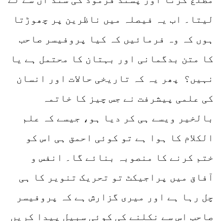
لیتا۔ اب یہ فیصلہ میں ناظرین پر چھوڑتا
ہوں کہ وہ فرمائیں کہ کیا پروفیسر صاحب
کا متن بدگمانی اور بہتان کا محتمل ہے یا
نہیں؟ پھر یہ کہ تاریخی حالات اور انسان
کی علمی پیشرفت نے جس چیز کا خاتمہ
بالخیر ویسے ہی کر دیا ہو، جیسے کہ علم
الکلام کا ہوا ہے تو کوئی احمق ہی اس کو
ختم کرنے کا منصوبہ بنائے گا۔ انفس و
آفاق میں پراجیکٹ تو تحریک تنویر کا ہی
چل رہا ہے اور میری گزارش ہے کہ پروفیسر
صاحب اس سے نکلنے کی کوئی سبیل پیدا کریں