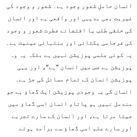
انسان حاملِ شعور وجود ہے۔ شعور و وجود کی
غیریت بھی بدیہی اور واقعی ہے اور انسان
کی خلقی طلب یا اقتضائے فطرت شعور و وجود
کی فرجامی یکتائی اور منتہائی عینیت ہے۔
یہ کوئی علمی پوزیشن نہیں ہے بلکہ یہ وہ
پوزیشن ہے جس میں انسان ”ہے“، اور یہی
پوزیشن انسان کے تمام مسائل کی جڑ ہے۔
انسان کی یہ وجودی پوزیشن ایک گھاؤ ہے جو
مندمل نہیں ہو پاتا، انسان اسی گھاؤ میں
جیتا مرتا ہے، اور انسان کے سارے تجربے
اور سارے علم اسی گھاؤ سے برآمد ہوتے