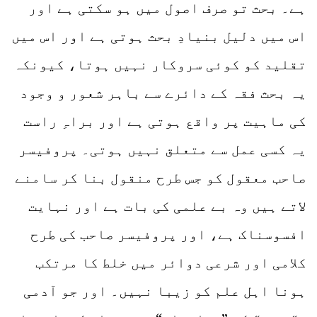
ہے۔ بحث تو صرف اصول میں ہو سکتی ہے اور
اس میں دلیل بنیادِ بحث ہوتی ہے اور اس میں
تقلید کو کوئی سروکار نہیں ہوتا، کیونکہ
یہ بحث فقہ کے دائرے سے باہر شعور و وجود
کی ماہیت پر واقع ہوتی ہے اور براہِ راست
یہ کسی عمل سے متعلق نہیں ہوتی۔ پروفیسر
صاحب معقول کو جس طرح منقول بنا کر سامنے
لاتے ہیں وہ بے علمی کی بات ہے اور نہایت
افسوسناک ہے، اور پروفیسر صاحب کی طرح
کلامی اور شرعی دوائر میں خلط کا مرتکب
ہونا اہل علم کو زیبا نہیں۔ اور جو آدمی