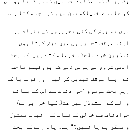
بگ بینگ کو ”مشاہدات“ میں شمار کرتا ہو اس
کو عالم صرف پاکستان میں کہا جا سکتا ہے۔
میں تو پیش کی گئی تحریروں کی بنیاد پر
اپنا موقف تحریر ہی میں عرض کرتا ہوں۔
ناظرین خود ملاحظہ فرما سکتے ہیں کہ بحث
ابھی شروع ہی ہوئی تھی کہ پروفیسر صاحب
نے اپنا موقف تبدیل کر لیا اور فرمایا کہ
زیرِ بحث موضوع ”حوادثات سے اس کے بنانے
والے کے استدلال میں عقلاً کیا خرابی ہے/
حوادثات سے خالق کائنات کا اثبات معقول
و ممکن ہے یا نہیں؟“ ہے۔ یاد رہے کہ بحث