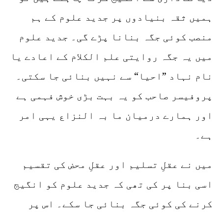
ہمیں ثقہ بنیادوں پر جدید علوم کے ہم
منصب کوئی جگہ بنانا پڑے گی۔ جدید علوم
میں یہ جگہ روایتی علم الکلام کے اعادے یا
نام نہاد ”احیا“ سے نہیں بنائی جا سکتی۔
پروفیسر صاحب کو یہ بہت بڑی خوش فہمی ہے
اور ہمارے درمیان ما بہ النزاع یہی امر
ہے۔
میں نے عقلِ تسلیم اور عقلِ محض کی تقسیم
اسی بنا پر کی تھی کہ جدید علوم کو انگیج
کرنے کی کوئی جگہ بنائی جا سکے۔ اس پر