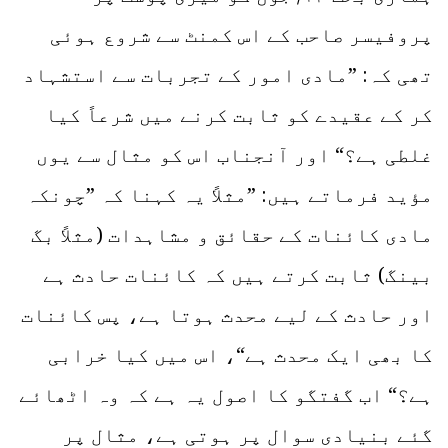
پروفیسر صاحب کے اس کمنٹ سے شروع ہوئی
تھی کہ: ”مادی امور کے تجربات سے استشہاد
کر کے عقیدے کو ثابت کرنے میں شرعاً کیا
غلطی ہے؟“ اور آنجناب اس کو مثال سے یوں
مؤید فرماتے ہیں: ”مثلاً یہ کہنا کہ ”چونکہ
مادی کائنات کے حقائق و مشاہدات (مثلاً بگ
بینگ) ثابت کرتے ہیں کہ کائنات حادث ہے
اور حادث کے لیے محدث ہوتا ہے، پس کائنات
کا بھی ایک محدث ہے“، اس میں کیا خرابی
ہے؟“ اب گفتگو کا اصول یہ ہے کہ وہ اٹھائے
گئے بنیادی سوال پر ہوتی ہے، مثال پر