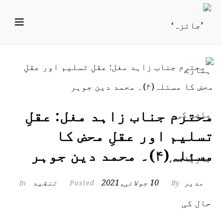
محترم جناب زاہد مغل: عقلِ
تسلیم اور عقلِ محض کا
مسئلہ(۴)۔ محمد دین جوہر
مدیر
10 جولائی, 2021
تنقید
In
Posted
By