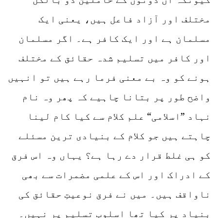
مختلف اور آزاد فاعل ہیں، یعنی ایک
مسلمان ہے اور ایک کافر ہے۔ اگر مسلمان
اور کافر میں تسلیم شدہ حقائق کے مختلف
ہونے کو وہ بے معنی فرما رہے ہیں تو انہیں
واضح طور پر بتانا چاہیے کہ پھر وہ نام
نہاد ”اسلامی“ علم کلام سے کیا کام لینا
چاہتے ہیں جو کلام کے بنیادی ترین مسئلے
کو ہی غلط قرار دے رہا ہے؟ یہاں وہ اس فرق
کے ادراک اور اس کے علمی مضمرات سے بھی
ناواقف ہیں۔ میں نے فرق نوعیتِ حقائق کی
بنیاد پر کیا تھا اسلوبِ تسلیم پر نہیں۔