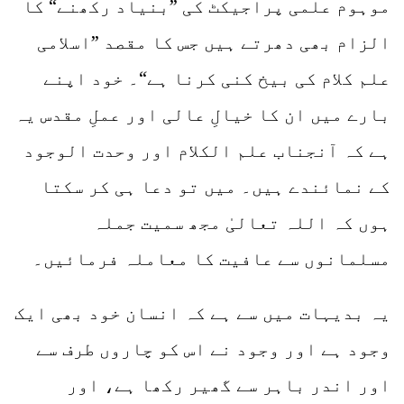
موہوم علمی پراجیکٹ کی ”بنیاد رکھنے“ کا
الزام بھی دھرتے ہیں جس کا مقصد ”اسلامی
علم کلام کی بیخ کنی کرنا ہے“۔ خود اپنے
بارے میں ان کا خیالِ عالی اور عملِ مقدس یہ
ہے کہ آنجناب علم الکلام اور وحدت الوجود
کے نمائندے ہیں۔ میں تو دعا ہی کر سکتا
ہوں کہ اللہ تعالیٰ مجھ سمیت جملہ
مسلمانوں سے عافیت کا معاملہ فرمائیں۔
یہ بدیہات میں سے ہے کہ انسان خود بھی ایک
وجود ہے اور وجود نے اس کو چاروں طرف سے
اور اندر باہر سے گھیر رکھا ہے، اور