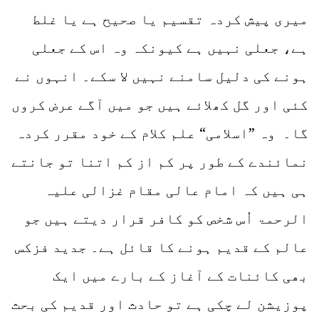
میری پیش کردہ تقسیم یا صحیح ہے یا غلط
ہے، جعلی نہیں ہے کیونکہ وہ اس کے جعلی
ہونے کی دلیل سامنے نہیں لا سکے۔ انہوں نے
کئی اور گل کھلائے ہیں جو میں آگے عرض کروں
گا۔ وہ ”اسلامی“ علم کلام کے خود مقرر کردہ
نمائندے کے طور پر کم از کم اتنا تو جانتے
ہی ہیں کہ امام عالی مقام غزالی علیہ
الرحمۃ اُس شخص کو کافر قرار دیتے ہیں جو
عالم کے قدیم ہونے کا قائل ہے۔ جدید فزکس
بھی کائنات کے آغاز کے بارے میں ایک
پوزیشن لے چکی ہے تو حادث اور قدیم کی بحث