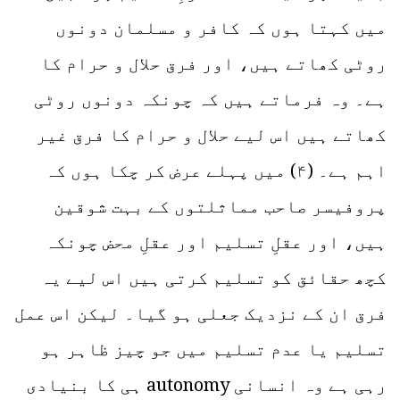
میں کہتا ہوں کہ کافر و مسلمان دونوں
روٹی کھاتے ہیں، اور فرق حلال و حرام کا
ہے۔ وہ فرماتے ہیں کہ چونکہ دونوں روٹی
کھاتے ہیں اس لیے حلال و حرام کا فرق غیر
اہم ہے۔ (۴) میں پہلے عرض کر چکا ہوں کہ
پروفیسر صاحب مماثلتوں کے بہت شوقین
ہیں، اور عقلِ تسلیم اور عقلِ محض چونکہ
کچھ حقائق کو تسلیم کرتی ہیں اس لیے یہ
فرق ان کے نزدیک جعلی ہو گیا۔ لیکن اس عمل
تسلیم یا عدم تسلیم میں جو چیز ظاہر ہو
رہی ہے وہ انسانی autonomy ہی کا بنیادی