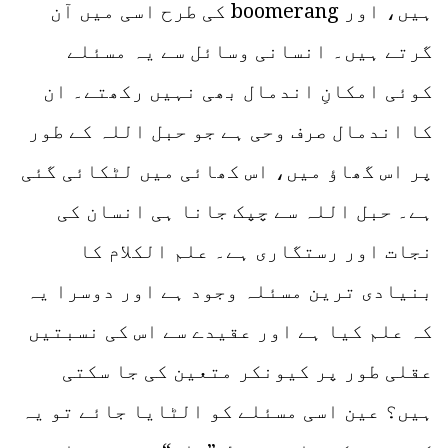
ہیں، اور boomerang کی طرح اسی میں آن
گرتے ہیں۔ انسانی وسائل سے یہ مسئلے
کوئی امکانِ اندمال بھی نہیں رکھتے۔ ان
کا اندمال صرف وحی ہے جو حبل اللہ کے طور
پر اس گھاؤ میں، اس کھائی میں لٹکائی گئی
ہے۔ حبل اللہ سے چپک جانا ہی انسان کی
نجات اور رستگاری ہے۔ علم الکلام کا
بنیادی ترین مسئلہ وجود ہے اور دوسرا یہ
کہ علم کیا ہے اور عقیدے سے اس کی نسبتیں
عقلی طور پر کیونکر متعین کی جا سکتی
ہیں؟ عین اسی مسئلے کو الٹایا جائے تو یہ