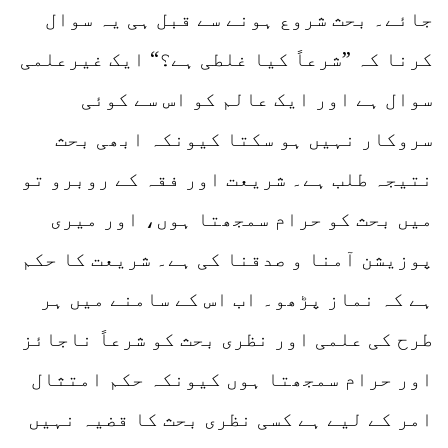
جائے۔ بحث شروع ہونے سے قبل ہی یہ سوال
کرنا کہ ”شرعاً کیا غلطی ہے؟“ ایک غیرعلمی
سوال ہے اور ایک عالم کو اس سے کوئی
سروکار نہیں ہو سکتا کیونکہ ابھی بحث
نتیجہ طلب ہے۔ شریعت اور فقہ کے روبرو تو
میں بحث کو حرام سمجھتا ہوں، اور میری
پوزیشن آمنا و صدقنا کی ہے۔ شریعت کا حکم
ہے کہ نماز پڑھو۔ اب اس کے سامنے میں ہر
طرح کی علمی اور نظری بحث کو شرعاً ناجائز
اور حرام سمجھتا ہوں کیونکہ حکم امتثال
امر کے لیے ہے کسی نظری بحث کا قضیہ نہیں