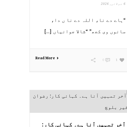
6 جولائی, 2026
“ہاے دے نا، اللہ دے نا ں دا،
سانوں وی کجھ” “شالا جوانیاں [...]
Read More
0
1
آخر تمہیں آنا ہے۔ کہانی کار: