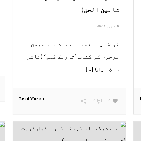
شاہین الحق)
6 جون, 2023
نوٹ: یہ افسانہ محمد عمر میمن
مرحوم کی کتاب ’تاریک گلی‘ (ناشر:
سنگِ میل) [...]
Read More
0
0