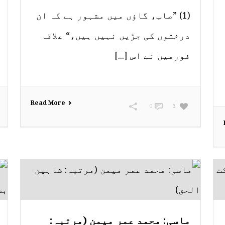
(1) ”صاب، گاؤں میں مشہور ہے کہ ان
درختوں کی جڑیں نہیں ہیں،“ علاقہ
فورمین نے اس [...]
Read More
0
3
ماسی: محمد عمر میمن (مرتبہ: