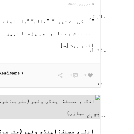
8 فروری, 2026
”نا کی اے تیرا“ ”عالم“ ”واہ اوئے
۔۔۔ نام ہے عالم اور پڑھنا نہیں
آتا، بہت [...]
Read More
0
0
انڈہ، مصنف: اینڈی وئیر (مترجم: