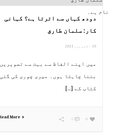
دودھ کہاں سے اترتا ہے؟ کہانی
کار: سلمان طارق
10 اکتوبر, 2021
میں اپنے الفاظ سے بہت سے تصویریں
بننا چاہتا ہوں۔ میری چوری کی گئی
کتاب کے [...]
Read More
0
0