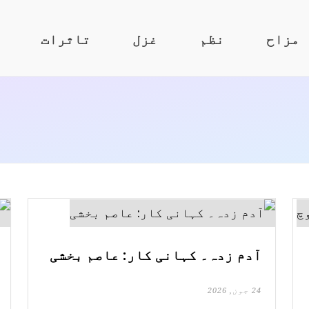
مزاح
نظم
غزل
تاثرات
آدم زدہ۔ کہانی کار: عاصم بخشی
24 جون, 2026