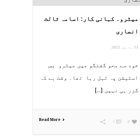
میٹرو۔ کہانی کار: اسامہ ثالث
انصاری
15 مارچ, 2022
خود سے محو گفتگو میں میٹرو بس
اسٹیشن پہ ٹہل رہا تھا۔ وقت ہے کہ
گزر ہی نہیں [...]
Read More
0
0