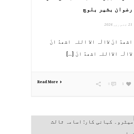
رضوان بشیر بلوچ
21 جنوری, 2026
اشھدُ انَ لاالٰہ الا اللہ اشھدُ انَ
لاالٰہ الااللہ اشھدُ انَ [...]
Read More
0
1