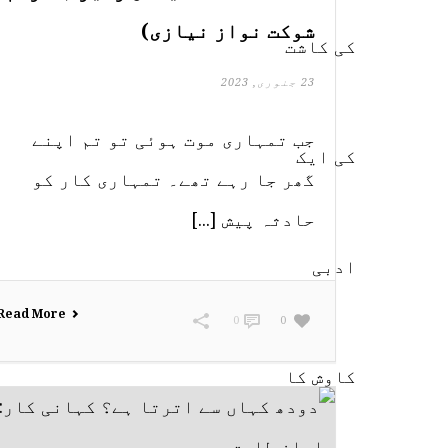
شوکت نواز نیازی)
23 جنوری, 2023
جب تمہاری موت ہوئی تو تم اپنے
گھر جا رہے تھے۔ تمہاری کار کو
حادثہ پیش [...]
Read More
0
0