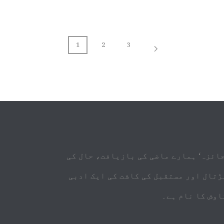
1
2
3
جائزہ‘ ہمارے ماضی کی بازیافت، حال کی
ڑتال اور مستقبل کی کاشت کی ایک ادبی
اوش کا نام ہے۔