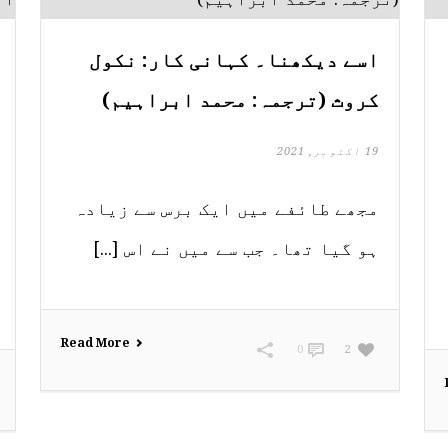
اسے دیکھنا۔ کہانی کار: نکول
کروث (ترجمہ: محمد ابراہیم)
19 اکتوبر, 2021
مجھے طائفے میں ایک برس سے زیادہ
ہو گیا تھا۔ جب سے میں نے اس [...]
Read More
0
2