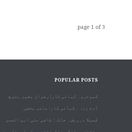
page
1
of
3
POPULAR POSTS
کبوتری۔ کہانی کار: رضوان بشیر بلوچ
آدم زدہ۔ کہانی کار: عاصم بخشی
غُصیلا درویش۔ خاکہ: قاضی علی ابوالحسن
ملتانی ملنگ۔ خاکہ: قاضی علی ابوالحسن