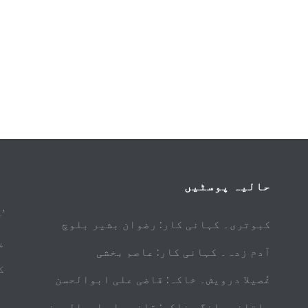
حالیہ پوسٹیں
’
کبوتری۔ کہانی کار: رضوان بشیر بلوچ
پ
آدم زدہ۔ کہانی کار: عاصم بخشی
ک
غُصیلا درویش۔ خاکہ: قاضی علی ابوالحسن
ملتانی ملنگ۔ خاکہ: قاضی علی ابوالحسن