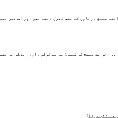
پنے عمیق دریاؤں کے بند کھول دیتے ہیں اور اس میں ہمیش
 وہ آخر تک پہنچ کر کہیں: ہم نے لوگوں اور زندگی پر یق