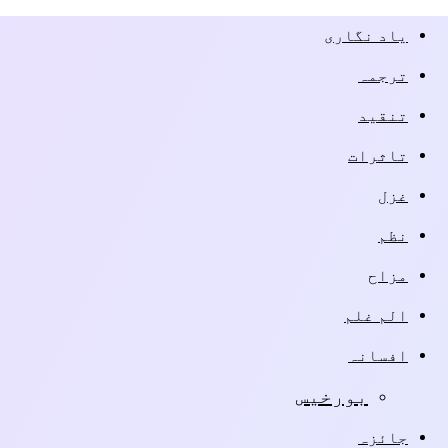
یاد نگاری
ترجمہ
تنقید
تاثرات
غزل
نظم
مزاح
الم غلم
افسانہ
بورخیس
جائزہ