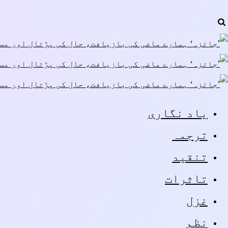
یاد نگاری
ترجمہ
تنقید
تاثرات
غزل
نظم