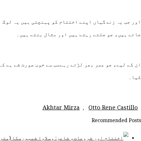
اور جب یہ زندگیاں اپنے اختتام کو پہنچتی ہیں یہ لوگ ا
جاتے ہیں، جو جلتے رہتے ہیں اور مثال بنتے ہیں۔
ان کے لیے، جو عمر بھر لڑتے رہےسب سے خوب صورت شے ہے کہ
کیا۔
Akhtar Mirza
Otto Rene Castillo
,
Recommended Posts