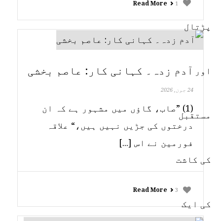
Read More
1
آدم زدہ۔ کہانی کار: عاصم بخشی
24 جون, 2026
(1) ”صاب، گاؤں میں مشہور ہے کہ ان
درختوں کی جڑیں نہیں ہیں،“ علاقہ
فورمین نے اس [...]
Read More
3