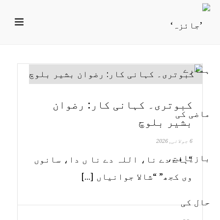
کبوتری۔ کہانی کار: رضوان
بشیر بلوچ
6 جولائی, 2026
“ہاے دے نا، اللہ دے نا ں دا، سانوں
وی کجھ” “شالا جوانیاں [...]