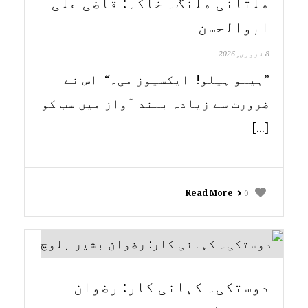
ملتانی ملنگ۔ خاکہ: قاضی علی
ابوالحسن
8 فروری, 2026
”ہیلو ہیلو! ایکسیوز می۔“ اس نے
ضرورت سے زیادہ بلند آواز میں سب کو
[...]
Read More
0
دوستکی۔ کہانی کار: رضوان