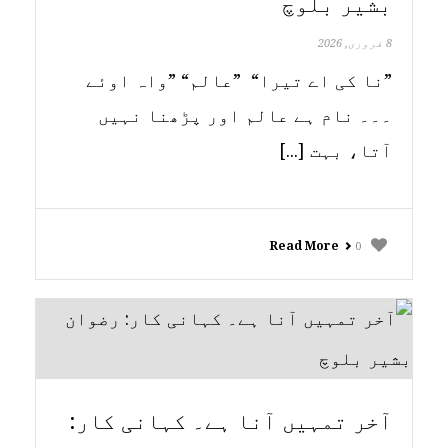
بشیر بلوچ
8 فروری, 2026
”نا کی اے تیرا“ ”عالم“ ”واہ اوئے
۔۔۔ نام ہے عالم اور پڑھنا نہیں
آتا، بہت [...]
Read More
0
آخر تمہیں آنا ہے۔ کہانی کار: