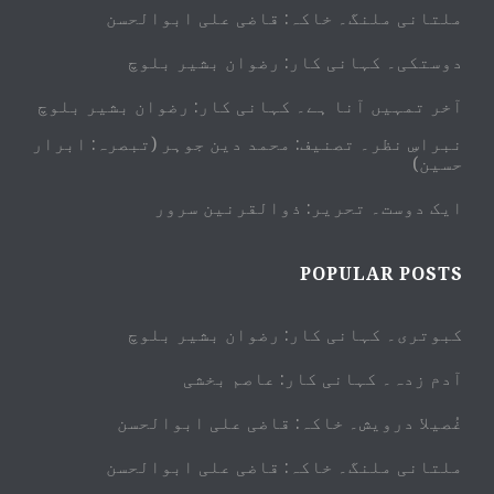
ملتانی ملنگ۔ خاکہ: قاضی علی ابوالحسن
دوستکی۔ کہانی کار: رضوان بشیر بلوچ
آخر تمہیں آنا ہے۔ کہانی کار: رضوان بشیر بلوچ
نبراسِ نظر۔ تصنیف: محمد دین جوہر (تبصرہ: ابرار
حسین)
ایک دوست۔ تحریر: ذوالقرنین سرور
POPULAR POSTS
کبوتری۔ کہانی کار: رضوان بشیر بلوچ
آدم زدہ۔ کہانی کار: عاصم بخشی
غُصیلا درویش۔ خاکہ: قاضی علی ابوالحسن
ملتانی ملنگ۔ خاکہ: قاضی علی ابوالحسن