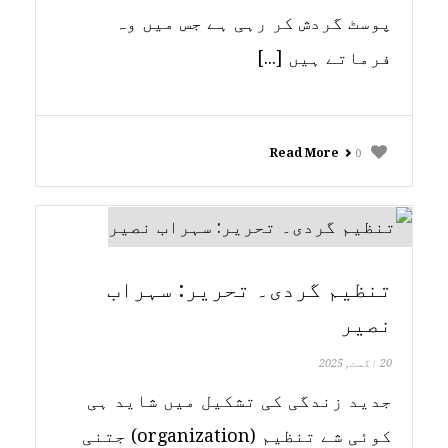
پوسٹ گردش کر رہی ہے جس میں وہ
فرماتے ہیں [...]
Read More
0
تنظیم گردی۔ تحریر: سہراب
نصیر
20 اگست, 2025
جدید زندگی کی تشکیل میں شاید ہی
کوئی شے تنظیم (organization) جتنی