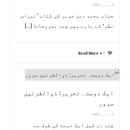
4 نومبر, 2025
جناب محمد دین جوہر کی کتاب ’نبراس
نظر‘ کے بارے میں چند معروضات: [...]
Read More
0
ایک دوست۔ تحریر: ذوالقرنین
سرور
4 نومبر, 2025
چند دن قبل ایک دوست کی طرف سے