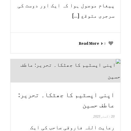
پیغام موصول ہوا کہ ایک اور دوست کی
سرجری متوقع [...]
Read More
0
اپنی اپسٹیم کا جھٹکا۔ تحریر:
عاطف حسین
20 اگست, 2025
رعایت اللہ فاروقی صاحب کی ایک