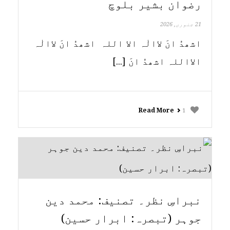
رضوان بشیر بلوچ
21 جنوری, 2026
اشھدُ انَ لاالٰہ الا اللہ اشھدُ انَ لاالٰہ
الااللہ اشھدُ انَ [...]
Read More
1
نبراسِ نظر۔ تصنیف: محمد دین
جوہر (تبصرہ: ابرار حسین)