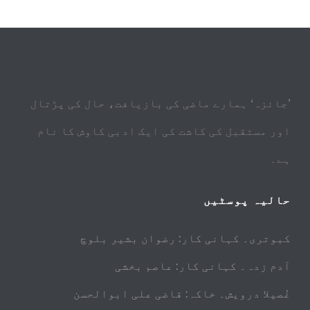
’جائزہ‘ ہمارے ماضی کی بازیافت، حال کی پڑتال
اور مستقبل کی کاشت کی ایک ادبی کاوش کا نام
ہے۔
حالیہ پوسٹیں
کبوتری۔ کہانی کار: رضوان بشیر بلوچ
آدم زدہ۔ کہانی کار: عاصم بخشی
غُصیلا درویش۔ خاکہ: قاضی علی ابوالحسن