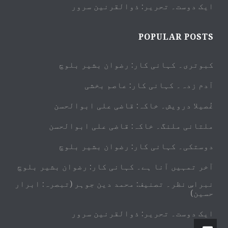
ایک دوست۔ تحریر: ذوالقرنین سرور
POPULAR POSTS
کبوتری۔ کہانی کار: رضوان بشیر بلوچ
آدم زدہ۔ کہانی کار: عاصم بخشی
غُصیلا درویش۔ خاکہ: قاضی علی ابوالحسن
ملتانی ملنگ۔ خاکہ: قاضی علی ابوالحسن
دوستکی۔ کہانی کار: رضوان بشیر بلوچ
آخر تمہیں آنا ہے۔ کہانی کار: رضوان بشیر بلوچ
نبراسِ نظر۔ تصنیف: محمد دین جوہر (تبصرہ: ابرار
حسین)
ایک دوست۔ تحریر: ذوالقرنین سرور