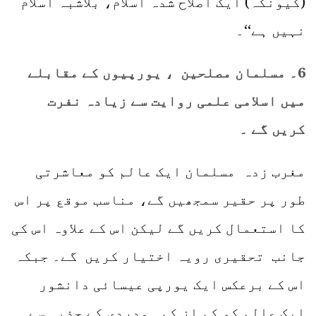
(کیونکہ) ایک اصلاح شدہ اسلام، بلاشبہ اسلام
نہیں ہے‘‘۔
6۔ مسلمان مصلحین ، یورپیوں کے مقابلے
میں اسلامی علمی روایت سے زیادہ نفرت
کریں گے ۔
مغرب زدہ مسلمان ایک عالم کو معاشرتی
طور پر حقیر سمجھیں گے، مناسب موقع پر اس
کا استعمال کریں گے لیکن اس کے علاوہ اس کی
جانب تحقیری رویہ اختیار کریں گے۔ جبکہ
اس کے برعکس ایک یورپی عیسائی دانشور
ایک عالم کو کم از کم ہمدردی کے جذبہ سے