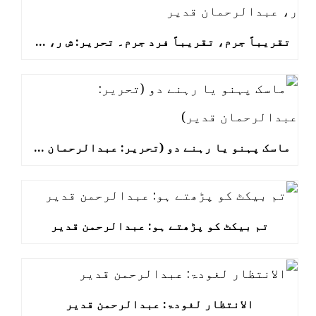
تقریباً جرم، تقریباً فرد جرم۔ تحریر: ش ر، عبدالرحمان قدیر
ماسک پہنو یا رہنے دو (تحریر: عبدالرحمان قدیر)
تم بیکٹ کو پڑھتے ہو: عبدالرحمن قدیر
الانتظار لغودۃ: عبدالرحمن قدیر