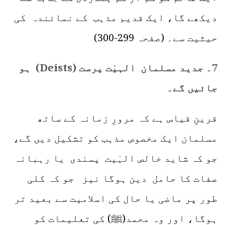
دیکھے گا، ایک قدیم مذہب کے نمائندہ کی
حیثیت سے۔ (صفحہ 299-300)
7۔ جدید مسلمان الہیٰت پرست (Deists) ہو
جائیں گے۔
قرینِ قیاس ہے کہ مرورِ زمانہ کے ساتھ
مسلمان ایک مخصوص مذہب کو تشکیل دیں گے،
جو کہ شاید خالص الہٰیت پسندی یا رہبانہ
صفات کا حامل دین ہوگا نیز جو کہ کلی
طور پر ماضی یا حال کی اسلامیت سے بعید تر
ہوگا، اور وہ محمد(ﷺ) کی تعلیمات کو