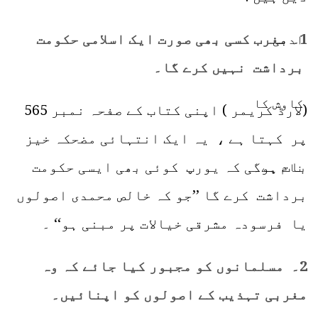
1۔ مغرب کسی بھی صورت ایک اسلامی حکومت
برداشت نہیں کرے گا۔
(لارڈ کریمر ) اپنی کتاب کے صفحہ نمبر 565
پر کہتا ہے ، یہ ایک انتہائی مضحکہ خیز
بات ہوگی کہ یورپ کوئی بھی ایسی حکومت
برداشت کرے گا ’’جو کہ خالص محمدی اصولوں
یا فرسودہ مشرقی خیالات پر مبنی ہو‘‘ ۔
2۔ مسلمانوں کو مجبور کیا جائے کہ وہ
مغربی تہذیب کے اصولوں کو اپنائیں۔