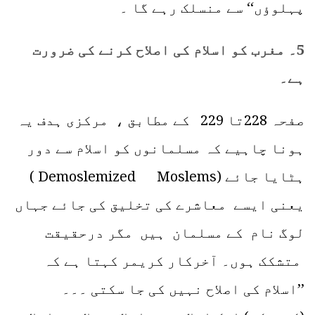
پہلوؤں‘‘ سے منسلک رہے گا ۔
5۔ مغرب کو اسلام کی اصلاح کرنے کی ضرورت
ہے۔
صفحہ 228تا 229 کے مطابق ، مرکزی ہدف یہ
ہونا چاہیے کہ مسلمانوں کو اسلام سے دور
ہٹایا جائے (Demoslemized Moslems )
یعنی ایسے معاشرے کی تخلیق کی جائے جہاں
لوگ نام کے مسلمان ہیں مگر درحقیقت
متشکک ہوں۔ آخرکار کریمر کہتا ہے کہ
’’اسلام کی اصلاح نہیں کی جا سکتی ۔۔۔