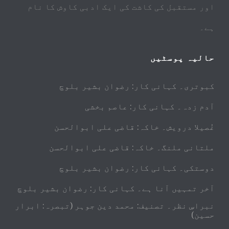
اور مستقبل کی کاشت کی ایک ادبی کاوش کا نام
ہے۔
حالیہ پوسٹیں
کبوتری۔ کہانی کار: رضوان بشیر بلوچ
آدم زدہ۔ کہانی کار: عاصم بخشی
غُصیلا درویش۔ خاکہ: قاضی علی ابوالحسن
ملتانی ملنگ۔ خاکہ: قاضی علی ابوالحسن
دوستکی۔ کہانی کار: رضوان بشیر بلوچ
آخر تمہیں آنا ہے۔ کہانی کار: رضوان بشیر بلوچ
نبراسِ نظر۔ تصنیف: محمد دین جوہر (تبصرہ: ابرار
حسین)