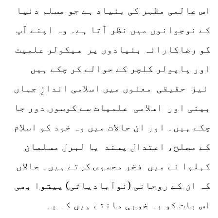
اس عالمی مظہر کی بنیاد ہے جو مسلم دنیا
کے نوجوانوں میں نظر آتا ہے۔ وہ اپنے آپ
کو رضاکارانہ بنیادوں پر سیکولر علمیت
اور پاپولر کلچر کے حوالے کر چکے ہیں
نیز حقیقی معنوں میں اسلامی اندازِ جہاں
بینی اور اسلامی علمیات سے کوسوں دور جا
چکے ہیں۔ اور ان حالات میں وہ خود کو اسلام
کے مصلح، اعتدال پسند یا لبرل مسلمان
کہلوا نے میں فخر محسوس کرتے ہیں۔ حالاں
کہ ان کے روحانی (نوآبادیاتی) پیشوا بھی
اس بات کو بہ خوبی مانتے ہیں کہ یہ