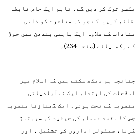
یکسر ترک کر دیں گے، تاہم ایک خاص ضابطہ
قائم کریں گے جو کہ معاشرے کو ذاتی
مفادات کے علاوہ ایک باہمی بندھن میں جوڑ
کے رکھ پائے (صفحہ 234)۔
چنانچہ ہم دیکھ سکتے ہیں کہ اسلام میں
اصلاحات کی ابتداء ایک نوآبادیاتی
منصوبہ کے تحت ہوئی۔ ایک گھناؤنا منصوبہ
جس کا مقصد علماء کی حیثیت کو سبوتاژ
کرنا، سیکولر اداروں کی تشکیل ، اور