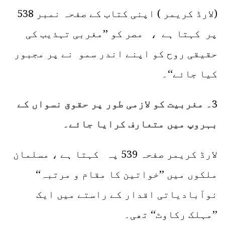
(لارڈ کریمر ) اپنی کتاب کے صفحہ نمبر 538
پر کہتا ہے ، مصر کو ’’مغربی تہذیب کی
حقیقی روح کو اپنے اندر سمو نے پر مجبور
کیا جائے‘‘۔
3
۔ مغربیت کو لازمی طور پر حقوق نسواں کے
بہروپ میں متعارف کرایا جائے۔
لارڈ کریمر صفحہ 539 پہ کہتا ہے ، مسلمان
ملکوں میں ’’خواتین کا مقام و مرتبہ‘‘
نوآبادیاتی اقدار کے راستے میں ایک
’’مہلک رکاوٹ‘‘ تھی۔