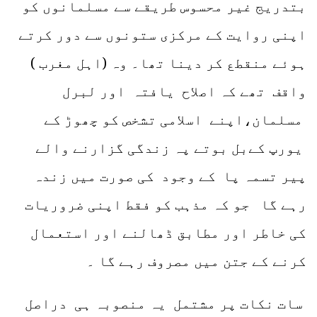
بتدریج غیر محسوس طریقے سے مسلمانوں کو
اپنی روایت کے مرکزی ستونوں سے دور کرتے
ہوئے منقطع کر دینا تھا۔ وہ (اہل مغرب )
واقف تھے کہ اصلاح یافتہ اور لبرل
مسلمان،اپنے اسلامی تشخص کو چھوڑ کے
یورپ کےبل بوتے پہ زندگی گزارنے والے
پیر تسمہ پا کے وجود کی صورت میں زندہ
رہے گا جو کہ مذہب کو فقط اپنی ضروریات
کی خاطر اور مطابق ڈھالنے اور استعمال
کرنے کے جتن میں مصروف رہے گا ۔
سات نکات پر مشتمل یہ منصوبہ ہی دراصل