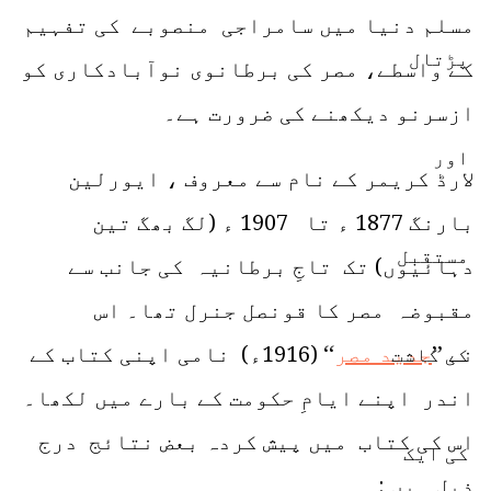
مسلم دنیا میں سامراجی منصوبے کی تفہیم
کے واسطے، مصر کی برطانوی نوآبادکاری کو
ازسرنو دیکھنے کی ضرورت ہے۔
لارڈ کریمر کے نام سے معروف ، ایورلین
بارنگ 1877 ء تا 1907 ء (لگ بھگ تین
دہائیوں) تک تاجِ برطانیہ کی جانب سے
مقبوضہ مصر کا قونصل جنرل تھا۔ اس
نے ’’
جدید مصر
‘‘ (1916ء) نامی اپنی کتاب کے
اندر اپنے ایامِ حکومت کے بارے میں لکھا۔
اس کی کتاب میں پیش کردہ بعض نتائج درج
ذیل ہیں :