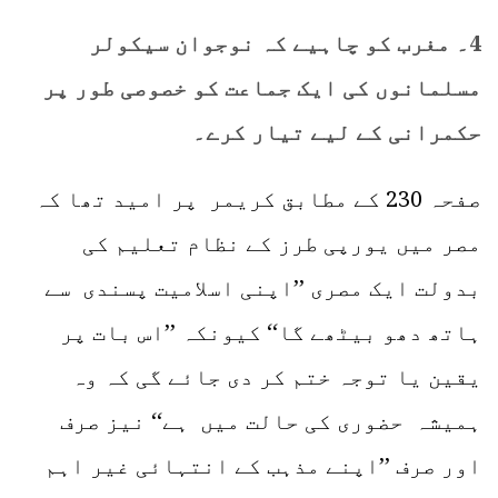
4۔ مغرب کو چاہیے کہ نوجوان سیکولر
مسلمانوں کی ایک جماعت کو خصوصی طور پر
حکمرانی کے لیے تیار کرے۔
صفحہ 230 کے مطابق کریمر پر امید تھا کہ
مصر میں یورپی طرز کے نظام تعلیم کی
بدولت ایک مصری ’’اپنی اسلامیت پسندی سے
ہاتھ دھو بیٹھے گا‘‘ کیونکہ ’’اس بات پر
یقین یا توجہ ختم کر دی جائے گی کہ وہ
ہمیشہ حضوری کی حالت میں ہے‘‘ نیز صرف
اور صرف ’’اپنے مذہب کے انتہائی غیر اہم