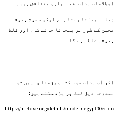
اصطلاحات بذات خود باہم متناقض ہیں۔
زمانہ بدلتا رہتا ہے، لیکن صحیح ہمیشہ
صحیح کے طور پر پہچانا جائے گا، اور غلط
ہمیشہ غلط رہے گا۔
اگر آپ بذات خود کتاب پڑھنا چاہیں تو
مندرجہ ذیل لنک پر پڑھ سکتے ہیں:
https://archive.org/details/modernegypt00crom