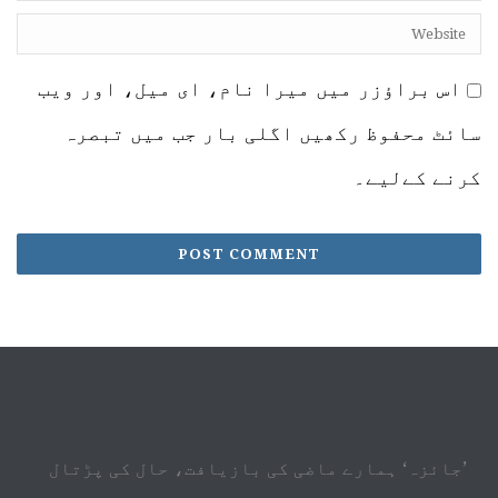
اس براؤزر میں میرا نام، ای میل، اور ویب
سائٹ محفوظ رکھیں اگلی بار جب میں تبصرہ
کرنے کےلیے۔
’جائزہ‘ ہمارے ماضی کی بازیافت، حال کی پڑتال