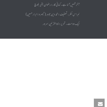
آخر تمہیں آنا ہے۔ کہانی کار: رضوان بشیر بلوچ
نبراسِ نظر۔ تصنیف: محمد دین جوہر (تبصرہ: ابرار حسین)
ایک دوست۔ تحریر: ذوالقرنین سرور