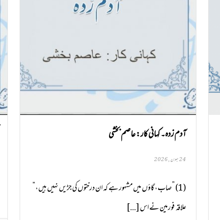
آدم زدہ۔ کہانی کار: عاصم بخشی
24 جون, 2026
(1) ”صاب، گاؤں میں مشہور ہے کہ ان درختوں کی جڑیں نہیں ہیں،“
علاقہ فورمین نے اس [...]