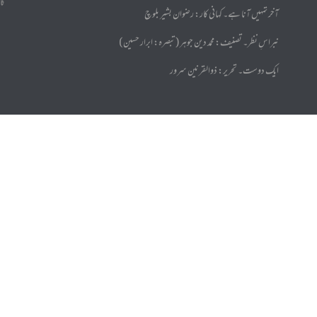
کا
آخر تمہیں آنا ہے۔ کہانی کار: رضوان بشیر بلوچ
نبراسِ نظر۔ تصنیف: محمد دین جوہر (تبصرہ: ابرار حسین)
ایک دوست۔ تحریر: ذوالقرنین سرور