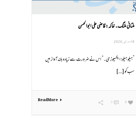
ملتانی ملنگ۔ خاکہ: قاضی علی ابوالحسن
8 فروری, 2026
”ہیلو ہیلو! ایکسیوز می۔“ اس نے ضرورت سے زیادہ بلند آواز میں
سب کو [...]
Read More
0
0