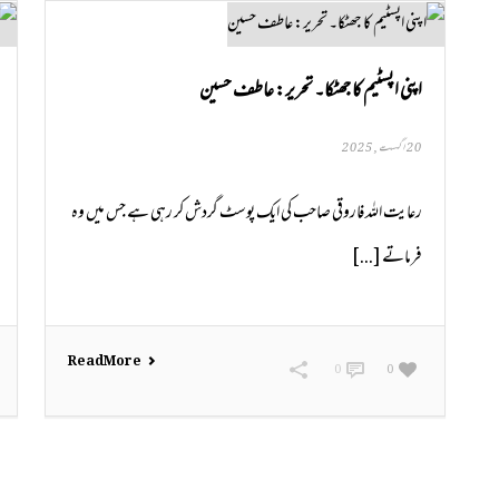
اپنی اپسٹیم کا جھٹکا۔ تحریر: عاطف حسین
20 اگست, 2025
رعایت اللہ فاروقی صاحب کی ایک پوسٹ گردش کر رہی ہے جس میں وہ
فرماتے [...]
Read More
0
0