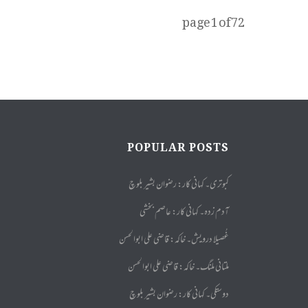
page
1
of
72
POPULAR POSTS
کبوتری۔ کہانی کار: رضوان بشیر بلوچ
آدم زدہ۔ کہانی کار: عاصم بخشی
غُصیلا درویش۔ خاکہ: قاضی علی ابوالحسن
ملتانی ملنگ۔ خاکہ: قاضی علی ابوالحسن
دوستکی۔ کہانی کار: رضوان بشیر بلوچ