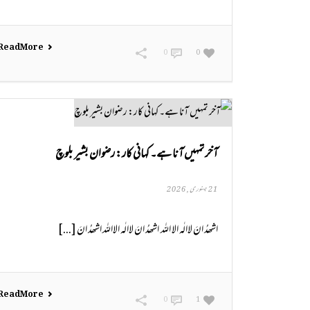
Read More
0
0
آخر تمہیں آنا ہے۔ کہانی کار: رضوان بشیر بلوچ
21 جنوری, 2026
اشھدُ انَ لاالٰہ الا اللہ اشھدُ انَ لاالٰہ الااللہ اشھدُ انَ [...]
Read More
0
1