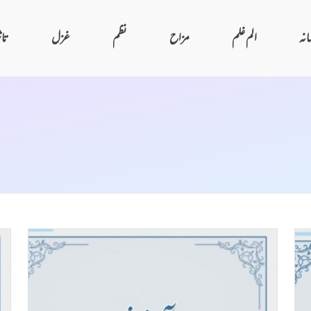
انہ
الم غلم
مزاح
نظم
غزل
تا