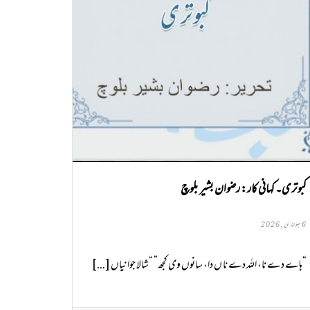
کبوتری۔ کہانی کار: رضوان بشیر بلوچ
6 جولائی, 2026
“ہاے دے نا، اللہ دے نا ں دا، سانوں وی کجھ” “شالا جوانیاں [...]