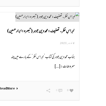
نبراسِ نظر۔ تصنیف: محمد دین جوہر (تبصرہ: ابرار حسین)
4 نومبر, 2025
جناب محمد دین جوہر کی کتاب ’نبراس نظر‘ کے بارے میں چند
معروضات: [...]
Read More
0
0