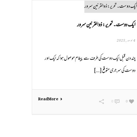
ایک دوست۔ تحریر: ذوالقرنین سرور
4 نومبر, 2025
چند دن قبل ایک دوست کی طرف سے پیغام موصول ہوا کہ ایک اور
دوست کی سرجری متوقع [...]
Read More
0
0