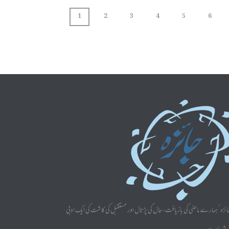
1
2
3
4
5
6
ائزہ‘ ہمارے ماضی کی بازیافت، حال کی پڑتال اور مستقبل کی کاشت کی ایک ادبی