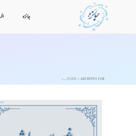
جائزہ
افس
ARCHIVES FOR ب م
»
HOME