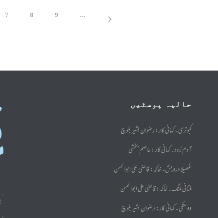
7
8
9
...
حالیہ پوسٹیں
کبوتری۔ کہانی کار: رضوان بشیر بلوچ
آدم زدہ۔ کہانی کار: عاصم بخشی
غُصیلا درویش۔ خاکہ: قاضی علی ابوالحسن
ملتانی ملنگ۔ خاکہ: قاضی علی ابوالحسن
’ج
دوستکی۔ کہانی کار: رضوان بشیر بلوچ