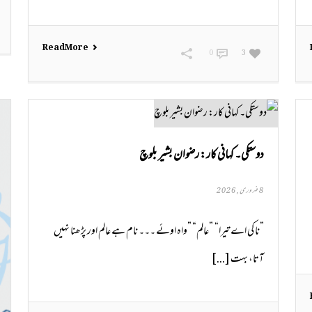
Read More
0
3
دوستکی۔ کہانی کار: رضوان بشیر بلوچ
8 فروری, 2026
”نا کی اے تیرا“ ”عالم“ ”واہ اوئے ۔۔۔ نام ہے عالم اور پڑھنا نہیں
آتا، بہت [...]