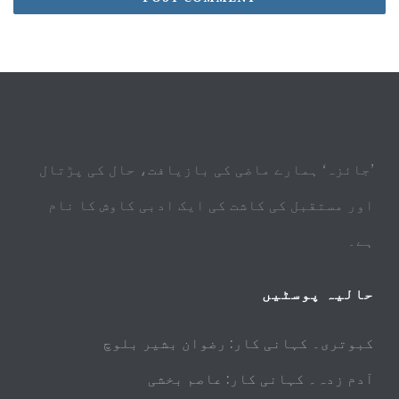
’جائزہ‘ ہمارے ماضی کی بازیافت، حال کی پڑتال
اور مستقبل کی کاشت کی ایک ادبی کاوش کا نام
ہے۔
حالیہ پوسٹیں
کبوتری۔ کہانی کار: رضوان بشیر بلوچ
آدم زدہ۔ کہانی کار: عاصم بخشی