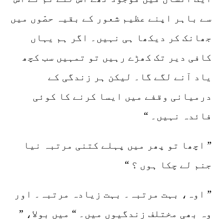
سے باہر اپنے عظیم شعور کے بقیہ حصّوں میں
جھانک کر دیکھا ہی نہیں۔ اگر ہم یہاں
کافی دیر تک کھڑے رہیں تو تمہیں سب کچھ
یاد آنے لگے گا۔ لیکن ہر زندگی کے
درمیانی وقفے میں ایسا کرنے کا کوئی
فائدہ نہیں۔ “
” اچھا تو پھر میں پہلے کتنی مرتبہ نیا
جنم لے چکا ہوں ؟ “
” اوہ، بہت مرتبہ۔ بہت زیادہ مرتبہ۔ اور
وہ بھی مختلف زندگیوں میں۔ “ میں بولا، ”