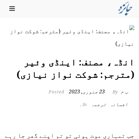
انڈہ، مصنف: اینڈی وئیر
(مترجم: شوکت نواز نیازی)
ب م
23 جنوری, 2023
Posted
By
افسانہ
ترجمہ
,
In
جب تمہاری موت ہوئی تو تم اپنے گھر جا رہے