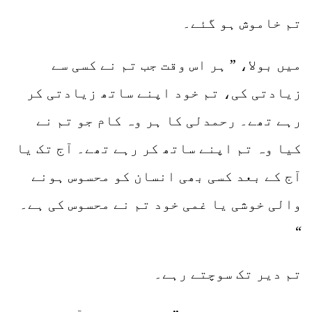
تم خاموش ہو گئے۔
میں بولا، ” ہر اس وقت جب تم نے کسی سے
زیادتی کی، تم خود اپنے ساتھ زیادتی کر
رہے تھے۔ رحمدلی کا ہر وہ کام جو تم نے
کیا وہ تم اپنے ساتھ کر رہے تھے۔ آج تک یا
آج کے بعد کسی بھی انسان کو محسوس ہونے
والی خوشی یا غمی خود تم نے محسوس کی ہے۔
“
تم دیر تک سوچتے رہے۔