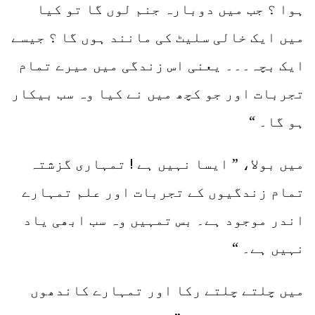
ہوا ؟ جب میں دوبارہ جنم لوں گا تو کیا
میں ایک خالی سلیٹ کی مانند ہوں گا ؟ جیسے
ایک بچہ۔۔۔ یعنی اس زندگی میں میرے تمام
تجربات اور جو کچھ میں نے کیا وہ سب بیکار
ہو گا۔ “
میں بولا، ” ایسا نہیں ہے ! تمہاری گزشتہ
تمام زندگیوں کے تجربات اور علم تمہارے
اندر موجود ہے۔ بس تمہیں وہ سب ابھی یاد
نہیں ہے۔ “
میں چلتے چلتے رکا اور تمہارے کاندھوں