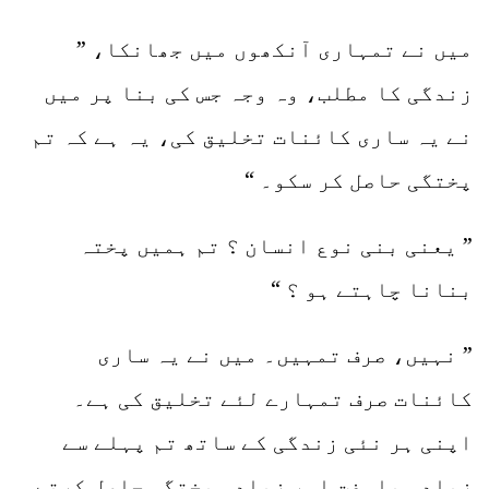
میں نے تمہاری آنکھوں میں جھانکا، ”
زندگی کا مطلب، وہ وجہ جس کی بنا پر میں
نے یہ ساری کائنات تخلیق کی، یہ ہے کہ تم
پختگی حاصل کر سکو۔ “
” یعنی بنی نوع انسان ؟ تم ہمیں پختہ
بنانا چاہتے ہو ؟ “
” نہیں، صرف تمہیں۔ میں نے یہ ساری
کائنات صرف تمہارے لئے تخلیق کی ہے۔
اپنی ہر نئی زندگی کے ساتھ تم پہلے سے
زیادہ بلوغت اور زیادہ پختگی حاصل کرتے