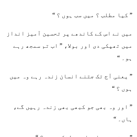
” کیا مطلب ؟ میں سب ہوں ؟ “
میں نے اس کے کاندھے پر تحسین آمیز انداز
میں تھپکی دی اور بولا، ” اب تم سمجھ رہے
ہو۔ “
” یعنی آج تک جتنے انسان زندہ رہے وہ میں
ہوں ؟ “
” اور وہ بھی جو کبھی بھی زندہ رہیں گے،
ہاں۔ “