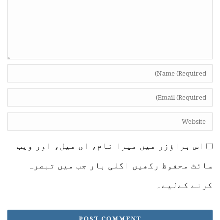
اس براؤزر میں میرا نام، ای میل، اور ویب
سائٹ محفوظ رکھیں اگلی بار جب میں تبصرہ
کرنے کےلیے۔