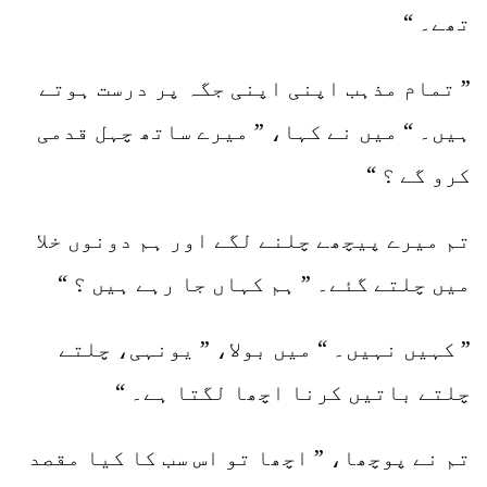
تھے۔ “
” تمام مذہب اپنی اپنی جگہ پر درست ہوتے
ہیں۔ “ میں نے کہا، ” میرے ساتھ چہل قدمی
کرو گے ؟ “
تم میرے پیچھے چلنے لگے اور ہم دونوں خلا
میں چلتے گئے۔ ” ہم کہاں جا رہے ہیں ؟ “
” کہیں نہیں۔ “ میں بولا، ” یونہی، چلتے
چلتے باتیں کرنا اچھا لگتا ہے۔ “
تم نے پوچھا، ” اچھا تو اس سب کا کیا مقصد