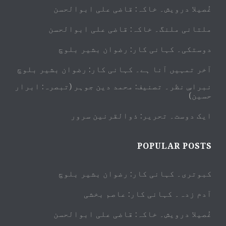
غُصیلا درویش۔ خاکہ: قاضی علی ابوالحسن
ملتانی ملنگ۔ خاکہ: قاضی علی ابوالحسن
دوستکی۔ کہانی کار: رضوان بشیر بلوچ
آخر تمہیں آنا ہے۔ کہانی کار: رضوان بشیر بلوچ
نبراسِ نظر۔ تصنیف: محمد دین جوہر (تبصرہ: ابرار
حسین)
ایک دوست۔ تحریر: ذوالقرنین سرور
POPULAR POSTS
کبوتری۔ کہانی کار: رضوان بشیر بلوچ
آدم زدہ۔ کہانی کار: عاصم بخشی
غُصیلا درویش۔ خاکہ: قاضی علی ابوالحسن