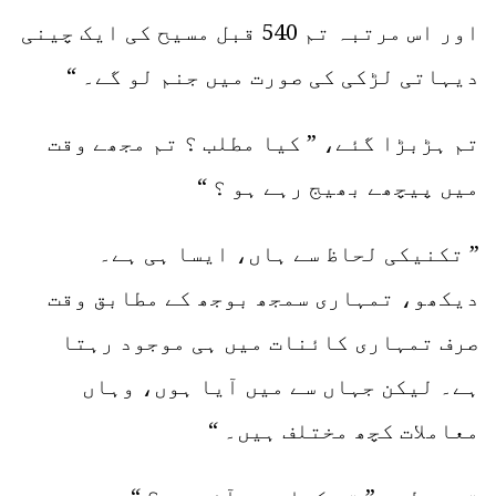
اور اس مرتبہ تم 540 قبل مسیح کی ایک چینی
دیہاتی لڑکی کی صورت میں جنم لو گے۔ “
تم ہڑبڑا گئے، ” کیا مطلب ؟ تم مجھے وقت
میں پیچھے بھیج رہے ہو ؟ “
” تکنیکی لحاظ سے ہاں، ایسا ہی ہے۔
دیکھو، تمہاری سمجھ بوجھ کے مطابق وقت
صرف تمہاری کائنات میں ہی موجود رہتا
ہے۔ لیکن جہاں سے میں آیا ہوں، وہاں
معاملات کچھ مختلف ہیں۔ “