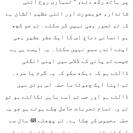
پر ہاتھ رکھ دئے، ” تمہاری روح اتنی
شاندار، خوبصورت اور اتنی عظیم الشان ہے
کہ تم تصور بھی نہیں کر سکتے۔ تم جو کچھ
ہو انسانی دماغ اس کا ایک عشر عشیر بھی
اپنے اندر سمو نہیں سکتا۔ یہ ایسے ہی ہے
جیسے تم پانی کے گلاس میں اپنی انگلی
ڈالتے ہو کہ دیکھ سکو کہ یہ گرم یا سرد۔
تم اپنا ایک چھوٹا سا حصّہ اس برتن میں
ڈالتے ہو اور جب تم اسے باہر نکالتے ہو تو
تم وہ تمام تجربات حاصل چکے ہوتے ہو جو یہ
حصّہ محسوس کر چکا ہے۔ تم پچھلے 48 سال سے
ایک انسان میں موجود تھے اس لئے تم نے اس