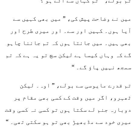
تم بولے، ” تم کہاں سے آئے ہو ؟ “
میں نے وضاحت پیش کی، ” میں بھی کہیں سے
آیا ہوں۔ کہیں اور سے۔ اور میری طرح اور
بھی ہیں۔ میں جانتا ہوں کہ تم جاننا چاہو
گے کہ وہاں کیسا ہے لیکن سچ تو یہ ہے کہ تم
سمجھ نہیں پاؤ گے۔ “
تم قدرے مایوسی سے بولے، ” اوہ۔ لیکن
ٹھہرو، اگر میں وقت کے کسی بھی مقام پر
دوبارہ جنم لے سکتا ہوں تو کسی نہ کسی وقت
میری خود سے مڈبھیڑ بھی تو ہو سکتی تھی۔ “