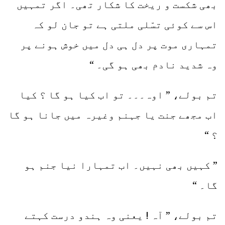
بھی شکست و ریخت کا شکار تھی۔ اگر تمہیں
اس سے کوئی تسّلی ملتی ہے تو جان لو کہ
تمہاری موت پر دل ہی دل میں خوش ہونے پر
وہ شدید نادم بھی ہو گی۔ “
تم بولے، ” اوہ۔۔۔ تو اب کیا ہو گا ؟ کیا
اب مجھے جنت یا جہنم وغیرہ میں جانا ہو گا
؟ “
” کہیں بھی نہیں۔ اب تمہارا نیا جنم ہو
گا۔ “
تم بولے، ” آہ ! یعنی وہ ہندو درست کہتے