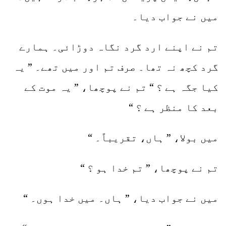
میں نے جواب دیا۔
تم نے اپنے ارد گرد نگاہ دوڑائی۔ ہمارے
گرد کچھ نہ تھا۔ صرف تم اور میں تھے۔ ” یہ
کیا جگہ ہے ؟ “ تم نے پوچھا، ” یہ موت کے
بعد کا منظر ہے ؟ “
میں بولا، ” ہاں، تقریباً۔ “
تم نے پوچھا، ” تم خدا ہو ؟ “
میں نے جواب دیا، ” ہاں۔ میں خدا ہوں۔ “