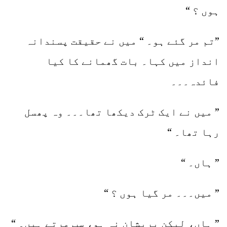
ہوں ؟ “
”تم مر گئے ہو۔ “ میں نے حقیقت پسندانہ
انداز میں کہا۔ بات گھمانے کا کیا
فائدہ۔۔۔
” میں نے ایک ٹرک دیکھا تھا۔۔۔ وہ پھسل
رہا تھا۔ “
” ہاں۔ “
” میں۔۔۔ مر گیا ہوں ؟ “
” ہاں، لیکن پریشان نہ ہو، سب مرتے ہیں۔ “