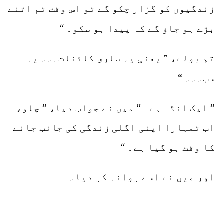
زندگیوں کو گزار چکو گے تو اس وقت تم اتنے
بڑے ہو جاؤ گے کہ پیدا ہو سکو۔ “
تم بولے، ” یعنی یہ ساری کائنات۔۔۔ یہ
سب۔۔۔ “
” ایک انڈہ ہے۔ “ میں نے جواب دیا، ” چلو،
اب تمہارا اپنی اگلی زندگی کی جانب جانے
کا وقت ہو گیا ہے۔ “
اور میں نے اسے روانہ کر دیا۔