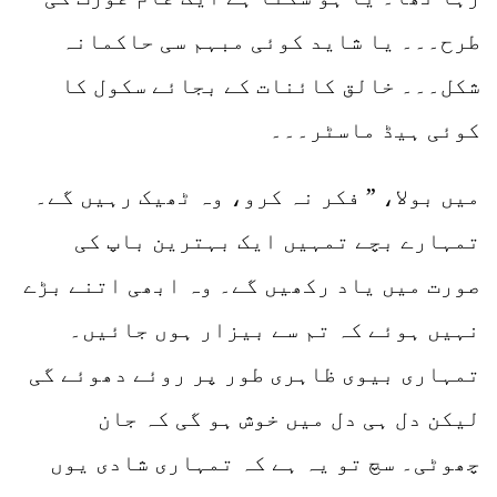
طرح۔۔۔ یا شاید کوئی مبہم سی حاکمانہ
شکل۔۔۔ خالق کائنات کے بجائے سکول کا
کوئی ہیڈ ماسٹر۔۔۔
میں بولا، ” فکر نہ کرو، وہ ٹھیک رہیں گے۔
تمہارے بچے تمہیں ایک بہترین باپ کی
صورت میں یاد رکھیں گے۔ وہ ابھی اتنے بڑے
نہیں ہوئے کہ تم سے بیزار ہوں جائیں۔
تمہاری بیوی ظاہری طور پر روئے دھوئے گی
لیکن دل ہی دل میں خوش ہو گی کہ جان
چھوٹی۔ سچ تو یہ ہے کہ تمہاری شادی یوں