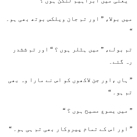
” یعنی میں ابراہیم لنکن ہوں ؟ “
میں بولا، ” اور تم جان ویلکس بوتھ بھی ہو۔
“
تم بولے، ” میں ہٹلر ہوں ؟ “ اور تم ششدر
رہ گئے۔
” ہاں ،اور جن لاکھوں کو اس نے مارا وہ بھی
تم ہو۔ “
” میں یسوع مسیح ہوں ؟ “
” اور اس کے تمام پیروکار بھی تم ہی ہو۔ “