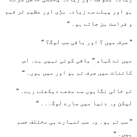
ہو اور پہلے سے زیادہ بڑی اور عظیم تر فہم
و فراست بن جاتے ہو۔ “
” صرف میں ؟ اور باقی سب لوگ؟ “
میں نے کہا، ” باقی کوئی نہیں ہے۔ اس
کائنات میں صرف تم ہو اور میں ہوں۔ “
تم خالی نگاہوں سے مجھے دیکھتے رہے۔ ”
لیکن وہ دنیا میں سارے لوگ۔۔۔ “
” سب تم ہو۔ وہ سب تمہارے ہی مختلف جسم
ہیں۔ “