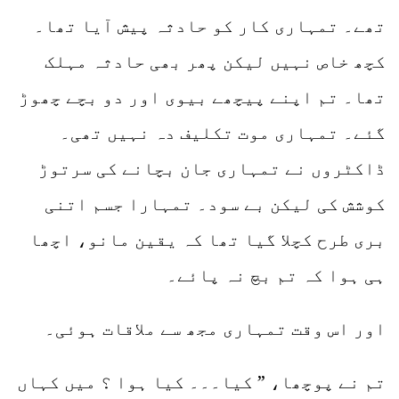
تھے۔ تمہاری کار کو حادثہ پیش آیا تھا۔
کچھ خاص نہیں لیکن پھر بھی حادثہ مہلک
تھا۔ تم اپنے پیچھے بیوی اور دو بچے چھوڑ
گئے۔ تمہاری موت تکلیف دہ نہیں تھی۔
ڈاکٹروں نے تمہاری جان بچانے کی سرتوڑ
کوشش کی لیکن بے سود۔ تمہارا جسم اتنی
بری طرح کچلا گیا تھا کہ یقین مانو، اچھا
ہی ہوا کہ تم بچ نہ پائے۔
اور اس وقت تمہاری مجھ سے ملاقات ہوئی۔
تم نے پوچھا، ” کیا۔۔۔ کیا ہوا ؟ میں کہاں