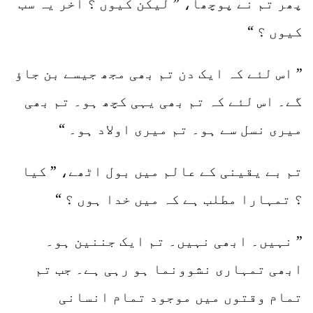
پھر تم نے پوچھا، ” لیکن کیوں ؟ آخر یہ سب
کیوں ؟ “
” اس لئے کہ ایک دن تم بھی مجھ جیسے بن جاؤ
گے۔ اس لئے کہ تم بھی یہی کچھ ہو۔ تم بھی
میری نسل سے ہو۔ تم میری اولاد ہو۔ “
تم بے یقینی کے عالم میں بول اٹھے، ” کیا
؟ تمہارا مطلب ہے کہ میں خدا ہوں ؟ “
” نہیں۔ ابھی نہیں۔ تم ایک جننین ہو۔
ابھی تمہاری نشوونما ہو رہی ہے۔ جب تم
تمام وقتوں میں موجود تمام انسانی