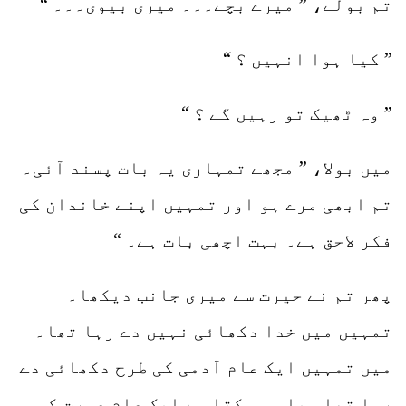
تم بولے، ” میرے بچے۔۔۔ میری بیوی۔۔۔ “
” کیا ہوا انہیں ؟ “
” وہ ٹھیک تو رہیں گے ؟ “
میں بولا، ” مجھے تمہاری یہ بات پسند آئی۔
تم ابھی مرے ہو اور تمہیں اپنے خاندان کی
فکر لاحق ہے۔ بہت اچھی بات ہے۔ “
پھر تم نے حیرت سے میری جانب دیکھا۔
تمہیں میں خدا دکھائی نہیں دے رہا تھا۔
میں تمہیں ایک عام آدمی کی طرح دکھائی دے
رہا تھا۔ یا ہو سکتا ہے ایک عام عورت کی