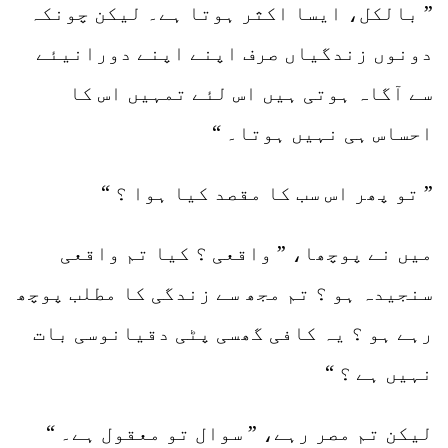
” بالکل، ایسا اکثر ہوتا ہے۔ لیکن چونکہ
دونوں زندگیاں صرف اپنے اپنے دورانیئے
سے آگاہ ہوتی ہیں اس لئے تمہیں اس کا
احساس ہی نہیں ہوتا۔ “
” تو پھر اس سب کا مقصد کیا ہوا ؟ “
میں نے پوچھا، ” واقعی ؟ کیا تم واقعی
سنجیدہ ہو ؟ تم مجھ سے زندگی کا مطلب پوچھ
رہے ہو ؟ یہ کافی گھسی پٹی دقیانوسی بات
نہیں ہے ؟ “
لیکن تم مصر رہے، ” سوال تو معقول ہے۔ “