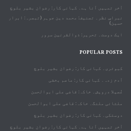
آخر تمہیں آنا ہے۔ کہانی کار: رضوان بشیر بلوچ
نبراسِ نظر۔ تصنیف: محمد دین جوہر (تبصرہ: ابرار
حسین)
ایک دوست۔ تحریر: ذوالقرنین سرور
POPULAR POSTS
کبوتری۔ کہانی کار: رضوان بشیر بلوچ
آدم زدہ۔ کہانی کار: عاصم بخشی
غُصیلا درویش۔ خاکہ: قاضی علی ابوالحسن
ملتانی ملنگ۔ خاکہ: قاضی علی ابوالحسن
دوستکی۔ کہانی کار: رضوان بشیر بلوچ
آخر تمہیں آنا ہے۔ کہانی کار: رضوان بشیر بلوچ