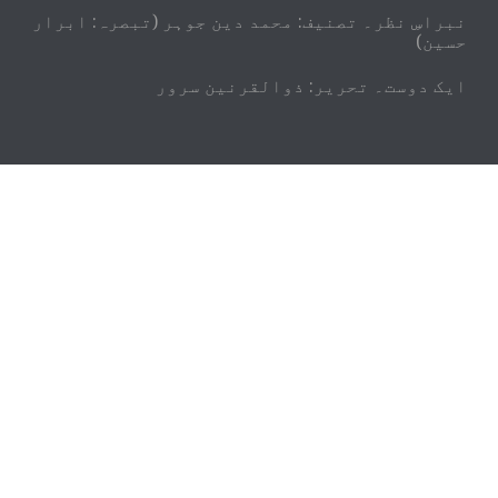
نبراسِ نظر۔ تصنیف: محمد دین جوہر (تبصرہ: ابرار
حسین)
ایک دوست۔ تحریر: ذوالقرنین سرور