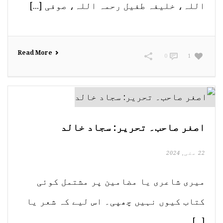
اللہ، خلیفہ طفیل رحمہ اللہ، صوفی [...]
Read More
0
1
اصغر صاحب۔ تحریر: سجاد خالد
22 مئی, 2024
میری شاعری یا مضامین پر مشتمل کوئی
کتاب کیوں نہیں چھپی۔ اس لیے کہ شعر یا
[...]