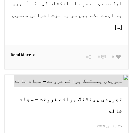
ایک صاحب نے سرِ راہ انکشاف کیا کہ اُنہیں
ہم اچھے لگے ہیں سو وہ عزت افزائی محسوس
[...]
Read More
0
0
تجریدی پینٹنگ برائے فروخت – سجاد
خالد
25 مارچ, 2019