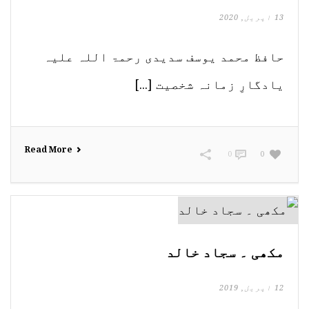
13 اپریل, 2020
حافظ محمد یوسف سدیدی رحمۃ اللہ علیہ
یادگارِ زمانہ شخصیت [...]
Read More
0
0
مکھی ۔ سجاد خالد
12 اپریل, 2019