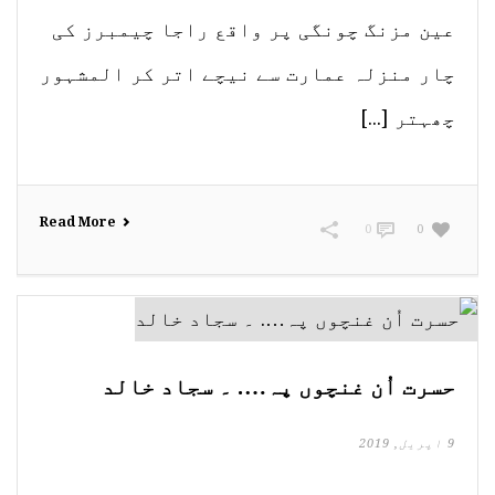
عین مزنگ چونگی پر واقع راجا چیمبرز کی
چار منزلہ عمارت سے نیچے اتر کر المشہور
چھہتر [...]
Read More
0
0
حسرت اُن غنچوں پہ…. ۔ سجاد خالد
9 اپریل, 2019