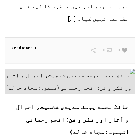
میں نے اردو ادب میں تنقید کا کچھ خاص
مطالعہ نہیں کیا۔ [...]
Read More
0
0
حافظ محمد یوسف سدیدی شخصیت، احوال
و آثار اور فکر و فن: انجم رحمانی
(تبصرہ: سجاد خالد)