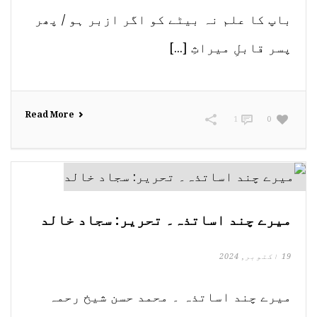
باپ کا علم نہ بیٹے کو اگر ازبر ہو / پھر
پسر قابلِ میراثِ [...]
Read More
1
0
میرے چند اساتذہ۔ تحریر: سجاد خالد
19 اکتوبر, 2024
میرے چند اساتذہ ۔ محمد حسن شیخ رحمہ