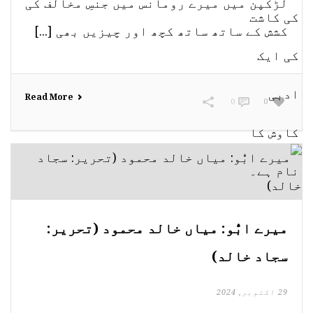
لڑکپن میں میرے رومانس میں جنسِ مخالف کی
کشش کے ساتھ ساتھ کچھ اور چیزیں بھی [...]
Read More
0
0
میرے ابُّو: میاں خالد محمود (تحریر:
سجاد خالد)
29 اکتوبر, 2024