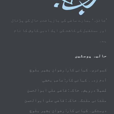
’جائزہ‘ ہمارے ماضی کی بازیافت، حال کی پڑتال
اور مستقبل کی کاشت کی ایک ادبی کاوش کا نام
ہے۔
حالیہ پوسٹیں
کبوتری۔ کہانی کار: رضوان بشیر بلوچ
آدم زدہ۔ کہانی کار: عاصم بخشی
غُصیلا درویش۔ خاکہ: قاضی علی ابوالحسن
ملتانی ملنگ۔ خاکہ: قاضی علی ابوالحسن
دوستکی۔ کہانی کار: رضوان بشیر بلوچ