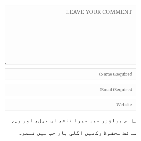
اس براؤزر میں میرا نام، ای میل، اور ویب
سائٹ محفوظ رکھیں اگلی بار جب میں تبصرہ