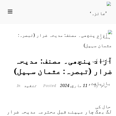
آزاد پنچھی۔ مصنف: مدیحہ
ضرار (تبصرہ: عثمان سہیل)
ب م
11 مارچ, 2024
تنقید
In
Posted
By
لگ بھگ چار مہینے قبل محترمہ مدیحہ ضرار