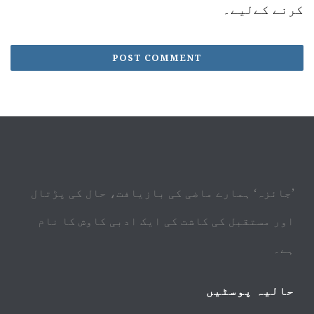
کرنے کےلیے۔
’جائزہ‘ ہمارے ماضی کی بازیافت، حال کی پڑتال
اور مستقبل کی کاشت کی ایک ادبی کاوش کا نام
ہے۔
حالیہ پوسٹیں