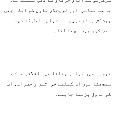
یہ سب عناصر اور ٹریجڈی ناول کو ایک اچھی
پیشکش بناتے ہیں۔ارے ہاں ناول کا دیدہ
زیب کور بہت اچھا لگا۔
تبصرہ میں کہانی بتانا غیر اخلاقی حرکت
سمجھتا ہوں اس کیلیے خواتین و حضرات، آپ
کو ناول پڑھنا چاہیے۔