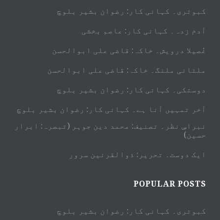
کبوتری۔ کہانی کار: رضوان بشیر بلوچ
آدم زدہ۔ کہانی کار: عاصم بخشی
غُصیلا درویش۔ خاکہ: قاضی علی ابوالحسن
ملتانی ملنگ۔ خاکہ: قاضی علی ابوالحسن
دوستکی۔ کہانی کار: رضوان بشیر بلوچ
آخر تمہیں آنا ہے۔ کہانی کار: رضوان بشیر بلوچ
نبراسِ نظر۔ تصنیف: محمد دین جوہر (تبصرہ: ابرار
حسین)
ایک دوست۔ تحریر: ذوالقرنین سرور
POPULAR POSTS
کبوتری۔ کہانی کار: رضوان بشیر بلوچ