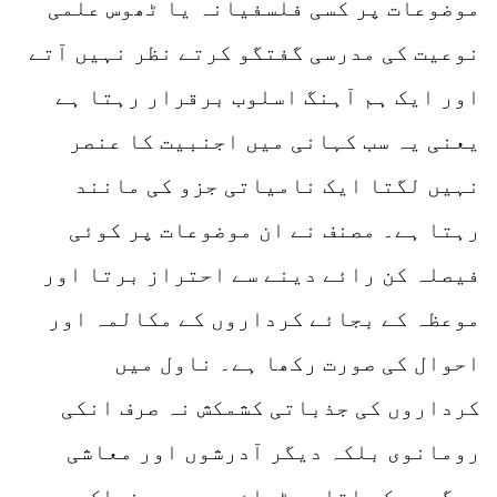
موضوعات پر کسی فلسفیانہ یا ٹھوس علمی
نوعیت کی مدرسی گفتگو کرتے نظر نہیں آتے
اور ایک ہم آہنگ اسلوب برقرار رہتا ہے
یعنی یہ سب کہانی میں اجنبیت کا عنصر
نہیں لگتا ایک نامیاتی جزو کی مانند
رہتا ہے۔ مصنف نے ان موضوعات پر کوئی
فیصلہ کن رائے دینے سے احتراز برتا اور
موعظہ کے بجائے کرداروں کے مکالمہ اور
احوال کی صورت رکھا ہے۔ ناول میں
کرداروں کی جذباتی کشمکش نہ صرف انکی
رومانوی بلکہ دیگر آدرشوں اور معاشی
سرگرمی کے اتار چڑھاؤ سے بھی منسلک ہے۔