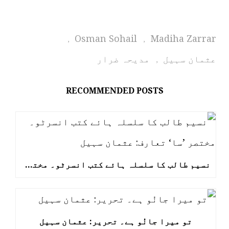
Osman Sohail
Madiha Zarrar
,
,
عثمان سہیل
مدیحہ ضرار
,
RECOMMENDED POSTS
نسیم طالب کا سلسلہ ہائے کتب انسرٹو۔ مختصر ’سا‘ تعارف: عثمان سہیل
تو میرا جانُو ہے۔ تحریر: عثمان سہیل