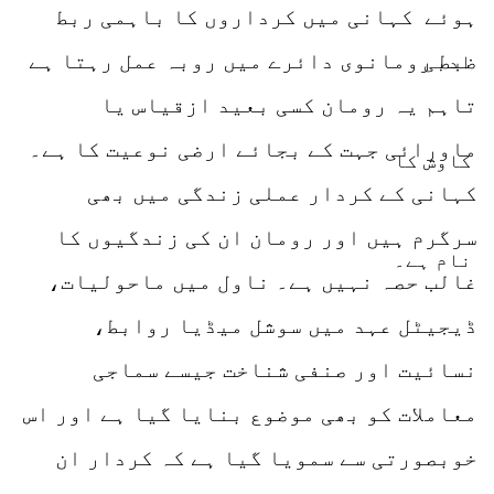
ہوئے کہانی میں کرداروں کا باہمی ربط
ضبط رومانوی دائرے میں روبہ عمل رہتا ہے
تاہم یہ رومان کسی بعید ازقیاس یا
ماورائی جہت کے بجائے ارضی نوعیت کا ہے۔
کہانی کے کردار عملی زندگی میں بھی
سرگرم ہیں اور رومان ان کی زندگیوں کا
غالب حصہ نہیں ہے۔ ناول میں ماحولیات،
ڈیجیٹل عہد میں سوشل میڈیا روابط،
نسائیت اور صنفی شناخت جیسے سماجی
معاملات کو بھی موضوع بنایا گیا ہے اور اس
خوبصورتی سے سمویا گیا ہے کہ کردار ان