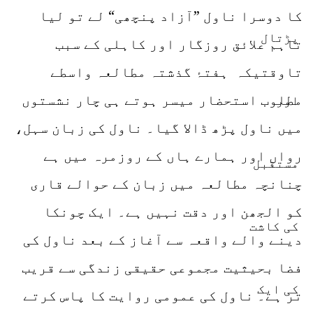
کا دوسرا ناول ”آزاد پنچھی“ لے تو لیا
تاہم علائق روزگار اور کاہلی کے سبب
تاوقتیکہ ہفتۂ گذشتہ مطالعہ واسطے
مطلوب استحضار میسر ہوتے ہی چار نشستوں
میں ناول پڑھ ڈالا گیا۔ ناول کی زبان سہل،
رواں اور ہمارے ہاں کے روزمرہ میں ہے
چنانچہ مطالعہ میں زبان کے حوالے قاری
کو الجھن اور دقت نہیں ہے۔ ایک چونکا
دینے والے واقعہ سے آغاز کے بعد ناول کی
فضا بحیثیت مجموعی حقیقی زندگی سے قریب
تر ہے۔ ناول کی عمومی روایت کا پاس کرتے