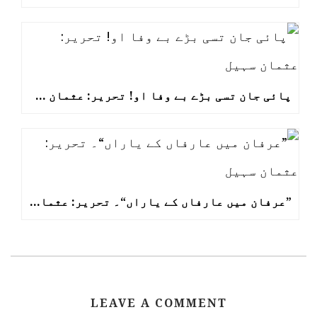
پائی جان تسی بڑے بے وفا او! تحریر: عثمان سہیل
”عرفان میں عارفاں کے یاراں“۔ تحریر: عثمان سہیل
LEAVE A COMMENT