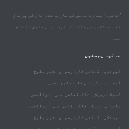
’جائزہ‘ ہمارے ماضی کی بازیافت، حال کی پڑتال
اور مستقبل کی کاشت کی ایک ادبی کاوش کا نام
ہے۔
حالیہ پوسٹیں
کبوتری۔ کہانی کار: رضوان بشیر بلوچ
آدم زدہ۔ کہانی کار: عاصم بخشی
غُصیلا درویش۔ خاکہ: قاضی علی ابوالحسن
ملتانی ملنگ۔ خاکہ: قاضی علی ابوالحسن
دوستکی۔ کہانی کار: رضوان بشیر بلوچ
آخر تمہیں آنا ہے۔ کہانی کار: رضوان بشیر بلوچ