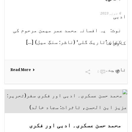
6 جون, 2023
نوٹ: یہ افسانہ محمد عمر میمن مرحوم کی
کتاب ’تاریک گلی‘ (ناشر: سنگِ میل) [...]
Read More
0
0
محمد حسن عسکری۔ ادبی اور فکری