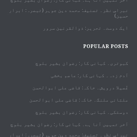
نبراسِ نظر۔ تصنیف: محمد دین جوہر (تبصرہ: ابرار
حسین)
ایک دوست۔ تحریر: ذوالقرنین سرور
POPULAR POSTS
کبوتری۔ کہانی کار: رضوان بشیر بلوچ
آدم زدہ۔ کہانی کار: عاصم بخشی
غُصیلا درویش۔ خاکہ: قاضی علی ابوالحسن
ملتانی ملنگ۔ خاکہ: قاضی علی ابوالحسن
دوستکی۔ کہانی کار: رضوان بشیر بلوچ
آخر تمہیں آنا ہے۔ کہانی کار: رضوان بشیر بلوچ
نبراسِ نظر۔ تصنیف: محمد دین جوہر (تبصرہ: ابرار