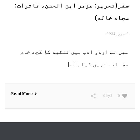
سفر(تحریر: عزیز ابن الحسن، تاثرات:
سجاد خالد)
2 جون, 2023
میں نے اردو ادب میں تنقید کا کچھ خاص
مطالعہ نہیں کیا۔ [...]
Read More
0
0