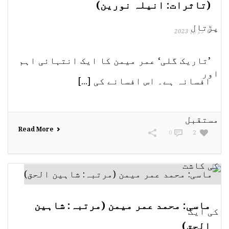
(تاثرات: انیلہ نورین)
6 جون, 2023
’تاریک گلی‘ عمر میمن کا ایک انتہائی اہم
افسانہ ہے۔ اس افسانے کی [...]
Read More
0
2
ماسی: محمد عمر میمن (مرتبہ: شاہین
الحق)