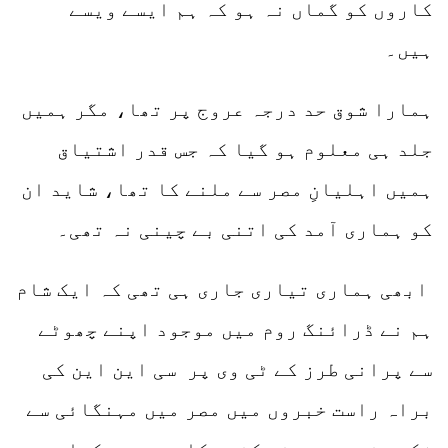
کاروں کو گماں نہ ہو کہ ہم ایسے ویسے
ہیں۔
ہمارا شوق حد درجہ عروج پر تھا، مگر ہمیں
جلد ہی معلوم ہو گیا کہ جس قدر اشتیاق
ہمیں اہلیانِ مصر سے ملنے کا تھا، شاید ان
کو ہماری آمد کی اتنی بے چینی نہ تھی۔
ابھی ہماری تیاری جاری ہی تھی کہ ایک شام
ہم نے ڈرائنگ روم میں موجود اپنے چھوٹے
سے پرانی طرز کے ٹی وی پر سی این این کی
براہ راست خبروں میں مصر میں مہنگائی سے