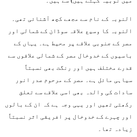
میں نوبیہ کہتے ہیں) سے ہیں۔
النوبہ کے نام سے مجھے کچھ آشنائی تھی۔
النوبہ کا وسیع علاقہ سوڈان کے شمالی اور
مصر کے جنوبی علاقے پر محیط ہے۔ یہاں کے
باسیوں کے خدوخال مصر کے شمالی علاقوں سے
قدرے مختلف ہیں اور رنگت بھی نسبتاً
سیاہی مائل ہے۔ مصر کے مرحوم صدر انور
سادات کی والدہ بھی اسی علاقے سے تعلق
رکھتی تھیں اور یہی وجہ ہے کہ ان کے بالوں
اور چہرے کے خدوخال پر افریقی اثر نسبتاً
زیادہ تھا۔