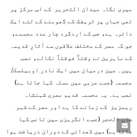
میری نگاہ میدان التحریر کے اس مرکز پر
تھی جہاں پر ٹریفک کے گھومنے کے لئے ایک
دائرہ ہے، جس کے اردگرد چار عدد مجسمے،
جو کہ مصر کے مختلف علاقوں سے آثارِ قدیمہ
کے ماہرین نے وقتاً فوقتاً نکالے، نصب
ہیں۔ عین درمیان میں ایک نادر اوبیلسک/
مجسمہ (جسے عربی میں مسلہ کہا جاتا ہے)
نصب ہے۔ یہ مجسمہ قدیم مصری شہنشاہ
ریمزیز کے زمانے کا ہے اور مصر کے شہر
صان الحجر (جسے انگریزی میں تانس کہا
جاتا ہے) میں کھدائی کے دوران دریافت ہوا