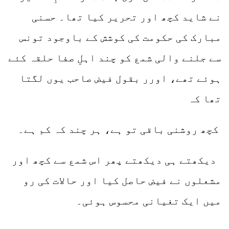
نے شاید کچھ اور تحریر کیا تھا۔ حسنی
مبارک کی حکومت کی کوشش کے باوجود تونس
سے جلنے والی شمع کو چند اہلِ صفا حلقہ کئے
ہوئے تھے، اورر بقول فیض صاحب یوں لگتا
تھا کہ
کچھ روشنی باقی تو ہے، ہر چند کہ کم ہے۔
دیکھتے ہی دیکھتے پھر اس شمع سے کچھ اور
مشعلوں نے فیض حاصل کیا اور حالات کی رو
میں ایک تغیانی محسوس ہوئی۔