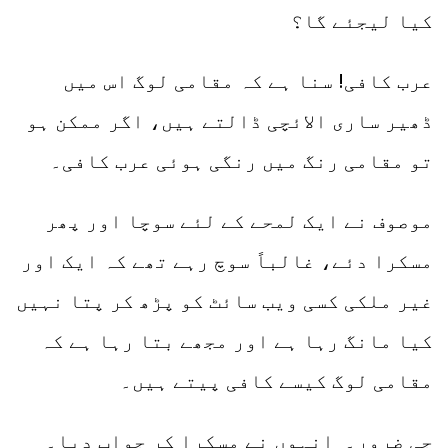
کیا لیجئے گا؟
عرب کافی! سنا ہے کہ مقامی لوگ اس میں
ڈھیر ساری الائچی ڈالتے ہیں، اگر ممکن ہو
تو مقامی رنگ میں رنگی ہوئی عرب کافی۔
موصوف نے ایک لمحے کے لئے سوچا اور پھر
مسکرا دئے، غالباً سوچ رہے تھے کہ ایک اور
غیر ملکی کسی ویب سائٹ کو پڑھ کر پتا نہیں
کیا مانگ رہا ہے اور مجھے بتا رہا ہے کہ
مقامی لوگ کیسے کافی پیتے ہیں۔
جی ضرور۔ انہوں نے مسکرا کر جواب دیا۔