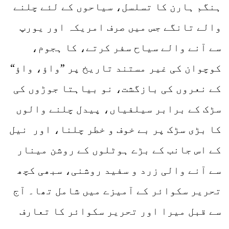
ہنگم ہارن کا تسلسل، سیاحوں کے لئے چلنے
والے تانگے جس میں صرف امریکہ اور یورپ
سے آنے والے سیاح سفر کرتے، کا ہجوم،
کوچوان کی غیر مستند تاریخ پر ”واؤ، واؤ“
کے نعروں کی بازگشت، نو بیاہتا جوڑوں کی
سڑک کے برابر سیلفیاں، پیدل چلنے والوں
کا بڑی سڑک پر بے خوف و خطر چلنا، اور نیل
کے اس جانب کے بڑے ہوٹلوں کے روشن مینار
سے آنے والی زرد و سفید روشنی، سبھی کچھ
تحریر سکوائر کے آمیزے میں شامل تھا۔ آج
سے قبل میرا اور تحریر سکوائر کا تعارف