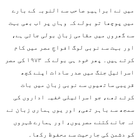
میں نے ابراہیم صاحب سے النوبہ کے بارے
میں پوچھا تو بولے کہ وہاں پر اب بھی بہت
سے گھروں میں مقامی زبان بولی جاتی ہے،
اور بہت سے نوبی لوگ افواجِ مصر میں کام
کرتے ہیں۔ پھر خود ہی بولے کہ ۱۹۷۳ کی مصر
اسرائیل جنگ میں صدر سادات اپنے کچھ
قریبی ساتھیوں سے نوبی زبان میں بات
کرتے تھے، جو اسرائیلی خفیہ اداروں کی
سمجھ سے باہر تھی، اور یوں ہماری زبان نے
نہ جانے کتنے مصریوں، اور ہمارے شہروں
کو دشمن کی جارحیت سے محفوظ رکھا۔