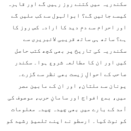
سکندریہ میں کتنے روز رہیں گے اور قاہرہ
کیسے جائیں گے؟ ابوالہول سے کب ملیں گے
اور احرام سے دمِ دید کا ارادہ کس روز کا
ہے؟ ساتھ ہی ساتھ قریبی لائبریری سے
سکندریہ کی تاریخ پر بھی کچھ کتب حاصل
کیں اور ان کا مطالعہ شروع ہوا۔ سکندر
صاحب کے احوالِ زیست بھی نظر سے گزرے۔
یونان سے ملتان، اور ان کے مابین مصر
میں، بمع افواج اور سامانِ حرب، موصوف کی
آمد کے بارے میں بھی چیدہ چیدہ معلومات
کو نوٹ کیا۔ ارسطو نے اپنے تلمیذِ رشید کو