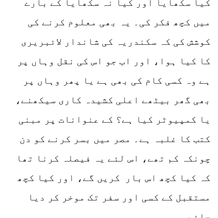
کیا سکھایا اور کیا نہ سکھایا کے بارے
میں کچھ فکر کی۔ یہ بھی معلوم کرنے کی
کوشش کی کہ سکندریہ کی شاندار لائبریری
کا کیا ہوا، اور اب جو اس کی نقل وہاں پر
ہے وہ کسی کام کی بھی ہے یا پھر وہاں پر
بھی گھر بیٹھے اعلی کشیدہ کاری سیکھنے،
یا کمپیوٹر کیا ہے؟ کے عنوانات پر مبنی
کتب کا غلبہ ہے۔ مصر میں بسر کرنے کو دن
چونکہ کم تھے، اس لئے یہ فیصلہ کرنا تھا
کہ کیا کچھ اس بار کریں گے، اور کیا کچھ
مستقبل کے کسی اور سفر تک موخر کر دیا
جائے۔