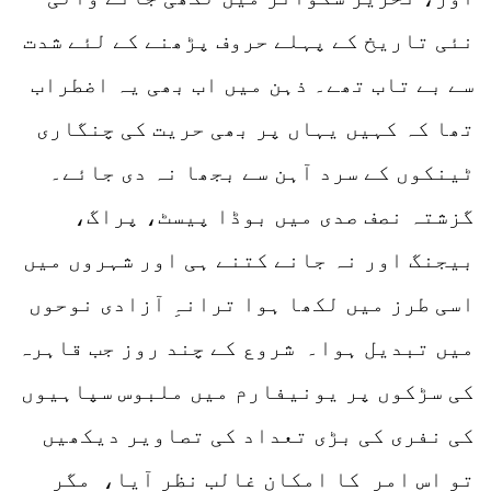
نئی تاریخ کے پہلے حروف پڑھنے کے لئے شدت
سے بے تاب تھے۔ ذہن میں اب بھی یہ اضطراب
تھا کہ کہیں یہاں پر بھی حریت کی چنگاری
ٹینکوں کے سرد آہن سے بجھا نہ دی جائے۔
گزشتہ نصف صدی میں بوڈا پیسٹ، پراگ،
بیجنگ اور نہ جانے کتنے ہی اور شہروں میں
اسی طرز میں لکھا ہوا ترانہِ آزادی نوحوں
میں تبدیل ہوا۔ شروع کے چند روز جب قاہرہ
کی سڑکوں پر یونیفارم میں ملبوس سپاہیوں
کی نفری کی بڑی تعداد کی تصاویر دیکھیں
تو اس امر کا امکان غالب نظر آیا، مگر