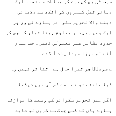
صرف ٹی وی کیمرے کی وساطت سے تھا۔ ایک
دہائی قبل کیمروں کی آنکھ سے دکھائی
دینے والا تحریر سکوائر ہمارے ٹی وی پر
ایک وسیع میدان معلوم ہوتا تھا، کہ جس کی
حدود بظاہر غیر معمولی تھیں۔ جب یہاں
آئے تو مرزا سودا یاد آ گئے
؎ سوداؔ جو تیرا حال ہے اتنا تو نہیں وہ
کیا جانئے تو نے اسے کس آن میں دیکھا
اگر میں تحریر سکوائر کی وسعت کا موازنہ
ہمارے ہاں کے کسی چوک سے کروں تو شاید