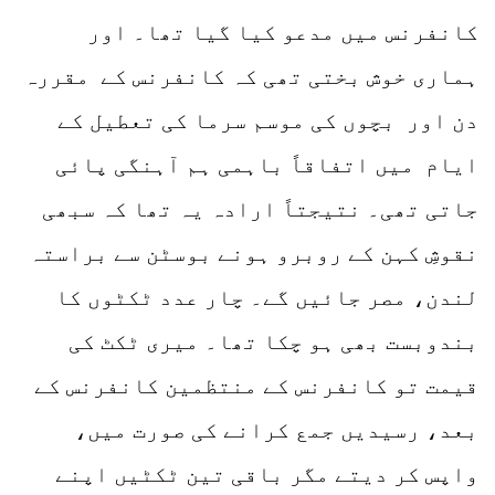
کانفرنس میں مدعو کیا گیا تھا۔ اور
ہماری خوش بختی تھی کہ کانفرنس کے مقررہ
دن اور بچوں کی موسم سرما کی تعطیل کے
ایام میں اتفاقاً باہمی ہم آہنگی پائی
جاتی تھی۔ نتیجتاً ارادہ یہ تھا کہ سبھی
نقوشِ کہن کے روبرو ہونے بوسٹن سے براستہ
لندن، مصر جائیں گے۔ چار عدد ٹکٹوں کا
بندوبست بھی ہو چکا تھا۔ میری ٹکٹ کی
قیمت تو کانفرنس کے منتظمین کانفرنس کے
بعد، رسیدیں جمع کرانے کی صورت میں،
واپس کر دیتے مگر باقی تین ٹکٹیں اپنے