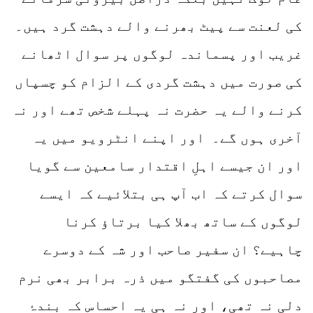
کی لعنت سے پیٹ بھرنے والے دہشت گرد ہیں۔
غریب اور پسماندہ لوگوں پر سوال اٹھانے
کی صورت میں دہشت گردی کے الزام کو چسپاں
کرنے والے یہ حضرت نہ پہلے شخص تھے اور نہ
آخری ہوں گے۔ اور اپنے انٹرویو میں یہ
اور ان جیسے اہلِ اقتدار سامعین سے گویا
سوال کرتے کہ اب آپ ہی بتلائیے کہ ایسے
لوگوں کے ساتھ بھلا کیا برتاؤ کرنا
چاہیے؟ ان سفیر صاحب اور شہ کے دوسرے
مصاحبوں کی گفتگو میں ذرہ برابر بھی نرم
دلی نہ تھی، اور نہ ہی یہ احساس کہ بندۂ