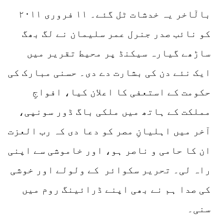
بالٓاخر یہ خدشات ٹل گئے۔ ۱۱ فروری ۲۰۱۱
کو نائب صدر جنرل عمر سلیمان نے لگ بھگ
ساڑھے گیارہ سیکنڈ پر محیط تقریر میں
ایک نئے دن کی بشارت دے دی۔ حسنی مبارک کی
حکومت کے استعفی کا اعلان کیا، افواجِ
مملکت کے ہاتھ میں ملکی باگ ڈور سونپی،
آخر میں اہلیانِ مصر کو دعا دی کہ رب العزت
ان کا حامی و ناصر ہو، اور خاموشی سے اپنی
راہ لی۔ تحریر سکوائر کے ولولے اور خوشی
کی صدا ہم نے بھی اپنے ڈرائینگ روم میں
سنی۔