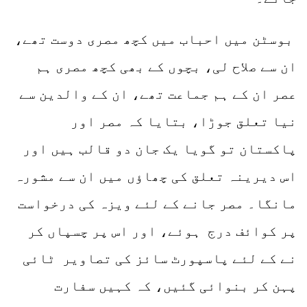
بوسٹن میں احباب میں کچھ مصری دوست تھے،
ان سے صلاح لی، بچوں کے بھی کچھ مصری ہم
عصر ان کے ہم جماعت تھے، ان کے والدین سے
نیا تعلق جوڑا، بتایا کہ مصر اور
پاکستان تو گویا یک جان دو قالب ہیں اور
اس دیرینہ تعلق کی چھاؤں میں ان سے مشورہ
مانگا۔ مصر جانے کے لئے ویزہ کی درخواست
پر کوائف درج ہوئے، اور اس پر چسپاں کر
نے کے لئے پاسپورٹ سائز کی تصاویر ٹائی
پہن کر بنوائی گئیں، کہ کہیں سفارت