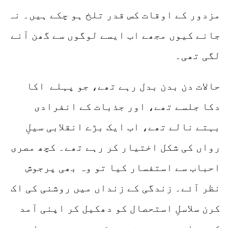
مزدور کے اوقات کس قدر تلخ ہو چکے ہیں۔ نہ
جانے کیوں مجھے اب ایسے لوگوں سے گھن آنے
لگی تھی۔
حالات دن بدن بدل رہے تھے، جو پہلے اکا
دکا جلسے تھے، اور جذبات کے انفرادی
بہتے نالے تھے، اب ایک بڑے انقلابی سیلِ
رواں کی شکل اختیار کر رہے تھے۔ کچھ مصری
احباب سے استفسار کیا تو وہ بھی پرجوش
نظر آئے۔ زندگی کے زنداں میں روشنی کی اک
کرن سلاسلِ استحصال کو دھکیل کر اپنی آمد