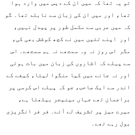
تو یہ تھا کہ میں ان کے دیس میں وارد ہوا
تھا، اور میں ان کی زبان سے نابلد تھا۔ گو
کہ میں عربی سے مکمل طور پر پیدل نہیں،
اور اپنے تئیں میں نے کچھ کوشش بھی کی،
مگر اس روز نہ وہ سمجھے نہ ہم سمجھے۔ اس
سے پہلے کہ اشاروں کی زبان میں بات ہوتی
اور نہ جانے میں کیا منگوا لیتا، کیفے کے
اندر سے ایک صاحب، جو کہ پہلے اس کرسی پر
براجمان تھے جہاں مینیجر بیٹھتا ہے،
میرے میز پر تشریف لے آئے۔ فر فر انگریزی
بول رہے تھے۔