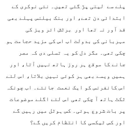
پلے سے لینی پڑ گئی تھیں۔ نئی نوکری کے
ابتدائی دن تھے، اور بنک بیلنس پہلے بھی
قد آور نہ تھا اور برٹش ائر ویز کی
مہربانی کی بدولت اب اس کی مزید حجامت ہو
چکی تھی۔ مگر دل کو یہ تسلی دی کہ مصر
جانے کا موقع ہر روز ہاتھ نہیں آتا، اور
ہمیں ویسے بھی ہر کوئی نہیں بلاتا، اس لئے
اس کانفرنس کو ایک نعمت جانئے۔ اب چونکہ
ٹکٹ ہاتھ آ چکی تھی اس لئے اگلے موضوعات
پر بات شروع ہوئی۔ کس ہوٹل میں رہیں گے
اور کس ٹیکسی کا انتظام کریں گے؟