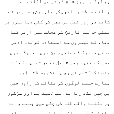
ہم لوگ ہر روز شام کو ٹی وی لگاتے اور
بدلتے حالات پر امریکی ماہرین، جنہوں نے
شاید دو روز قبل ہی مصر کی کئی دہائیوں پر
مبنی حالیہ تاریخ کو عجلت میں ازبر کیا
تھا، کے تبصروں سے استفادہ کرتے۔ ادھر
حسنی مبارک کے حامی، جن میں امریکہ میں
مصر کے سفیر بھی شامل تھے، تجزیے کے لئے
وقت نکالتے، ٹی وی پر تشریف لاتے اور
ہمارے جیسے لوگوں کو بتاتے کہ راوی چین
ہی چین لکھ رہا ہے، سب ٹھیک ہے اور سڑکوں
پر نکلنے والے ظلم کی چکی میں پسنے والے
عام لوگ نہیں بلکہ دراصل بیرونی سرمائے