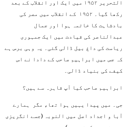
التحریر ۱۹۵۲ میں ایک اور انقلاب کے بعد
رکھا گیا۔ ۱۹۵۲ کے انقلاب میں مصر کی
بادشاہت کا خاتمہ ہوا اور جمال
عبدالناصر کی قیادت میں ایک جمہوری
ریاست کی داغ بیل ڈالی گئی۔ یہ وہی برس ہے
کہ جس میں ابراہیم صاحب کے دادا نے اس
کیفے کی بنیاد ڈالی۔
ابراہیم صاحب کیا آپ قاہرہ سے ہیں؟
جی۔ میں پیدا یہیں ہوا تھا، مگر ہمارے
آبا و اجداد اصل میں النوبہ (جسے انگریزی