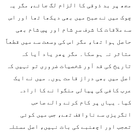
مجھ پر بد ذوقی کا الزام لگ جائے، مگر یہ
چوک میں نے صبح میں بھی دیکھا تھا اور اس
سے ملاقات کا شرف سرِ شام اور پسِ شام بھی
حاصل ہوا تھا، مگر اس کی وسعت سے میں قطعاً
متاثر نہ ہو سکا۔ مگر پھر یاد آیا کہ
تاریخ کی قد آور شخصیات ضروری تو نہیں کہ
اصل میں بھی دراز قامت ہوں۔ میں نے ایک
عرب کافی کی پیالی منگوا نے کا ارادہ
کیا۔ یہاں پر کام کرنے والے صاحب
انگریزی سے ناواقف تھے، جس میں کوئی
تعجب اور اچھنبے کی بات نہیں، اصل مسئلہ