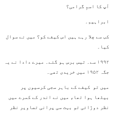
آپ کا اسمِ گرامی؟
ابراہیم۔
کب سے چلا رہے ہیں اس کیفے کو؟ میں نے سوال
کیا۔
۱۹۹۲ سے۔ تیس برس ہو گئے۔ میرے دادا نے یہ
جگہ ۱۹۵۲ میں خریدی تھی۔
میں تو کیفے کے باہر سجی کرسیوں پر
بیٹھا ہوا تھا، میں نے اندر کے کمرے میں
نظر دوڑائی تو بہت سی پرانی تصاویر نظر