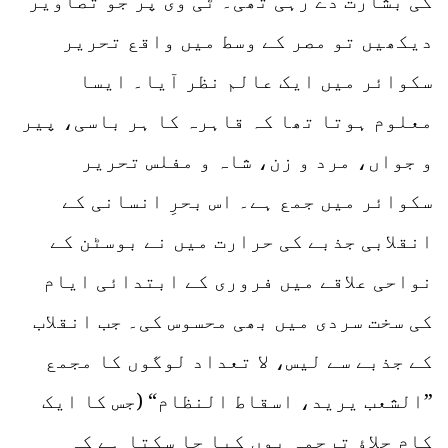
کی بشارت دے رہی تھی۔ ٹی وی پر جو تصاویر
دیکھیں تو مصر کے وسط میں واقع تحریر
سکوائر میں ایک عالم نظر آیا۔ ایسا
معلوم ہوتا تھا کہ قاہرہ کا ہر باسی، پیر
و جواں، مرد و زن، شاہ و مفلس تحریر
سکوائر میں جمع ہے۔ اس بحرِ انسانی کے
انقلابی جذبے کی حرارت میں نے بوسٹن کے
نواحی علاقے میں فروری کے ابتدائی ایام
کی سخت سردی میں بھی محسوس کی۔ جب انقلاب
کے جذبے سے لیس، لا تعداد لوگوں کا مجمع
”الشعب یرید، اسقاط النظام“ (جس کا ایک
کام چلاؤ ترجمہ یوں کیا جا سکتا ہے کہ