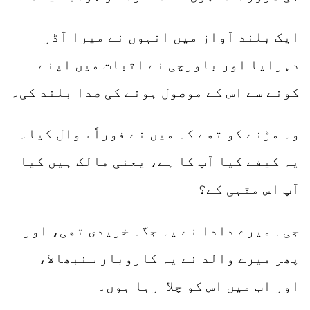
ایک بلند آواز میں انہوں نے میرا آڈر
دہرایا اور باورچی نے اثبات میں اپنے
کونے سے اس کے موصول ہونے کی صدا بلند کی۔
وہ مڑنے کو تھے کہ میں نے فوراً سوال کیا۔
یہ کیفے کیا آپ کا ہے، یعنی مالک ہیں کیا
آپ اس مقہی کے؟
جی۔ میرے دادا نے یہ جگہ خریدی تھی، اور
پھر میرے والد نے یہ کاروبار سنبھالا،
اور اب میں اس کو چلا رہا ہوں۔