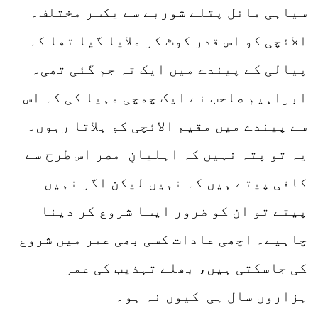
سیاہی مائل پتلے شوربے سے یکسر مختلف۔
الائچی کو اس قدر کوٹ کر ملایا گیا تھا کہ
پیالی کے پیندے میں ایک تہ جم گئی تھی۔
ابراہیم صاحب نے ایک چمچی مہیا کی کہ اس
سے پیندے میں مقیم الائچی کو ہلاتا رہوں۔
یہ تو پتہ نہیں کہ اہلیانِ مصر اس طرح سے
کافی پیتے ہیں کہ نہیں لیکن اگر نہیں
پیتے تو ان کو ضرور ایسا شروع کر دینا
چاہیے۔ اچھی عادات کسی بھی عمر میں شروع
کی جاسکتی ہیں، بھلے تہذیب کی عمر
ہزاروں سال ہی کیوں نہ ہو۔