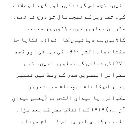
آئیں۔ کچھ اس کیفے کی، اور کچھ اس علاقے
کی۔ تصاویر کے نیچے سال تو درج نہ تھے،
مگر ان تصاویر میں سڑکوں پر موجود
گاڑیوں سے دہائیوں کا اندازہ لگایا جا
سکتا تھا۔ اکثر ۱۹۶۰ کی دہائی اور کچھ
۱۹۷۰کی دہائی کی تصاویر تھیں۔ گو یہ
سکوائر انیسویں صدی کے وسط میں تعمیر
ہوا، اس کا نام عرفِ عام میں تحریر
سکوائر، یا میدان التحریر (یعنی میدانِ
آزادی) ۱۹۱۹ کے انقلابِ مصر کے بعد پڑا۔
تاہم سرکاری طور پر اس کا نام میدان