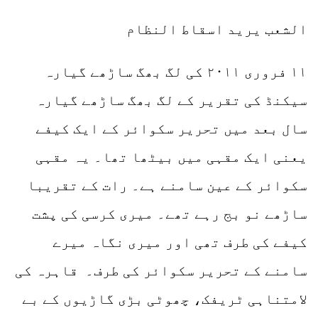
الشعب یرید اسقاط النظام
۱۱ فروری ۲۰۱۱ کی لگ بھگ ساڑھے گیارہ
سیکنڈ کی تقریر کے لگ بھگ ساڑھے گیارہ
سال بعد میں تحریر سکوائر کے ایک کیفے
یعنی ایک مقہی میں بیٹھا تھا۔ یہ مقہی
سکوائر کے عین سامنے ہے۔ رات کے تقریبا
ساڑھے نو بج رہے تھے۔ میری کرسی کی پشت
کیفے کی طرف تھی اور میری نگاہ میرے
سامنے کے تحریر سکوائر کی طرف۔ قاہرہ کی
لامتناہی ٹریفک، چھوٹی بڑی گاڑیوں کے بے