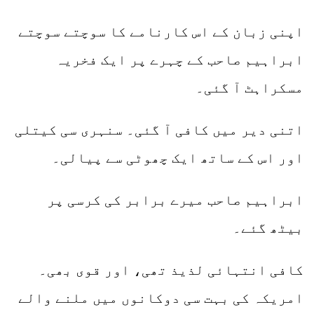
اپنی زبان کے اس کارنامے کا سوچتے سوچتے
ابراہیم صاحب کے چہرے پر ایک فخریہ
مسکراہٹ آ گئی۔
اتنی دیر میں کافی آ گئی۔ سنہری سی کیتلی
اور اس کے ساتھ ایک چھوٹی سے پیالی۔
ابراہیم صاحب میرے برابر کی کرسی پر
بیٹھ گئے۔
کافی انتہائی لذیذ تھی، اور قوی بھی۔
امریکہ کی بہت سی دوکانوں میں ملنے والے