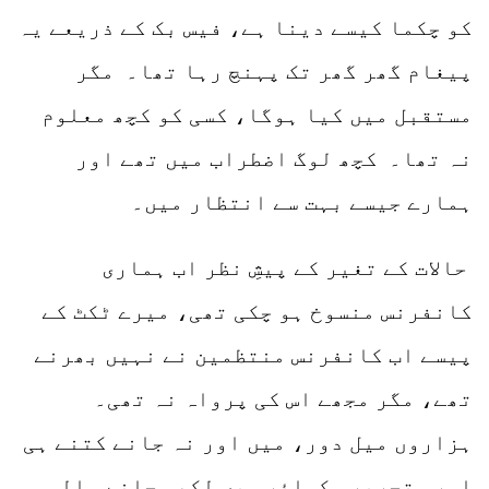
کو چکما کیسے دینا ہے، فیس بک کے ذریعے یہ
پیغام گھر گھر تک پہنچ رہا تھا۔ مگر
مستقبل میں کیا ہوگا، کسی کو کچھ معلوم
نہ تھا۔ کچھ لوگ اضطراب میں تھے اور
ہمارے جیسے بہت سے انتظار میں۔
حالات کے تغیر کے پیشِ نظر اب ہماری
کانفرنس منسوخ ہو چکی تھی، میرے ٹکٹ کے
پیسے اب کانفرنس منتظمین نے نہیں بھرنے
تھے، مگر مجھے اس کی پرواہ نہ تھی۔
ہزاروں میل دور، میں اور نہ جانے کتنے ہی
اور، تحریر سکوائر میں لکھی جانے والی