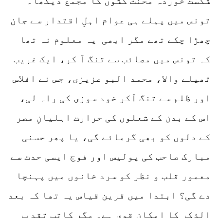
شکست خوردہ محنت کشوں کا مجمع دیکھا۔
تونس میں پہلے ہی عوام اہلِ اقتدار سے جان
چھڑا چکے تھے مگر ابھی یہ معلوم نہ تھا
کہ تونس میں مصائب سے تنگ آ کر، ایک غریب
ٹھیلے والا، محمد البو عزیزی، جس نے افلاس
اور ظلم سے تنگ آکر خود سوزی کی راہ لی،
اس کے بدن کے شعلوں کی حرارت اہلیانِ مصر
کے دلوں کو بھی گرمائے گی، یا پھر حسنی
مبارک صاحب کی پولیس اور فوج ایسی حدت سے
معمور قلب و نظر کو سرد خانوں میں پہنچا
دے گی؟ ابتدا میں قرین قیاس یہ تھا کہ بعد
الذکر کا امکان قوی ہے۔ مگر کاتبِ تقدیر