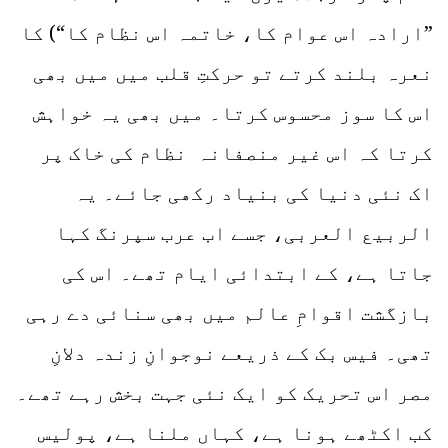
”ارادہ اس عوام کا، خاتمہ اس نظام کا“) کا
نعرہ بلند کرتے تو حرکتِ قلب میں میں بھی
اس کا سوز محسوس کرتا۔ میں بھی یہ خواہش
کرتا کہ اس غیر منصفانہ نظام کی خاک پر
اک نئی دنیا کی بنیاد رکھی جائے۔ یہ
الربیع العربی، جسے اب عرب سپرنگ کہا
جاتا ہے، کے ابتدائی ایام تھے۔ اس کی
بازگشت اقوامِ عالم میں بھی سنائی دے رہی
تھی۔ فیس بک کے ذریعے نوجوانِ زندہ دلانِ
مصر اس تحریک کو ایک نئی جہت بخش رہے تھے۔
کب اکٹھے ہونا ہے، کہاں ملنا ہے، پولیس