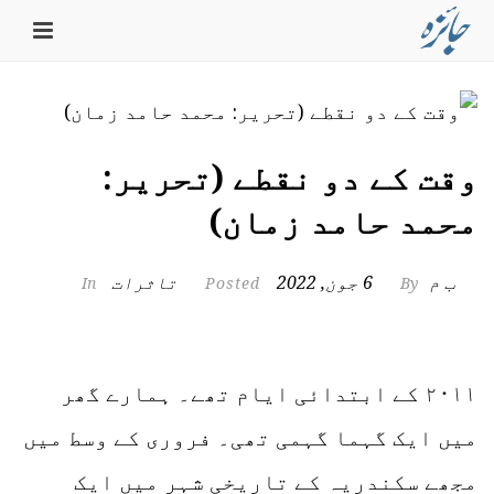
وقت کے دو نقطے (تحریر:
محمد حامد زمان)
ب م
6 جون, 2022
تاثرات
In
Posted
By
۲۰۱۱ کے ابتدائی ایام تھے۔ ہمارے گھر
میں ایک گہما گہمی تھی۔ فروری کے وسط میں
مجھے سکندریہ کے تاریخی شہر میں ایک