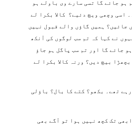
 ہو جائے گا تسی سارے وی باولے ہو
۔ اسی وچھی ویچ دئیے؟ کالا بکرا لے
ں جائیں؟ ہمیں گاؤں والے قبول نہیں
 دم بھی کروایا، 2500 روپے بھی دیئے۔ انہوں نے کہا کہ تم سب لوگوں کی آنکھ
و جائے گا اور تم سب پاگل ہو جاؤ
 بچھڑا بیچ دیں؟ ورنہ کالا بکرا لے
رہے تھے۔ بکھو؟ کتے کا بال؟ باؤلی
ابھی تک کچھ نہیں ہوا تو آگے بھی