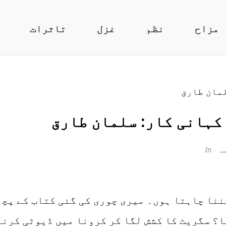
مزاح
نظم
غزل
تاثرات
کہانی کار: سلمان طارق
ہ
In
ننا چاہتا ہوں۔ میری چوری کی گئی کتاب کے پچھ
ا؟ سگریٹ کا کشش لگا کر کرونا میں ڈیوٹی کرنے