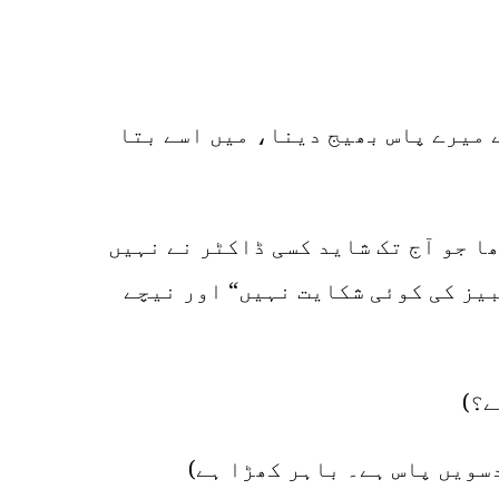
ے میرے پاس بھیج دینا، میں اسے بتا
ھا جو آج تک شاید کسی ڈاکٹر نے نہیں
بیز کی کوئی شکایت نہیں“ اور نیچے
ے؟)
دسویں پاس ہے۔ باہر کھڑا ہے)