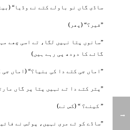
ساڈی گاں نو باولے کتے نے وڈیا“ (بیٹ
”فیر؟“ (پھر)
”سانوں پتا نہیں لگا، تے اسی چھے مہی
گائے کا دودھ پی رہے ہیں)
”اماں جی کتے دا کی بنیا؟“ (اماں جی 
”پتر کتے دا تے نہیں پتا پر گاں مارت
” کینے؟ “ (کس نے)
”ساڈے کو تے مری نہیں، پولس نے فائیر