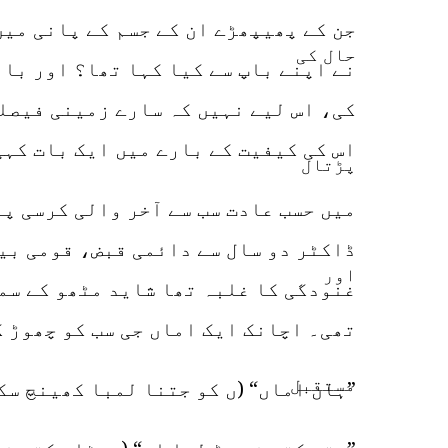
جن کے پھیپھڑے ان کے جسم کے پانی میں
نے اپنے باپ سے کیا کہا تھا؟ اور باب
کی، اس لیے نہیں کہ سارے زمینی فیصل
اس کی کیفیت کے بارے میں ایک بات کہی
میں حسب عادت سب سے آخر والی کرسی پ
ڈاکٹر دو سال سے دائمی قبض، قومی بی
غنودگی کا غلبہ تھا شاید مٹھو کے سم
تھی۔ اچانک ایک اماں جی سب کو چھوڑ 
”ہاں اماں“ (ں کو جتنا لمبا کھینچ سک