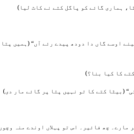
ا، ہماری گائے کو پاگل کتے نے کاٹ لیا)
نے اوسے گاں دا دودھ پیدے رئے آں“ (ہمیں پتا 
کتے کا کیا بنا؟)
ی“ (بیٹا کتے کا تو نہیں پتا پر گائے مار دی)
 مارے۔ چھ فائیر۔ اس تو پہلاں اوندے منہ وچوں