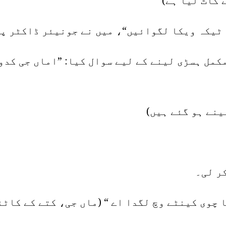
 کاٹ لیا ہے)
ٹیکہ ویکا لگوائیں“، میں نے جونیئر ڈاکٹر پر 
کمل ہسڑی لینے کے لیے سوال کیا: ”اماں جی کدو
ینے ہو گئے ہیں)
ر لی۔
 چوی کینٹے وچ لگدا اے “ (ماں جی، کتے کے کاٹ