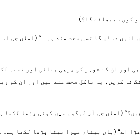
و کون سمجھائے گا؟)
 انوں دساں گا تسی صحت مند ہو۔ “ (اماں جی اس
جی اور ان کے شوہر کی پرچی بنائی اور نسخہ لک
 نہ کریں، یہ باکل صحت مند ہیں اور ان کو ری
وں؟“ (اماں جی آپ لوگوں میں کوئی پڑھا لکھا ہ
ھڑا اے“ (ہاں بیٹا، میرا بیٹا پڑھا لکھا ہے۔ 