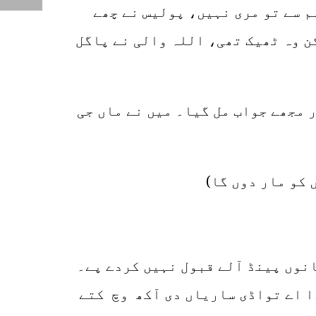
م سے تو مری نہیں، پولیس نے چھے
ن وہ ٹھیک تھی، اللہ والی نے پاگل
یم دودھ میں آتے ہیں“ اور مجھے جواب مل گیا۔ میں نے ماں جی
 کو مار دوں گا)
انوں پینڈ آلے قبول نہیں کردے پے۔
ا انوں 2500 رپیے وی دیتے۔ او کیندا اے تواڈی ساریاں دی آکھ وچ کتے