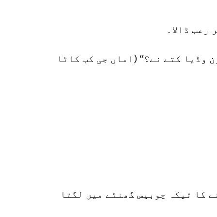
رعب ڈالا۔
ن وڈیا کتے نے؟“ (اماں جی کب کاٹا
نے کا ٹیکہ چوبیس گھنٹے میں لگتا