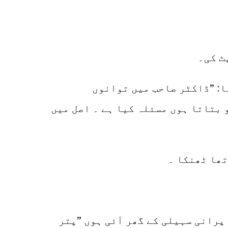
ٹ کی۔
ا: ”ڈاکٹر صاحب میں توانوں
 بتاتا ہوں مسئلہ کیا ہے ۔ اصل میں
تھا ٹھنکا ۔
پرانی سہیلی کے گھر آئی ہوں ”پتر