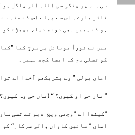
سی۔۔۔ پر چنگی سی اللہ آلی پاگل ہو ک
فائر مارے۔ اس سے پہلے اس کے منہ سے 
ہو کے ہمیں بھی دودھ دیا، بچھڑے کو ب
کو تسلی دی کہ ایسا کچھ نہیں۔
اماں بولی ” وے پتربکھو آخدا اے توان
” ماں جی او کیوں؟ “ (ماں جی وہ کیوں؟)
”کیندا اے ”وچھی ویچ دیو تے تسی سار