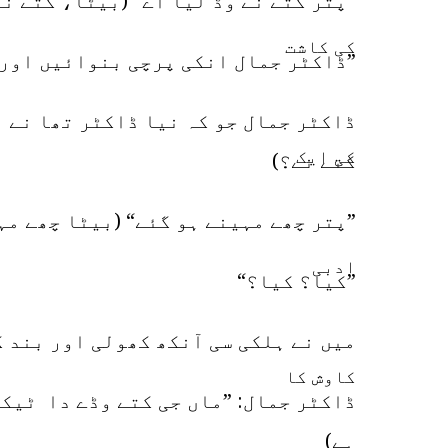
”پتر کتے نے وڈ لیا اے“ (بیٹا، کتے نے
”ڈاکٹر جمال انکی پرچی بنوائیں اور 
ڈاکٹر جمال جو کہ نیا ڈاکٹر تھا نے م
کتے نے؟)
”پتر چھے مہینے ہو گئے“ (بیٹا چھے مہ
”کیا؟ کیا؟“
میں نے ہلکی سی آنکھ کھولی اور بند ک
ڈاکٹر جمال: ”ماں جی کتے وڈے دا ٹیکا
ہے)