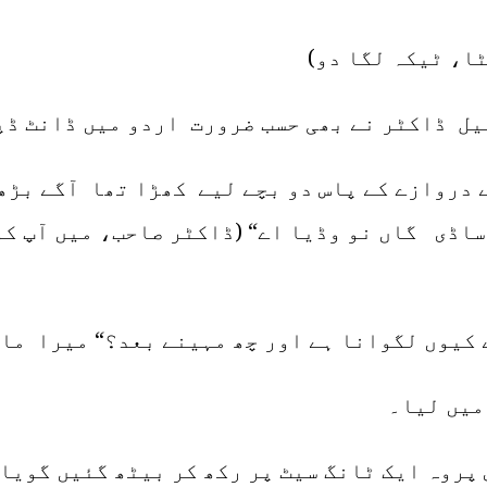
ٹا، ٹیکہ لگا دو)
یل ڈاکٹر نے بھی حسب ضرورت اردو میں ڈانٹ ڈپ
ے دروازے کے پاس دو بچے لیے کھڑا تھا آگے بڑھ
ساڈی گاں نو وڈیا اے“ (ڈاکٹر صاحب، میں آپ کو
ے کیوں لگوانا ہے اور چھ مہینے بعد؟“ میرا ما
میں لیا۔
پروہ ایک ٹانگ سیٹ پر رکھ کر بیٹھ گئیں گویا 