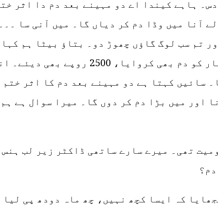
دس۔ ہاہے کیندا اے دو مہینے بعد دم دا اثر ختم
لے آنا میں وڈا دم کر دیاں گا۔ میں آنی سا ۔۔۔
ور تم سب لوگ گاؤں چھوڑ دو۔ بتاؤ بیٹا ہم کہا
کر رہے۔ ہم نے سائیں کاواں والی سرکار کو
۔ سائیں کہتا ہے دو مہینے بعد دم کا اثر ختم ہ
نا اور میں بڑا دم کر دوں گا۔ میرا سوال ہے ہم
ومیت تھی۔ میرے سارے ساتھی ڈاکٹر زیر لب ہنس 
دم؟
جھایا کہ ایسا کچھ نہیں، چھ ماہ دودھ پی لیا 