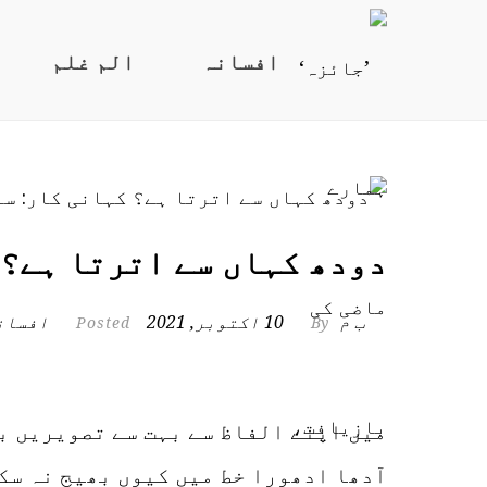
افسانہ
الم غلم
دودھ کہاں سے اترتا ہے؟ 
ب م
10 اکتوبر, 2021
افسان
Posted
By
میں اپنے الفاظ سے بہت سے تصویریں ب
آدھا ادھورا خط میں کیوں بھیج نہ سک