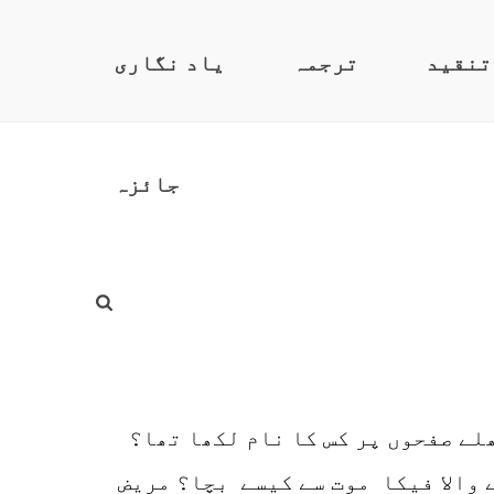
تنقید
ترجمہ
یاد نگاری
جائزہ
لے صفحوں پر کس کا نام لکھا تھا؟
 والا فیکا موت سے کیسے بچا؟ مریض