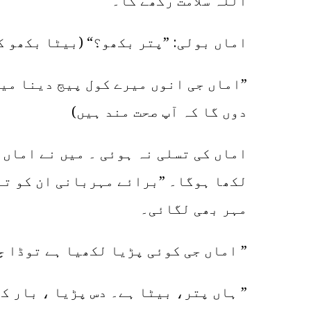
اللہ سلامت رکھے گا۔
اماں بولی: ”پتر بکھو؟“ (بیٹا بکھو ک
”اماں جی انوں میرے کول پیج دینا میں
دوں گا کہ آپ صحت مند ہیں)
اماں کی تسلی نہ ہوئی ۔ میں نے اماں 
لکھا ہوگا۔ ”برائے مہربانی ان کو تنگ
مہر بھی لگائی۔
” اماں جی کوئی پڑیا لکھیا ہے توڈا چ
” ہاں پتر، بیٹا ہے۔ دس پڑیا ، بار ک