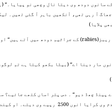
ے سانوں دودھ وی دیتا نال وچھی نو پیایا۔“ (ہ
جھاگ آ رہی تھی، آنکھیں باہر آ گئی تھیں۔ لیک
ھی پلایا)
میں نے فوراً موبائل پر سرچ کیا ”کیا ریبز(rabies) کے جراث
وں مار دینا اے“ (بیٹا بکھو کہتا ہے تم لوگوں
ے پینڈ چھڈ دیو“ ۔ دس پتر اساں کتھے جائیے؟ س
اساں ” سائیں کاواں والی سرکار“ کو دم وی کرای