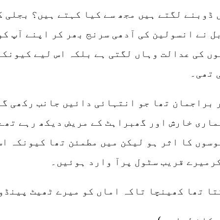
 ڈوبنے لگتے ہیں مجھ سے کیا کہتے ہیں؟ بجلی کی
ل نے انسولین کی آدھی سرنج بھر کر اپنے آپ ک
وں کی عدالت وہاں لگتی ہے بلکہ اس لیے کیونکہ
 تھی۔
ر براجمان تھا جو انتہائی دائیں جانب رکھی گئ
ماری خارش اور گھبراہٹ کے مریض دیکھ رہے تھے
وسوں کا اثر ہو لیکن میں مطمئن تھا کیونکہ اس
کرمیرے قریب سٹول پرآ وارد ہوئیں۔
تا تھا کھینچا تاکہ اماں کو میرے ٹھیٹ پینڈو 