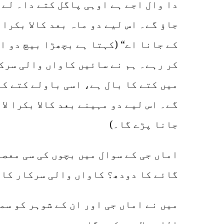
دا وال اجے ہے اوہی پاگل کتے دا۔ لے 
جاؤ گے۔ اس لیے دو ماہ بعد کالا بکرا 
کے جانا اے“ (کہتا ہے بچھڑا بیچ دو ا
میں کتے کا بال ہے، اسی باولے کتے کا
گے۔ اس لیے دو مہینے بعد کالا بکرا لا
جانا پڑے گا۔)
اماں جی کے سوال میں بچوں کی سی معص
گائے کا دودھ؟ کاواں والی سرکار کا 
میں نے اماں جی اور ان کے شوہر کو سم