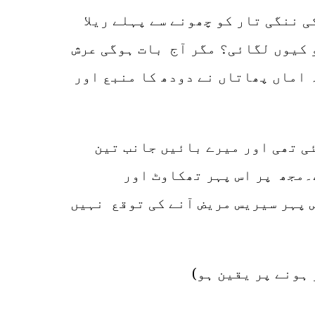
 ننگی تار کو چھونے سے پہلے ریلا
و کیوں لگائی؟ مگر آج بات ہوگی عرش
 اماں پھاتاں نے دودھ کا منبع اور
ی تھی اور میرے بائیں جانب تین
۔مجھ پر اس پہر تھکاوٹ اور
 پہر سیریس مریض آنے کی توقع نہیں
ہونے پر یقین ہو)