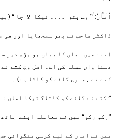
اماں: ” وے پتر ۔۔۔۔ ٹیکا لا چا “ (بی
ڈاکٹر صاحب نے پھر سمجھایا اور فی م
اتنے میں اماں کا میاں جو بڑی دیر س
دسنا واں مسلہ کی اے۔ اصل وچ کتے نے 
کتے نے ہماری گائے کو کاٹا ہے) ۔
” کتے نے گائے کو کاٹا؟ ٹیکا اماں ن
”رکو رکو“ میں نے معاملہ اپنے ہاتھ 
میں نے اماں کے لیے کرسی منگوائی جس 