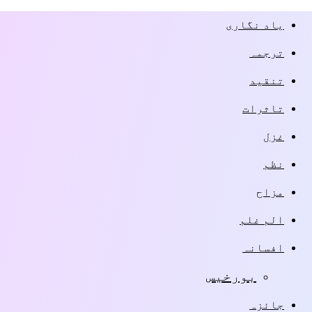
یاد نگاری
ترجمہ
تنقید
تاثرات
غزل
نظم
مزاح
الم غلم
افسانہ
بورخیس
جائزہ