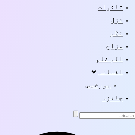
تاثرات
غزل
نظم
مزاح
الم غلم
افسانہ
بورخیس
جائزہ