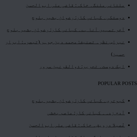
ملتانی ملنگ۔ خاکہ: قاضی علی ابوالحسن
دوستکی۔ کہانی کار: رضوان بشیر بلوچ
آخر تمہیں آنا ہے۔ کہانی کار: رضوان بشیر بلوچ
نبراسِ نظر۔ تصنیف: محمد دین جوہر (تبصرہ: ابرار
حسین)
ایک دوست۔ تحریر: ذوالقرنین سرور
POPULAR POSTS
کبوتری۔ کہانی کار: رضوان بشیر بلوچ
آدم زدہ۔ کہانی کار: عاصم بخشی
غُصیلا درویش۔ خاکہ: قاضی علی ابوالحسن