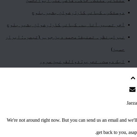
ملتانی ملنگ۔ خاکہ: قاضی علی ابوالحسن
دوستکی۔ کہانی کار: رضوان بشیر بلوچ
آخر تمہیں آنا ہے۔ کہانی کار: رضوان بشیر بلوچ
نبراسِ نظر۔ تصنیف: محمد دین جوہر (تبصرہ: ابرار
حسین)
ایک دوست۔ تحریر: ذوالقرنین سرور
Jaeza
We're not around right now. But you can send us an email and we'll
get back to you, asap.