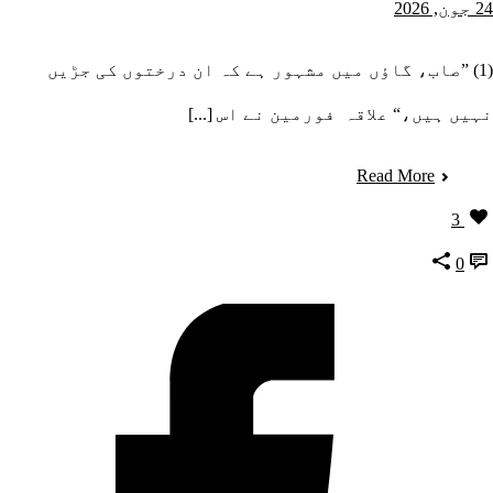
24 جون, 2026
(1) ”صاب، گاؤں میں مشہور ہے کہ ان درختوں کی جڑیں
نہیں ہیں،“ علاقہ فورمین نے اس [...]
Read More
3
0