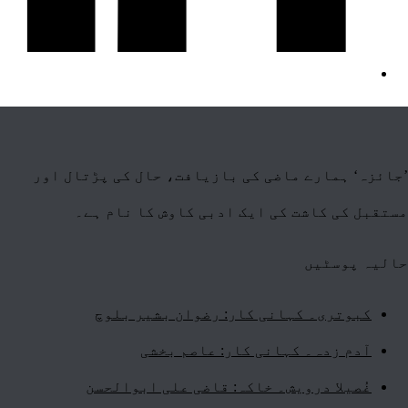
’جائزہ‘ ہمارے ماضی کی بازیافت، حال کی پڑتال اور
مستقبل کی کاشت کی ایک ادبی کاوش کا نام ہے۔
حالیہ پوسٹیں
کبوتری۔ کہانی کار: رضوان بشیر بلوچ
آدم زدہ۔ کہانی کار: عاصم بخشی
غُصیلا درویش۔ خاکہ: قاضی علی ابوالحسن