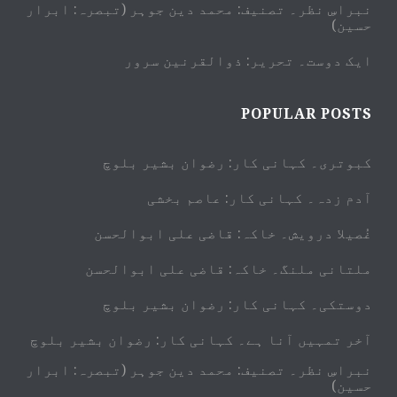
نبراسِ نظر۔ تصنیف: محمد دین جوہر (تبصرہ: ابرار
حسین)
ایک دوست۔ تحریر: ذوالقرنین سرور
POPULAR POSTS
کبوتری۔ کہانی کار: رضوان بشیر بلوچ
آدم زدہ۔ کہانی کار: عاصم بخشی
غُصیلا درویش۔ خاکہ: قاضی علی ابوالحسن
ملتانی ملنگ۔ خاکہ: قاضی علی ابوالحسن
دوستکی۔ کہانی کار: رضوان بشیر بلوچ
آخر تمہیں آنا ہے۔ کہانی کار: رضوان بشیر بلوچ
نبراسِ نظر۔ تصنیف: محمد دین جوہر (تبصرہ: ابرار
حسین)