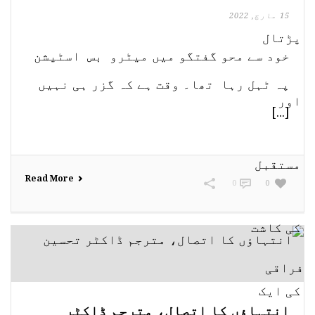
15 مارچ, 2022
خود سے محو گفتگو میں میٹرو بس اسٹیشن
پہ ٹہل رہا تھا۔ وقت ہے کہ گزر ہی نہیں
[...]
Read More
0
0
انتہاؤں کا اتصال، مترجم ڈاکٹر