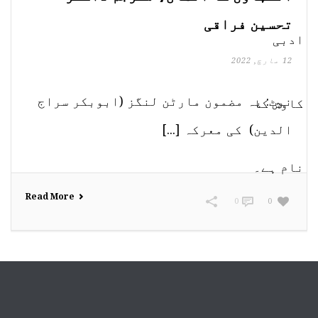
تحسین فراقی
12 مارچ, 2022
نوٹ: یہ مضمون مارٹن لنگز (ابوبکر سراج
الدین) کی معرکہ [...]
Read More
0
0