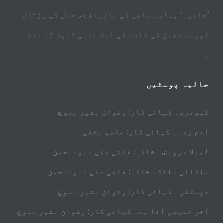
’جائزہ‘ ہمارے ماضی کی بازیافت، حال کی پڑتال
اور مستقبل کی کاشت کی ایک ادبی کاوش کا نام
ہے۔
حالیہ پوسٹیں
کبوتری۔ کہانی کار: رضوان بشیر بلوچ
آدم زدہ۔ کہانی کار: عاصم بخشی
غُصیلا درویش۔ خاکہ: قاضی علی ابوالحسن
ملتانی ملنگ۔ خاکہ: قاضی علی ابوالحسن
دوستکی۔ کہانی کار: رضوان بشیر بلوچ
آخر تمہیں آنا ہے۔ کہانی کار: رضوان بشیر بلوچ