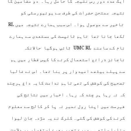
ایک عدد دور رس نتیجہ کا حامل رہا۔ دو مضامین کا
نتیجہ ممتحن حضرات کی طرف سے یونیورسٹی کو
تاخیر سے موصول ہوا۔ اس سبب ہمارے نتیجہ میں RL
لکھا جانا تھا تاہم ٹائپسٹ کی مستعدی سے ہمارے
نام کے سامنے UMC RL ٹائپ ہوگیا حالانکہ
ناجائز ذرائع استعمال کرنے کا کیس قطار میں ہم
سے پہلے بیٹھے امیدوار پر بنا تھا۔ اس نے غالبا
تصحیح کی کوشش کی تھی تاہم ندامت کایہ داغ ہرچند
کہ نہ رہا ہر چند کہ رہا۔ اخبار میں نتائج کی
فہرست میں اپنا رول نمبر نہ پا کر کالج سے معلوم
کرنے کی کوشش کی گئی۔ کلرک نے یہ مژدہ جان لیوا
سنایا ساتھ ہی میرے تحیر بھرے استفسار پر ملامت