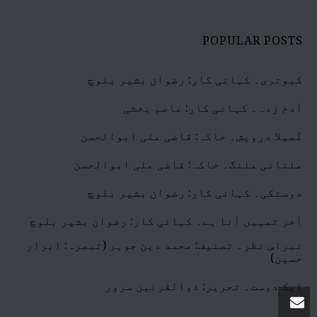
POPULAR POSTS
کبوتری۔ کہانی کار: رضوان بشیر بلوچ
آدم زدہ۔ کہانی کار: عاصم بخشی
غُصیلا درویش۔ خاکہ: قاضی علی ابوالحسن
ملتانی ملنگ۔ خاکہ: قاضی علی ابوالحسن
دوستکی۔ کہانی کار: رضوان بشیر بلوچ
آخر تمہیں آنا ہے۔ کہانی کار: رضوان بشیر بلوچ
نبراسِ نظر۔ تصنیف: محمد دین جوہر (تبصرہ: ابرار
حسین)
ایک دوست۔ تحریر: ذوالقرنین سرور