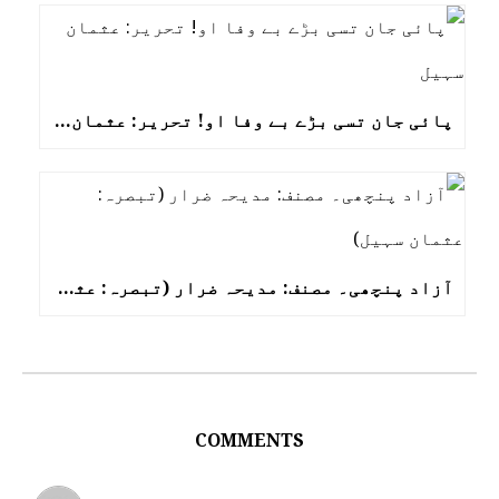
پائی جان تسی بڑے بے وفا او! تحریر: عثمان سہیل
آزاد پنچھی۔ مصنف: مدیحہ ضرار (تبصرہ: عثمان سہیل)
COMMENTS