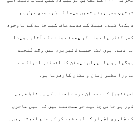
ترتیب جمی ہوئی تھیں جیسا کہ رُبع صدی قبل ہم
دیکھا کیے۔ عینک کے عدسے صاف کیے جانے کے باوجود
کسی کتاب یا مجلہ کو چھوئے جانے کے آثار ہویدا
نہ تھے۔ یوں لگا جیسے لائبریری میں وقت مُنجمد
ہوگیا ہو یا یہاں نیوٹن کا انسانی ادراک سے
ماورا مطلق زمان و مکاں کارفرما ہو۔
اس تفصیل کے بعد ان دوست احباب کی یہ غلط فہمی
دُور ہو جانی چاہیے جو سمجھتے ہیں کہ میں عاجزی
کے ظاہری اظہار کے لیے خود کو کم علم لکھتا ہوں۔