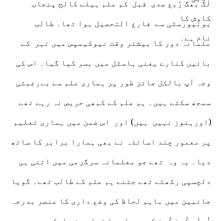
لگ بھگ رُبع صدی قبل کم علم ہیلے کالج پنجاب
یونیورسٹی سے فارغ التحصیل ہوا تھا۔ طالب
علمانہ دور کا بیشتر وقت نیوکیمپس میں نہر کے
بائیں کنارے یعنی ہاسٹل میں بسر کیا گیا۔ اس کی
وجہ آپ بالکل جائز طور پر ہماری علم سے بےرغبتی
سمجھ سکتے ہیں۔ ہم علم کے کبھی حریص نہ رہے تھے
(اورہنوز نہیں ہیں) اور اس ضمن میں ہماری تعلیم
پر معمور چند اساتذہ نے بھی ہمارا برابر کا ساتھ
دیا۔ یہ وہ تھے جو معلمانہ سرگرمی میں اتنی ہی
دلچسپی رکھتے تھے جتنے ہم علم کے طالب تھے۔ گویا
جانبین میں باہم لحاظ کی وضع داری کا عنصر بدرجہ
اُولٰی کُوٹ کُوٹ کر بھرا ہوا تھا۔ چند ایک وہ بھی