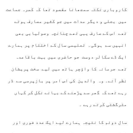
کاروباری نکتہ سمجھانا مقصود تھا کہ کمرہ جماعت
میں بجلی و دیگر مدات میں جو کثیر مصارف ہوتے
تھے اس کے صارف یہی تھے چنانچہ وصولیابی بھی
انہیں سے ہوگی۔ تعلیمی سال کے اختتام پر ہمارے
ایک ڈے سکالر دوست جو حاضری میں بہت باقاعدہ
تھے جرمانہ کا واؤچر ہاتھ میں لیے سخت پریشان
نظر آئے۔ وہ والدین کی اس امر پر بازپرسی سے ڈر
رہے تھے کہ گھر سے پڑھنے کے بہانے نکل کر کہاں
مٹرگشتی کرتے رہے ۔
سال دوئم کا نتیجہ ہمارے لیے ایک عدد فوری اور