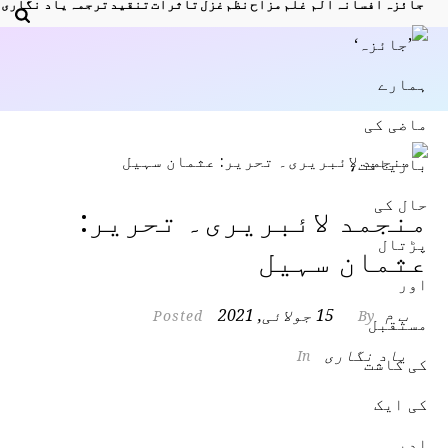
جائزہ
افسانہ
الم غلم
مزاح
نظم
غزل
تاثرات
تنقید
ترجمہ
یاد نگاری
منجمد لائبریری۔ تحریر:
عثمان سہیل
ب م
15 جولائی, 2021
Posted
By
یاد نگاری
In