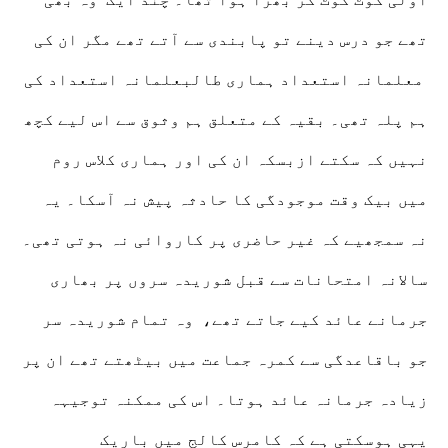
تھے جو درس دینے تو پابندی سے آتے تھے مگر ان کی
معلمانہ استعداد ہماری طالبعلمانہ استعداد کی
ہم پلہ تھی۔ بقیہ کے متعلق ہم وثوق سے اس لیے کچھ
نہیں کہ سکتے ازبسکہ ان کی اور ہماری کلاس روم
میں بیک وقت موجودگی کا حادثہ پیش نہ آسکا۔ یہ
نہ سمجھیے کہ غیر حاضری پر کاروائی نہ ہوتی تھی۔
سالانہ امتحانات سے قبل شوریدہ سروں پر بھاری
جرمانے عائد کیے جاتے تھے، وہ تمام شوریدہ سر
جو باقاعدگی سے کمرہ جماعت میں بیٹھتے تھے ان پر
زیادہ جرمانہ عائد ہوتا۔ اس کی ممکنہ توجیہہ
یہی ہوسکتی ہے کہ کامرس کالج میں باریک