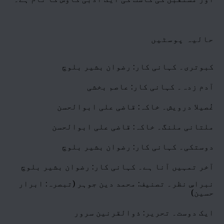
حالیہ پوسٹیں
کبوتری۔ کہانی کار: رضوان بشیر بلوچ
آدم زدہ۔ کہانی کار: عاصم بخشی
غُصیلا درویش۔ خاکہ: قاضی علی ابوالحسن
ملتانی ملنگ۔ خاکہ: قاضی علی ابوالحسن
دوستکی۔ کہانی کار: رضوان بشیر بلوچ
آخر تمہیں آنا ہے۔ کہانی کار: رضوان بشیر بلوچ
نبراسِ نظر۔ تصنیف: محمد دین جوہر (تبصرہ: ابرار
حسین)
ایک دوست۔ تحریر: ذوالقرنین سرور