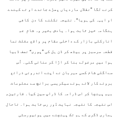
کرنے لگا ”نقلاں ماردیاں پھڑے جاندے او تے کہندے
او ایہہ کی ہویا“۔ نتیجہ نکلنے کا دن کافی
ہنگامہ خیز ثابت ہوا۔ یادش بخیر وہ شامِ غم
انارکلی بازار کے داخلی مقام پر واقع مثلث نما
قطعہ سرسبز پر بیٹھ کر ڈن ہل کی ”پوری“ نصف ڈبیا
ہوا میں مرغولے بنا کر اڑا کر منائی گئی۔ اُس
سےاگلی شام کسی مہربان نے اپنے اندرونی ذرائع
بروئے کار لاتے ہوئے سیکریسی برانچ سے معلومات
بہم پہنچا کر اس ڈرامہ کا ڈراپ سین کیا۔ قارئین،
اس نتیجہ کا نتیجہ نہایت دُور رس ثابت ہوا۔ تاحال
ہماری ڈگری کے ہم تک پہنچنے میں یونیورسٹی