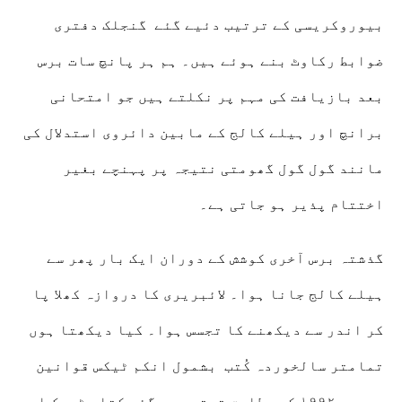
بیوروکریسی کے ترتیب دئیے گئے گنجلک دفتری
ضوابط رکاوٹ بنے ہوئے ہیں۔ ہم ہر پانچ سات برس
بعد بازیافت کی مہم پر نکلتے ہیں جو امتحانی
برانچ اور ہیلے کالج کے مابین دائروی استدلال کی
مانند گول گول گھومتی نتیجہ پر پہنچے بغیر
اختتام پذیر ہو جاتی ہے۔
گذشتہ برس آخری کوشش کے دوران ایک بار پھر سے
ہیلے کالج جانا ہوا۔ لائبریری کا دروازہ کھلا پا
کر اندر سے دیکھنے کا تجسس ہوا۔ کیا دیکھتا ہوں
تمامتر سالخوردہ کُتب بشمول انکم ٹیکس قوانین
مجریہ ۱۹۹۲ کے مطابق ترتیب دی گئی کتاب ٹھیک اسی