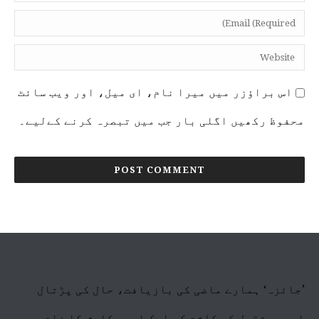
اس براؤزر میں میرا نام، ای میل، اور ویب سائٹ
محفوظ رکھیں اگلی بار جب میں تبصرہ کرنے کےلیے۔
’جائزہ‘ ہمارے ماضی کی بازیافت، حال کی پڑتال
اور مستقبل کی کاشت کی ایک ادبی کاوش کا نام ہے۔