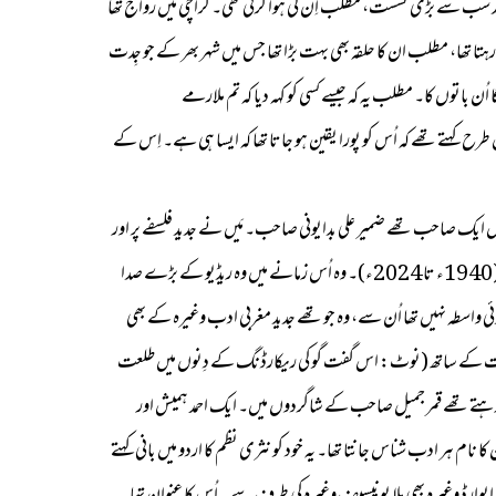
ے بعد سب سے بڑی نشست، مطلب اِن کی ہوا کرتی تھی۔ کراچی میں رواج تھا
ا تھا، مطلب ان کا حلقہ بھی بہت بڑا تھا جس میں شہر بھر کے جو جِدت
ن باتوں کا۔ مطلب یہ کہ جیسے کسی کو کہہ دیا کہ تم ملارمے
 کو کہہ دیا کہ تم فراق (1896ء تا 1982ء) سے بڑے شاعر ہو اور اس طرح کہتے تھے کہ اُس کو پورا یقین ہو جاتا تھا کہ ایسا ہی ہے۔ اِس کے
 ایک صاحب تھے ضمیر علی بدایونی صاحب۔ مَیں نے جدید فلسفے پر اور
ادب پر ایسی مہارت رکھنے کوئی دوسرا نہیں دیکھا جیسی ضمیر علی صاحب رکھتے تھے۔ اُن کی دو تین تنقیدی کتابیں بھی ہیں۔ ایک تو یہ تھے اور دوسرے طلعت حسین (1940ء تا 2024ء)۔ وہ اُس زمانے میں وہ ریڈیو کے بڑے صدا
 واسطہ نہیں تھا اُن سے، وہ جو تھے جدید مغربی ادب وغیرہ کے بھی
عافیت کے ساتھ (نوٹ: اس گفت گو کی ریکارڈنگ کے دِنوں میں طلعت
احمد ہمیش (1940ء تا 2013ء) رہتے تھے۔ میرے ساتھ دو آدمی اور رہتے تھے قمر جمیل صاحب کے شاگردوں میں۔ ایک احمد ہمیش اور
ام ہر ادب شناس جانتا تھا۔ یہ خود کو نثری نظم کا اردو میں بانی کہتے