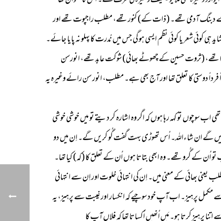
ایوارڈ وغیرہ بھی ملا یونیسیف وغیرہ کی طرف سے۔ اُس کا عنوان تھا
ھتے تھے۔ وہ بڑے دبنگ آدمی تھے۔ (ذات کے) کنور تھے، مطلب راجپوت تھے اور
وئی شعر یا کوئی نظم ایسی ہو گی جس میں نُدرت کا پہلو نہ پایا جائے۔
وت ہو گئے ہیں، اللہ مغفرت فرمائے۔ یہ جو لوگ تھے یہ سب مجھ سے عُمر میں بڑے تھے۔ میری عُمر کے لوگوں میں ثروت حسین (1949ء تا 1996ء) تھے، (ثروت حسین کے چھوٹے بھائی) شوکت عابد تھے، انورسن
داً فرداً دوستی کا تعلق تھا اور آج بھی ہے۔ مطلب، انور سن رائے وغیرہ یہ
ب سوچوں تو کہہ رہا ہوں کہ اگر وہ اشارہ کر دیتے تو میں خوشی خوشی
ائیں گے ان شاءاللہ۔ اُس تھوڑی بہت گفت گُو کریں گے۔ اِن میں دو
ُن کے گُرو تھے۔ وہ ابھی بتاتا ہوں اُن کے تعلق کا (کہ) کیا تھا۔
 یعنی بھائی کے معنی میں۔ اِن کی انتہائی خلوت اور اِن سے انتہائی
سے مکمل پرہیز۔ اب آپ خود سوچیے کہ انکسار اور غیبت سے پرہیز، یہ
 پرہیز کرتا ہو۔ مَیں اُنھیں اُکساتا تھا کہ فلاں آپ کا