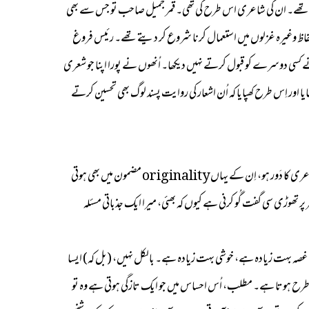
رتے تھے۔ ان کی شاعری اس طرح کی تھی۔ قمر جمیل صاحب تو جس سے بھی
اعری۔ اب لوگ کہاں وہ جدید وغیرہ کرتے، وہ انگریزی الفاظ وغیرہ غزلوں میں استعمال کرنا شروع کر دیتے تھے۔ رئیس فروغ
trance میں آ گئے۔ مطلب، قمر جمیل سے اِتنا اثر مَیں نے کسی دوسرے کو قبول کرتے نہیں دیکھا۔ اُنھوں نے پورا اپنا جو شعری
ور اِس طرح کھپایا کہ اُن اشعار کی روایت پسند لوگ بھی تحسین کرتے
اِس (شعر) کو سلیم احمد بہت پسند کرتے تھے۔ سلیم احمد شعریات میں روایتی آدمی تھے۔ وہ کہتے تھے عجیب شعر کہا ہے بالکل۔ ویسے بھی روایتی اِن کا دَور ہو یا جدید شاعری کا دَور ہو، اِن کے یہاں originality مضمون میں بھی ہوتی
ہ عرض کروں گا جس شعر پر تھوڑی سی گفت گُو کرنی ہے کیوں کہ بھئی، میرا ایک جذباتی مسئلہ
یں ہوتا۔ بہت loaded (لَدا ہوا) احساس نہیں ہے کہ غم بہت زیادہ ہے، غصہ بہت زیادہ ہے، خوشی بہت زیادہ ہے۔ بالکل نہیں، (بل کہ) ایسا
 طرح ہوتا ہے۔ مطلب، اُس احساس میں جو ایک تازگی ہوتی ہے وہ تو