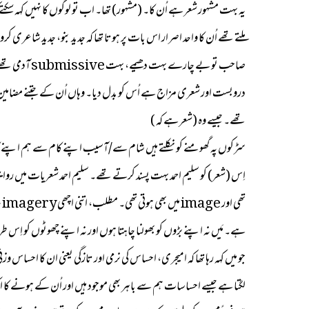
یہ بہت مشہور شعر ہے اُن کا۔ (مشہور) تھا۔ اب تو لوگوں کا نہیں کہہ
دروبست اور شعری مزاج ہے اُس کو بدل دیا۔ وہاں اُن کے جتنے مضامین تھ
تھے۔ جیسے وہ (شعر ہے کہ )
سڑکوں پہ گھومنے کو نکلتے ہیں شام سے/آسیب اپنے کام سے ہم اپنے
ت
ہے۔ مَیں نہ اپنے بڑوں کو بھولنا چاہتا ہوں اور نہ اپنے چھوٹوں کو اِس طر
لگتا ہے جیسے احساسات ہم سے باہر بھی موجود ہیں اور اُن کے ہونے ک