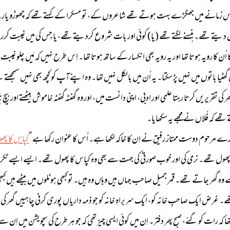
زمانے میں جھگڑے بہت ہوتے تھے شاعروں کے، تو مسکرا کے کہتے تھے کہ چھوڑو یار۔ یا 
ے تھے۔ ہنسنے لگتے تھے (یا) کوئی اور بات شروع کردیتے تھے، یا جِس کی میں غیبت کررہا ہوتا
رویہ ہوتا تھا اور یہ رویہ بھی انکسار کے ساتھ ہوتا تھا۔ اِس طرح نہیں کہ مَیں چلو غیبت سے بچ 
ی گھٹیا باتوں میں نہیں پڑ سکتا۔ یہ اُن میں بالکل نہیں تھا۔ وہ اپنے آپ کو کچھ بھی نہیں سم
ھر کی تقریریں کرتا رہتا علمی اور ادبی، اپنی دانست میں، اور وہ گھنٹہ گھنٹہ خاموش بیٹھتے اور بیچ
ھے کہ فُلاں نے مجھے یہ سکھایا۔
ے مرحوم دوست ممتاز رفیق نے اِن کا خاکہ لکھا ہے۔ اُس کا عنوان رکھا ہے ”
کپاس کا پھ
پھول تھے۔ نرمی کی اور خوب صورتی کی جہت سے بھی وہ کپاس کا پھول تھے۔ ایسے ایسے ٹکراؤ
 سے وہ گھر جاتے تھے۔ قمر جمیل صاحب جہاں ہیں وہاں وہ ہیں۔ تو کبھی ہوٹلوں میں بیٹھے ہیں 
ر تھے۔ غرض ایک صاحبِ خانہ کو، ایک سربراہِ خانہ کو جو ذمہ داریاں پوری کرنی چاہییں گھ
ت کو گئے، صبح پھر دفتر۔ اِن میں کوئی ایسی چیز تھی کہ جو ہر طرح کی سچویشن میں اِن سے 