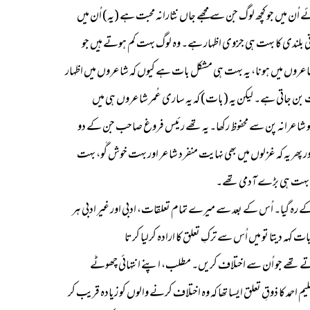
 میں جو کچھ لوگ جن سے مجھے جاں نثارانہ محبت ہے (یہ) اُن میں
لاقی بلندی کا بہت ہی جزوی اظہار ہے۔ وہ لوگ بہت کم ہوتے ہیں جو
ھی نادر شخصیات میں سے ایک تھے۔ اور وہ بھی شاعروں میں ہونا، یہ بہت ہی مشکل بات ہے کیوں کہ شاعروں میں اظہار
ت بن جاتی ہے۔ لیکن یہ (بات) کہ یہ ساری عُمر شاعروں ہی میں
شاعروں میں رہے لیکن اپنی شخصیت کو شاعرانہ پن سے محفوظ رکھا۔ یہ تھے رئیس فروغ صاحب جن کے دو
ھر یہ کہ غزلوں میں بھی نہایت منفرد شاعر اور بہت خوش گَو، بہت
ں، وہ بہت ہی بڑے آدمی تھے۔
ے اُنھی کا ہو کے رہ گیا۔ اُس کے بعد سے میرے تمام تعلقات، ادبی اور غیر ادبی ہر
ہ دیتا تو میں اُس سے ترکِ تعلق کا ارادہ کرلیا کرتا
سند کرتے تھے جو اُن سے اختلاف کریں۔ مطلب، اپنے انتہائی چھوٹے
مد کا ذوقِ تعلق ایسا تھا کہ وہ اختلاف کرنے والوں کو زیادہ قریب کر