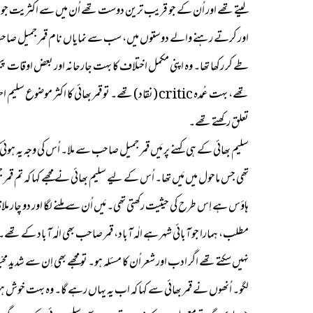
لیتے تھے اور اُن کے جو قریب ترین دوست تھے اُن میں سے اکثریت جو
طے کر رکھا تھا۔ وہ اپنی مکمل اختلاف کا بہت جارحانہ اور بعض اوقات پ
تھے، بہت عُمدہ critic (نقاد) تھے۔ تو قمر بھائی کا
تعلق رکھتے تھے۔
سلیم بھائی کے ہی کہنے پر مَیں قمر جمیل صاحب سے ملا۔ اُس کی وجہ یہ
تھی جس ماحول میں مَیں تھا۔ اُس کے لیے سلیم بھائی نے مجھے کہا کہ تم قمر 
ہاؤس ہے اِس طرح کی حیثیت رکھتی تھی۔ مَیں اُن سے ملنے لگا اور دو چار 
مطلب، ہمارا جو آبائی شہر ہے الٰہ آباد، قمر صاحب بھی الٰہ آباد کے تھے۔
نہیں سکتے تھے اگر ادب اور شعر اُن کا مسئلہ ہو۔ تو مجھے بھی اِن سے شدید مح
لگو۔ اُنھوں نے قمر بھائی سے کہا کہ اب یہ یہاں رہے گا۔ وہ بہت خوش ہو