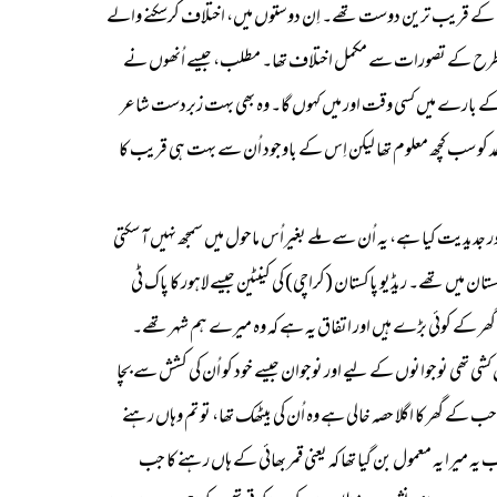
اُن کے قریب ترین دوست تھے۔ اِن دوستوں میں، اختلاف کرسکنے والے
ی کو سلیم احمد کے تمام ادبی، مذہبی اور غرض ہر طرح کے تصورات سے مکمل اختلاف تھا۔ مطلب، جیسے اُنھوں نے
ُن کے بارے میں کسی وقت اور میں کہوں گا۔ وہ بھی بہت زبردست شاعر
۔ سلیم احمد کو سب کچھ معلوم تھا لیکن اِس کے باوجود اُن سے بہت ہی قریب کا
دیدیت کیا ہے، یہ اُن سے ملے بغیراُس ماحول میں سمجھ نہیں آ سکتی
تان میں تھے۔ ریڈیو پاکستان (کراچی) کی کینٹین جیسے لاہور کا پاک ٹی
یرے گھر کے کوئی بڑے ہیں اور اتفاق یہ ہے کہ وہ میرے ہم شہر تھے۔
ل کشی تھی نوجوانوں کے لیے اور نوجوان جیسے خود کو اُن کی کشش سے بچا
صاحب کے گھر کا اگلا حصہ خالی ہے وہ اُن کی بیٹھک تھا، تو تم وہاں رہنے
میرا یہ معمول بن گیا تھا کہ یعنی قمر بھائی کے ہاں رہنے کا جب