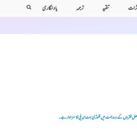
ثرات
تنقید
ترجمہ
یاد نگاری
 بعض فقروں کے دروبست میں تھوڑی بہت تبدیلی کا سزاوار ہے۔