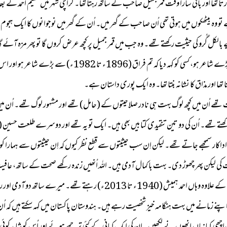
گزارتا تھا اور باقی سارا وقت قمر جمیل صاحب کے ساتھ رہتا تھا۔ کراچی شہر میں سلیم احمد ک
ہ بیٹھکوں میں ہوتی تھی اُن صاحب کے گھر میں۔ اُن کے گھر میں نوجوانوں کا ایک ہجوم رہت
لکل گُرو کی حیثیت رکھتے تھے۔ وہ جب میں قمر جمیل پر کچھ عرض کروں گا تو پھر مزہ آئے گا اُ
(Stephen Mallarme: 1842 – 1898) سے بہت بڑے شاعر ہو، کسی
ھے اُن میں کچھ لوگ بہت ہی نادر صلاحیتوں کے (حامل) تھے اور مشہور لوگ تھے۔ اُن میں
 سمجھے جاتے تھے۔ لیکن اِن سب حیثیتوں سے قطع نظر کیوں کہ اِن حیثیتوں سے ہمارا کوئی
کی لیکن پھر چھوڑ دی۔ بہت با کمال آدمی ہیں۔ اللہ اُنھیں زندہ رکھے صحت کے ساتھ، 
حسین صاحب زندہ تھے۔ 2024ء میں انتقال ہوا۔ از حروف کار)۔ اِن کے علاوہ وہاں 
 زمانے میں بہت ہنگامہ خیز شخصیت رہے ہیں۔ ہندوستان پاکستان میں کہہ سکتے ہیں کہ اُن کا ن