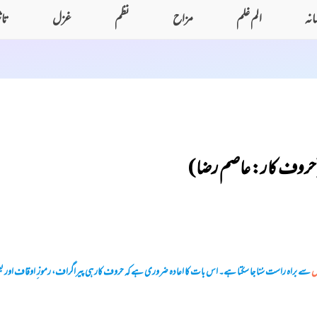
انہ
الم غلم
مزاح
نظم
غزل
تا
ب (حروف کار: عاصم رضا)
ں
سے براہ راست سُنا جا سکتا ہے۔ اس بات کا اعادہ ضروری ہے کہ حروف کار ہی پیراگراف، رموز ِ اوقاف اور