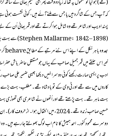
(طے) ہو گیا تو معمول یہ تھا کہ زیادہ وقت پھر بھی سلیم بھائی کے ساتھ 
کہ آپ جس کے شاگرد ہیں یا جس سے ملنے آئے ہیں، کوئی نشست ہونی ہے تو و
پسند ادیب اور شاعر تھے وہ شامل ہوا کرتے تھےاور قمر بھائی اُن کے لیے با
بعد وہ باہر نکل کے اپنے اس نئے مرتبے کے مطابق behave کرتا تھا اور مذاق کا نشانہ بنتا تھا۔ وہ ایک پوری داستان ہے۔
خیر اِس حلقے میں قمر جمیل صاحب کے یہاں جو مستقل حاضر باش حضرات ت
کاروں میں سے تھے اور ٹی وِی کے تو بادشاہ تھے۔ مطلب، بہت بڑے اداکار
بہت ماہر تھے۔ بہت پڑھتے تھے اور اُنھوں نے شاعری بھی تھوڑی بہت 
دوسرے محمود کنور۔ احمد ہمیش کا نام اب لوگ بھولتے جا رہے ہیں۔ وہ اپنے