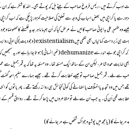
ت ادب کرتے ہیں، رئیس فروغ صاحب کے بیٹے بل کہ پوتے بھی۔ اللہ کا شکر ہے کہ اِن کے بچ
تو کمزور ہے یا کراچی میں بعض اسباب کی وجہ سے تعلق کی صلاحیت کمزور پڑچکی ہے کہ اب کراچی
ادب کا اتنا بڑا جاننے والا آج تک مَیں نے نہیں دیکھا اور
 الطاف حسین کی وجہ سے بہت پہلے سے شروع ہو چکا تھا۔
ہایت عمدہ شاعر، لیکن ان کے ساتھ ایک مسئلہ تھا۔ وہ مسئلہ یہ تھا کہ یہ قمر جمیل سے عم
سے ملے۔ قمر جمیل صاحب تو جیسے خطابت کرتے تھے۔ جیسے ہمارے سلیم احمد گفت گُو کے آ
جس میں وہ تجدید یا اختلاف یا اضافے کی کوئی گنجائش ہی روا نہ رکھتے تھے۔ پھر باتوں کو انت
 خطابت تھی اُن کی۔ یہ جب اُن سے ملے تو مشاعروں میں پڑھا کرتے تھے۔ روایتی قسم کے شا
ر جائے گا (یا مجھ میں پوشیدہ جو اِک شخص ہے مر جائے گا)