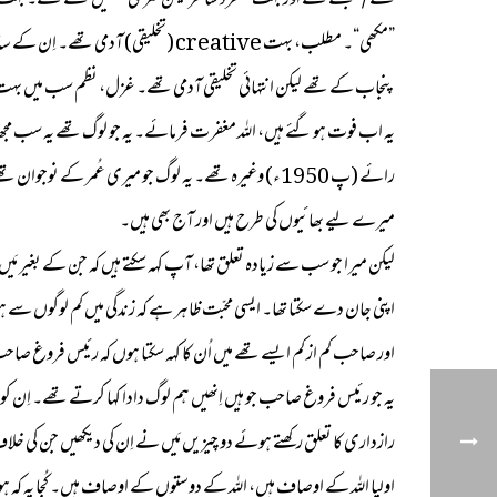
تھے /سمجھتے تھے اور بہت منفرد شاعر لیکن نثری نظمیں لکھتے تھے۔ بہت اچ
”مکھی“۔ مطلب، بہت creative (تخلیق
پنجاب کے تھے لیکن انتہائی تخلیقی آدمی تھے۔ غزل، نظم سب میں بہت ہی 
رائے (پ 1950ء) وغیرہ تھے۔ یہ لوگ جو میری عُمر کے ن
میرے لیے بھائیوں کی طرح ہیں اور آج بھی ہیں۔
لیکن میرا جو سب سے زیادہ تعلق تھا، آپ کہہ سکتے ہیں کہ جن کے بغیر مَ
اپنی جان دے سکتا تھا۔ ایسی محبّت ظاہر ہے کہ زندگی میں کم لوگوں سے
اور صاحب کم از کم ایسے تھے میں اُن کا کہہ سکتا ہوں کہ رئیس فروغ صاح
یہ جو رئیس فروغ صاحب جو ہیں اِنھیں ہم لوگ دادا کہا کرتے تھے۔ اِن کو 
رازداری کا تعلق رکھتے ہوئے دو چیزیں مَیں نے اِن کی دیکھیں جن کی خل
اولیا اللہ کے اوصاف ہیں، اللہ کے دوستوں کے اوصاف ہیں۔ کُجا یہ کہ ہوٹل