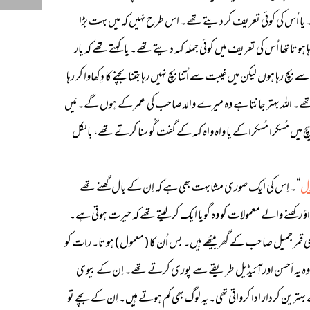
اُس کی کوئی تعریف کر دیتے تھے۔ اس طرح نہیں کہ میں بہت بڑا
 تھا اُس کی تعریف میں کوئی جملہ کہہ دیتے تھے۔ یا کہتے تھے کہ یار
رہا ہوں لیکن میں غیبت سے اُتنا بچ نہیں رہا جتنا بچنے کا دِکھاوا کر رہا
جھتے تھے۔ اللہ بہتر جانتا ہے وہ میرے والد صاحب کی عمر کے ہوں گے۔ مَیں
 بیچ میں مُسکرا مُسکرا کے یا واہ واہ کہہ کے گفت گُو سنا کرتے تھے، بالکل
ول
“۔ اِس کی ایک صوری مشابہت بھی ہے کہ اِن کے بال گھنے تھے
 رکھنے والے معمولات کو وہ گویا ایک کر لیتے تھے کہ حیرت ہوتی ہے۔
کبھی قمر جمیل صاحب کے گھر بیٹھے ہیں۔ بس اُن کا (معمول) ہوتا۔ رات کو
ر کی وہ یہ اَحسن اور آئیڈیل طریقے سے پوری کرتے تھے۔ اِن کے بیوی
بہترین کردار ادا کرواتی تھی۔ یہ لوگ بھی کم ہوتے ہیں۔ اِن کے بچے تو