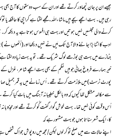
جیسے اِن پر جان نچھاور کرتے تھے اور اِن کے سب دوستوں کا آج بھی بہ
رہی ہیں۔ بہت اچھے بچے ہیں ماشاءاللہ۔ مجھے لگتا ہے کراچی کا حافظہ یا 
جنازے میں بہت ہی بوڑھے لوگ شریک تھے۔ تو یہ بہت زیادہ لگتا ہے کہ کراچی جو ہے اندر سے dehumanize (غیر انسانی) ہوتا جا رہا ہے اور یہ سمجھیں کہ یہ عمل
خیر ہمارے فروغ بھائی جو ہیں نظم کے بھی بہت اچھے شاعر، غزل کے بھی ن
پورٹ ٹرسٹ) میں ملازمت کرتے تھے۔ اُس زمانے میں یہ قمر جمیل صاحب 
سے مکالمہ مشکل تھا کیوں کہ وہ بالکل خطیبانہ آہنگ میں بات کیا کرتے تھے 
اُس وقت کوئی نہیں تھا۔ بہت خوش گوار گفت گُو کرتے تھے اور مجذوبانہ
کا، ایک شعر سناتا ہوں جو بہت مشہور ہے کہ
اپنے حالات سے میں صلح تو کر لوں لیکن/ مجھ میں روپوش جو اِک شخص ہے م