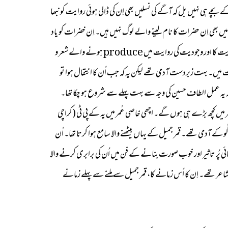
ے ہی نہیں بل کہ آگے کی نسلیں بھی اِن کی ڈالی ہوئی روایت کو نبھا
 میں بھی اِن حضرات کا نام لینے والے لوگ نہیں ہیں۔ اِن خضرات کو یاد
کرنے والی مجلسیں نہیں ہوتیں اور بہت ہی افسوس ہوتا ہے یہ دیکھ کر۔ جیسے وہ ضمیر علی بدایونی صاحب کا مَیں نے عرض کیا کہ اُن جیسا ماہر جدید فلسفے کا خصوصًا وجودیت کا اور وجودیت کی روایت میں produce ہونے والے شعر و
 (اُنھوں نے ) بہت ہی زبردست کہانیاں بھی لکھی ہیں existentialism (وجودیت) کی ادبی روایت میں۔ بہت زبردست آدمی تھے لیکن یہ کہ جب اُن کا انتقال ہوا تو
ر میں کچھ بڑے ہی ہوں گے۔ اچھی خاصی عُمر میں یہ کے پی ٹی (کراچی
دمی تھے۔ قمر جمیل کے یہاں بیٹھنے والا سامع ہوا کرتا تھا۔ اُن
ہائی پُر تاثیر اور خوب صورت بنانے کے فن میں اُن کی برابری کرنے والا
عر تھے۔ اِن کا اُس زمانے کا، قمر جمیل سے ملنے سے پہلے زمانے