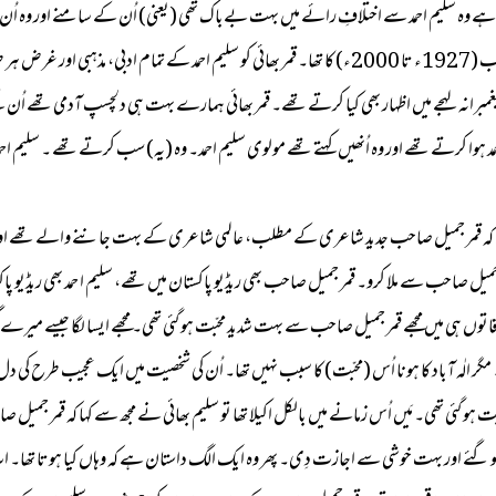
 ہے وہ سلیم احمد سے اختلافِ رائے میں بہت بےباک تھی (یعنی) اُن کے سامنے اور وہ 
اور کرتے رہنے والے دوستوں میں، سب سے نمایاں نام قمر جمیل صاحب (1927ء تا 2000ء) کا تھا۔ قمر بھائ
یغمبرانہ لہجے میں اظہار بھی کیا کرتے تھے۔ قمر بھائی ہمارے بہت ہی دلچسپ آدمی تھے ا
 اکثر موضوع سلیم احمد ہوا کرتے تھے اور وہ اُنھیں کہتے تھے مولوی سلیم احمد۔ وہ (یہ) سب کرتے تھے 
 ہوئی کہ قمر جمیل صاحب جدید شاعری کے مطلب، عالمی شاعری کے بہت جاننے والے تھے اور ج
جمیل صاحب سے ملا کرو۔ قمر جمیل صاحب بھی ریڈیو پاکستان میں تھے، سلیم ا حمد بھی ریڈیو پاکس
ملاقاتوں ہی میں مجھے قمر جمیل صاحب سے بہت شدید محبّت ہو گئی تھی۔ مجھے ایسا لگا جیسے م
 مگر الٰہ آباد کا ہونا اُس (محبّت) کا سبب نہیں تھا۔ اُن کی شخصیت میں ایک عجیب طرح کی د
بّت ہو گئی تھی۔ مَیں اُس زمانے میں بالکل اکیلا تھا تو سلیم بھائی نے مجھ سے کہا کہ قمر جمیل 
 گئے اور بہت خوشی سے اجازت دِی۔ پھر وہ ایک الگ داستان ہے کہ وہاں کیا ہوتا تھا۔ اب یہ 