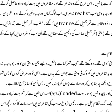
 سکتے کہ ہے یا نہیں۔ اِس طرح کے وہ شاعر تھے اور مشاعروں میں بہت زیادہ داد حاصل ک
ملتے تھے اُن کا واحد اصرار اس بات پر ہوتا تھا کہ جدید بنو، جدید شاعری کرواور جدید وہی سب realist ش
صاحب تو بے چارے بہت دھیمے، بہت submissive آدمی تھے، تو وہ ظاہر ہے قمر جمیل کے 
ے (یعنی) قمر جمیل صاحب کی دلچسپی کے مضامین تھے اُن سب کو غزلوں میں کھپا کے دکھایا ا
 کام سے
ھی اور image میں بھی ہوتی تھی۔ مطلب، اتنی اچھی imagery جدید شاعروں میں کم دکھائی دیتی ہے جو اِن کے یہاں ہے۔ ابھی تو و
ح دیکھنا چاہتا ہوں کہ وہ ہمارے بڑوں کو یاد نہ رکھیں۔ بس اُسی کا بہانہ آج نکالا ہے۔
جو میں کہہ رہا تھا کہ امیجری، احساس کی نرمی اور تازگی یعنی ان کا احساس وزنی اور پیچیدہ نہ
ا ایک الگ نظام چل رہا ہے۔ رئیس فروغ صاحب کی شاعری میں احساسات کا کردار کچھ اِس