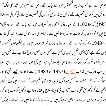
میرے لیے محبوب ترین شخصیتوں میں سے ایک تھے۔ میرے تعلق میں جتنے بھی لوگ آئے اُن
نی میں گوندھی شخصیت تھے کہ اُن کی شاعری گویا اُن کی شخصیت کی جمالیاتی گہرائی اور اخ
اپنے اظہار سے زیادہ بڑے ہوں۔ رئیس فروغ (1926ء تا 1982ء) یقیناً بل کہ سو (100) کے سَو بار یقیناً، اُن
یں جو خود کو ظاہر کرتا ہے وہ اتنا ہوتا نہیں ہے۔ شاعری اظہار کا فن ہے جواظہار کی عاد
رہے۔ مذہبی خاندان کے تھے۔ مولانا نعیم الدین مُراد آبادی (1887ء تا 1948ء) کے نواسے تھے۔ بہرحال ساری عُمر 
ں کے لیے اتنی اچھی نظمیں شاید ہی کسی نے لکھی ہوں جیسی فروغ صاحب نے لکھی ہیں اور پ
ل کش ہے یا اُس تصویر کو بیان کرنے والا لہجہ زیادہ ملائم ہے۔ میں کیا کہوں اُن کے بارے می
سلیم احمد
(1927ء تا 1983ء) سے مِلا اور پھر جیس
 تھے۔ مطلب، اگر کہ میرا کوئی قریبی عزیز بھی سلیم احمد کے بارے میں کوئی ناگوار بات کہ
ی اُنھی کے گرد گھومتی تھی۔ اب سلیم بھائی کا اپنا مزاج یہ تھا کہ وہ ایسے لوگوں کو بہت پ
 تو صرف اس وجہ سے ناراض رہے کہ میں اُن کے سامنے بولتا نہیں تھا۔ خیر اب کیونکہ سلیم اح