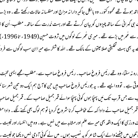
ھی کہانیاں اِنھوں نے لکھیں۔ اِن کی ایک کہانی کے کئی ترجمے ہوئے اور اُس کو شاید کوئی 
ی) آدمی تھے۔ اِن کے ساتھ ہوتے تھے محمود کنور۔ وہ بالکل جاگیردارانہ مزاج اور مفلسانہ حالات رک
گہرائی کے ساتھ چیزوں کو بیان کرتے تھےاور بہت نُدرت کے ساتھ۔ مطلب، اُن کا شاید ہی ک
یہ اب ف
وجوان تھے یہ بھی بہت تخلیقی صلاحیتوں کے مالک تھے۔ اللہ کا شکر ہے میرا اِن سب لوگوں سے فر
یں رہ نہ سکتا، وہ تھے رئیس فروغ صاحب۔ رئیس فروغ صاحب سے، مطلب، مجھے ایسی محبّت تھی ا
 ہوتی ہے۔ تو وہ ایسے تھے۔ یہ جو رئیس فروغ صاحب ہیں جن کا آج ہم ایک دو تین شعر سن
ب سے جس قرب تک مَیں پہنچا ہوں کوئی پہنچا سوائے قمر جمیل صاحب کے۔ قمر جمیل صاحب تو ا
قمر جمیل صاحب نے دادا کہہ کے مخاطب کرنا شروع کر دیا تو ہم لوگ بھی کہنے لگے۔ دادا مطلب
اف ورزی کا ایک واقعہ بھی میرے عِلم اور مشاہدے میں نہیں ہے۔ وہ ہیں انکسار اور غیبت 
وں میں بیٹھنے والے ایک شاعر کو یہ نصیب ہوں۔ میں نے کوئی آدمی نہیں دیکھا جو غیبت سے اتنا