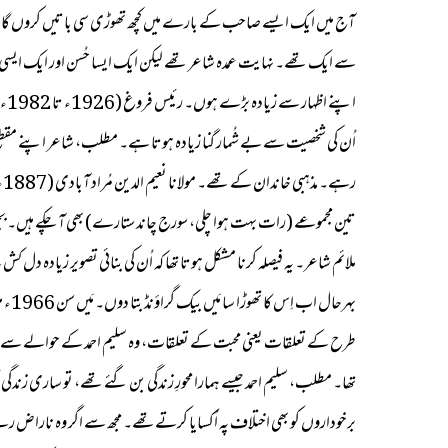
آج میں ایک ایسے صاحب کے بارے میں کچھ تھوڑی سی باتیں کروں گا جو 
سے ایک تھے۔ نہایت عمدہ شاعر تھے لیکن ایک ایسا حُسن اور ایک ایسی روش
اُن کی شخصیت سے بے شُمار گنا زیادہ ہوتا ہے۔ مطلب، شاعر اپنے مقطع م
تین مجموعے (رات بہت ہوا چلی، سورج چاند ستارے) بھی آ چکے ہیں۔ بچو
ملائم شاعر۔ یہ فیصلہ کرنا مشکل ہوتا تھا کہ اُن کی بنائی تصویر زیادہ د
بہرحال اب اِس کا تھوڑا سا مَیں بیک گراؤنڈ بتا دوں۔ مَیں سن 1966ء میں جب میٹرک میں تھا تب
طرح کے تعلقات یعنی محبت کے تعلقات، وہ سلیم احمد کے حوالے سے ہوا کرتے
تھا۔ مطلب، سلیم احمد جیسے ہمارا محورِ زندگی بن گئے تھے، تو ساری زندگ
برخوداروں کو بھی اختلاف پہ اُکسایا کرتےتھے۔ مجھ سے اگر وہ ناراض رہے