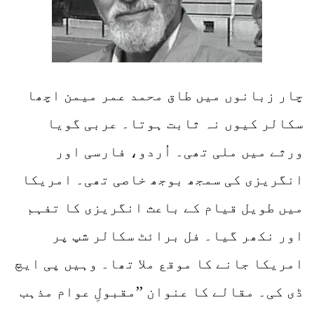
چار زبانوں میں طاق محمد عمر میمن اچھا
سکالر کیوں نہ ثابت ہوتا۔ عربی گویا
ورثے میں ملی تھی۔ اُردو، فارسی اور
انگریزی کی سمجھ بوجھ خاصی تھی۔ امریکا
میں طویل قیام کے باعث انگریزی کا تفہم
اور نکھر گیا۔ فل برائٹ سکالر شپ پر
امریکا جانے کا موقع ملا تھا۔ وہیں پی ایچ
ڈی کی۔ مقالے کا عنوان ’’مقبولِ عوام مذہب