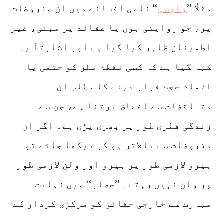
مثلاً ’’
واپسی
‘‘ نامی افسانے میں ان مفروضات
پر، جو روایتی ہوں یا عقائد پر مبنی، غیر
اطمینان ظاہر کیا گیا ہے اور اشارتاً یہ
کہا گیا ہے کہ کسی نقطۂ نظر کو حتمی یا
اتمام حجت قرار دینے کا مطلب ان
متناقضات سے اغماض برتنا ہے، جن سے
زندگی فطری طور پر بھری پڑی ہے۔ اگر ان
مفروضات سے بالاتر ہو کر دیکھا جائے تو
ہیرو لازمی طور پر ہیرو اور ولن لازمی طور
پر ولن نہیں رہتے۔ ’’حصار‘‘ میں نہایت
مہارت سے خارجی حقائق کو مرکزی کردار کے