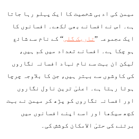
میمن کی ادبی شخصیت کا ایک پہلو رہا جاتا
ہے۔ اس نے افسانے بھی لکھے۔ افسانوں کا
ایک مجموعہ ’’
تاریک گلی
‘‘ کے نام سے شائع
ہو چکا ہے۔ افسانے تعداد میں کم ہیں،
لیکن ان بہت سے نام نہاد افسانہ نگاروں
کی کاوشوں سے بہتر ہیں، جن کا بلاوجہ چرچا
ہوتا رہتا ہے۔ اعلیٰ ترین ناول نگاروں
اور افسانہ نگاروں کو پڑھ کر میمن نے بہت
کچھ سیکھا اور اسے اپنے افسانوں میں
برتنے کی حتیٰ الامکان کوشش کی۔