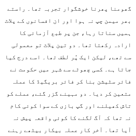
گھومنا پھرنا خوشگوار تجربہ تھا۔ راستے
بھر میمن چپ نہ ہوا اور ان افسانوں کے پلاٹ
ہمیں سناتا رہا، جن پر طبع آزمائی کا
ارادہ رکھتا تھا۔ دو تین پلاٹ تو معمولی
سے تھے، لیکن ایک پُر لطف تھا۔ اسے درج کیا
جاتا ہے۔ کسی چھوٹے سے شہر میں حکومت نے
فائر سٹیشن بنا کر فائر بریگیڈ کا عملہ
متعین کر دیا۔ دو مہینے گزر گئے، عملے کو
تاش کھیلنے اور گپ بازی کے سوا کوئی کام
نہ تھا کہ آگ لگنے کا کوئی واقعہ پیش نہ
آیا تھا۔ آخر کار عملہ بیکار بیٹھے رہنے