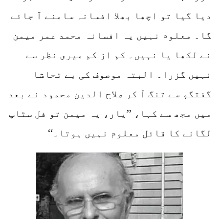
دیا گیا تو اچھا بھلا افسانہ سامنے آ جائے
گا۔ معلوم نہیں یہ افسانہ محمد عمر میمن
نے لکھا یا نہیں۔ کم از کم میری نظر سے
نہیں گزرا۔ البتہ موصوف کی بے تحاشا
گفتگو سے تنگ آ کر صلاح الدین محمود نے بعد
میں مجھ سے کہا، ’’یار، یہ میمن تو فل سٹاپ
لگانے کا قائل معلوم نہیں ہوتا۔‘‘