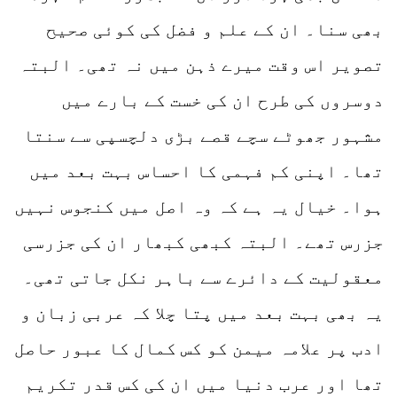
بھی سنا۔ ان کے علم و فضل کی کوئی صحیح
تصویر اس وقت میرے ذہن میں نہ تھی۔ البتہ
دوسروں کی طرح ان کی خست کے بارے میں
مشہور جھوٹے سچے قصے بڑی دلچسپی سے سنتا
تھا۔ اپنی کم فہمی کا احساس بہت بعد میں
ہوا۔ خیال یہ ہے کہ وہ اصل میں کنجوس نہیں
جزرس تھے۔ البتہ کبھی کبھار ان کی جزرسی
معقولیت کے دائرے سے باہر نکل جاتی تھی۔
یہ بھی بہت بعد میں پتا چلا کہ عربی زبان و
ادب پر علامہ میمن کو کس کمال کا عبور حاصل
تھا اور عرب دنیا میں ان کی کس قدر تکریم