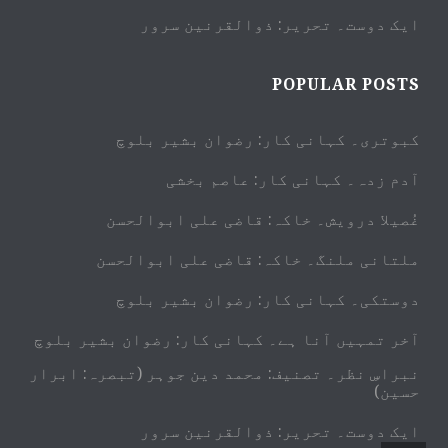
ایک دوست۔ تحریر: ذوالقرنین سرور
POPULAR POSTS
کبوتری۔ کہانی کار: رضوان بشیر بلوچ
آدم زدہ۔ کہانی کار: عاصم بخشی
غُصیلا درویش۔ خاکہ: قاضی علی ابوالحسن
ملتانی ملنگ۔ خاکہ: قاضی علی ابوالحسن
دوستکی۔ کہانی کار: رضوان بشیر بلوچ
آخر تمہیں آنا ہے۔ کہانی کار: رضوان بشیر بلوچ
نبراسِ نظر۔ تصنیف: محمد دین جوہر (تبصرہ: ابرار
حسین)
ایک دوست۔ تحریر: ذوالقرنین سرور