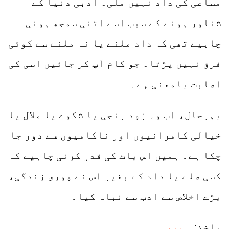
مساعی کی داد نہیں ملی۔ ادبی دنیا کے
شناور ہونے کے سبب اسے اتنی سمجھ ہونی
چاہیے تھی کہ داد ملنے یا نہ ملنے سے کوئی
فرق نہیں پڑتا۔ جو کام آپ کر جائیں اسی کی
اصابت بامعنی ہے۔
بہرحال، اب وہ زود رنجی یا شکوے یا ملال یا
خیالی کامرانیوں اور ناکامیوں سے دور جا
چکا ہے۔ ہمیں اس بات کی قدر کرنی چاہیے کہ
کسی صلے یا داد کے بغیر اس نے پوری زندگی،
بڑے اخلاص سے ادب سے نباہ کیا۔
ماخذ:
ہم سب