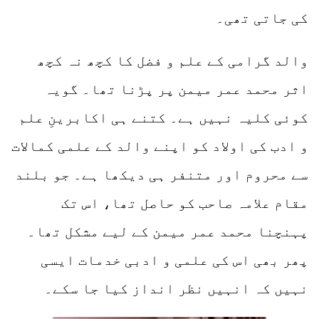
کی جاتی تھی۔
والد گرامی کے علم و فضل کا کچھ نہ کچھ
اثر محمد عمر میمن پر پڑنا تھا۔ گویہ
کوئی کلیہ نہیں ہے۔ کتنے ہی اکابرینِ علم
و ادب کی اولاد کو اپنے والد کے علمی کمالات
سے محروم اور متنفر ہی دیکھا ہے۔ جو بلند
مقام علامہ صاحب کو حاصل تھا، اس تک
پہنچنا محمد عمر میمن کے لیے مشکل تھا۔
پھر بھی اس کی علمی و ادبی خدمات ایسی
نہیں کہ انہیں نظر انداز کیا جا سکے۔