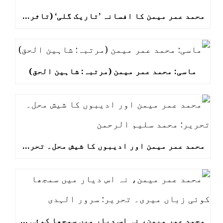
محمد عمر میمن کا افسانہ ’تاریک گلی‘ (تاثرات: انیلہ نورین)
ماسی: محمد عمر میمن (مرتبہ: شاہین الحق)
محمد عمر میمن اور ادیبوں کا شیش محل۔ تحریر: محمد سلیم الرحمن
محمد عمر میمن، نہ اس دیار میں سمجھا کوئی زباں میری۔ تحریر: سرور الہدی