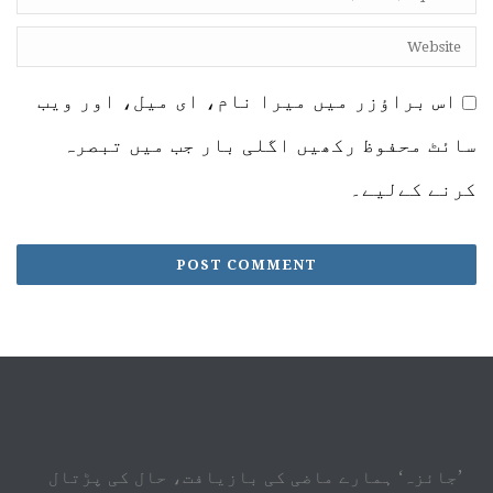
اس براؤزر میں میرا نام، ای میل، اور ویب
سائٹ محفوظ رکھیں اگلی بار جب میں تبصرہ
کرنے کےلیے۔
’جائزہ‘ ہمارے ماضی کی بازیافت، حال کی پڑتال