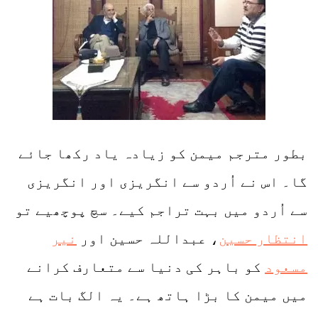
بطور مترجم میمن کو زیادہ یاد رکھا جائے
گا۔ اس نے اُردو سے انگریزی اور انگریزی
سے اُردو میں بہت تراجم کیے۔ سچ پوچھیے تو
انتظار حسین
، عبداللہ حسین اور
نیر
مسعود
کو باہر کی دنیا سے متعارف کرانے
میں میمن کا بڑا ہاتھ ہے۔ یہ الگ بات ہے