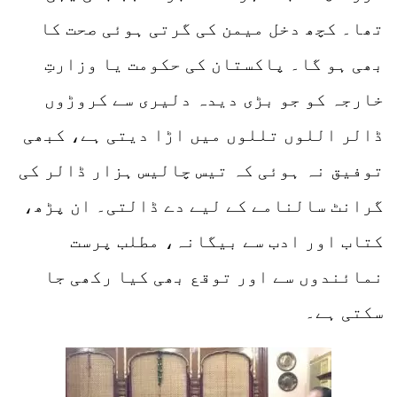
تھا۔ کچھ دخل میمن کی گرتی ہوئی صحت کا
بھی ہو گا۔ پاکستان کی حکومت یا وزارتِ
خارجہ کو جو بڑی دیدہ دلیری سے کروڑوں
ڈالر اللوں تللوں میں اڑا دیتی ہے، کبھی
توفیق نہ ہوئی کہ تیس چالیس ہزار ڈالر کی
گرانٹ سالنامے کے لیے دے ڈالتی۔ ان پڑھ،
کتاب اور ادب سے بیگانہ، مطلب پرست
نمائندوں سے اور توقع بھی کیا رکھی جا
سکتی ہے۔