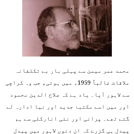
محمد عمر میمن سے پہلی بار بے تکلفانہ
ملاقات غالباً 1959ء میں ہوئی، جب وہ کراچی
سے لاہور آیا۔ یاد ہے کہ صلاح الدین محمود
اور میں اسے مکتبۂ جدید اور نیا ادارہ لے
گئے تھے۔ پرانی اور نئی انارکلی سے ہم
پیدل ہی گزرے کہ ان دنوں لاہور میں پیدل