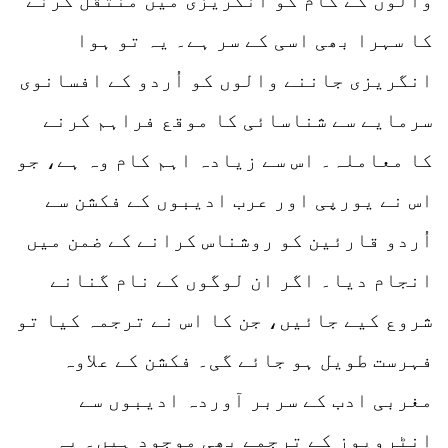
والوں کے کام کو انگریزی میں منتقل کرنے
کا سہرا بھی اسی کے سر ہے۔ یہ تو ہوا
انگریزی جاننے والوں کو اُردو کے افسانوی
سرمایے سے شناسائی کا موقع فراہم کرنے
کا معاملہ۔ اس سے زیادہ اہم کام وہ ہے، جو
اس نے یورپی اور عرب ادیبوں کے فکشن سے
اُردو قارئین کو روشناس کرانے کے ضمن میں
انجام دیا۔ اگر ان لوگوں کے نام گنانے
شروع کیے جائیں، جن کا اس نے ترجمہ کیا تو
فہرست طویل ہو جائے گی۔ فکشن کے علاوہ
مغربی ادب کے سربر آوردہ ادیبوں سے
انٹرویوز کے ترجمے بھی موجود ہیں۔ یہ