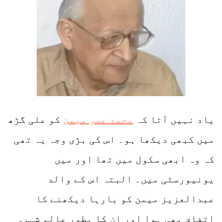
یاد نہیں آتا کہ
محمد عمر میمن
کو علی گڑھ
میں کبھی دیکھا ہو۔ اس کی بڑی وجہ یہ تھی
کہ وہ ابھی سکول میں تھا اور میں
یونیورسٹی میں۔ البتہ اس کے والد
عبدالعزیز میمن کو بارہا دیکھنے کا
اتفاق بھی ہوا اور ان کا بطور عالم شہرہ