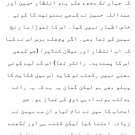
کہ جہاں تک مجھے علم ہے، انتظار حسین اور
عبداللہ حسین نے کبھی ممنونیت کا کوئی
خاص اظہار نہیں کیا۔ اس کا تھوڑا سا رنج
میمن کو تھا بھی۔ اگر پچھلے برس اس نے کہا
کہ اب انتظار اور میلان کنڈیرا (جو کبھی
اس کا پسندیدہ رائٹر تھا) اس کے لیے کوئی
معنی نہیں رکھتے تو شاید اس میں شکایت کا
پہلو بھی ہو لیکن گمان یہ ہے کہ یہ رائے
بدلتے ہوئے ادبی ذوق کی غماز ہو۔ جن
اصحاب کا میں نے نام لیا، ان سے میمن نے
زیادہ اعتنا کیا لیکن کتنے ہی اور لکھنے