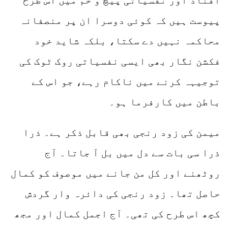
افتاد اور نفسیاتی پیچ و خم میں اس طرح
پیوست ہیں کہ کوئی دوسرا ان پر منصفانہ
محاکمہ نہیں دے سکتا، بلکہ شاید خود
فکشن نگار بھی ایسی نفسیاتی روک ٹوک کی
توجیہہ کرنے میں ناکام رہے، جو اس کے
باطن میں کارفرما ہو۔
میمن کی زود رنجی بھی قابل ذکر ہے۔ ذرا
ذرا سی بات سے دل میں بل آ جاتا۔ آج
روٹھنے اور کل من جانے میں موصوف کو کمال
حاصل تھا۔ زود رنجی کی دائرہ وار گردش
کچھ اس طرح کی تھی۔ آج اجمل کمال اور مجھ