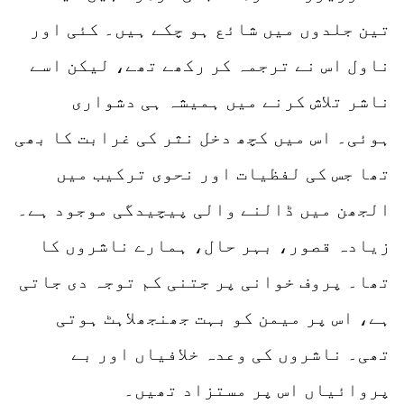
تین جلدوں میں شائع ہو چکے ہیں۔ کئی اور
ناول اس نے ترجمہ کر رکھے تھے، لیکن اسے
ناشر تلاش کرنے میں ہمیشہ ہی دشواری
ہوئی۔ اس میں کچھ دخل نثر کی غرابت کا بھی
تھا جس کی لفظیات اور نحوی ترکیب میں
الجھن میں ڈالنے والی پیچیدگی موجود ہے۔
زیادہ قصور، بہر حال، ہمارے ناشروں کا
تھا۔ پروف خوانی پر جتنی کم توجہ دی جاتی
ہے، اس پر میمن کو بہت جھنجھلاہٹ ہوتی
تھی۔ ناشروں کی وعدہ خلافیاں اور بے
پروائیاں اس پر مستزاد تھیں۔