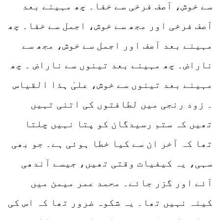
سے خوش، آصف فرخی سے خفا۔ چھ مہینے بعد
آصف فرخی اور مجھ سے خوش، اجمل سے خفا۔ چھ
مہینے بعد آصف اور اجمل سے خوش، مجھ سے
ناراض۔ چھ مہینے بعد تینوں سے ناراض ۔ چھ
مہینے بعد تینوں سے خوش، علیٰ ہذا القیاس
۔ زود رنجی میں لطافتوں کی اتنی تہیں
تھیں کہ ستم رسیدگان کو پتا نہیں چلتا
تھا کہ آخر ان سے کیا خطا ہوئی ہے۔ جو بھی
سہی، یہ کیفیات وقتی تھیں، جیسے آندھی
آئے اور گزر جائے۔ محمد عمر میمن میں
کینہ نہیں تھا۔ یہ شکوہ ضرور تھا کہ اس کی