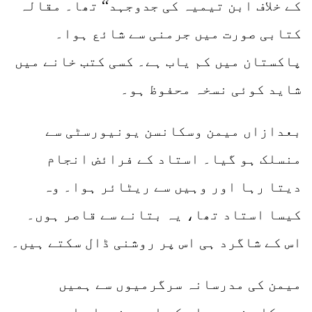
کے خلاف ابن تیمیہ کی جدوجہد‘‘ تھا۔ مقالہ
کتابی صورت میں جرمنی سے شائع ہوا۔
پاکستان میں کم یاب ہے۔ کسی کتب خانے میں
شاید کوئی نسخہ محفوظ ہو۔
بعدازاں میمن وسکانسن یونیورسٹی سے
منسلک ہو گیا۔ استاد کے فرائض انجام
دیتا رہا اور وہیں سے ریٹائر ہوا۔ وہ
کیسا استاد تھا، یہ بتانے سے قاصر ہوں۔
اس کے شاگرد ہی اس پر روشنی ڈال سکتے ہیں۔
میمن کی مدرسانہ سرگرمیوں سے ہمیں