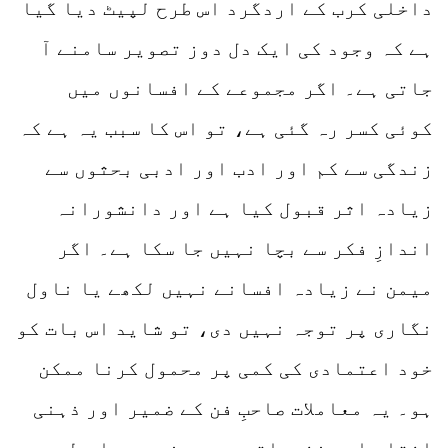
داخلی کرب کے اردگرد اس طرح لپیٹ دیا گیا
ہے کہ وجود کی ایک دل دوز تصویر سامنے آ
جاتی ہے۔ اگر مجموعے کے افسانوں میں
کوئی کسر رہ گئی ہے، تو اس کا سبب یہ ہے کہ
زندگی سے کم اور ادب اور ادبی بحثوں سے
زیادہ اثر قبول کیا ہے اور دانشورانہ
اندازِ فکر سے بچا نہیں جا سکا ہے۔ اگر
میمن نے زیادہ افسانے نہیں لکھے یا ناول
نگاری پر توجہ نہیں دی، تو شاید اس بات کو
خود اعتمادی کی کمی پر محمول کرنا ممکن
ہو۔ یہ معاملات صاحبِ فن کے ضمیر اور ذہنی