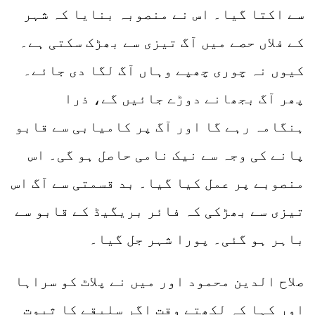
سے اکتا گیا۔ اس نے منصوبہ بنایا کہ شہر
کے فلاں حصے میں آگ تیزی سے بھڑک سکتی ہے۔
کیوں نہ چوری چھپے وہاں آگ لگا دی جائے۔
پھر آگ بجھانے دوڑے جائیں گے، ذرا
ہنگامہ رہے گا اور آگ پر کامیابی سے قابو
پانے کی وجہ سے نیک نامی حاصل ہو گی۔ اس
منصوبے پر عمل کیا گیا۔ بد قسمتی سے آگ اس
تیزی سے بھڑکی کہ فائر بریگیڈ کے قابو سے
باہر ہو گئی۔ پورا شہر جل گیا۔
صلاح الدین محمود اور میں نے پلاٹ کو سراہا
اور کہا کہ لکھتے وقت اگر سلیقے کا ثبوت