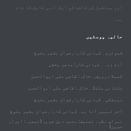
اور مستقبل کی کاشت کی ایک ادبی کاوش کا نام
ہے۔
حالیہ پوسٹیں
کبوتری۔ کہانی کار: رضوان بشیر بلوچ
آدم زدہ۔ کہانی کار: عاصم بخشی
غُصیلا درویش۔ خاکہ: قاضی علی ابوالحسن
ملتانی ملنگ۔ خاکہ: قاضی علی ابوالحسن
دوستکی۔ کہانی کار: رضوان بشیر بلوچ
آخر تمہیں آنا ہے۔ کہانی کار: رضوان بشیر بلوچ
نبراسِ نظر۔ تصنیف: محمد دین جوہر (تبصرہ: ابرار
حسین)