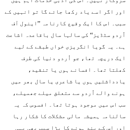
سروکار نہیں۔ اس کی ادبی خدمات اہم ہیں
اور اگر اسے یاد رکھا جائے گا تو انہیں کے
سبب۔ اس کا ایک وقیع کارنامہ ’’اینول آف
اُردو سٹڈیز‘‘ کی سالہا سال باقاعدہ اشاعت
ہے۔ یہ گویا انگریزی خواں طبقے کے لیے
ایک دریچہ تھا، جو اُردو دنیا کی طرف
کھلتا تھا۔ افسانے ہوں یا تنقید،
یادداشتیں ہوں یا شاعری یا سال بھر میں
ہونے والے اُردو سے متعلق میلے جھمیلے،
سب اس میں موجود ہوتا تھا۔ افسوس کہ یہ
سالنامہ ہمیشہ مالی مشکلات کا شکار رہا
اور اس کے بند ہونے کا بڑا سبب بھی یہی