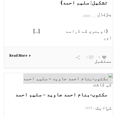
تشکیل: سلیم احمد)
12 فروری, 2020
(اوہنری کے ڈرامے [...]
Read More
0
0
مکتوب-بنام احمد جاوید – سلیم احمد
18 مارچ, 2018