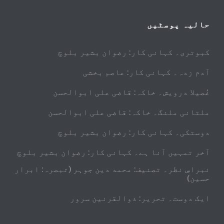
حالیہ پوسٹیں
کبوتری۔ کہانی کار: رضوان بشیر بلوچ
آدم زدہ۔ کہانی کار: عاصم بخشی
غُصیلا درویش۔ خاکہ: قاضی علی ابوالحسن
ملتانی ملنگ۔ خاکہ: قاضی علی ابوالحسن
دوستکی۔ کہانی کار: رضوان بشیر بلوچ
آخر تمہیں آنا ہے۔ کہانی کار: رضوان بشیر بلوچ
نبراسِ نظر۔ تصنیف: محمد دین جوہر (تبصرہ: ابرار
حسین)
ایک دوست۔ تحریر: ذوالقرنین سرور