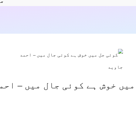
جا
میں خوش ہے کوئی جال میں – احم