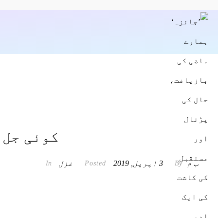
کوئی جل 
ب م
3 اپریل, 2019
غزل
In
Posted
By