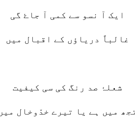
ایک آ نسو سے کمی آ جاۓ گی
غالباً دریاؤں کے اقبال میں
شعلۂ صد رنگ کی سی کیفیت
جھ میں ہے یا تیرے خدّوخال میں