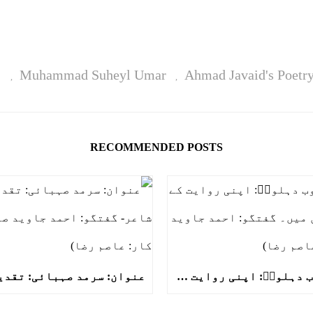
Ahmad Javaid's Poetr
Muhammad Suheyl Umar
ا
,
,
RECOMMENDED POSTS
مولانا ایوب دہلویؒ: اپنی روایت کے سیاق و سباق میں۔ گفتگو: احمد جاوید (حروف کار: عاصم رضا)