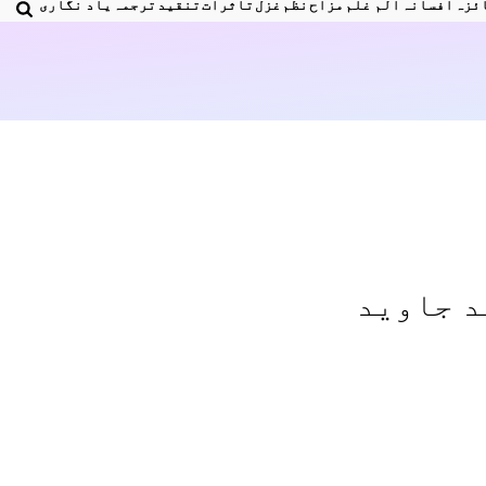
ئزہ
افسانہ
الم غلم
مزاح
نظم
غزل
تاثرات
تنقید
ترجمہ
یاد نگاری
د جاوید