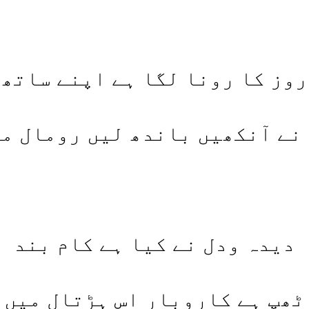
روز کا رونا لگا ہے اپنے ساتھ
نے آنکھیں باندھ لیں رومال م
دیدہ ودل نے کیا ہے کام بند
ٹھپ ہے کاروبار اس ہڑتال میں