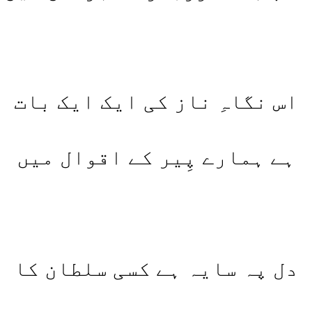
اس نگاہِ ناز کی ایک ایک بات
ہے ہمارے پِیر کے اقوال میں
دل پہ سایہ ہے کسی سلطان کا