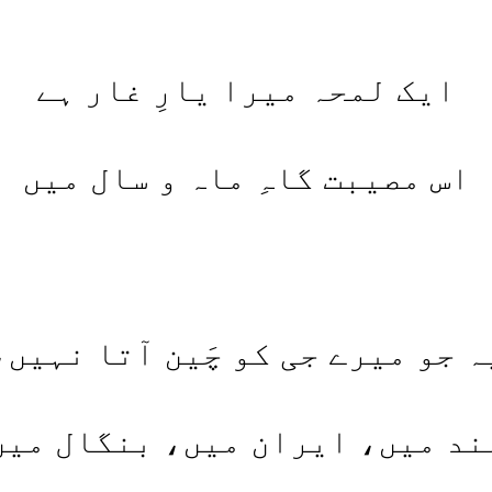
ایک لمحہ میرا یارِ غار ہے
اس مصیبت گاہِ ماہ و سال میں
ہ جو میرے جی کو چَین آتا نہیں،
ند میں، ایران میں، بنگال میں