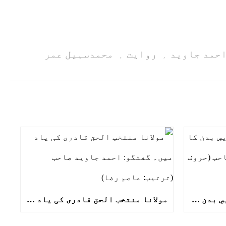
حمد جاوید
روایت
محمدسہیل عمر
,
,
عنوان: سرمد صہبائی: تقدیسِ بدن کا شاعر- گفتگو: احمد جاوید صاحب (حروف کار: عاصم رضا)
مولانا منتخب الحق قادری کی یاد میں۔ گفتگو: احمد جاوید صاحب (ترتیب: عاصم رضا)