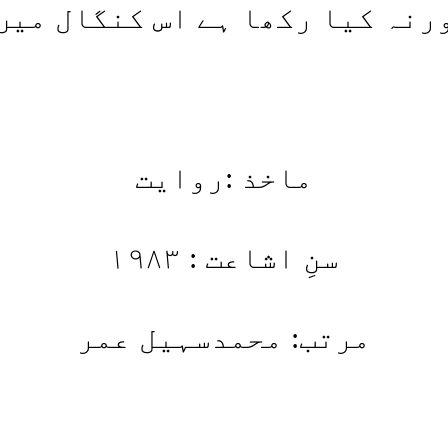
رنہ کیا رکھا ہے اس کنگال میں
ماخذ :روایت
سنِ اشاعت : ۱۹۸۳
مرتب: محمدسہیل عمر