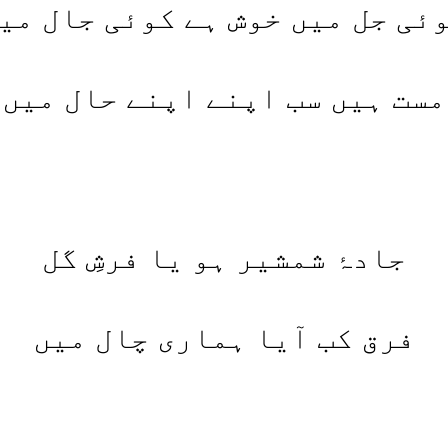
ئی جل میں خوش ہے کوئی جال می
مست ہیں سب اپنے اپنے حال میں
جادۂ شمشیر ہو یا فرشِ گل
فرق کب آیا ہماری چال میں