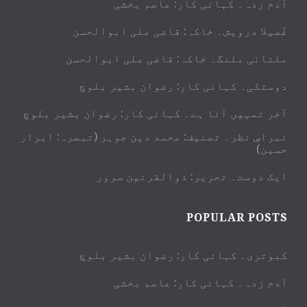
آدم زدہ۔ کہانی کار: عاصم بخشی
غُصیلا درویش۔ خاکہ: قاضی علی ابوالحسن
ملتانی ملنگ۔ خاکہ: قاضی علی ابوالحسن
دوستکی۔ کہانی کار: رضوان بشیر بلوچ
آخر تمہیں آنا ہے۔ کہانی کار: رضوان بشیر بلوچ
نبراسِ نظر۔ تصنیف: محمد دین جوہر (تبصرہ: ابرار
حسین)
ایک دوست۔ تحریر: ذوالقرنین سرور
POPULAR POSTS
کبوتری۔ کہانی کار: رضوان بشیر بلوچ
آدم زدہ۔ کہانی کار: عاصم بخشی