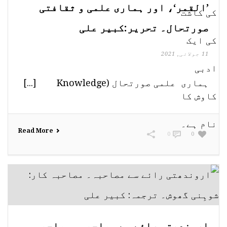
’القمر‘، اور ہماری علمی و ثقافتی
صورتحال۔ تحریر:کبیر علی
11 جولائی, 2021
ہماری علمی صورتحال (Knowledge [...]
Read More
0
0
اروندھتی رائے سے مصاحبہ۔ مصاحبہ