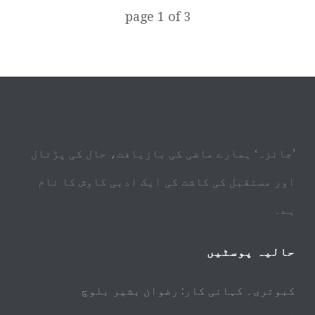
page
1
of
3
’جائزہ‘ ہمارے ماضی کی بازیافت، حال کی پڑتال
اور مستقبل کی کاشت کی ایک ادبی کاوش کا نام
ہے۔
حالیہ پوسٹیں
کبوتری۔ کہانی کار: رضوان بشیر بلوچ