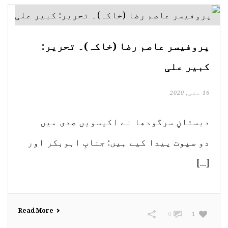
پروفیسر عاصم رضا (خاکہ)۔ تحریر:
کبیر علی
16 مئی, 2020
دبستانِ سرگودھا نے اکیسویں صدی میں
دو سپوت پیدا کیے ہیں: جنابِ ابوبکر اور
[...]
Read More
0
1