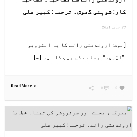
کار: شوہِنی گھوش۔ ترجمہ: کبیر علی
23 جون, 2021
[نوٹ: اروندھتی رائے کا یہ انٹرویو
”اپَرچر“ رسالے کی ویب گاہ پر [...]
Read More
0
0