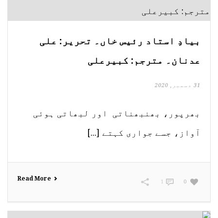
بیادِ استاد رئیس خاں۔ تحریر: علی
عدنان۔ مترجم: کبیرعلی
31 دسمبر, 2020
بھرپور، بھنبھناتی اور لبھاتی ہوئی
آواز، جسے جواری کہتے [...]
Read More
1
0