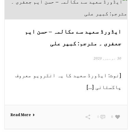
ایڈورڈ سعید سے مکالمہ – حسن ایم
جعفری ۔ مترجم: کبیر علی
30 نومبر, 2020
[نوٹ: ایڈورڈ سعید کا یہ انٹرویو معروف
پاکستانی [...]
Read More
0
0