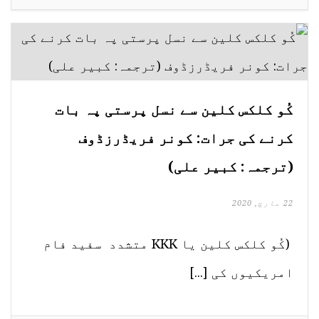
کُو کلکس کلین سے نسل پرستی پہ بات
کرنے کی جرات: کونر فریڈرزڈوف
(ترجمہ: کبیر علی)
22 مارچ, 2020
(کُو کلکس کلین یا KKK متشدد سفید فام
امریکیوں کی [...]