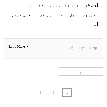
[جس طرح اردو زبان میں سیدھا اور
بھرپور ناول لکھنے میں قرۃ العین حیدر
[...]
Read More
0
0
3
2
1