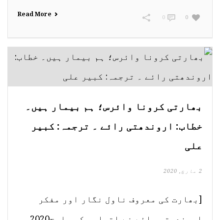
Read More
0
0
بھارتی کرونا وائرس؛ ہم بیمار ہیں۔
خطاب: اروندھتی رائے ۔ ترجمہ: کبیر
علی
2 مارچ, 2020
[بھارت کی معروف ناول نگار اور مفکر
اروندھتی رائے نے اتوار یکم مارچ2020