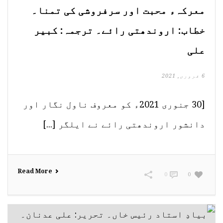
معرکہء محبت اور سرفروشی کی تمنا۔
خطاب: اروندھتی رائے۔ ترجمہ: کبیر
علی
6 فروری, 2021
[30 جنوری 2021ء کو معروف ناول نگار اور
دانشور اروندھتی رائے نے ایلگر [...]
Read More
0
0