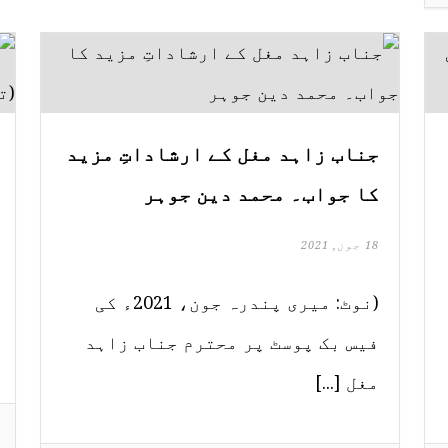
جناب زاہد مغل کے ارشاداتِ مزید
کا جواب۔ محمد دین جوہر
18 جون, 2021
(نوٹ: میری پندرہ جون، 2021ء کی
فیس بک پوسٹ پر محترم جناب زاہد
مغل [...]