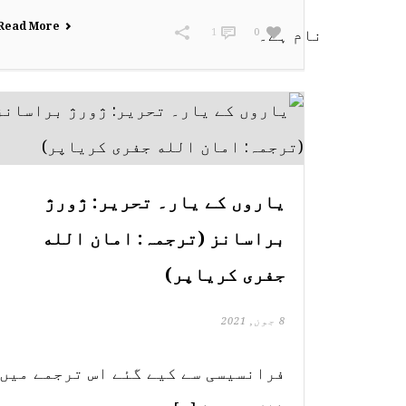
Read More
1
0
یاروں کے یار۔ تحریر: ژورژ
براسانز (ترجمہ: امان الله
جفری کریاپر)
8 جون, 2021
فرانسیسی سے کیے گئے اس ترجمے میں