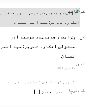
روایت و جدیدیت، سرسید اور
معتزلی افکار۔ تحریر: سید احمر
نعمان
15 جون, 2021
کمپیوٹر سائنس کے شعبہ سے وابستہ
سید احمر نعمان [...]