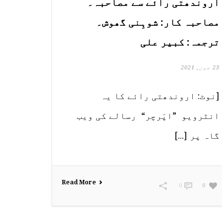
اروندھتی رائے سے مصاحبہ۔
مصاحبہ کار: شوہِنی گھوش۔
ترجمہ: کبیر علی
23 جون, 2021
[نوٹ: اروندھتی رائے کا یہ
انٹرویو ”اپَرچر“ رسالے کی ویب
گاہ پر [...]
Read More
0
0