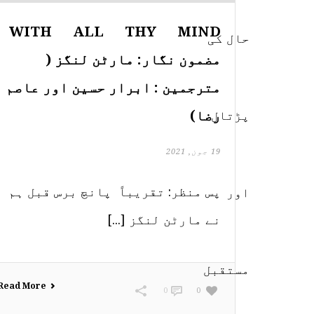
WITH ALL THY MIND
مضمون نگار: مارٹن لنگز (
مترجمین : ابرار حسین اور عاصم
رضا)
19 جون, 2021
پس منظر: تقریباً پانچ برس قبل ہم
نے مارٹن لنگز [...]
Read More
0
0