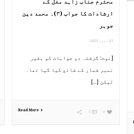
محترم جناب زاہد مغل کے
ارشادات کا جواب (۳)۔ محمد دین
جوہر
21 جون, 2021
[نوٹ: گزشتہ دو جوابات کو بغیر
نمبر شمار کے شائع کیا گیا تھا۔
لیکن [...]
Read More
0
0