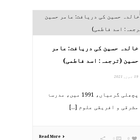
خالدہ حسین کی دریافت: عامر
حسین (ترجمہ: اسد فاطمی)
19 جون, 2021
پچھلی گرمیاں، 1991 میں، مدرسۂ
مشرقی و افریقی علوم [...]
Read More
0
0