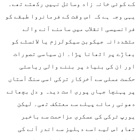
کے کوئی خانہ زاد وسائل نہیں رکھتے تھے۔
یہی وجہ ہے کہ اس وقت کے فرمانروا طبقے کو
فرانسیسی انقلاب میں سامنے آنے والے
متشددانہ جیکوبن سیکولرزم یا لائسٹے کو
بھاڑے پر اٹھانا پڑا۔ ان سیاسی تصورات
اور ان کی بنیاد پر بننے والی ریاستی
حکمت عملی سے آخرکار ترکی اسی سنگ آستاں
پر پہنچا جہاں پوری امت دیدہ و دل بچھائے
دھونی رمائے پہلے سے معتکف تھی۔ لیکن
یورپ ترکی کی عسکری مزاحمت سے باخبر
تھا، اس لیے اسے دہلیز سے اندر آنے کی