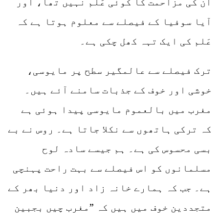
ان کی مزاحمت کا کوئی عَلم نہیں تھا، اور
آیا سوفیا کے فیصلے سے معلوم ہوتا ہے کہ
عَلم کی ایک تہہ کھل چکی ہے۔
ترک فیصلے سے عالمگیر سطح پر مایوسی،
خوشی اور خوف کے جذبات سامنے آئے ہیں۔
مغرب میں بالعموم مایوسی پیدا ہوئی ہے
کہ ترکی ہاتھوں سے نکلا جاتا ہے۔ روس نے بے
بسی محسوس کی ہے۔ ہم جیسے سادہ لوح
مسلمانوں کو اس فیصلے سے بہت راحت پہنچی
ہے۔ جب کہ ہمارے خانہ زاد اور دنیا بھر کے
متجددین خوف میں ہیں کہ ”مغرب چیں بجبین