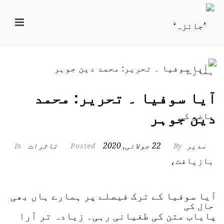
آیا سوفیا ۔ تحریر: محمد
دین جوہر
مدیر
22 جولائی, 2020
تاثرات
In
Posted
By
آیا سوفیا کے ترک فیصلے پر ہمارے ہاں بھی
پایاب متن کی طغیانی رہی۔ زیادہ تر آرا