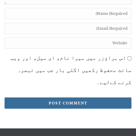
اس براؤزر میں میرا نام، ای میل، اور ویب
سائٹ محفوظ رکھیں اگلی بار جب میں تبصرہ
کرنے کےلیے۔