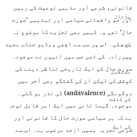
قانونی، شرعی اور مذہبی نوعیت کی رہیں
اور جو واقعاتی سیاسی اور تہذیبی ’صورت
حال‘ تھی وہ کہیں بھی تجزیے کا موضوع نہ
بن سکی۔ اس پر سب سے اچھی ویڈیو جناب معید
پیرزادہ کی تھی جس میں انہوں نے موجودہ
صورت حال کو ایک تاریخی تناظر دینے کی
کوشش کی لیکن ان کی گفتگو بھی آخر میں
دوگونگی (ambivalence) کی نذر ہو گئی۔
موجودہ گہما تانی میں ایک امر قابل توجہ
ہے کہ ہر سیاسی صورت حال کا قانونی اور
شرعی تجزیہ ہمیں ازحد مرغوب ہے۔ اس سے