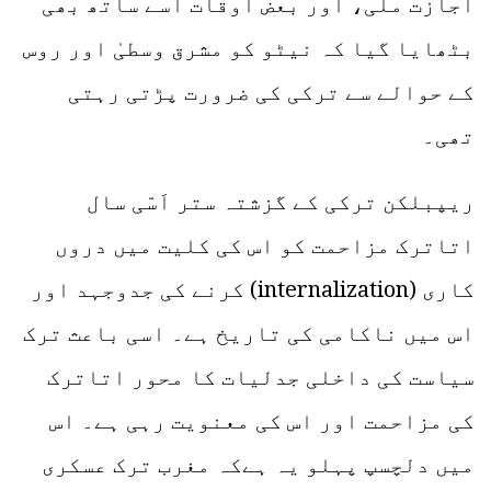
اجازت ملی، اور بعض اوقات اسے ساتھ بھی
بٹھایا گیا کہ نیٹو کو مشرق وسطیٰ اور روس
کے حوالے سے ترکی کی ضرورت پڑتی رہتی
تھی۔
ریپبلکن ترکی کے گزشتہ ستر اَسّی سال
اتاترک مزاحمت کو اس کی کلیت میں دروں
کاری (internalization) کرنے کی جدوجہد اور
اس میں ناکامی کی تاریخ ہے۔ اسی باعث ترک
سیاست کی داخلی جدلیات کا محور اتاترک
کی مزاحمت اور اس کی معنویت رہی ہے۔ اس
میں دلچسپ پہلو یہ ہےکہ مغرب ترک عسکری