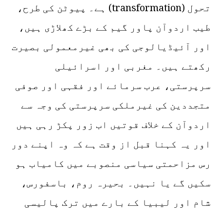
تحول (transformation) ہے۔ پیوٹن کی طرح،
طیب اردوآن پاور گیم کے بڑے کھلاڑی ہیں،
اور آئیڈیالوجی کی بھی غیرمعمولی بصیرت
رکھتے ہیں۔ مغربی اور اسرائیلی
سرپرستی، عرب سرمائے اور فقہی اور صوفی
متجددین کی غیرملکی سرپرستی کی وجہ سے
اردوآن کے خلاف قوتیں اب زور پکڑ رہی ہیں
اور یہ کہنا قبل از وقت ہے کہ وہ اپنے دور
رس مزاحمتی سیاسی منصوبے میں کامیاب ہو
سکیں گے یا نہیں۔ بحیرہ روم، باسفورس،
شام اور لیبیا کے بارے میں ترک پالیسی