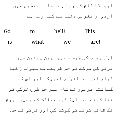
ایجنڈا کام کر رہا ہے۔ سادہ لفظوں میں
اردوآن مغربی دنیا سے کہہ رہا ہے:
Go to hell! This
is what we are!
اہل یورپ کی طرف سے یورپین یونین میں
ترکی کی شرکت کو جس طریقے سے سبوتاژ کیا
گیا، اور اسرائیل، امریکہ اور اس کے
گماشتہ عربوں نے شام میں جس طرح ترکی کو
فنا کرنے اور ایک کرد مملکت کو بحیرہ روم
تک قائم کرنے کی کوشش کی اور ترکی نے جس