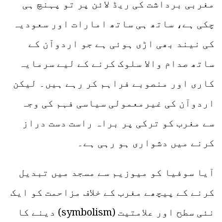
مغربی برداشت کی ریڈ لائن پر تو پہنچ ہی
چکی ہے، ساتھ ہی ساتھ امارات اور سعودیہ
کی نیند بھی اڑی ہوئی ہے جو اردوآن کے
ساتھ صدام والا سلوک کرنے کے لیے سرمایہ
کاری اور منصوبے فراہم کر رہے ہیں۔ لیکن
اردوآن کی غیرمعمولی سیاسی فہم کی وجہ
سے مغرب کو ترکی پر براہ راست دست دراز
کرنے میں دشواری ہو رہی ہے۔
آیا سوفیا کو میوزیم سے مسجد میں تبدیل
کرنے کے پیچھے مغرب کے خلاف مزاحمت کو ایک
نئی سطح اور علامتیت (symbolism) دینے کا