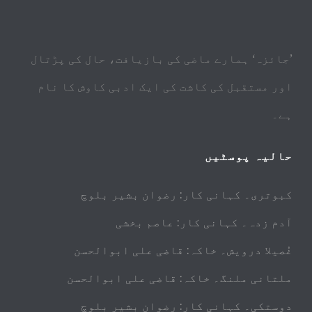
’جائزہ‘ ہمارے ماضی کی بازیافت، حال کی پڑتال
اور مستقبل کی کاشت کی ایک ادبی کاوش کا نام
ہے۔
حالیہ پوسٹیں
کبوتری۔ کہانی کار: رضوان بشیر بلوچ
آدم زدہ۔ کہانی کار: عاصم بخشی
غُصیلا درویش۔ خاکہ: قاضی علی ابوالحسن
ملتانی ملنگ۔ خاکہ: قاضی علی ابوالحسن
دوستکی۔ کہانی کار: رضوان بشیر بلوچ