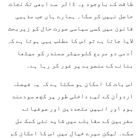
طاقت کے باوجود وہ ڈالر سے ابھی تک نجات
حاصل نہیں کر سکا۔ ہمارے ہاں جب مذہبی
قانون میں کسی سیاسی صورت حال کو زیربحث
لایا جاتا ہے تو اس کا مطلب یہی ہوتا ہے کہ
آدمی دو مربع کلومیٹر سمندر کو میٹھا
بنانے کے منصوبے پر غور کر رہا ہے۔
اس بات کا امکان ہو سکتا ہے کہ یہ فیصلہ
اردوآن کے لیے داخلی طور پر کچھ سودمند
ہو، اور انہیں متجددین اور صوفیائے
مغربین کے مقابلے میں شاید نئی کمک مل
سکے۔ لیکن میرے خیال میں اس کا امکان کم