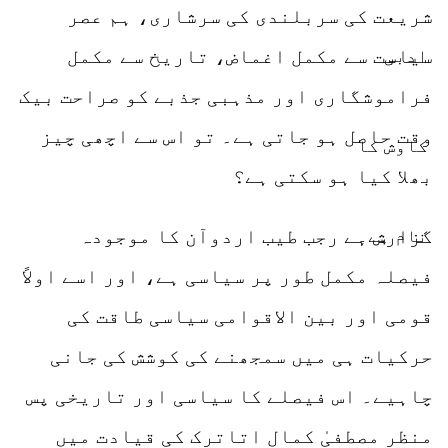
شریعت کی سربلندی کی سرشاری، ہم عصر
سیاست سے مکمل اغماض، تاریخ سے مکمل
فراموشگاری اور مذہبی جذبے کو صراحت بیک
وقت حاصل ہو جاتی ہے۔ تو اس سے اچھی چیز
بھلا کیا ہو سکتی ہے؟
گزارش ہے رجب طیب اردوآن کا موجودہ
فیصلہ مکمل طور پر سیاسی ہے، اور اسے اولاً
قومی اور بین الاقوامی سیاسی طاقت کی
حرکیات ہی میں سمجھنے کی کوشش کی جانی
چاہیے۔ اس فیصلے کا سیاسی اور تاریخی پس
منظر مصطفیٰ کمال اتاترک کی قیادت میں