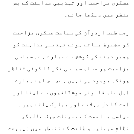
عسکری مزاحمت اور تہذیبی مداہنت کے پس
منظر میں دیکھا جائے۔
رجب طیب اردوآن کی سیاست عسکری مزاحمت
کو مضبوط بناتے ہوئے تہذیبی مداہنت کو
پھیر دینے کی کوشش سے عبارت ہے۔ سیاسی
مزاحمت پر مسلم سیاسی فکر کا کوئی تناظر
چونکہ موجود ہی نہیں ہے، اس لیے ہمارے
اہل علم قانونی موشگافیوں سے اپنا اور
امت کا دل بہلاتے اور مبارک پاتے ہیں۔
سیاسی مزاحمت کے تعینات صرف عالمگیر
نظامِ سرمایہ و طاقت کے تناظر میں زیربحث