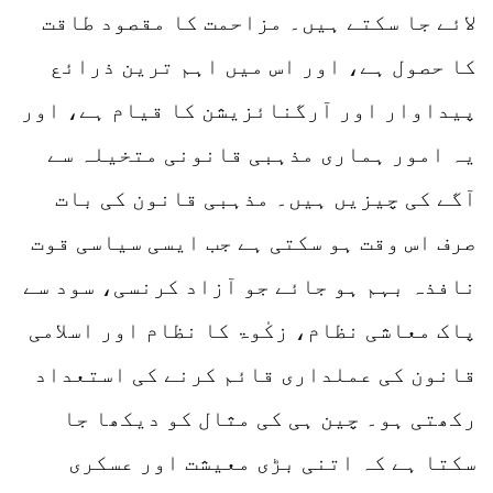
لائے جا سکتے ہیں۔ مزاحمت کا مقصود طاقت
کا حصول ہے، اور اس میں اہم ترین ذرائع
پیداوار اور آرگنائزیشن کا قیام ہے، اور
یہ امور ہماری مذہبی قانونی متخیلہ سے
آگے کی چیزیں ہیں۔ مذہبی قانون کی بات
صرف اس وقت ہو سکتی ہے جب ایسی سیاسی قوت
نافذہ بہم ہو جائے جو آزاد کرنسی، سود سے
پاک معاشی نظام، زکٰوۃ کا نظام اور اسلامی
قانون کی عملداری قائم کرنے کی استعداد
رکھتی ہو۔ چین ہی کی مثال کو دیکھا جا
سکتا ہے کہ اتنی بڑی معیشت اور عسکری