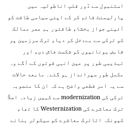
استنبول سے دُور قلبِ اناطولیہ میں
پارلیمنٹ قائم کر کے اپنی سیاسی طاقت کو
آئینی جواز بخشا، طاقتور ہم عصر ممالک
کو ترکی سے بےدخل کر دیا، ترک سرزمین پر
قابض یونانیوں کو شکست فاش دی، اور
تہذیبی طور پر عین انہی قوتوں کے آگے وہ
مکمل طور سپرانداز ہو گئے۔ مابعد حالات
سے یہ امر قطعی واضح ہے کہ ان کا منصوبہ
ترکی کی modernization سے کہیں زیادہ اصلاً
ترک معاشرے کی Westernization کا تھا،
کیونکہ اتاترک معاشرے کو سیکولر بنانے