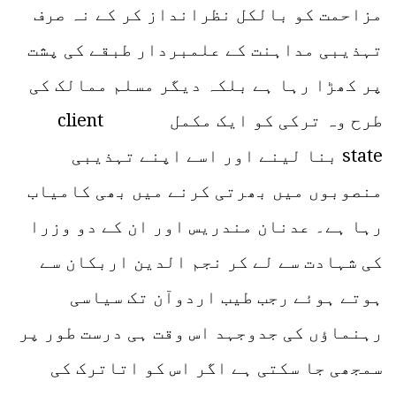
مزاحمت کو بالکل نظرانداز کر کے نہ صرف
تہذیبی مداہنت کے علمبردار طبقے کی پشت
پر کھڑا رہا ہے بلکہ دیگر مسلم ممالک کی
طرح وہ ترکی کو ایک مکمل client
state بنا لینے اور اسے اپنے تہذیبی
منصوبوں میں بھرتی کرنے میں بھی کامیاب
رہا ہے۔ عدنان مندریس اور ان کے دو وزرا
کی شہادت سے لے کر نجم الدین اربکان سے
ہوتے ہوئے رجب طیب اردوآن تک سیاسی
رہنماؤں کی جدوجہد اس وقت ہی درست طور پر
سمجھی جا سکتی ہے اگر اس کو اتاترک کی