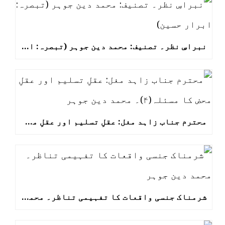
نبراسِ نظر۔ تصنیف: محمد دین جوہر (تبصرہ: ابرار حسین)
محترم جناب زاہد مغل: عقلِ تسلیم اور عقلِ محض کا مسئلہ(۴)۔ محمد دین جوہر
شرمناک جنسی واقعات کا تفہیمی تناظر۔ محمد دین جوہر