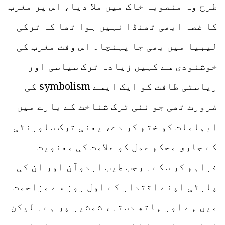
طرح وہ منصوبہ خاک میں ملا دیا، اس پر مغرب
کا غصہ ابھی ٹھنڈا نہیں ہوا تھا کہ ترکی
لیبیا میں بھی جا پہنچا۔ اس وقت مغرب کی
خوشنودی سے کہیں زیادہ ترک سیاسی اور
ریاستی طاقت کو ایک ایسے symbolism کی
ضرورت تھی جو نئی ترک شناخت کے بارے میں
ابہامات کو ختم کر دے، یعنی ترک ساورنٹی
کے جاری محکم عمل کو علامت کی معنویت
فراہم کر سکے۔ رجب طیب اردوآن اور ان کی
پارٹی اپنے اقتدار کے اول روز سے مزاحمت
میں ہے اور ہاتھ دستہء شمشیر پر ہے۔ لیکن