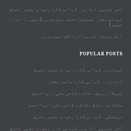
آخر تمہیں آنا ہے۔ کہانی کار: رضوان بشیر بلوچ
نبراسِ نظر۔ تصنیف: محمد دین جوہر (تبصرہ: ابرار
حسین)
ایک دوست۔ تحریر: ذوالقرنین سرور
POPULAR POSTS
کبوتری۔ کہانی کار: رضوان بشیر بلوچ
آدم زدہ۔ کہانی کار: عاصم بخشی
غُصیلا درویش۔ خاکہ: قاضی علی ابوالحسن
ملتانی ملنگ۔ خاکہ: قاضی علی ابوالحسن
دوستکی۔ کہانی کار: رضوان بشیر بلوچ
آخر تمہیں آنا ہے۔ کہانی کار: رضوان بشیر بلوچ