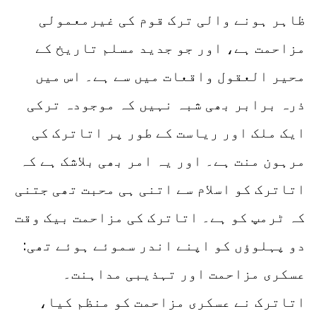
ظاہر ہونے والی ترک قوم کی غیرمعمولی
مزاحمت ہے، اور جو جدید مسلم تاریخ کے
محیر العقول واقعات میں سے ہے۔ اس میں
ذرہ برابر بھی شبہ نہیں کہ موجودہ ترکی
ایک ملک اور ریاست کے طور پر اتاترک کی
مرہون منت ہے۔ اور یہ امر بھی بلاشک ہے کہ
اتاترک کو اسلام سے اتنی ہی محبت تھی جتنی
کہ ٹرمپ کو ہے۔ اتاترک کی مزاحمت بیک وقت
دو پہلوؤں کو اپنے اندر سموئے ہوئے تھی:
عسکری مزاحمت اور تہذیبی مداہنت۔
اتاترک نے عسکری مزاحمت کو منظم کیا،