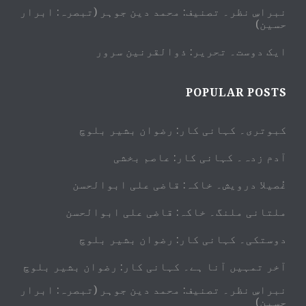
نبراسِ نظر۔ تصنیف: محمد دین جوہر (تبصرہ: ابرار
حسین)
ایک دوست۔ تحریر: ذوالقرنین سرور
POPULAR POSTS
کبوتری۔ کہانی کار: رضوان بشیر بلوچ
آدم زدہ۔ کہانی کار: عاصم بخشی
غُصیلا درویش۔ خاکہ: قاضی علی ابوالحسن
ملتانی ملنگ۔ خاکہ: قاضی علی ابوالحسن
دوستکی۔ کہانی کار: رضوان بشیر بلوچ
آخر تمہیں آنا ہے۔ کہانی کار: رضوان بشیر بلوچ
نبراسِ نظر۔ تصنیف: محمد دین جوہر (تبصرہ: ابرار
حسین)