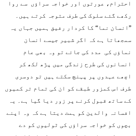
احترام، عورتوں اور خواجہ سراؤں سے روا
رکھے گئے سلوک کی طرف متوجہ کرتے ہیں۔
”انسان نما“ کا کردار رفیق ہمیں جہاں یہ
سمجھاتا ہے کہ اگر شبیر جیسے انسان
نماؤں کی مدد کی جائے تو وہ بھی عام
انسانوں کی طرح زندگی میں پڑھ لکھ کر
اچھے عہدوں پر پہنچ سکتے ہیں تو دوسری
طرف اس کمزور طبقے کو ان کی تمام تر کمیوں
کے ساتھ قبول کرنے پر زور دیا گیا ہے۔ یہ
افسانہ والدین کو ہمت دیتا ہے کہ وہ اپنے
بچوں کو خواجہ سراؤں کی ٹولیوں کو دے