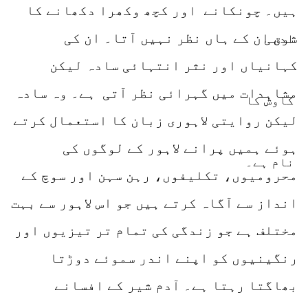
ہیں۔ چونکانے اور کچھ وکھرا دکھانے کا
شوق ان کے ہاں نظر نہیں آتا۔ ان کی
کہانیاں اور نثر انتہائی سادہ لیکن
مشاہدات میں گہرائی نظر آتی ہے۔ وہ سادہ
لیکن روایتی لاہوری زبان کا استعمال کرتے
ہوئے ہمیں پرانے لاہور کے لوگوں کی
محرومیوں، تکلیفوں، رہن سہن اور سوچ کے
انداز سے آگاہ کرتے ہیں جو اس لاہور سے بہت
مختلف ہے جو زندگی کی تمام تر تیزیوں اور
رنگینیوں کو اپنے اندر سموئے دوڑتا
بھاگتا رہتا ہے۔ آدم شیر کے افسانے