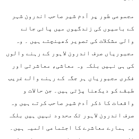
مجموعی طور پر آدم شیر صاحب اندرون شہر
کے باسیوں کی زندگیوں میں پائی جانے
والی مشکلات کی تصویر کھینچتے ہیں ۔ وہ
مجبوریاں صرف اندرون لاہور کے رہنے والوں
کی ہی نہیں بلکہ وہ معاشی، معاشرتی اور
فکری مجبوریاں ہر جگہ کے رہنے والے غریب
طبقے کو دیکھنا پڑتی ہیں۔ جن حالات و
واقعات کا ذکر آدم شیر صاحب کرتے ہیں وہ
صرف اندرون لاہور تک محدود نہیں ہیں بلکہ
وہ ہمارے معاشرے کا اجتماعی المیہ ہیں۔