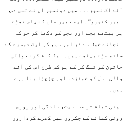
آئے اک نمبر۔۔۔ میں دونمبر آں تے تسی دس
نمبر کنجرو“۔ ایسے میں ماں کے پاس تھڑے
پر بیٹھے بچے اور بچی کو دکھا کر جو کہ
انجانے خوف سے ڈر اور سہم کر ایک دوسرے کے
ساتھ جڑے بیٹھے ہیں۔ ایک کام کرنے والی
خاتون کو تنگ کر کے ہم کس طرح اس کی آنے
والی نسل کو خوفزدہ اور چڑچڑا بنا رہے
ہیں۔
اپنی تمام تر حساسیت، سادگی اور روزی
روٹی کمانے کے چکروں میں گھرے کرداروں