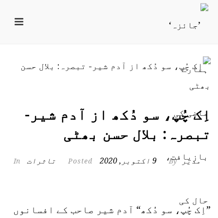
اِک چُپ، سو دُکھ از آدم شیر-
تبصرہ: بلال حسن بھٹی
مدیر
9 اکتوبر, 2020
تاثرات
In
Posted
By
”اِک چُپ، سو دُکھ“ آدم شیر صاحب کے افسانوں