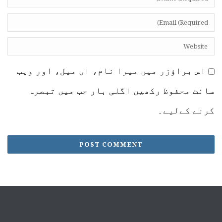
اس براؤزر میں میرا نام، ای میل، اور ویب
سائٹ محفوظ رکھیں اگلی بار جب میں تبصرہ
کرنے کےلیے۔