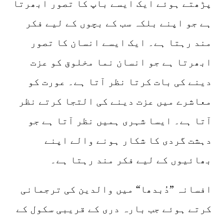
پڑھتے ہوئے ایک ایسے باپ کا تصور ابھرتا
ہے جو اپنے بلکہ سب کے بچوں کے لیے فکر
مند رہتا ہے۔ ایک ایسے انسان کا تصور
ابھرتا ہے جو انسان نما مخلوق کو عزت
دینے کی بات کرتا نظر آتا ہے۔ عورت کو
معاشرے میں عزت دینے کی التجا کرتے نظر
آتا ہے۔ ایسا شہری ہمیں نظر آتا ہے جو
دہشت گردی کا شکار ہونے والے اپنے
بھائیوں کے لیے فکر مند رہتا ہے۔
افسانہ ”دُبدھا“ میں والدین کی ترجمانی
کرتے ہوئے جب بارہ دری کے قریبی سکول کے