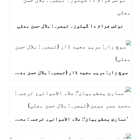
نوٹس فرام دا گیلوز۔ تبصرہ: بلال حسن بھٹی
سوچ زار: مریم مجید ڈار (تبصرہ: بلال حسن بھٹی)
’عمارتِ یعقوبیان‘: علاء الاسوانی، ترجمہ: محمد عمر میمن (تبصرہ: بلال حسن بھٹی)