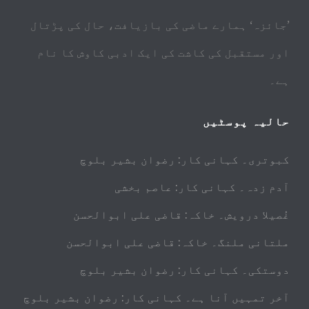
’جائزہ‘ ہمارے ماضی کی بازیافت، حال کی پڑتال
اور مستقبل کی کاشت کی ایک ادبی کاوش کا نام
ہے۔
حالیہ پوسٹیں
کبوتری۔ کہانی کار: رضوان بشیر بلوچ
آدم زدہ۔ کہانی کار: عاصم بخشی
غُصیلا درویش۔ خاکہ: قاضی علی ابوالحسن
ملتانی ملنگ۔ خاکہ: قاضی علی ابوالحسن
دوستکی۔ کہانی کار: رضوان بشیر بلوچ
آخر تمہیں آنا ہے۔ کہانی کار: رضوان بشیر بلوچ