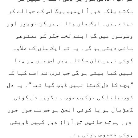
سکتے بلکہ فوراً ایمبوبیگ اس کے حوالے کر
دیتے ہیں۔ ایک ماں پتا نہیں کن سوچوں اور
وسوسوں میں گم اپنے لخت جگر کو مصنوعی
سانس دیتی ہو گی۔ یہ تو ایک ماں کے علاوہ
کوئی نہیں جان سکتا۔ پھر اس ماں پر پتا
نہیں کیا بیتی ہو گی جب نرس نے اسے کہا کہ
”بچے کا دل گھٹا نہیں ڈوب گیا تھا“۔ یہ دل
ڈوب جانا کی ترکیب خوب ہے گویا دل کوئی
گھڑیال ہو یا کوئی انجن ہو جس سے جوں جوں
دور ہوتے جائیں تو آواز دور کہیں ڈوبتی
ہوئی محسوس ہوتی ہے۔