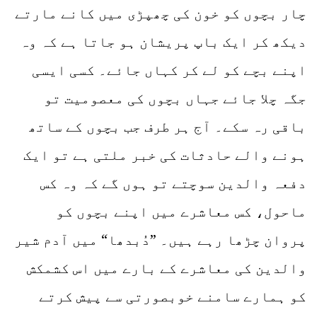
چار بچوں کو خون کی چھپڑی میں کانے مارتے
دیکھ کر ایک باپ پریشان ہو جاتا ہے کہ وہ
اپنے بچے کو لے کر کہاں جائے۔ کسی ایسی
جگہ چلا جائے جہاں بچوں کی معصومیت تو
باقی رہ سکے۔ آج ہر طرف جب بچوں کے ساتھ
ہونے والے حادثات کی خبر ملتی ہے تو ایک
دفعہ والدین سوچتے تو ہوں گے کہ وہ کس
ماحول، کس معاشرے میں اپنے بچوں کو
پروان چڑھا رہے ہیں۔ ”دُبدھا“ میں آدم شیر
والدین کی معاشرے کے بارے میں اس کشمکش
کو ہمارے سامنے خوبصورتی سے پیش کرتے