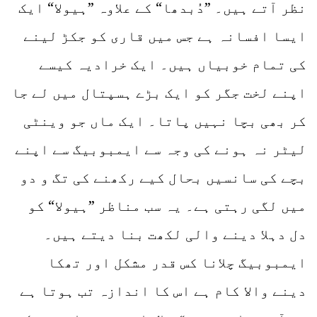
نظر آتے ہیں۔ ”دُبدھا“ کے علاوہ ”ہیولا“ ایک
ایسا افسانہ ہے جس میں قاری کو جکڑ لینے
کی تمام خوبیاں ہیں۔ ایک خرادیہ کیسے
اپنے لخت جگر کو ایک بڑے ہسپتال میں لے جا
کر بھی بچا نہیں پاتا۔ ایک ماں جو وینٹی
لیٹر نہ ہونے کی وجہ سے ایمبوبیگ سے اپنے
بچے کی سانسیں بحال کیے رکھنے کی تگ و دو
میں لگی رہتی ہے۔ یہ سب مناظر ”ہیولا“ کو
دل دہلا دینے والی لکھت بنا دیتے ہیں۔
ایمبوبیگ چلانا کس قدر مشکل اور تھکا
دینے والا کام ہے اس کا اندازہ تب ہوتا ہے