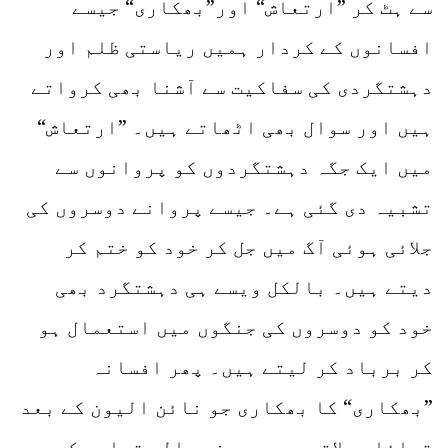
سے ہٹ کر ”ارتعاش“ اور”بھکاری“ جیسے
افسانوں کے کردار ہمیں ریاستی ظلم اور
دہشتگردی کی سفاکیت سے آشنا بھی کرواتے
ہیں اور سوال بھی اٹھاتے ہیں۔ ”ارتعاش“
میں ایک جگہ دہشتگردوں کو پروانوں سے
تشبیہ دی گئی ہے۔ جیسے پروانے دوسروں کی
جلائی ہوئی آگ میں جل کر خود کو ختم کر
دیتے ہیں۔ بالکل ویسے ہی دہشتگرد بھی
خود کو دوسروں کی جنگوں میں استعمال ہو
کر برباد کر لیتے ہیں۔ پھر افسانہ
”بھکاری“ کا بھکاری جو نائن الیون کے بعد
قبائلی علاقوں میں ہونے والی تباہی کی