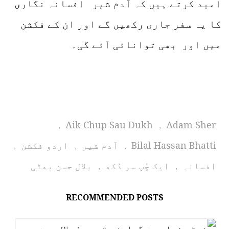
امید کرتے ہیں کہ آدم شیر افسانہ نگاری
کا یہ سفر جاری رکھیں گے اور ان کے فکشن
میں اور بھی توانائی آئے گی۔
Aik Chup Sau Dukh
Adam Sher
,
,
Bilal Hassan Bhatti
آدم شیر
اردو فکشن
,
,
,
افسانہ
ایک چُپ سو دُکھ
بلال حسن بھٹی
,
,
RECOMMENDED POSTS