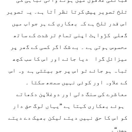
تلخ تصویر پیش کرتا نظر آتا ہے۔ یہ تصویر
اس قدر تلخ ہے کہ بھکاری کے ہر جواب میں
گھلی کڑواہٹ اپنی تمام تر شدت کے ساتھ
محسوس ہوتی ہے ۔ بے شک اگر کسی کے گھر پر
میزائل گرا دیا جائے اور اس کا سب کچھ
تباہ ہو جائے تو اس پر جو بیتتی ہے وہ اس
کے علاوہ اور کوئی نہیں سمجھ سکتا ۔
معاشرے کی سنگ دلی اور دوغلاپن دکھاتے
ہوئے بھکاری کہتا ہے ”یہاں لوگ حق دار
کو اس کا حق نہیں دیتے لیکن بھیک دے دیتے
ہیں“۔