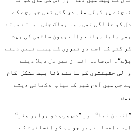
ناچنے پر گولی مار دی گئی تھی جو بچے کے
دل کو جا لگی تھی۔ وہ بھاگ جلی مرتے مرتے
بھی باجا بجانے والے جیون ساتھی کی بچت
کر گئی کہ اسے دو قبروں کے پیسے نہیں دینے
پڑے“۔ اس سادہ انداز میں دل دہلا دینے
والی حقیقتوں کو سامنے لانا بہت مشکل کام
ہے جس میں آدم شیر کامیاب دکھائی دیتے
ہیں۔
”انسان نما“ اور ”دس ضرب دو برابر صفر“
ایسے افسانے ہیں جو ہم کو انسانیت کے