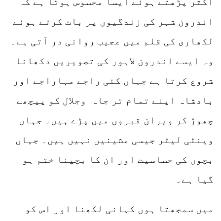
اکثر پڑھتے ہوئے ایسا محسوس ہوتا ہے کہ
اندرون شہر کی زندگیوں پر بات کرتے ہوئے
لکھاری کی قلم میں عجیب روانی در آتی ہے۔
وہ ایسے اندرون لاہور کی تصویریں دکھانا
شروع کرتا ہے جہاں کئی راجے مہاراجے اور
بادشاہ اپنے تمام تر جاہ وجلال کو پیچھے
چھوڑ کر ویران قبروں میں پڑے ہیں۔ جہاں
وینٹی لیٹر جیسی مشینیں نہیں ہیں۔ جہاں
بچوں کی حساسیت اور ان کا بچپنا ختم ہو
گیا ہے۔
میں سمجھتا ہوں کہانی لکھنا اور اس کو