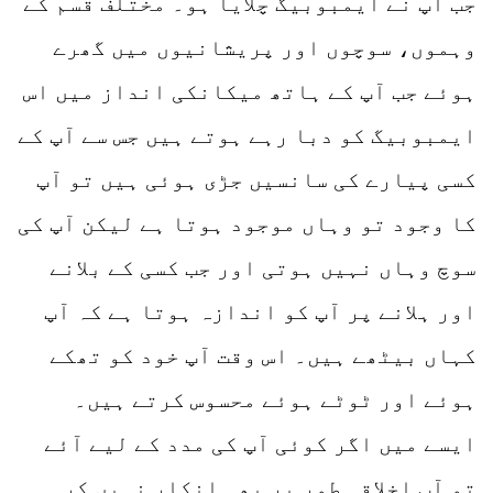
جب آپ نے ایمبوبیگ چلایا ہو۔ مختلف قسم کے
وہموں، سوچوں اور پریشانیوں میں گھرے
ہوئے جب آپ کے ہاتھ میکانکی انداز میں اس
ایمبوبیگ کو دبا رہے ہوتے ہیں جس سے آپ کے
کسی پیارے کی سانسیں جڑی ہوئی ہیں تو آپ
کا وجود تو وہاں موجود ہوتا ہے لیکن آپ کی
سوچ وہاں نہیں ہوتی اور جب کسی کے بلانے
اور ہلانے پر آپ کو اندازہ ہوتا ہے کہ آپ
کہاں بیٹھے ہیں۔ اس وقت آپ خود کو تھکے
ہوئے اور ٹوٹے ہوئے محسوس کرتے ہیں۔
ایسے میں اگر کوئی آپ کی مدد کے لیے آئے
تو آپ اخلاقی طور پر بھی انکار نہیں کر