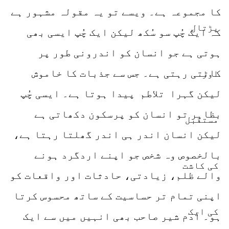
کا مجموعہ ہے۔ ویسے تو یہ مقولہ مشہور ہے
کہ ایک چُپ سو سُکھ لیکن ایک چُپ ایسی بھی
ہوتی ہے جو انسان کو اندرونی طور پر
کاٹتی رہتی ہے۔ جس سے جذبات کا خاموش
لیکن گہرا تلاطم پیدا ہوتا ہے۔ ایسی چُپ
بظاہر تو انسان کو پرسکون دکھاتی ہے
لیکن انسان اندر ہی اندر گھلتا رہتا ہے،
بالخصوص وہ شخص جو اپنے اردگرد ہونے
والے ظلم، زیادتی، حادثات اور واقعات کو
اپنی تمام تر حساسیت کے ساتھ محسوس کرتا
ہو۔ آدم شیر صاحب بھی انہیں میں سے ایک