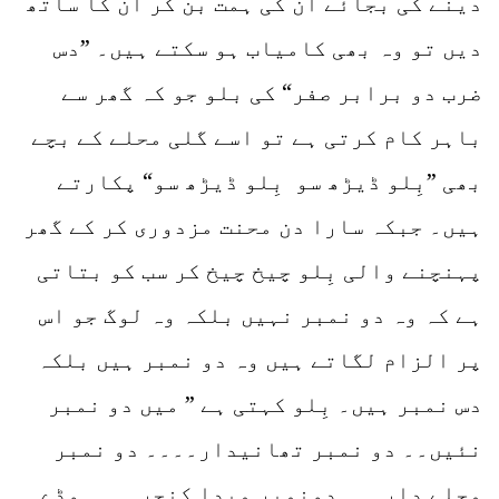
دینے کی بجائے ان کی ہمت بن کر ان کا ساتھ
دیں تو وہ بھی کامیاب ہو سکتے ہیں۔ ”دس
ضرب دو برابر صفر“ کی بلو جو کہ گھر سے
باہر کام کرتی ہے تو اسے گلی محلے کے بچے
بھی ”بِلو ڈیڑھ سو بِلو ڈیڑھ سو“ پکارتے
ہیں۔ جبکہ سارا دن محنت مزدوری کر کے گھر
پہنچنے والی بِلو چیخ چیخ کر سب کو بتاتی
ہے کہ وہ دو نمبر نہیں بلکہ وہ لوگ جو اس
پر الزام لگاتے ہیں وہ دو نمبر ہیں بلکہ
دس نمبر ہیں۔ بِلو کہتی ہے ” میں دو نمبر
نئیں۔۔ دو نمبر تھانیدار۔۔۔۔ دو نمبر
محلے دار۔۔۔ دونمبر میدا کنجر۔۔۔۔ وڈے