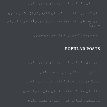
دوستکی۔ کہانی کار: رضوان بشیر بلوچ
آخر تمہیں آنا ہے۔ کہانی کار: رضوان بشیر بلوچ
نبراسِ نظر۔ تصنیف: محمد دین جوہر (تبصرہ: ابرار
حسین)
ایک دوست۔ تحریر: ذوالقرنین سرور
POPULAR POSTS
کبوتری۔ کہانی کار: رضوان بشیر بلوچ
آدم زدہ۔ کہانی کار: عاصم بخشی
غُصیلا درویش۔ خاکہ: قاضی علی ابوالحسن
ملتانی ملنگ۔ خاکہ: قاضی علی ابوالحسن
دوستکی۔ کہانی کار: رضوان بشیر بلوچ