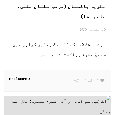
نظریۂ پاکستان (مرتب: سلمان بلتی،
عاصم رضا)
10 اکتوبر, 2020
نوٹ: 1972ء کے لگ بھگ ریڈیو کراچی میں
سقوطِ مشرقی پاکستان اور [...]
Read More
0
0