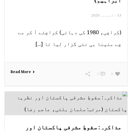
ابراہیم)
13 اکتوبر, 2020
(کراچی، 1980 کی دہائی) کراچئے آ کر مے
چے مئینا بی نئی گزار لیا تا [...]
Read More
0
1
مذاکرہ: سقوطِ مشرقی پاکستان اور