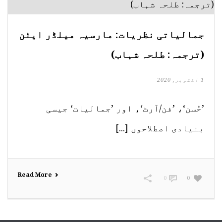
جمالیاتی نظریات: مارسیہ میلڈر ایٹن
(ترجمہ: طلحہ شہاب)
1 اکتوبر, 2020
’حُسن‘، ’فن/آرٹ‘، اور ’جمالیات‘ جیسی
بنیادی اصطلاحوں [...]
Read More
0
0