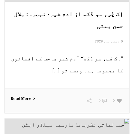
اِک چُپ، سو دُکھ از آدم شیر- تبصرہ: بلال
حسن بھٹی
9 اکتوبر, 2020
”اِک چُپ، سو دُکھ“ آدم شیر صاحب کے افسانوں
کا مجموعہ ہے۔ ویسے تو [...]
Read More
0
0