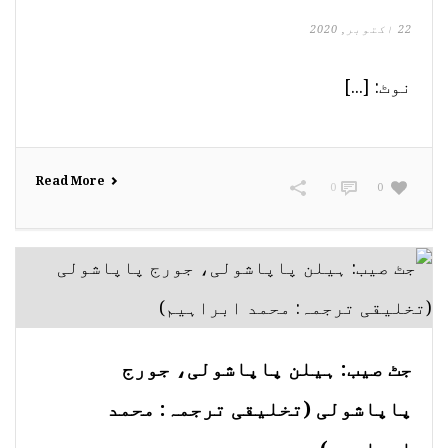
22 اکتوبر, 2020
نوٹ: [...]
Read More
0
0
جٹ صیب: ہیلن پاپاشولی، جورج
پاپاشولی (تخلیقی ترجمہ: محمد