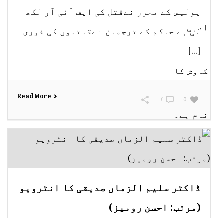
پولیس کے محرر نےقتل کی ایف آئی آر لکھ
لی ہے حاکم کے ترجمان نےقاتلوں کی فوری
[...]
Read More
0
0
ڈاکٹر سلیم الزماں صدیقی کا انٹرویو
(مرتب: احسن رومیز)