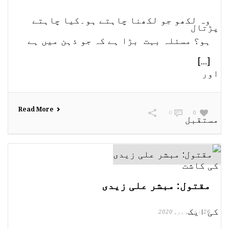
وہ لکھو جو لکھنا چاہتے ہو۔کیا چاہتے
ہو؟ مسئلہ بہت بڑا ہے کہ جو ذہن میں ہے
[...]
Read More
0
0
مقتول: مبشر علی زیدی
26 اکتوبر, 2020