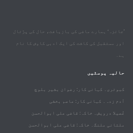
’جائزہ‘ ہمارے ماضی کی بازیافت، حال کی پڑتال
اور مستقبل کی کاشت کی ایک ادبی کاوش کا نام
ہے۔
حالیہ پوسٹیں
کبوتری۔ کہانی کار: رضوان بشیر بلوچ
آدم زدہ۔ کہانی کار: عاصم بخشی
غُصیلا درویش۔ خاکہ: قاضی علی ابوالحسن
ملتانی ملنگ۔ خاکہ: قاضی علی ابوالحسن