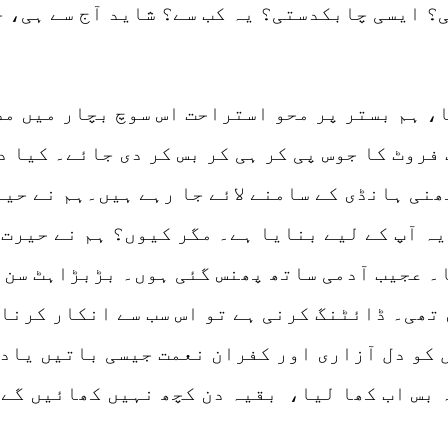
 ایسی چابکدستی؟ یہ کب سے؟ شاید آج سے ہی، ج
، ہم بستر پر محو استراحت اس سوچ بچار میں مص
 فروٹ کا جوس پی کر ہی کر بس کر دی جائے۔ کیا 
نی ہانڈی کے سامنے لائے جا رہے ہیں۔ہم نے حیر
یہ آپ کے لیے بنایا ہے۔ مگر کیوں؟ ہم نے حیرت
۔ عجیب آدمی ساتھ پھنس گئی ہوں۔ بڑبڑاہٹ سن 
تھی۔ ڈائٹنگ کرنی ہے تو اس سب سے انکار کرنا 
ل کو دل آزاری اور کفران نعمت جیسی باتیں یاد
ہ بس اب کھا لیا، بقیہ دن کچھ نہیں کھائیں گے