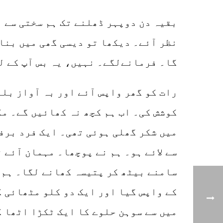
بقیہ دن دوپہر ڈھلنے تک ہم سختی سے 
نظر آئے۔ دیکھا تو دیسی گھی میں بنا 
گا۔ فرمانےلگے۔ نہیں، یہ بس آپ کے ل
رات کو گھر واپس آئے اور بہ آواز بلن
کوشش کی۔ اب ہم کچھ نہ کھائیں گے۔ مگر
میں شکر گھلی ہوئی تھی۔ ایک فرد برف
سے لائے ہو۔ ہم نے پوچھا۔ مہمان آئے ت
سامنے بیٹھ کر پتیسہ کھانے لگا۔ ہم ا
کے واپس گیا اور ایک دو کلو مٹھائی ک
میں سے سوہن حلوے کا ایک ٹکڑا اٹھا 