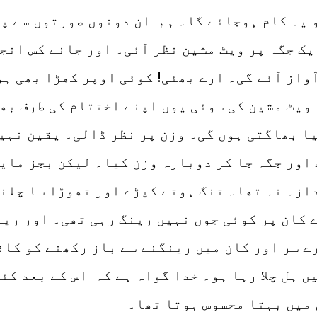
 یہ کام ہوجائے گا۔ ہم ان دونوں صورتوں سے پ
ک جگہ پر ویٹ مشین نظر آئی۔ اور جانے کس انجا
آواز آئے گی۔ ارے بھئی! کوئی اوپر کھڑا بھی ہ
ویٹ مشین کی سوئی یوں اپنے اختتام کی طرف بھا
ا بھاگتی ہوں گی۔ وزن پر نظر ڈالی۔ یقین نہیں
 اور جگہ جا کر دوبارہ وزن کیا۔ لیکن بجز مای
ازہ نہ تھا۔ تنگ ہوتے کپڑے اور تھوڑا سا چلن
 کان پر کوئی جوں نہیں رینگ رہی تھی۔ اور ری
ے سر اور کان میں رینگنے سے باز رکھنے کو کاف
 ہل چلا رہا ہو۔ خدا گواہ ہے کہ اس کے بعد کئ
 میں بہتا محسوس ہوتا تھا۔