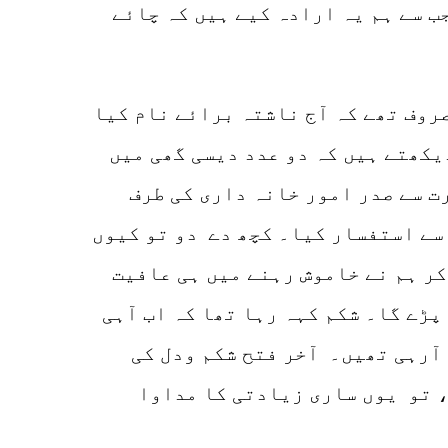
ب سے ہم یہ ارادہ کیے ہیں کہ چائے
روف تھے کہ آج ناشتہ برائے نام کیا
دیکھتے ہیں کہ دو عدد دیسی گھی میں
ت سے صدر امور خانہ داری کی طرف
 سے استفسار کیا۔ کچھ دے دو تو کیوں
کر ہم نے خاموش رہنے میں ہی عافیت
پڑے گا۔ شکم کہہ رہا تھا کہ اب آہی
 آرہی تھیں۔ آخر فتح شکم ودل کی
، تو یوں ساری زیادتی کا مداوا