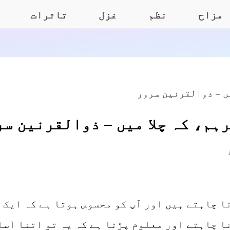
مزاح
نظم
غزل
تاثرات
ہم، کہ چلا میں – ذوالقرنین سر
ا چاہتے ہیں اور آپ کو محسوس ہوتا ہے کہ ایک 
ا چاہتے اور معلوم پڑتا ہے کہ یہ تو اتنا آسا