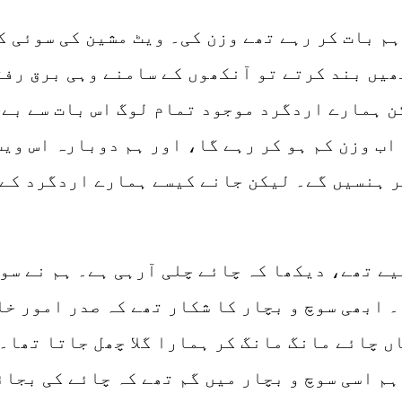
ہم بات کر رہے تھے وزن کی۔ ویٹ مشین کی سوئی 
ھیں بند کرتے تو آنکھوں کے سامنے وہی برق رف
 ہمارے اردگرد موجود تمام لوگ اس بات سے بےخب
اب وزن کم ہو کر رہے گا، اور ہم دوبارہ اس ویٹ
پر ہنسیں گے۔ لیکن جانے کیسے ہمارے اردگرد کے
ے تھے، دیکھا کہ چائے چلی آرہی ہے۔ ہم نے سوچ
 ابھی سوچ و بچار کا شکار تھے کہ صدر امور خا
ں چائے مانگ مانگ کر ہمارا گلا چھل جاتا تھا۔
م اسی سوچ و بچار میں گم تھے کہ چائے کی بجائ