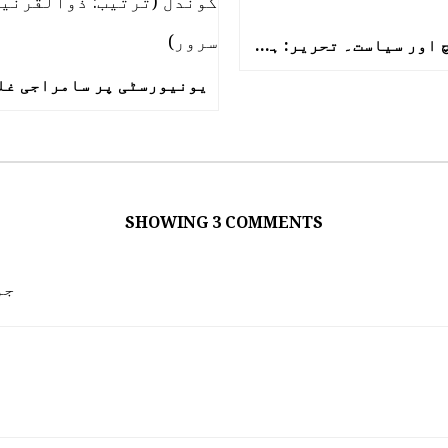
فن، سچ اور سیاست۔ تحریر: ہیرلڈ پنٹر (ترجمہ: اجمل کمال)
SHOWING 3 COMMENTS
جو