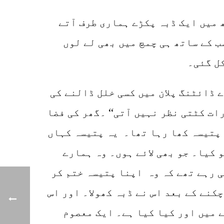
 میں ایک ڈبہ پکڑے ہماری طرف آتے
 کے ساتھ ہی چمچ میں بھی لے لوں
ل گئی۔
 ڈائٹنگ پلان میں کسی خلل ڈالنے کی
ات کٹتی نظر نہیں آتی‘‘ ۔گھر کی فضا
 پتیسہ کھا رہا تھا۔ یہ پتیسہ کہاں
و کیا۔ جو بھی لائے ہوں۔ وہ ہمارے
ی رہے تھے کہ وہ اپنا پتیسہ ختم کر
کنے کے بعد اس نے ڈبہ کھولا۔ اور اس
 میں اور کیا کیا ہے۔ ایک معصوم