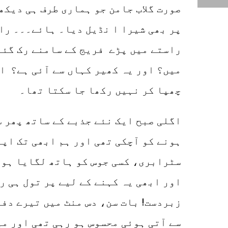
صورت گلاب جامن جو ہماری طرف ہی دیکھ
پر بھی شیرا ا نڈیل دیا۔ ہائے۔۔۔ را
راستے میں پڑے فریج کے سامنے رک گئے۔ 
میں؟ اور یہ کھیر کہاں سے آئی ہے؟ اب
چھپا کر نہیں رکھا جا سکتا تھا۔
اگلی صبح ایک نئے جذبے کے ساتھ پھر س
ہونے کو آچکی تھی اور ہم ابھی تک اپن
سٹرابری، کسی جوس کو ہاتھ لگایا ہو۔
اور ابھی یہ کہنے کے لیے پر تول ہی ر
زبردست! بات سن، دس منٹ میں تیرے دفت
سے آتی ہوئی محسوس ہو رہی تھی اور می