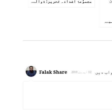
مجموُعۂ اضداد۔ تحریر: ذوالقرنین سرور
یونیورسٹی پر سامراجی غلبہ۔ تحریر: حارث ظہور گوندل (ترتیب: ذوالقرنین سرور)
اب دیں
Falak Share
12 اپریل, 2019