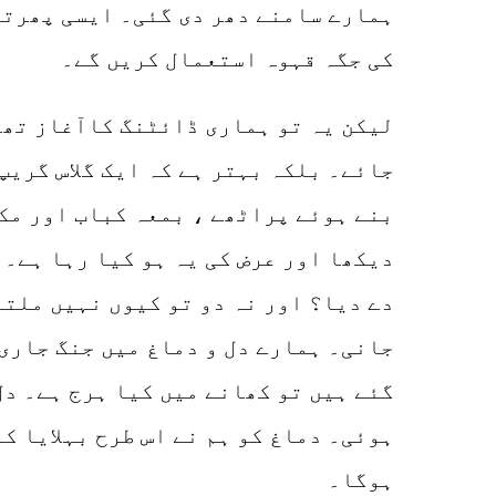
ہمارے سامنے دھر دی گئی۔ ایسی پھرتی؟
کی جگہ قہوہ استعمال کریں گے۔
لیکن یہ تو ہماری ڈائٹنگ کاآغاز تھا
جائے۔ بلکہ بہتر ہے کہ ایک گلاس گریپ
بنے ہوئے پراٹھے ، بمعہ کباب اور مکھ
دیکھا اور عرض کی یہ ہو کیا رہا ہے۔ 
دے دیا؟ اور نہ دو تو کیوں نہیں ملتا
جانی۔ ہمارے دل و دماغ میں جنگ جاری 
گئے ہیں تو کھانے میں کیا ہرج ہے۔ د
ہوئی۔ دماغ کو ہم نے اس طرح بہلایا ک
ہوگا۔