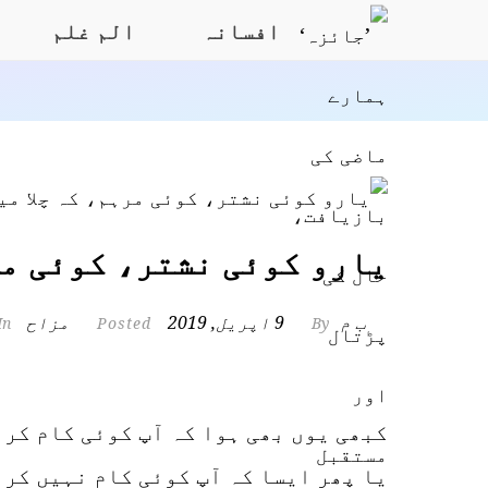
افسانہ
الم غلم
یارو کوئی نشتر، کوئی مر
ب م
9 اپریل, 2019
مزاح
In
Posted
By
کبھی یوں بھی ہوا کہ آپ کوئی کام کرن
یا پھر ایسا کہ آپ کوئی کام نہیں کرن