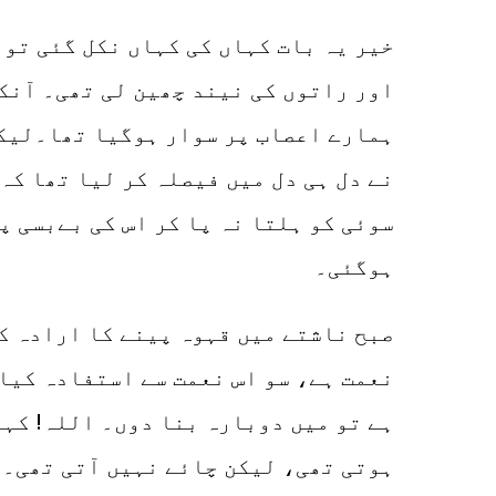
خیر یہ بات کہاں کی کہاں نکل گئی تو 
اور راتوں کی نیند چھین لی تھی۔ آنک
ہمارے اعصاب پر سوار ہوگیا تھا۔لیکن
نے دل ہی دل میں فیصلہ کر لیا تھا کہ 
سوئی کو ہلتا نہ پا کر اس کی بےبسی 
ہوگئی۔
صبح ناشتے میں قہوہ پینے کا ارادہ کی
نعمت ہے، سو اس نعمت سے استفادہ کیا۔
ہے تو میں دوبارہ بنا دوں۔ اللہ! کہا
ہوتی تھی، لیکن چائے نہیں آتی تھی۔ ہ