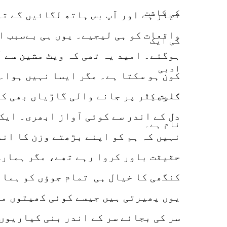
تیار ہے اور آپ بس ہاتھ لگائیں گے تو
واقعات کو ہی لیجیے۔ یوں ہی بےسبب ای
ہوگئے۔ امید یہ تھی کہ ویٹ مشین سے 
کون ہو سکتا ہے۔ مگر ایسا نہیں ہوا۔ 
کلومیٹر پر جانے والی گاڑیاں بھی کی
دل کے اندر سے کوئی آواز ابھری۔ ایک
نہیں کہ ہم کو اپنے بڑھتے وزن کا اند
حقیقت باور کروا رہے تھے، مگر ہمارے
کنگھی کا خیال ہی تمام جوؤں کو ہمار
یوں پھیرتی ہیں جیسے کوئی کھیتوں میں
سر کی بجائے سر کے اندر بنی کیاریوں