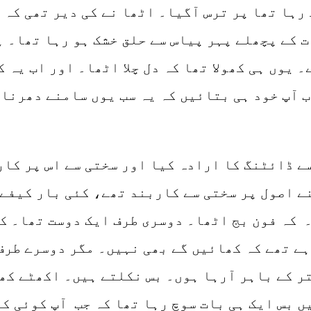
 رہا تھا پر ترس آگیا۔ اٹھا نے کی دیر تھی کہ
ت کے پچھلے پہر پیاس سے حلق خشک ہو رہا تھا۔ 
یوں ہی کھولا تھا کہ دل چلا اٹھا۔ اور اب یہ ک
 آپ خود ہی بتائیں کہ یہ سب یوں سامنے دھرنا 
ے ڈائٹنگ کا ارادہ کیا اور سختی سے اس پر کار
ے اصول پر سختی سے کاربند تھے، کئی بار کیفے 
 کہ فون بج اٹھا۔ دوسری طرف ایک دوست تھا۔ کھ
ہے تھے کہ کھائیں گے بھی نہیں۔ مگر دوسرے طر
ر کے باہر آرہا ہوں۔ بس نکلتے ہیں۔ اکھٹے کھ
ں بس ایک ہی بات سوچ رہا تھا کہ جب آپ کوئی ک