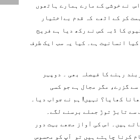
 اس نے خوشی کے مارے ہمارے ہاتھوں
ہمت کر کے اٹھے کہ قدم بےاختیار
یوی کا ڈبہ کس نے رکھ دیا ہے فریج
کیا انسانیت ہے۔ کیا یہ سب ایک طرف
بند رہنے کا فیصلہ بھی ۔ دوپہر
سے گزرے، مگر مجال ہے جو کسی
انا کھایا؟ نہیں! ہم نے جواب دیا۔
ف سے تابڑ توڑ جملے برسنے لگے۔
اتے ہیں۔ اس کی آواز مجھے بہت دور
ام کرنا چاہتے ہیں تو آپ کو محسوس