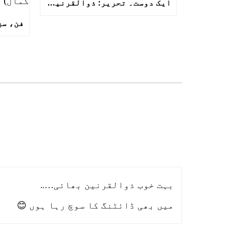
ایک دوست۔ تحریر: ذوالقرنین سرور
بہت خوب ذوالقرنین بھائی…..
میں بھی ڈائٹنگ کا سوچ رہا ہوں 😊