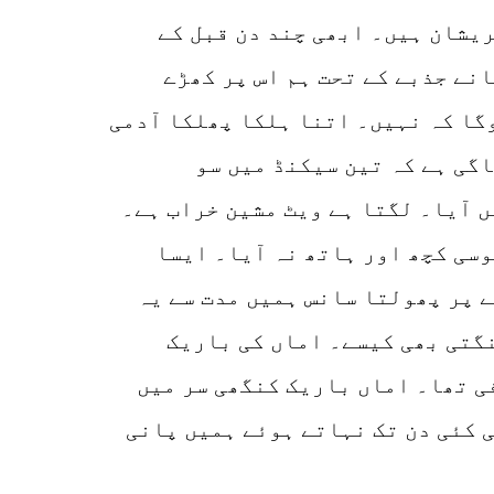
ریشان ہیں۔ ابھی چند دن قبل کے
نے جذبے کے تحت ہم اس پر کھڑے
وگا کہ نہیں۔ اتنا ہلکا پھلکا آدمی
گی ہے کہ تین سیکنڈ میں سو
 آیا۔ لگتا ہے ویٹ مشین خراب ہے۔
وسی کچھ اور ہاتھ نہ آیا۔ ایسا
ے پر پھولتا سانس ہمیں مدت سے یہ
نگتی بھی کیسے۔ اماں کی باریک
ی تھا۔ اماں باریک کنگھی سر میں
ی کئی دن تک نہاتے ہوئے ہمیں پانی