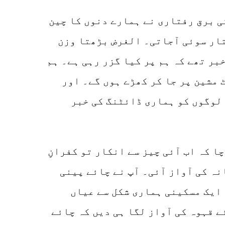
کی برق رفتاری نے ہمارے دنوں کا چین
تار سوئی آجاتی۔ الغرض بڑھتا وزن
ر تھے کہ ہم پر کیا گزر رہی ہے۔ ہم
 مشین پر جا کر کھڑے ہوں گے۔ اور
 لوگوں کو ہماری ڈائٹنگ کی خبر
ا کہ اب آئی چیز سے انکار تو کفرانِ
نہ کی آواز آئی۔ آپ نے چائے پینی
 ایک مسکینی ہماری شکل سے عیاں
ے قہوہ کی آواز لگا ہی دیں کہ چائے