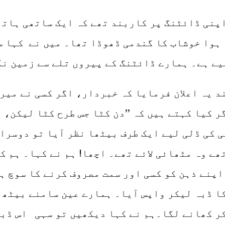
اپنی ڈائٹنگ پر کاربند تھے کہ ایک ساتھی ہاتھ
ہوا خوشاب کا گندمی ڈھوڈا تھا۔ میں نے کہا سب
یے ہے۔ ہمارے ڈائٹنگ کے پیروں تلے سے زمین نک
د یہ اعلان فرمایا کہ خبردار، اگر کسی نے میرے
 کیا کہتے ہیں کہ ’’دن کٹا جس طرح کٹا لیکن، ر
ی کی ڈلی لیے ایک طرف بیٹھا نظر آیا تو دوسرا
ھے وہ مٹھائی لائے تھے۔ اچھا! ہم نے کہا۔ ہم ک
پنے ذہن کو کسی اور سمت مصروف کرنے کا سوچ ہ
ا ڈبہ لیکر واپس آیا۔ ہمارے عین سامنے بیٹھ چ
کر کھانے لگا۔ہم نے کہا دیکھیں تو سہی اس ڈبے