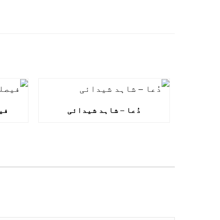
دُعا – شاہد شیدائی
فی