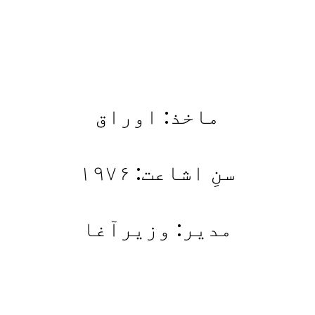
ماخذ: اوراق
سنِ اشاعت: ۱۹۷۶
مدیر: وزیرآغا