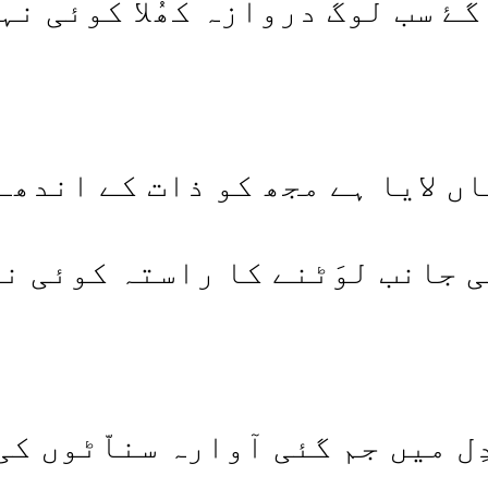
گۓ سب لوگ دروازہ کھُلا کوئی نہ
اں لایا ہے مجھ کو ذات کے اندھے
 جانب لوَٹنے کا راستہ کوئی ن
دِل میں جم گئی آوارہ سناّٹوں کی