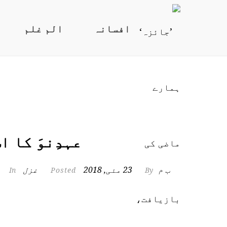
افسانہ
الم غلم
عہدِنوَ کا 
ب م
23 مئی, 2018
غزل
In
Posted
By