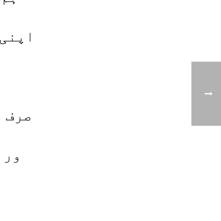
اپنی 
صرف ص
ورن