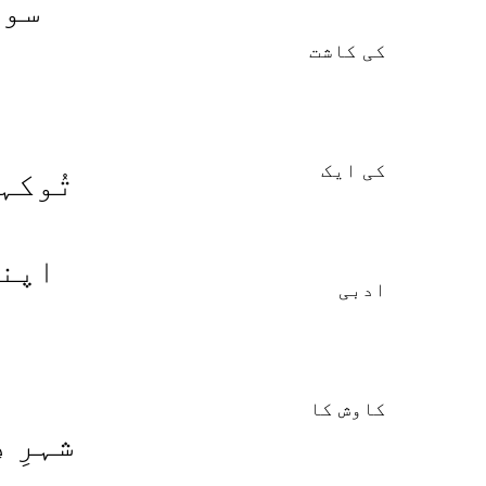
سو 
تُوکہ
اپنی
شہرِ 