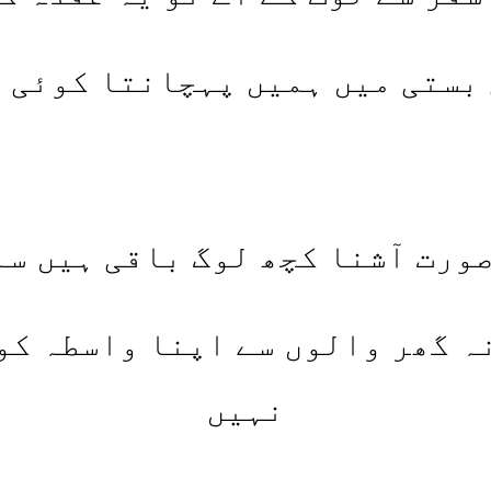
بستی میں ہمیں پہچانتا کوئی 
ورت آشنا کچھ لوگ باقی ہیں س
ہ گھر والوں سے اپنا واسطہ کو
نہیں