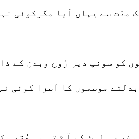
 مدّت سے یہاں آیا مگرکوئی نہ
ں کو سونپ دیں رُوح وبدن کے ذا
 بدلتے موسموں کا آسرا کوئی نہ
سفر سے لوٹ کے آۓ تو یہ عُقدہ کھُ