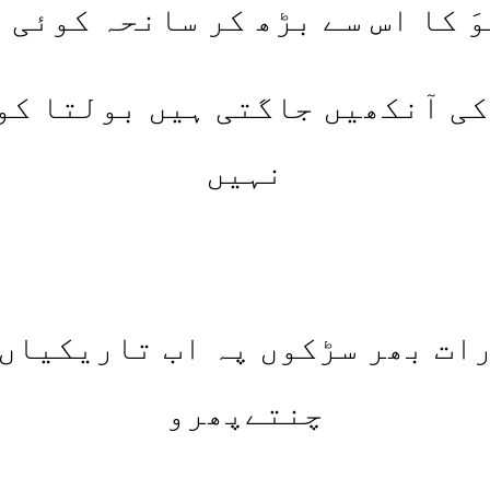
وَ کا اس سے بڑھ کر سانحہ کوئی 
کی آنکھیں جاگتی ہیں بولتا کو
نہیں
ات بھر سڑکوں پہ اب تاریکیاں
چنتےپھرو