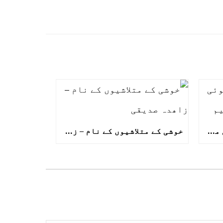
رہے مکاں نہ سفر میں کوئی مکیں دیکھا – افتخار نسیم
خوشی کے متلاشیوں کے نام – زاھدہ صدیقی