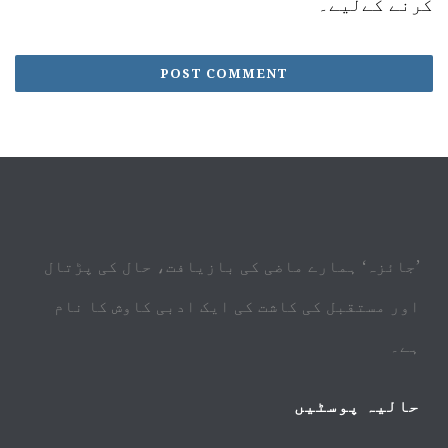
کرنے کےلیے۔
’جائزہ‘ ہمارے ماضی کی بازیافت، حال کی پڑتال
اور مستقبل کی کاشت کی ایک ادبی کاوش کا نام
ہے۔
حالیہ پوسٹیں