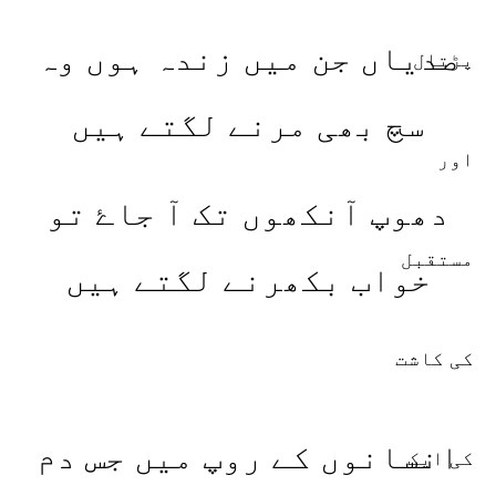
صدیاں جن میں زندہ ہوں وہ
سچ بھی مرنے لگتے ہیں
دھوپ آنکھوں تک آ جاۓ تو
خواب بکھرنے لگتے ہیں
انسانوں کے روپ میں جس دم