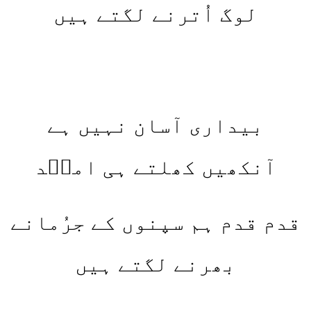
لوگ اُترنے لگتے ہیں
بیداری آسان نہیں ہے
آنکھیں کھلتے ہی امجؔد
قدم قدم ہم سپنوں کے جرُمانے
بھرنے لگتے ہیں