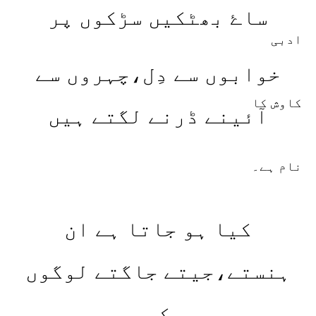
ساۓ بھٹکیں سڑکوں پر
خوابوں سے دِل،چہروں سے
آئینے ڈرنے لگتے ہیں
کیا ہو جاتا ہے ان
ہنستے،جیتے جاگتے لوگوں
کو