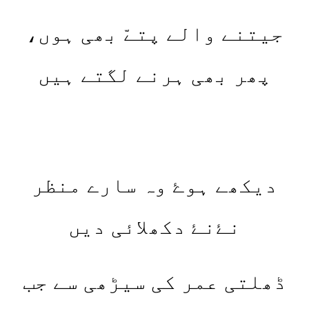
جیتنے والے پتےّ بھی ہوں،
پھر بھی ہرنے لگتے ہیں
دیکھے ہوۓ وہ سارے منظر
نۓنۓ دکھلائی دیں
ڈھلتی عمر کی سیڑھی سے جب