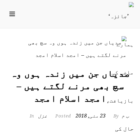
صدیاں جن میں زندہ ہوں وہ
سچ بھی مرنے لگتے ہیں –
امجد اسلام امجد
ب م
23 مئی, 2018
غزل
In
Posted
By