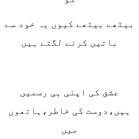
بیٹھے بیٹھے کیوں یہ خود سے
باتیں کرنے لگتے ہیں
عشق کی اپنی ہی رسمیں
ہیں،دوست کی خاطر،ہاتھوں
میں