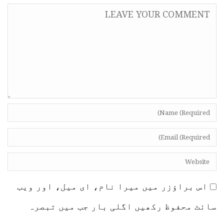
اس براؤزر میں میرا نام، ای میل، اور ویب
سائٹ محفوظ رکھیں اگلی بار جب میں تبصرہ