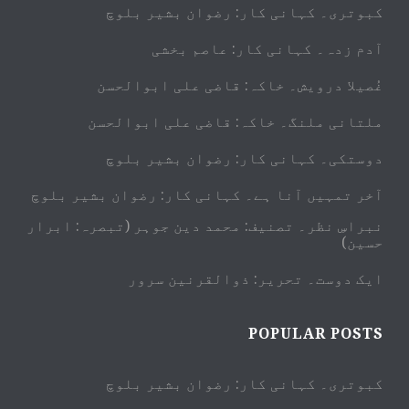
کبوتری۔ کہانی کار: رضوان بشیر بلوچ
آدم زدہ۔ کہانی کار: عاصم بخشی
غُصیلا درویش۔ خاکہ: قاضی علی ابوالحسن
ملتانی ملنگ۔ خاکہ: قاضی علی ابوالحسن
دوستکی۔ کہانی کار: رضوان بشیر بلوچ
آخر تمہیں آنا ہے۔ کہانی کار: رضوان بشیر بلوچ
نبراسِ نظر۔ تصنیف: محمد دین جوہر (تبصرہ: ابرار
حسین)
ایک دوست۔ تحریر: ذوالقرنین سرور
POPULAR POSTS
کبوتری۔ کہانی کار: رضوان بشیر بلوچ