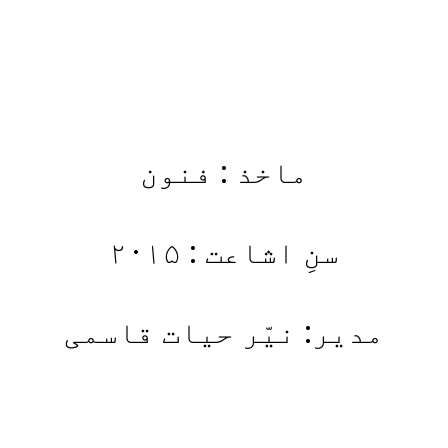
ماخذ : فنون
سنِ اشاعت : ۲۰۱۵
مدیر: نیّر حیات قاسمی