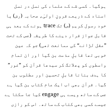
ہوگیا۔ کسی شے کے علماء کی نسل در نسل
اسناد کے ذریعے قرونِ اولیٰ، صحابہ (رض) یا
خود رسول کریم (ص) تک trace ہونے کے بعد ہی
قابل جواز قرار دینے کا طریقہ (جس کے تحت
”عقل لڑانے“ کی ممانعت تھی) جو کہ عین
خوبی تھا قابلِ مذمت بن گیا اور ان تمام
واسطوں کو پھلانگ کر سیدھا قرآن کو ”غور”
کا ہدف بنانا قابلِ تحسین اور مطلوب بن
گیا۔ قرآن بھی اب ایک عام کتاب بن گیا ہے
جس کے ساتھ ویسے ہی engage کیا جا سکتا ہے
جیسے کسی بھی کتاب کے ساتھ۔ اس کو رازی