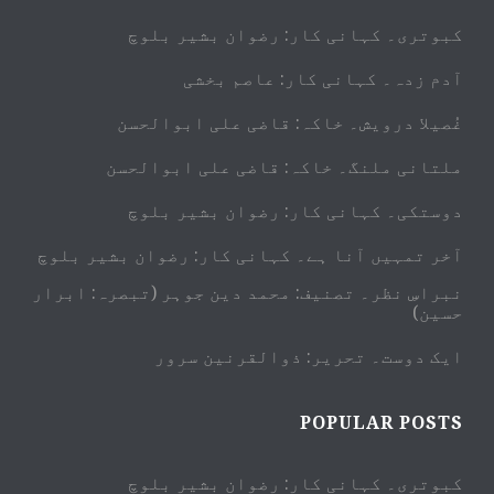
کبوتری۔ کہانی کار: رضوان بشیر بلوچ
آدم زدہ۔ کہانی کار: عاصم بخشی
غُصیلا درویش۔ خاکہ: قاضی علی ابوالحسن
ملتانی ملنگ۔ خاکہ: قاضی علی ابوالحسن
دوستکی۔ کہانی کار: رضوان بشیر بلوچ
آخر تمہیں آنا ہے۔ کہانی کار: رضوان بشیر بلوچ
نبراسِ نظر۔ تصنیف: محمد دین جوہر (تبصرہ: ابرار
حسین)
ایک دوست۔ تحریر: ذوالقرنین سرور
POPULAR POSTS
کبوتری۔ کہانی کار: رضوان بشیر بلوچ