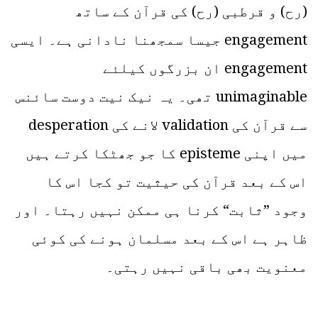
(رح) و قرطبی (رح) کی قرآن کے ساتھ
engagement جیسا سمجھنا نادانی ہے۔ ایسی
engagement ان بزرگوں کیلئے
unimaginable تھی۔ یہ نیک نیت دوست سائنس
سے قرآن کی validation لانے کی desperation
میں اپنی episteme کا جو جھٹکا کرتے ہیں
اس کے بعد قرآن کی حیثیت تو کجا اس کا
وجود ”ثابت“ کرنا ہی ممکن نہیں رہتا۔ اور
ظاہر ہے اس کے بعد مسلمان ہونے کی کوئی
معنویت بھی باقی نہیں رہتی۔