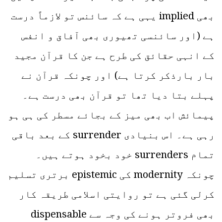
بھی implied یہی ہے کہ سائنس تو لازماً درست
ہے (اور سائنسی تھیوری بھی آفاق و انفس
کے انہی حقائق کی طرح ہے جن کا قرآن مجید
بار بارذکر کرتا ہے) اور چونکہ قرآن نے
پہلے بتا دیا تھا تو قرآن بھی درست ہے۔
پیمائش اب بھی میز کے بجائے مسطر کی ہی ہو
رہی ہے۔ اس بنیادی surrender کے بعد باقی
تمام surrenders خود بخود ہوتے ہیں۔
چونکہ modernity کی epistemic برتری تسلیم
کرلی گئی ہے تو روایتی اسلامی طریقہ کار
بھی فروتر ہونے کی وجہ سے dispensable