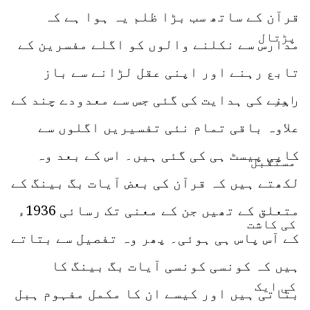
قرآن کے ساتھ سب بڑا ظلم یہ ہوا ہے کہ
مدارس سے نکلنے والوں کو اگلے مفسرین کے
تابع رہنے اور اپنی عقل لڑانے سے باز
رہنے کی ہدایت کی گئی جس سے معدودے چند کے
علاوہ باقی تمام نئی تفسیریں اگلوں سے
کاپی پیسٹ ہی کی گئی ہیں۔ اس کے بعد وہ
لکھتے ہیں کہ قرآن کی بعض آیات بگ بینگ کے
متعلق کے تھیں جن کے معنی تک رسائی 1936ء
کے آس پاس ہی ہوئی۔ پھر وہ تفصیل سے بتاتے
ہیں کہ کونسی کونسی آیات بگ بینگ کا
بتاتی ہیں اور کیسے ان کا مکمل مفہوم ہبل