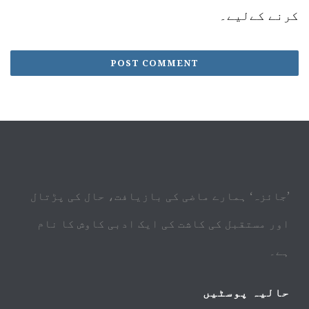
کرنے کےلیے۔
’جائزہ‘ ہمارے ماضی کی بازیافت، حال کی پڑتال
اور مستقبل کی کاشت کی ایک ادبی کاوش کا نام
ہے۔
حالیہ پوسٹیں