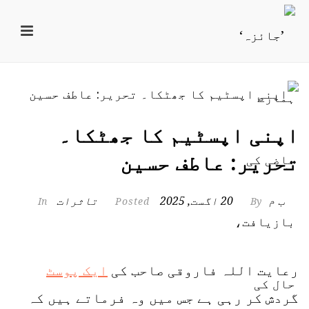
اپنی اپسٹیم کا جھٹکا۔
تحریر: عاطف حسین
ب م
20 اگست, 2025
تاثرات
In
Posted
By
رعایت اللہ فاروقی صاحب کی
ایک پوسٹ
گردش کر رہی ہے جس میں وہ فرماتے ہیں کہ