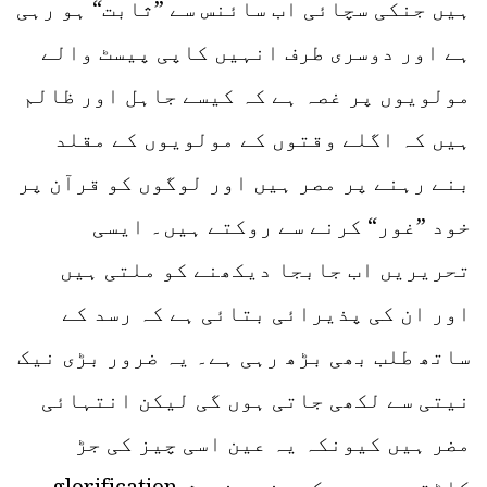
ہیں جنکی سچائی اب سائنس سے ”ثابت“ ہو رہی
ہے اور دوسری طرف انہیں کاپی پیسٹ والے
مولویوں پر غصہ ہے کہ کیسے جاہل اور ظالم
ہیں کہ اگلے وقتوں کے مولویوں کے مقلد
بنے رہنے پر مصر ہیں اور لوگوں کو قرآن پر
خود ”غور“ کرنے سے روکتے ہیں۔ ایسی
تحریریں اب جابجا دیکھنے کو ملتی ہیں
اور ان کی پذیرائی بتائی ہے کہ رسد کے
ساتھ طلب بھی بڑھ رہی ہے۔ یہ ضرور بڑی نیک
نیتی سے لکھی جاتی ہوں گی لیکن انتہائی
مضر ہیں کیونکہ یہ عین اسی چیز کی جڑ