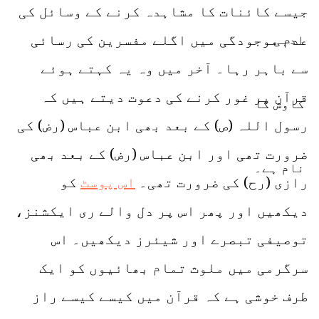
جیسے کائنات کا مشاہدہ کرنے کے وسائل کی
عدم موجودگی میں اگلے مفسرین کی رسائی
سے باہر رہا۔ آخر میں وہ یہ کہتے ہوئے
قرآن پر غور کرنے کی دعوت دیتے ہیں کہ
رسول اللہ (ص) کے بعد بھی ابن عباس (رض) کی
ضرورت تھی اور ابن عباس (رض) کے بعد بھی
رازی (رح) کی ضرورت تھی۔
اس پوسٹ
کو
دیکھیں اور پھر اس پر دل والے ری ایکشنز،
توصیفی تبصرے اور شیئرز دیکھیں۔ اس
سرگرمی میں ملوث تمام بھائیوں کو ایک
طرف خوشی ہے کہ قرآن میں کیسے کیسے راز