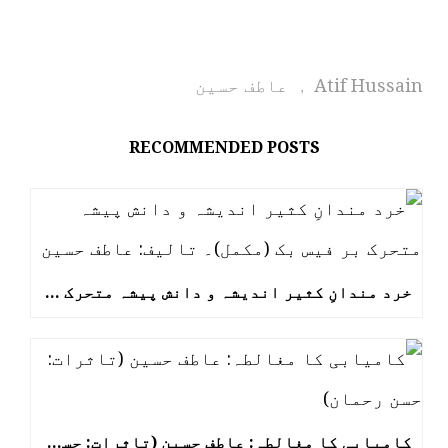
Atif Hussain
عاطف حسین
,
RECOMMENDED POSTS
خرد مندانِ کثیر اندیشہ و دانش پیشہ متحرک بر فیس بک (مکمل)۔ تالیف: عاطف حسین
کامیابی کا مغالطہ: عاطف حسین (تاثرات: حسن رحمان)