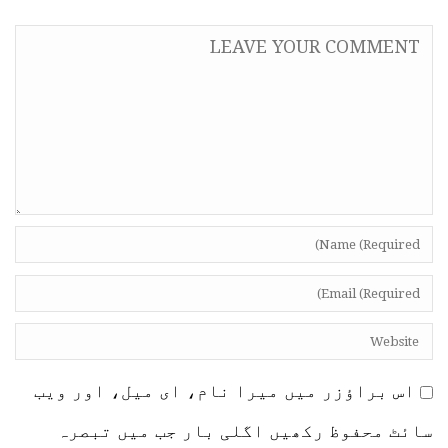
اس براؤزر میں میرا نام، ای میل، اور ویب
سائٹ محفوظ رکھیں اگلی بار جب میں تبصرہ