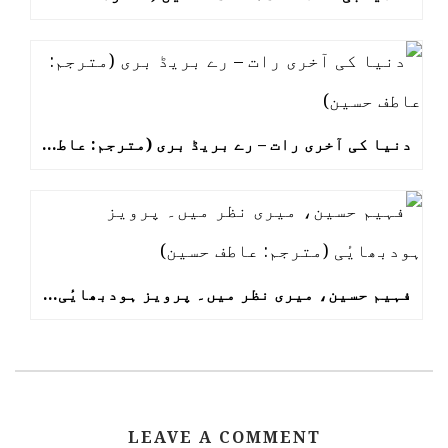
دنیا کی آخری رات – رے بریڈ بری (مترجم: عاطف حسین)
فہیم حسین، میری نظر میں۔ پرویز ہودبھایٔی (مترجم: عاطف حسین)
LEAVE A COMMENT