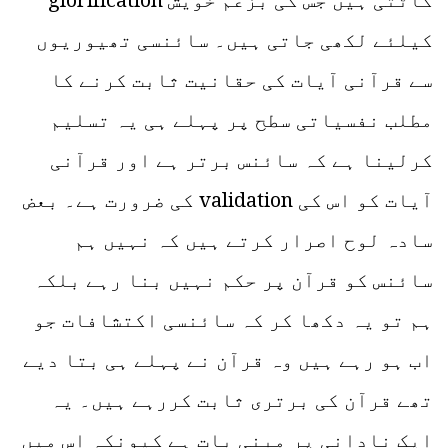
کاٹتی ہیں جس کی بزعم خویش glorification
کیلئے لکھی جاتی ہیں۔ سائنسی تھیوریوں
سے قرآنی آیات کی حقانیت ثابت کرنے کا
مطلب نفسیاتی سطح پر پہلے ہی یہ تسلیم
کرلینا ہے کہ سائنس برتر ہے اور قرآنی
آیات کو اس کی validation کی ضرورت ہے۔ بعض
سادہ لوح اصرار کرتے ہیں کہ نہیں ہم
سائنس کو قرآن پر حکم نہیں بنا رہے بلکہ
ہم تو یہ دکھا کر کہ سائنسی اکتشافات جو
اب ہو رہے ہیں وہ قرآن نے پہلے ہی بتا دیے
تھے قرآن کی برتری ثابت کررہے ہیں۔ یہ
ایک نادانی پر مبنی بات ہے کیونکہ اس میں