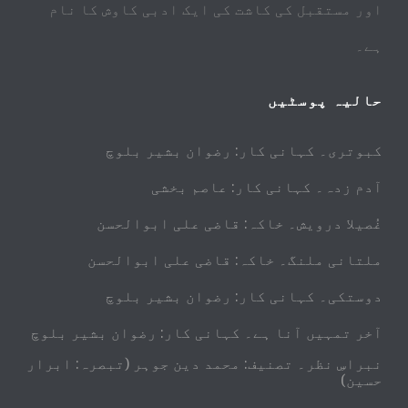
اور مستقبل کی کاشت کی ایک ادبی کاوش کا نام
ہے۔
حالیہ پوسٹیں
کبوتری۔ کہانی کار: رضوان بشیر بلوچ
آدم زدہ۔ کہانی کار: عاصم بخشی
غُصیلا درویش۔ خاکہ: قاضی علی ابوالحسن
ملتانی ملنگ۔ خاکہ: قاضی علی ابوالحسن
دوستکی۔ کہانی کار: رضوان بشیر بلوچ
آخر تمہیں آنا ہے۔ کہانی کار: رضوان بشیر بلوچ
نبراسِ نظر۔ تصنیف: محمد دین جوہر (تبصرہ: ابرار
حسین)