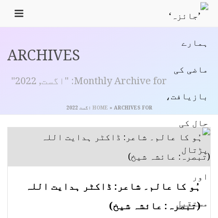
ARCHIVES
Monthly Archive for: "اگست, 2022"
ARCHIVES FOR اگست 2022
»
HOME
ہُو کا عالم۔ شاعر: ڈاکٹر ہدایت اللہ
(تبصرہ: عائشہ شیخ)