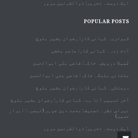
ایک دوست۔ تحریر: ذوالقرنین سرور
POPULAR POSTS
کبوتری۔ کہانی کار: رضوان بشیر بلوچ
آدم زدہ۔ کہانی کار: عاصم بخشی
غُصیلا درویش۔ خاکہ: قاضی علی ابوالحسن
ملتانی ملنگ۔ خاکہ: قاضی علی ابوالحسن
دوستکی۔ کہانی کار: رضوان بشیر بلوچ
آخر تمہیں آنا ہے۔ کہانی کار: رضوان بشیر بلوچ
نبراسِ نظر۔ تصنیف: محمد دین جوہر (تبصرہ: ابرار
حسین)
ایک دوست۔ تحریر: ذوالقرنین سرور