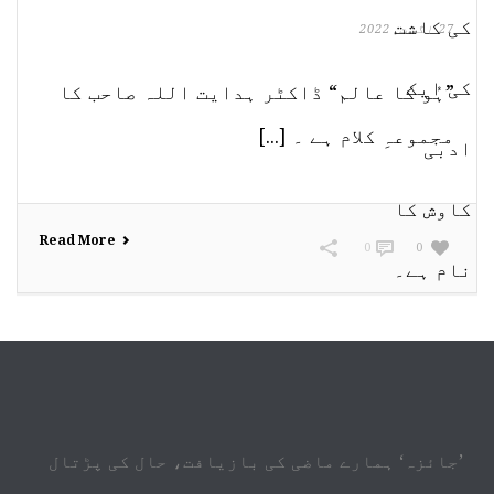
27 اگست, 2022
”ہُو کا عالم“ ڈاکٹر ہدایت اللہ صاحب کا
مجموعہِ کلام ہے ۔ [...]
Read More
0
0
’جائزہ‘ ہمارے ماضی کی بازیافت، حال کی پڑتال