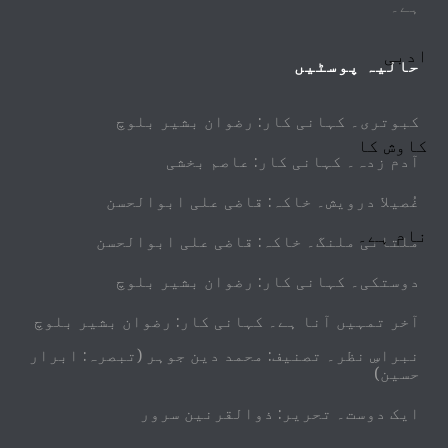
ہے۔
حالیہ پوسٹیں
کبوتری۔ کہانی کار: رضوان بشیر بلوچ
آدم زدہ۔ کہانی کار: عاصم بخشی
غُصیلا درویش۔ خاکہ: قاضی علی ابوالحسن
ملتانی ملنگ۔ خاکہ: قاضی علی ابوالحسن
دوستکی۔ کہانی کار: رضوان بشیر بلوچ
آخر تمہیں آنا ہے۔ کہانی کار: رضوان بشیر بلوچ
نبراسِ نظر۔ تصنیف: محمد دین جوہر (تبصرہ: ابرار
حسین)
ایک دوست۔ تحریر: ذوالقرنین سرور