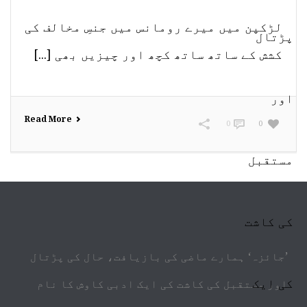
لڑکپن میں میرے رومانس میں جنسِ مخالف کی
کشش کے ساتھ ساتھ کچھ اور چیزیں بھی [...]
Read More
0
0
’جائزہ‘ ہمارے ماضی کی بازیافت، حال کی پڑتال
اور مستقبل کی کاشت کی ایک ادبی کاوش کا نام