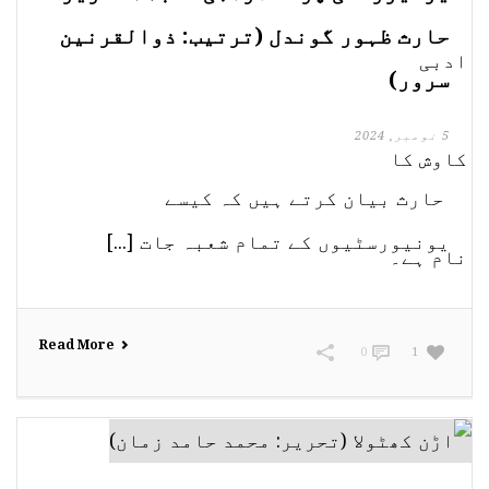
حارث ظہور گوندل (ترتیب: ذوالقرنین
سرور)
5 نومبر, 2024
حارث بیان کرتے ہیں کہ کیسے
یونیورسٹیوں کے تمام شعبہ جات [...]
Read More
0
1