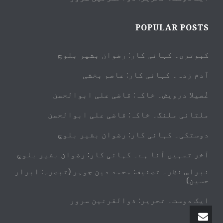
POPULAR POSTS
کبوتری۔ کہانی کار: رضوان بشیر بلوچ
آدم زدہ۔ کہانی کار: عاصم بخشی
غُصیلا درویش۔ خاکہ: قاضی علی ابوالحسن
ملتانی ملنگ۔ خاکہ: قاضی علی ابوالحسن
دوستکی۔ کہانی کار: رضوان بشیر بلوچ
آخر تمہیں آنا ہے۔ کہانی کار: رضوان بشیر بلوچ
نبراسِ نظر۔ تصنیف: محمد دین جوہر (تبصرہ: ابرار
حسین)
ایک دوست۔ تحریر: ذوالقرنین سرور