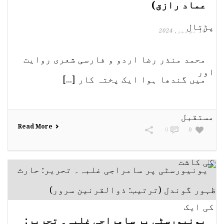
عماد رازق)
14 نومبر, 2024
محمد منذر رضا اردو و فارسی شعری روایت
میں گندھا ہوا ایک پختہ کار [...]
Read More
0
0
یونیورسٹی پر سامراجی غلبہ۔ تحریر: