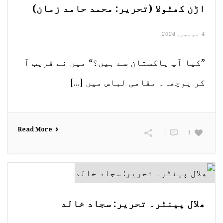
اڑن کھٹولا (تحریر: محمد حامد زمان)
4 نومبر, 2024
”کیا آپ پاکستان سے ہیں؟“ میں نے قریب آ
کر پوچھا۔ مقامی لباس میں [...]
Read More
1
1
ھلال پینٹر۔ تحریر: سجاد خالد