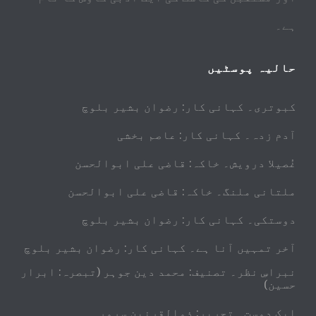
ہے۔
حالیہ پوسٹیں
کبوتری۔ کہانی کار: رضوان بشیر بلوچ
آدم زدہ۔ کہانی کار: عاصم بخشی
غُصیلا درویش۔ خاکہ: قاضی علی ابوالحسن
ملتانی ملنگ۔ خاکہ: قاضی علی ابوالحسن
دوستکی۔ کہانی کار: رضوان بشیر بلوچ
آخر تمہیں آنا ہے۔ کہانی کار: رضوان بشیر بلوچ
نبراسِ نظر۔ تصنیف: محمد دین جوہر (تبصرہ: ابرار
حسین)
ایک دوست۔ تحریر: ذوالقرنین سرور