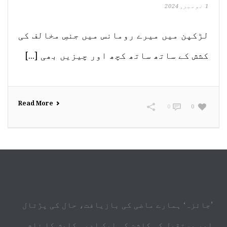
1 نومبر, 2024
لڑکپن میں میرے رومانس میں جنسِ مخالف کی
کشش کے ساتھ ساتھ کچھ اور چیزیں بھی [...]
Read More
0
0
’جائزہ‘ ہمارے ماضی کی بازیافت، حال کی پڑتال
اور مستقبل کی کاشت کی ایک ادبی کاوش کا نام