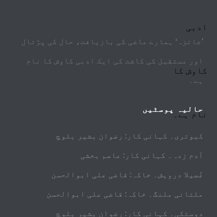
’جائزہ‘ ہمارے ماضی کی بازیافت، حال کی پڑتال
اور مستقبل کی کاشت کی ایک ادبی کاوش کا نام
ہے۔
حالیہ پوسٹیں
کبوتری۔ کہانی کار: رضوان بشیر بلوچ
آدم زدہ۔ کہانی کار: عاصم بخشی
غُصیلا درویش۔ خاکہ: قاضی علی ابوالحسن
ملتانی ملنگ۔ خاکہ: قاضی علی ابوالحسن
دوستکی۔ کہانی کار: رضوان بشیر بلوچ