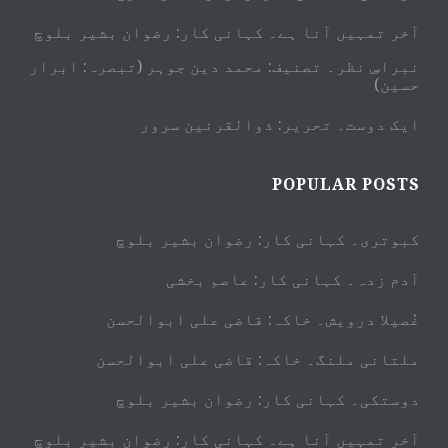
آخر تمہیں آنا ہے۔ کہانی کار: رضوان بشیر بلوچ
نبراسِ نظر۔ تصنیف: محمد دین جوہر (تبصرہ: ابرار
حسین)
ایک دوست۔ تحریر: ذوالقرنین سرور
POPULAR POSTS
کبوتری۔ کہانی کار: رضوان بشیر بلوچ
آدم زدہ۔ کہانی کار: عاصم بخشی
غُصیلا درویش۔ خاکہ: قاضی علی ابوالحسن
ملتانی ملنگ۔ خاکہ: قاضی علی ابوالحسن
دوستکی۔ کہانی کار: رضوان بشیر بلوچ
آخر تمہیں آنا ہے۔ کہانی کار: رضوان بشیر بلوچ