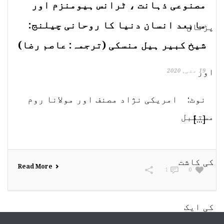
مصنوعی ذہانت ، ٹرانس ہیومنزم اور
مابعد انسان دنیا کا روحانی چیلنج:
شیخ کبیر ہیل منسکی (ترجمہ: عاصم رضا)
19 مئی, 2020
نوٹ: امریکی نژاد مصنف اور مولانا روم
[...]
Read More
1
0