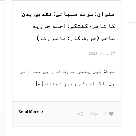
عنوان: سرمد صہبائی: تقدیسِ بدن
کا شاعر- گفتگو: احمد جاوید
صاحب (حروف کار: عاصم رضا)
27 مارچ, 2025
نوٹ: مَیں یعنی حروف کار ہی تمام تر
پیراگرافنگ، رموزِ اوقاف [...]
Read More
0
0