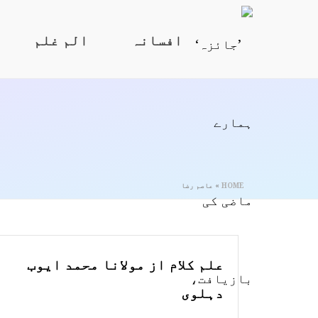
افسانہ
الم غلم
HOME
»
عاصم رضا
علم کلام از مولانا محمد ایوب
دہلوی