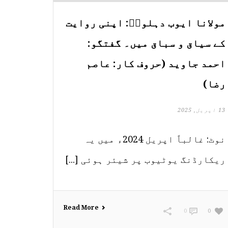
مولانا ایوب دہلویؒ: اپنی روایت
کے سیاق و سباق میں۔ گفتگو:
احمد جاوید (حروف کار: عاصم
رضا)
13 اپریل, 2025
نوٹ: غالباً اپریل 2024ء میں یہ
ریکارڈنگ یوٹیوب پر شیئر ہوئی [...]
Read More
0
0