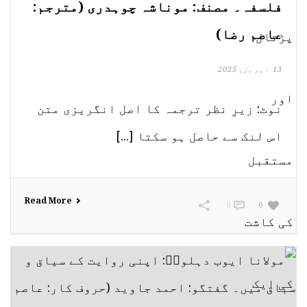
فلسفہ۔ مصنف: موناشہ چوہدری (مترجم:
عاصم رضا)
13 اپریل, 2025
نوٹ: زیرِ نظر ترجمہ کا اصل انگریزی متن
اس لنک سے حاصل ہو سکتا [...]
Read More
0
0