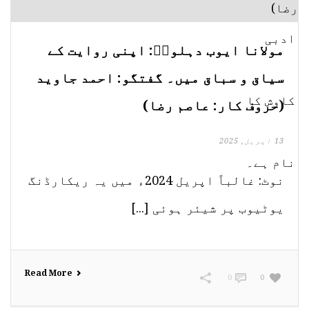
مولانا ایوب دہلویؒ: اپنی روایت کے
سیاق و سباق میں۔ گفتگو: احمد جاوید
(حروف کار: عاصم رضا)
13 اپریل, 2025
نوٹ: غالباً اپریل 2024ء میں یہ ریکارڈنگ
یوٹیوب پر شیئر ہوئی [...]
Read More
0
0