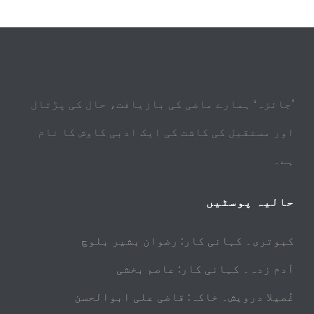
’جائزہ‘ ہمارے ماضی کی بازیافت، حال کی پڑتال
اور مستقبل کی کاشت کی ایک ادبی کاوش کا نام
ہے۔
حالیہ پوسٹیں
کبوتری۔ کہانی کار: رضوان بشیر بلوچ
آدم زدہ۔ کہانی کار: عاصم بخشی
غُصیلا درویش۔ خاکہ: قاضی علی ابوالحسن