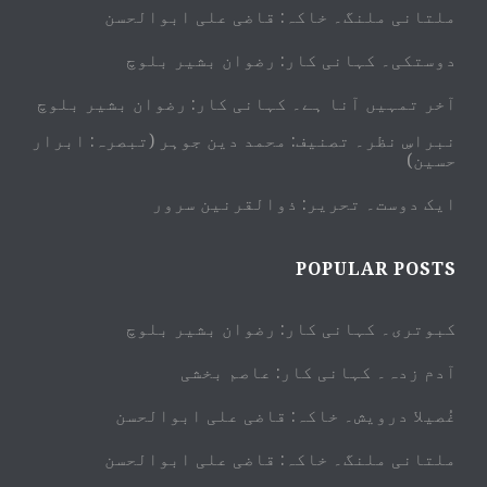
ملتانی ملنگ۔ خاکہ: قاضی علی ابوالحسن
دوستکی۔ کہانی کار: رضوان بشیر بلوچ
آخر تمہیں آنا ہے۔ کہانی کار: رضوان بشیر بلوچ
نبراسِ نظر۔ تصنیف: محمد دین جوہر (تبصرہ: ابرار
حسین)
ایک دوست۔ تحریر: ذوالقرنین سرور
POPULAR POSTS
کبوتری۔ کہانی کار: رضوان بشیر بلوچ
آدم زدہ۔ کہانی کار: عاصم بخشی
غُصیلا درویش۔ خاکہ: قاضی علی ابوالحسن
ملتانی ملنگ۔ خاکہ: قاضی علی ابوالحسن