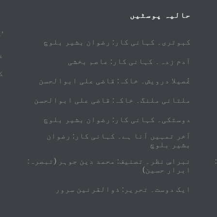
حالیہ پوسٹیں
’
کبوتری۔ کہانی کار: رضوان بشیر بلوچ
پ
آدم زدہ۔ کہانی کار: عاصم بخشی
ک
غُصیلا درویش۔ خاکہ: قاضی علی ابوالحسن
ملتانی ملنگ۔ خاکہ: قاضی علی ابوالحسن
دوستکی۔ کہانی کار: رضوان بشیر بلوچ
آخر تمہیں آنا ہے۔ کہانی کار: رضوان
بشیر بلوچ
نبراسِ نظر۔ تصنیف: محمد دین جوہر (تبصرہ:
ابرار حسین)
ایک دوست۔ تحریر: ذوالقرنین سرور