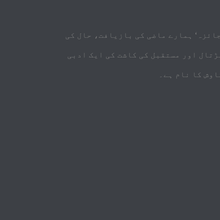
جائزہ‘ ہمارے ماضی کی بازیافت، حال کی
ڑتال اور مستقبل کی کاشت کی ایک ادبی
اوش کا نام ہے۔