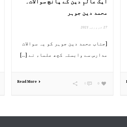
ایک عالمِ دین کے پانچ سوالات۔
محمد دین جوہر
27 فروری, 2021
[جناب محمد دین جوہر کو یہ سوالات
مدارس سے وابستہ کچھ علماء نے [...]
Read More
0
0