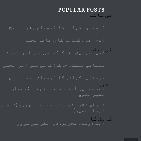
POPULAR POSTS
کبوتری۔ کہانی کار: رضوان بشیر بلوچ
آدم زدہ۔ کہانی کار: عاصم بخشی
غُصیلا درویش۔ خاکہ: قاضی علی ابوالحسن
ملتانی ملنگ۔ خاکہ: قاضی علی ابوالحسن
دوستکی۔ کہانی کار: رضوان بشیر بلوچ
آخر تمہیں آنا ہے۔ کہانی کار: رضوان
بشیر بلوچ
نبراسِ نظر۔ تصنیف: محمد دین جوہر (تبصرہ:
ابرار حسین)
ایک دوست۔ تحریر: ذوالقرنین سرور