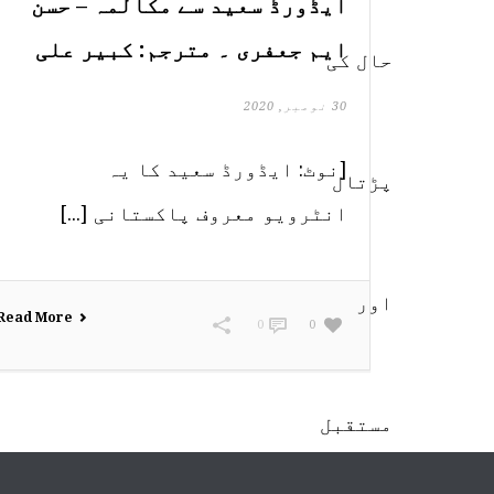
ایڈورڈ سعید سے مکالمہ – حسن
ایم جعفری ۔ مترجم: کبیر علی
30 نومبر, 2020
[نوٹ: ایڈورڈ سعید کا یہ
انٹرویو معروف پاکستانی [...]
Read More
0
0