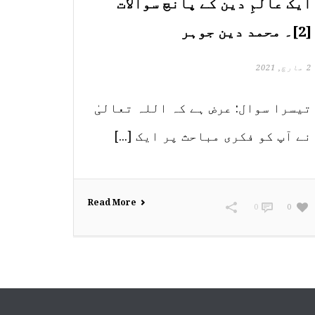
ایک عالمِ دین کے پانچ سوالات
[2]۔ محمد دین جوہر
2 مارچ, 2021
تیسرا سوال: عرض ہے کہ اللہ تعالیٰ
نے آپ کو فکری مباحث پر ایک [...]
Read More
0
0