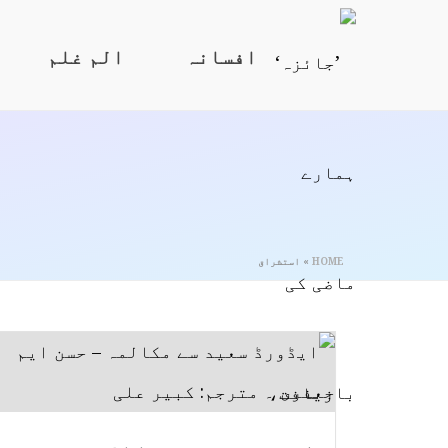
افسانہ
الم غلم
HOME
»
استشراق