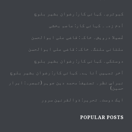
کبوتری۔ کہانی کار: رضوان بشیر بلوچ
آدم زدہ۔ کہانی کار: عاصم بخشی
غُصیلا درویش۔ خاکہ: قاضی علی ابوالحسن
ملتانی ملنگ۔ خاکہ: قاضی علی ابوالحسن
دوستکی۔ کہانی کار: رضوان بشیر بلوچ
آخر تمہیں آنا ہے۔ کہانی کار: رضوان بشیر بلوچ
نبراسِ نظر۔ تصنیف: محمد دین جوہر (تبصرہ: ابرار
حسین)
ایک دوست۔ تحریر: ذوالقرنین سرور
POPULAR POSTS