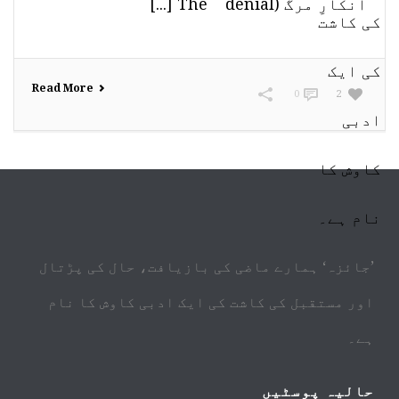
انکارِ مرگ (The denial [...]
Read More
0
2
’جائزہ‘ ہمارے ماضی کی بازیافت، حال کی پڑتال
اور مستقبل کی کاشت کی ایک ادبی کاوش کا نام
ہے۔
حالیہ پوسٹیں