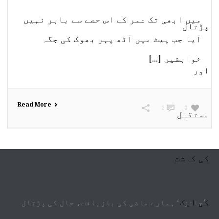
میں ابھی تک عمر کے اس حصے سے باہر نہیں
آیا جب پیٹ میں آٹھ پہر بھوک کی جگہ
خواہشیں [...]
Read More
2
0
’جائزہ‘ ہمارے ماضی کی بازیافت، حال کی پڑتال