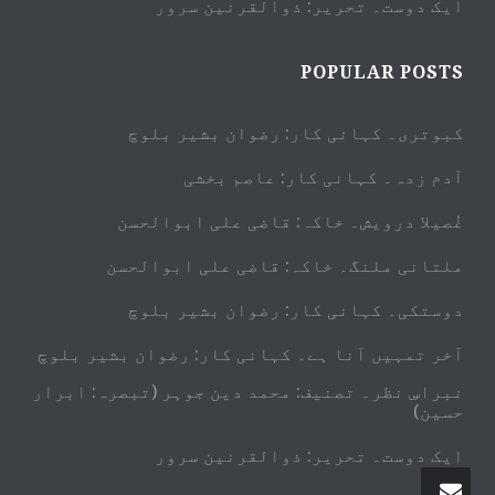
ایک دوست۔ تحریر: ذوالقرنین سرور
POPULAR POSTS
کبوتری۔ کہانی کار: رضوان بشیر بلوچ
آدم زدہ۔ کہانی کار: عاصم بخشی
غُصیلا درویش۔ خاکہ: قاضی علی ابوالحسن
ملتانی ملنگ۔ خاکہ: قاضی علی ابوالحسن
دوستکی۔ کہانی کار: رضوان بشیر بلوچ
آخر تمہیں آنا ہے۔ کہانی کار: رضوان بشیر بلوچ
نبراسِ نظر۔ تصنیف: محمد دین جوہر (تبصرہ: ابرار
حسین)
ایک دوست۔ تحریر: ذوالقرنین سرور