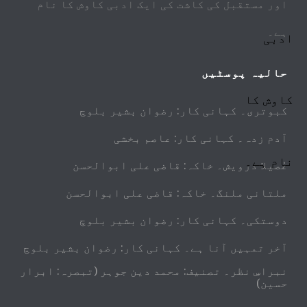
اور مستقبل کی کاشت کی ایک ادبی کاوش کا نام
ہے۔
حالیہ پوسٹیں
کبوتری۔ کہانی کار: رضوان بشیر بلوچ
آدم زدہ۔ کہانی کار: عاصم بخشی
غُصیلا درویش۔ خاکہ: قاضی علی ابوالحسن
ملتانی ملنگ۔ خاکہ: قاضی علی ابوالحسن
دوستکی۔ کہانی کار: رضوان بشیر بلوچ
آخر تمہیں آنا ہے۔ کہانی کار: رضوان بشیر بلوچ
نبراسِ نظر۔ تصنیف: محمد دین جوہر (تبصرہ: ابرار
حسین)