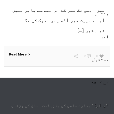
میں ابھی تک عمر کے اس حصے سے باہر نہیں
آیا جب پیٹ میں آٹھ پہر بھوک کی جگہ
خواہشیں [...]
Read More
2
0
’جائزہ‘ ہمارے ماضی کی بازیافت، حال کی پڑتال