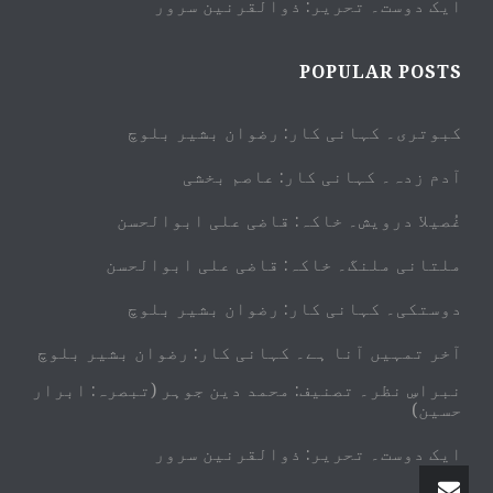
ایک دوست۔ تحریر: ذوالقرنین سرور
POPULAR POSTS
کبوتری۔ کہانی کار: رضوان بشیر بلوچ
آدم زدہ۔ کہانی کار: عاصم بخشی
غُصیلا درویش۔ خاکہ: قاضی علی ابوالحسن
ملتانی ملنگ۔ خاکہ: قاضی علی ابوالحسن
دوستکی۔ کہانی کار: رضوان بشیر بلوچ
آخر تمہیں آنا ہے۔ کہانی کار: رضوان بشیر بلوچ
نبراسِ نظر۔ تصنیف: محمد دین جوہر (تبصرہ: ابرار
حسین)
ایک دوست۔ تحریر: ذوالقرنین سرور