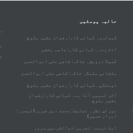
حالیہ پوسٹیں
’
کبوتری۔ کہانی کار: رضوان بشیر بلوچ
پ
آدم زدہ۔ کہانی کار: عاصم بخشی
ک
غُصیلا درویش۔ خاکہ: قاضی علی ابوالحسن
ملتانی ملنگ۔ خاکہ: قاضی علی ابوالحسن
دوستکی۔ کہانی کار: رضوان بشیر بلوچ
آخر تمہیں آنا ہے۔ کہانی کار: رضوان
بشیر بلوچ
نبراسِ نظر۔ تصنیف: محمد دین جوہر (تبصرہ:
ابرار حسین)
ایک دوست۔ تحریر: ذوالقرنین سرور