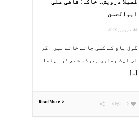
غُصیلا درویش۔ خاکہ: قاضی علی
ابوالحسن
26 فروری, 2026
گول باغ کے کسی چائے خانے میں اگر
آپ ایک بھاری بھرکم شخص کو بیٹھا
[...]
Read More
0
0