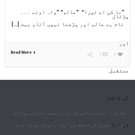
”نا کی اے تیرا“ ”عالم“ ”واہ اوئے ۔۔۔
نام ہے عالم اور پڑھنا نہیں آتا، بہت [...]
Read More
0
0
’جائزہ‘ ہمارے ماضی کی بازیافت، حال کی پڑتال
اور مستقبل کی کاشت کی ایک ادبی کاوش کا نام