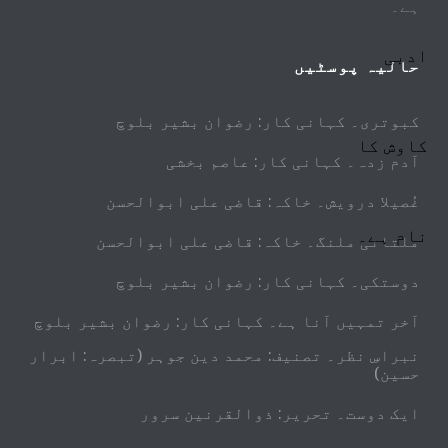
ہے۔
حالیہ پوسٹیں
کبوتری۔ کہانی کار: رضوان بشیر بلوچ
آدم زدہ۔ کہانی کار: عاصم بخشی
غُصیلا درویش۔ خاکہ: قاضی علی ابوالحسن
ملتانی ملنگ۔ خاکہ: قاضی علی ابوالحسن
دوستکی۔ کہانی کار: رضوان بشیر بلوچ
آخر تمہیں آنا ہے۔ کہانی کار: رضوان بشیر بلوچ
نبراسِ نظر۔ تصنیف: محمد دین جوہر (تبصرہ: ابرار
حسین)
ایک دوست۔ تحریر: ذوالقرنین سرور