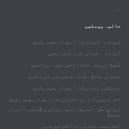
ہے۔
حالیہ پوسٹیں
کبوتری۔ کہانی کار: رضوان بشیر بلوچ
آدم زدہ۔ کہانی کار: عاصم بخشی
غُصیلا درویش۔ خاکہ: قاضی علی ابوالحسن
ملتانی ملنگ۔ خاکہ: قاضی علی ابوالحسن
دوستکی۔ کہانی کار: رضوان بشیر بلوچ
آخر تمہیں آنا ہے۔ کہانی کار: رضوان بشیر بلوچ
نبراسِ نظر۔ تصنیف: محمد دین جوہر (تبصرہ: ابرار
حسین)
ایک دوست۔ تحریر: ذوالقرنین سرور