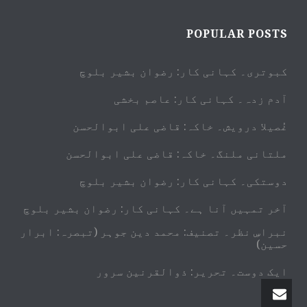
POPULAR POSTS
کبوتری۔ کہانی کار: رضوان بشیر بلوچ
آدم زدہ۔ کہانی کار: عاصم بخشی
غُصیلا درویش۔ خاکہ: قاضی علی ابوالحسن
ملتانی ملنگ۔ خاکہ: قاضی علی ابوالحسن
دوستکی۔ کہانی کار: رضوان بشیر بلوچ
آخر تمہیں آنا ہے۔ کہانی کار: رضوان بشیر بلوچ
نبراسِ نظر۔ تصنیف: محمد دین جوہر (تبصرہ: ابرار
حسین)
ایک دوست۔ تحریر: ذوالقرنین سرور