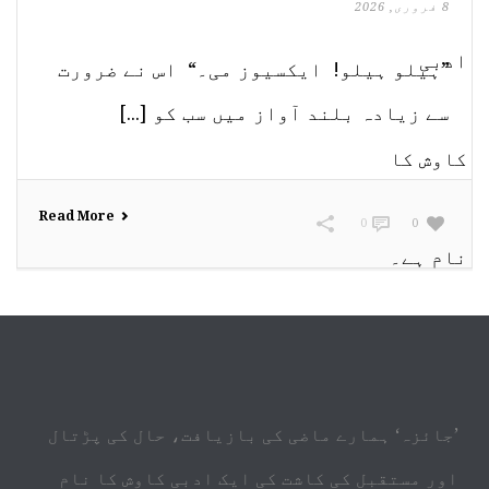
8 فروری, 2026
”ہیلو ہیلو! ایکسیوز می۔“ اس نے ضرورت
سے زیادہ بلند آواز میں سب کو [...]
Read More
0
0
’جائزہ‘ ہمارے ماضی کی بازیافت، حال کی پڑتال
اور مستقبل کی کاشت کی ایک ادبی کاوش کا نام