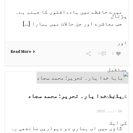
میرے حافظے میں یادداشتوں کا جہنم ہے۔
جس معاشرے اور جن حالات میں ہمارا [...]
Read More
0
1
بابا خدا یار۔ تحریر: محمد سجاد
20 اگست, 2025
گاؤں میں اب ہماری دو دیواریں سانجھی رہ