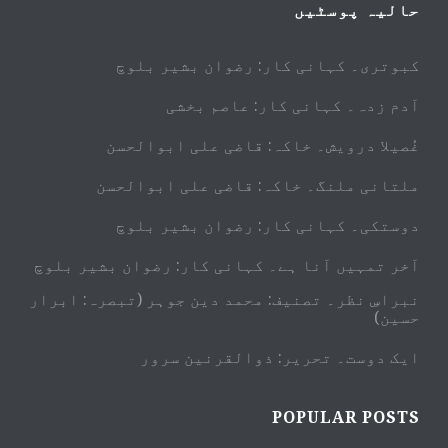
حالیہ پوسٹیں
کبوتری۔ کہانی کار: رضوان بشیر بلوچ
آدم زدہ۔ کہانی کار: عاصم بخشی
غُصیلا درویش۔ خاکہ: قاضی علی ابوالحسن
ملتانی ملنگ۔ خاکہ: قاضی علی ابوالحسن
دوستکی۔ کہانی کار: رضوان بشیر بلوچ
آخر تمہیں آنا ہے۔ کہانی کار: رضوان بشیر بلوچ
نبراسِ نظر۔ تصنیف: محمد دین جوہر (تبصرہ: ابرار
حسین)
ایک دوست۔ تحریر: ذوالقرنین سرور
POPULAR POSTS