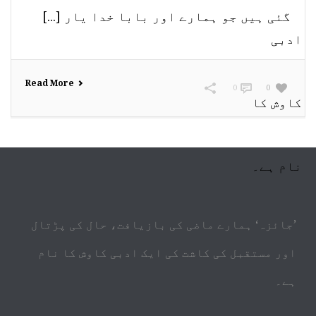
گئی ہیں جو ہمارے اور بابا خدا یار [...]
Read More
0
0
’جائزہ‘ ہمارے ماضی کی بازیافت، حال کی پڑتال
اور مستقبل کی کاشت کی ایک ادبی کاوش کا نام
ہے۔