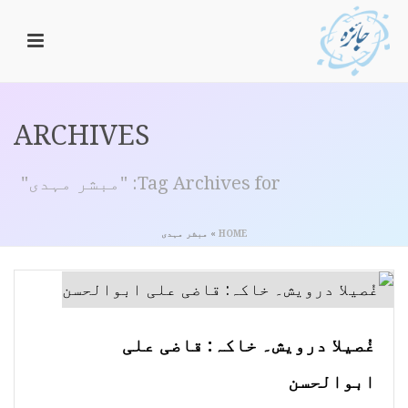
ARCHIVES
Tag Archives for: "مبشر مہدی"
HOME
»
مبشر مہدی
غُصیلا درویش۔ خاکہ: قاضی علی
ابوالحسن