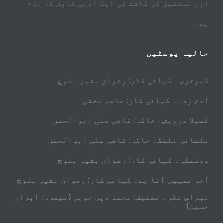
اور مستقبل کی کاشت کی ایک ادبی کاوش کا نام
ہے۔
حالیہ پوسٹیں
کبوتری۔ کہانی کار: رضوان بشیر بلوچ
آدم زدہ۔ کہانی کار: عاصم بخشی
غُصیلا درویش۔ خاکہ: قاضی علی ابوالحسن
ملتانی ملنگ۔ خاکہ: قاضی علی ابوالحسن
دوستکی۔ کہانی کار: رضوان بشیر بلوچ
آخر تمہیں آنا ہے۔ کہانی کار: رضوان بشیر بلوچ
نبراسِ نظر۔ تصنیف: محمد دین جوہر (تبصرہ: ابرار
حسین)