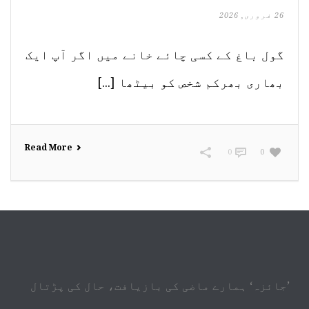
26 فروری, 2026
گول باغ کے کسی چائے خانے میں اگر آپ ایک
بھاری بھرکم شخص کو بیٹھا [...]
Read More
0
0
’جائزہ‘ ہمارے ماضی کی بازیافت، حال کی پڑتال