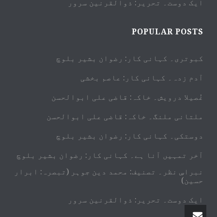
ایک دوست۔ تحریر: ذوالقرنین سرور
POPULAR POSTS
کبوتری۔ کہانی کار: رضوان بشیر بلوچ
آدم زدہ۔ کہانی کار: عاصم بخشی
غُصیلا درویش۔ خاکہ: قاضی علی ابوالحسن
ملتانی ملنگ۔ خاکہ: قاضی علی ابوالحسن
دوستکی۔ کہانی کار: رضوان بشیر بلوچ
آخر تمہیں آنا ہے۔ کہانی کار: رضوان بشیر بلوچ
نبراسِ نظر۔ تصنیف: محمد دین جوہر (تبصرہ: ابرار
حسین)
ایک دوست۔ تحریر: ذوالقرنین سرور