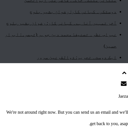
ملتانی ملنگ۔ خاکہ: قاضی علی ابوالحسن
دوستکی۔ کہانی کار: رضوان بشیر بلوچ
آخر تمہیں آنا ہے۔ کہانی کار: رضوان بشیر بلوچ
نبراسِ نظر۔ تصنیف: محمد دین جوہر (تبصرہ: ابرار
حسین)
ایک دوست۔ تحریر: ذوالقرنین سرور
Jaeza
We're not around right now. But you can send us an email and we'll
get back to you, asap.