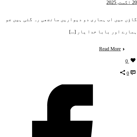
20 اگست, 2025
گاؤں میں اب ہماری دو دیواریں سانجھی رہ گئی ہیں جو
ہمارے اور بابا خدا یار [...]
Read More
0
0