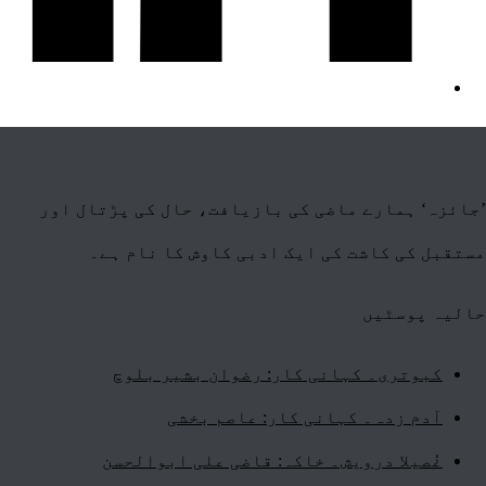
’جائزہ‘ ہمارے ماضی کی بازیافت، حال کی پڑتال اور
مستقبل کی کاشت کی ایک ادبی کاوش کا نام ہے۔
حالیہ پوسٹیں
کبوتری۔ کہانی کار: رضوان بشیر بلوچ
آدم زدہ۔ کہانی کار: عاصم بخشی
غُصیلا درویش۔ خاکہ: قاضی علی ابوالحسن