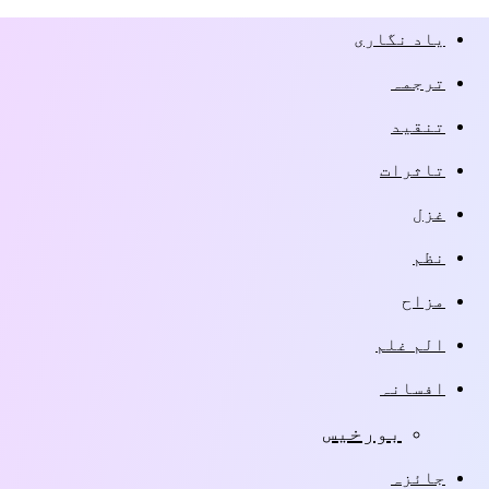
یاد نگاری
ترجمہ
تنقید
تاثرات
غزل
نظم
مزاح
الم غلم
افسانہ
بورخیس
جائزہ