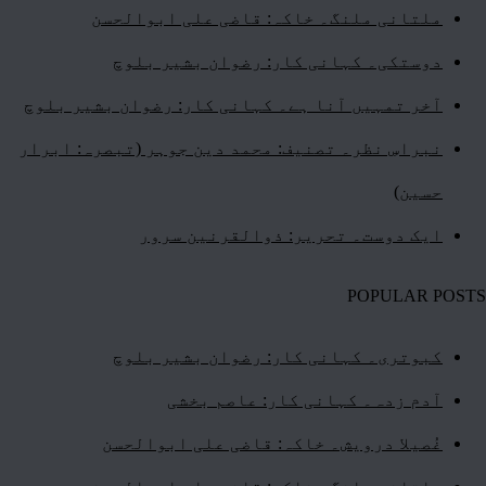
ملتانی ملنگ۔ خاکہ: قاضی علی ابوالحسن
دوستکی۔ کہانی کار: رضوان بشیر بلوچ
آخر تمہیں آنا ہے۔ کہانی کار: رضوان بشیر بلوچ
نبراسِ نظر۔ تصنیف: محمد دین جوہر (تبصرہ: ابرار
حسین)
ایک دوست۔ تحریر: ذوالقرنین سرور
POPULAR POSTS
کبوتری۔ کہانی کار: رضوان بشیر بلوچ
آدم زدہ۔ کہانی کار: عاصم بخشی
غُصیلا درویش۔ خاکہ: قاضی علی ابوالحسن